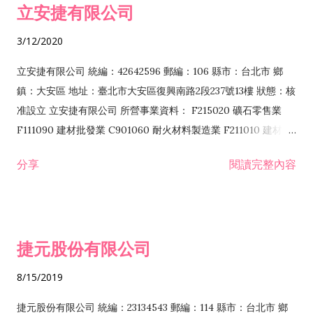
立安捷有限公司
業 F401171 酒類輸入業
3/12/2020
立安捷有限公司 統編：42642596 郵編：106 縣市：台北市 鄉
鎮：大安區 地址：臺北市大安區復興南路2段237號13樓 狀態：核
准設立 立安捷有限公司 所營事業資料： F215020 礦石零售業
F111090 建材批發業 C901060 耐火材料製造業 F211010 建材零
售業 C901070 石材製品製造業 F115020 礦石批發業 C901030
分享
閱讀完整內容
水泥製造業 C901050 水泥及混凝土製品製造業 C901040 預拌混
凝土製造業 E599010 配管工程業 E603110 冷作工程業 E603120
噴砂工程業 E801010 室內裝潢業 E901010 油漆工程業 E903010
防蝕、防銹工程業 EZ99990 其他工程業 F102170 食品什貨批發
捷元股份有限公司
業 F106020 日常用品批發業 F108031 醫療器材批發業 F108040
化粧品批發業 F203010 食品什貨、飲料零售業 F206020 日常用
8/15/2019
品零售業 F208031 醫療器材零售業 F208040 化粧品零售業
F399040 無店面零售業 F399990 其他綜合零售業 F401010 國
捷元股份有限公司 統編：23134543 郵編：114 縣市：台北市 鄉