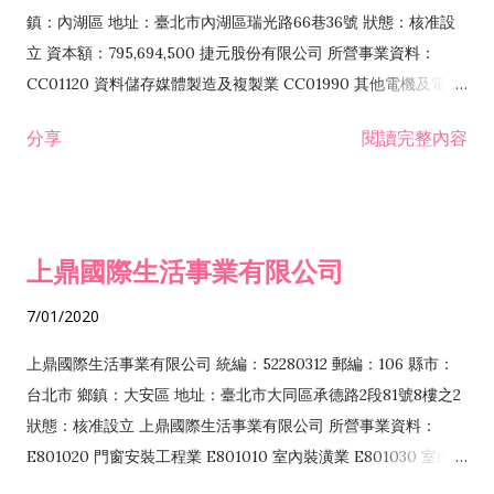
際貿易業 ZZ99999 除許可業務外，得經營法令非禁止或限制之
鎮：內湖區 地址：臺北市內湖區瑞光路66巷36號 狀態：核准設
業務
立 資本額：795,694,500 捷元股份有限公司 所營事業資料：
CC01120 資料儲存媒體製造及複製業 CC01990 其他電機及電子
機械器材製造業 CB01020 事務機器製造業 E601020 電器安裝業
分享
閱讀完整內容
CC01050 資料儲存及處理設備製造業 CC01060 有線通信機械器
材製造業 E605010 電腦設備安裝業 CC01070 無線通信機械器材
製造業 F113020 電器批發業 E701010 電信工程業 CC01080 電
子零組件製造業 CC01110 電腦及其週邊設備製造業 F113050 電
上鼎國際生活事業有限公司
腦及事務性機器設備批發業 F113070 電信器材批發業 F118010
資訊軟體批發業 F119010 電子材料批發業 F213010 電器零售業
7/01/2020
F213030 電腦及事務性機器設備零售業 F213060 電信器材零售
業 F218010 資訊軟體零售業 F219010 電子材料零售業 F399990
上鼎國際生活事業有限公司 統編：52280312 郵編：106 縣市：
其他綜合零售業 F399040 無店面零售業 F401010 國際貿易業
台北市 鄉鎮：大安區 地址：臺北市大同區承德路2段81號8樓之2
F601010 智慧財產權業 G801010 倉儲業 I102010 投資顧問業
狀態：核准設立 上鼎國際生活事業有限公司 所營事業資料：
I103060 管理顧問業 I199990 其他顧問服務業 I105010 藝術品
E801020 門窗安裝工程業 E801010 室內裝潢業 E801030 室內輕
諮詢顧問業 I301010 資訊軟體服務業 I301020 資料處理服務業
鋼架工程業 E801040 玻璃安裝工程業 E801070 廚具、衛浴設備