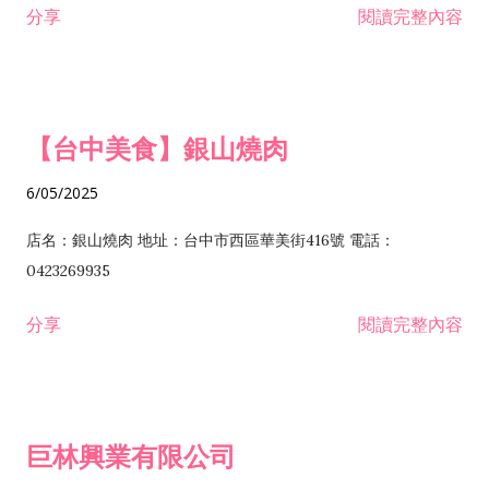
分享
閱讀完整內容
I301030 電子資訊供應服務業 I401010 一般廣告服務業 I501010
安裝工程業 F206020 日常用品零售業 F206040 水器材料零售業
產品設計業 IE01010 電信業務門號代辦業 IZ06010 理貨包裝業
F206060 祭祀用品零售業 F207030 清潔用品零售業 F211010 建
IZ09010 管理系統驗證業 IZ12010 人力派遣業 IZ13010 網路認
材零售業 F213010 電器零售業 F213030 電腦及事務性機器設備
證服務業 IZ15010 市場研究及民意調查業 IZ99990 其他工商服
零售業 F217010 消防安全設備零售業 F218010 資訊軟體零售業
【台中美食】銀山燒肉
務業 J399010 軟體出版業 J601010 藝文服務業 J602010 演藝活
H701010 住宅及大樓開發租售業 H701020 工業廠房開發租售業
動業 J701040 休閒活動場館業 J802010 運動訓練業 JA02010 電
H701050 投資興建公共建設業 H701060 新市鎮、新社區開發業
6/05/2025
器及電子產品修理業 JB01010 會議及展覽服務業 JD01010 工商
H701070 區段徵收及市地重劃代辦業 H701090 都市更新整建維
徵信服務業 JE01010 租賃業 E801010 室內裝潢業 E603010 電
護業 H702010 建築經理業 H703090 不動產買賣業 H703100 不
店名：銀山燒肉 地址：台中市西區華美街416號 電話：
纜安裝工程業 EZ05010 儀器、儀表安裝工程業 F102030 菸酒批
動產租賃業 I103060 管理顧問業 I199990 其他顧問服務業
0423269935
發業 F10...
I301010 資訊軟體服務業 I301020 資料處理服務業 I301030 電子
分享
閱讀完整內容
資訊供應服務業 IF01010 消防安全設備檢修業 JZ99050 仲介服
務業 JZ99990 未分類其他服務業 F201070 花卉零售業 F203010
食品什貨、飲料零售業 F204110 布疋、衣著、鞋、帽、傘、服飾
品零售業 F207200 化學原料零售業 F209060 文教、樂器、育樂
巨林興業有限公司
用品零售業 F215010 首飾及貴金屬零售業 F399040 無店面零售
業 F399990 其他綜合零售業 I301040 第三方支付服務業