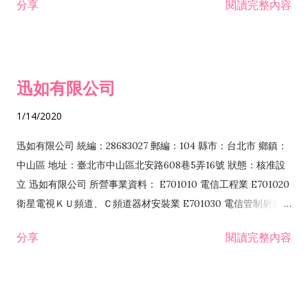
分享
閱讀完整內容
迅如有限公司
1/14/2020
迅如有限公司 統編：28683027 郵編：104 縣市：台北市 鄉鎮：
中山區 地址：臺北市中山區北安路608巷5弄16號 狀態：核准設
立 迅如有限公司 所營事業資料： E701010 電信工程業 E701020
衛星電視ＫＵ頻道、Ｃ頻道器材安裝業 E701030 電信管制射頻器
材裝設工程業 E801010 室內裝潢業 EZ05010 儀器、儀表安裝工
分享
閱讀完整內容
程業 I102010 投資顧問業 I301010 資訊軟體服務業 I301030 電
子資訊供應服務業 F113070 電信器材批發業 F118010 資訊軟體
批發業 F401010 國際貿易業 ZZ99999 除許可業務外，得經營法
令非禁止或限制之業務 F102030 菸酒批發業 F203020 菸酒零售