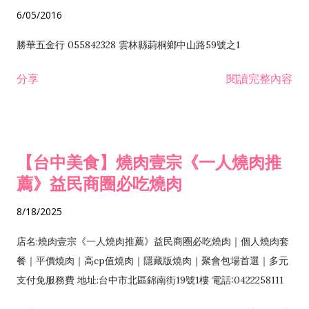
6/05/2016
勝華五金行 055842328 雲林縣莿桐鄉中山路59號之1
分享
閱讀完整內容
【台中美食】燒肉壹宗《一人燒肉推
薦》益民商圈必吃燒肉
8/18/2025
店名:燒肉壹宗《一人燒肉推薦》益民商圈必吃燒肉｜個人燒肉套
餐｜平價燒肉｜高cp值燒肉｜隱藏版燒肉｜聚會包場首選｜多元
支付免服務費 地址:台中市北區錦南街19號1樓 電話:0422258111