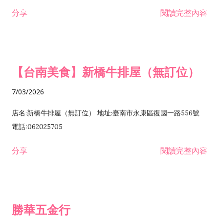
租售業 H701040 特定專業區開發業 H701060 新市鎮、新社區開
分享
閱讀完整內容
發業 H703090 不動產買賣業 H703100 不動產租賃業 I503010
景觀、室內設計業 ZZ99999 除許可業務外，得經營法令非禁止
或限制之業務
【台南美食】新橋牛排屋（無訂位）
7/03/2026
店名:新橋牛排屋（無訂位） 地址:臺南市永康區復國一路556號
電話:062025705
分享
閱讀完整內容
勝華五金行