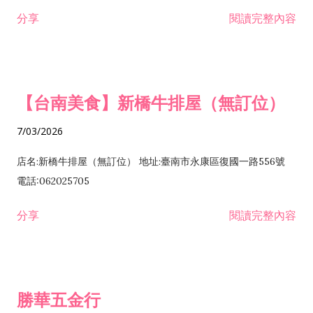
租售業 H701040 特定專業區開發業 H701060 新市鎮、新社區開
分享
閱讀完整內容
發業 H703090 不動產買賣業 H703100 不動產租賃業 I503010
景觀、室內設計業 ZZ99999 除許可業務外，得經營法令非禁止
或限制之業務
【台南美食】新橋牛排屋（無訂位）
7/03/2026
店名:新橋牛排屋（無訂位） 地址:臺南市永康區復國一路556號
電話:062025705
分享
閱讀完整內容
勝華五金行