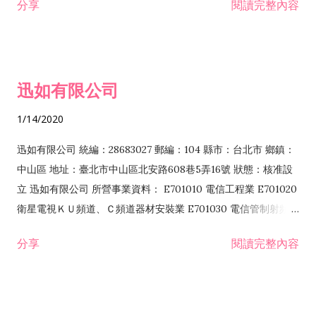
分享
閱讀完整內容
迅如有限公司
1/14/2020
迅如有限公司 統編：28683027 郵編：104 縣市：台北市 鄉鎮：
中山區 地址：臺北市中山區北安路608巷5弄16號 狀態：核准設
立 迅如有限公司 所營事業資料： E701010 電信工程業 E701020
衛星電視ＫＵ頻道、Ｃ頻道器材安裝業 E701030 電信管制射頻器
材裝設工程業 E801010 室內裝潢業 EZ05010 儀器、儀表安裝工
分享
閱讀完整內容
程業 I102010 投資顧問業 I301010 資訊軟體服務業 I301030 電
子資訊供應服務業 F113070 電信器材批發業 F118010 資訊軟體
批發業 F401010 國際貿易業 ZZ99999 除許可業務外，得經營法
令非禁止或限制之業務 F102030 菸酒批發業 F203020 菸酒零售