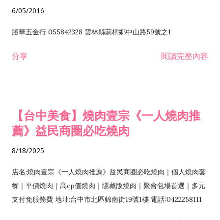
6/05/2016
勝華五金行 055842328 雲林縣莿桐鄉中山路59號之1
分享
閱讀完整內容
【台中美食】燒肉壹宗《一人燒肉推
薦》益民商圈必吃燒肉
8/18/2025
店名:燒肉壹宗《一人燒肉推薦》益民商圈必吃燒肉｜個人燒肉套
餐｜平價燒肉｜高cp值燒肉｜隱藏版燒肉｜聚會包場首選｜多元
支付免服務費 地址:台中市北區錦南街19號1樓 電話:0422258111