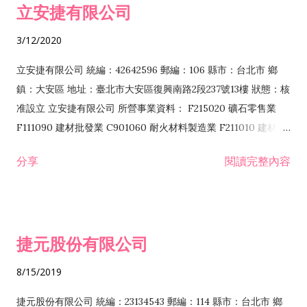
立安捷有限公司
業 F401171 酒類輸入業
3/12/2020
立安捷有限公司 統編：42642596 郵編：106 縣市：台北市 鄉
鎮：大安區 地址：臺北市大安區復興南路2段237號13樓 狀態：核
准設立 立安捷有限公司 所營事業資料： F215020 礦石零售業
F111090 建材批發業 C901060 耐火材料製造業 F211010 建材零
售業 C901070 石材製品製造業 F115020 礦石批發業 C901030
分享
閱讀完整內容
水泥製造業 C901050 水泥及混凝土製品製造業 C901040 預拌混
凝土製造業 E599010 配管工程業 E603110 冷作工程業 E603120
噴砂工程業 E801010 室內裝潢業 E901010 油漆工程業 E903010
防蝕、防銹工程業 EZ99990 其他工程業 F102170 食品什貨批發
捷元股份有限公司
業 F106020 日常用品批發業 F108031 醫療器材批發業 F108040
化粧品批發業 F203010 食品什貨、飲料零售業 F206020 日常用
8/15/2019
品零售業 F208031 醫療器材零售業 F208040 化粧品零售業
F399040 無店面零售業 F399990 其他綜合零售業 F401010 國
捷元股份有限公司 統編：23134543 郵編：114 縣市：台北市 鄉