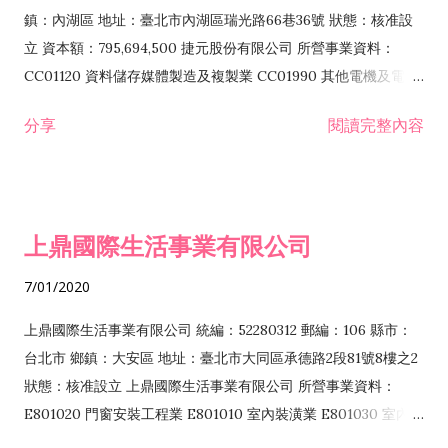
際貿易業 ZZ99999 除許可業務外，得經營法令非禁止或限制之
鎮：內湖區 地址：臺北市內湖區瑞光路66巷36號 狀態：核准設
業務
立 資本額：795,694,500 捷元股份有限公司 所營事業資料：
CC01120 資料儲存媒體製造及複製業 CC01990 其他電機及電子
機械器材製造業 CB01020 事務機器製造業 E601020 電器安裝業
分享
閱讀完整內容
CC01050 資料儲存及處理設備製造業 CC01060 有線通信機械器
材製造業 E605010 電腦設備安裝業 CC01070 無線通信機械器材
製造業 F113020 電器批發業 E701010 電信工程業 CC01080 電
子零組件製造業 CC01110 電腦及其週邊設備製造業 F113050 電
上鼎國際生活事業有限公司
腦及事務性機器設備批發業 F113070 電信器材批發業 F118010
資訊軟體批發業 F119010 電子材料批發業 F213010 電器零售業
7/01/2020
F213030 電腦及事務性機器設備零售業 F213060 電信器材零售
業 F218010 資訊軟體零售業 F219010 電子材料零售業 F399990
上鼎國際生活事業有限公司 統編：52280312 郵編：106 縣市：
其他綜合零售業 F399040 無店面零售業 F401010 國際貿易業
台北市 鄉鎮：大安區 地址：臺北市大同區承德路2段81號8樓之2
F601010 智慧財產權業 G801010 倉儲業 I102010 投資顧問業
狀態：核准設立 上鼎國際生活事業有限公司 所營事業資料：
I103060 管理顧問業 I199990 其他顧問服務業 I105010 藝術品
E801020 門窗安裝工程業 E801010 室內裝潢業 E801030 室內輕
諮詢顧問業 I301010 資訊軟體服務業 I301020 資料處理服務業
鋼架工程業 E801040 玻璃安裝工程業 E801070 廚具、衛浴設備