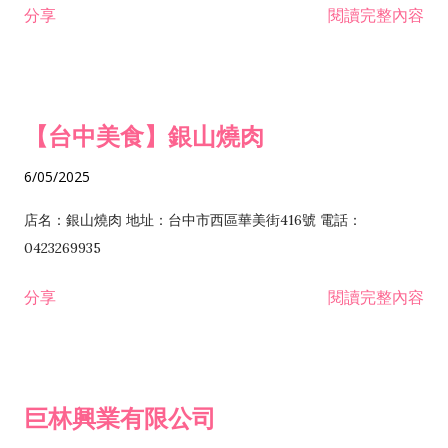
分享
閱讀完整內容
I301030 電子資訊供應服務業 I401010 一般廣告服務業 I501010
安裝工程業 F206020 日常用品零售業 F206040 水器材料零售業
產品設計業 IE01010 電信業務門號代辦業 IZ06010 理貨包裝業
F206060 祭祀用品零售業 F207030 清潔用品零售業 F211010 建
IZ09010 管理系統驗證業 IZ12010 人力派遣業 IZ13010 網路認
材零售業 F213010 電器零售業 F213030 電腦及事務性機器設備
證服務業 IZ15010 市場研究及民意調查業 IZ99990 其他工商服
零售業 F217010 消防安全設備零售業 F218010 資訊軟體零售業
【台中美食】銀山燒肉
務業 J399010 軟體出版業 J601010 藝文服務業 J602010 演藝活
H701010 住宅及大樓開發租售業 H701020 工業廠房開發租售業
動業 J701040 休閒活動場館業 J802010 運動訓練業 JA02010 電
H701050 投資興建公共建設業 H701060 新市鎮、新社區開發業
6/05/2025
器及電子產品修理業 JB01010 會議及展覽服務業 JD01010 工商
H701070 區段徵收及市地重劃代辦業 H701090 都市更新整建維
徵信服務業 JE01010 租賃業 E801010 室內裝潢業 E603010 電
護業 H702010 建築經理業 H703090 不動產買賣業 H703100 不
店名：銀山燒肉 地址：台中市西區華美街416號 電話：
纜安裝工程業 EZ05010 儀器、儀表安裝工程業 F102030 菸酒批
動產租賃業 I103060 管理顧問業 I199990 其他顧問服務業
0423269935
發業 F10...
I301010 資訊軟體服務業 I301020 資料處理服務業 I301030 電子
分享
閱讀完整內容
資訊供應服務業 IF01010 消防安全設備檢修業 JZ99050 仲介服
務業 JZ99990 未分類其他服務業 F201070 花卉零售業 F203010
食品什貨、飲料零售業 F204110 布疋、衣著、鞋、帽、傘、服飾
品零售業 F207200 化學原料零售業 F209060 文教、樂器、育樂
巨林興業有限公司
用品零售業 F215010 首飾及貴金屬零售業 F399040 無店面零售
業 F399990 其他綜合零售業 I301040 第三方支付服務業