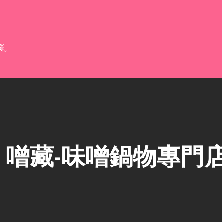
跳到主要內容
業。
】噌藏-味噌鍋物專門