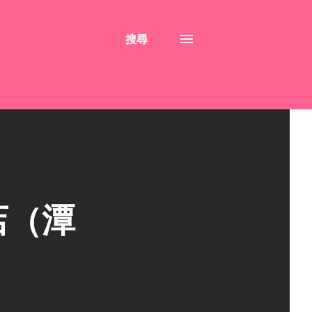
搜尋
店（潭