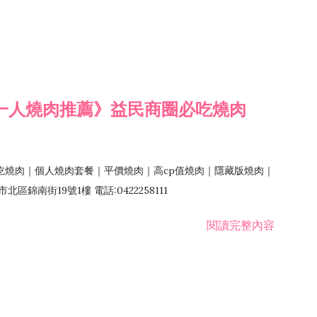
一人燒肉推薦》益民商圈必吃燒肉
吃燒肉｜個人燒肉套餐｜平價燒肉｜高cp值燒肉｜隱藏版燒肉｜
錦南街19號1樓 電話:0422258111
閱讀完整內容