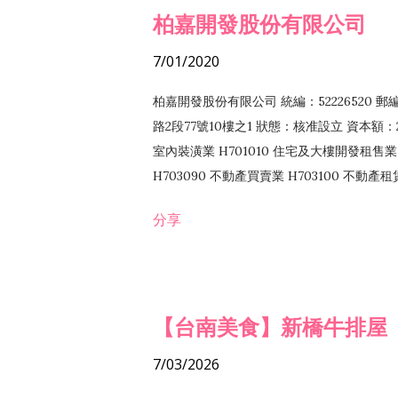
柏嘉開發股份有限公司
7/01/2020
柏嘉開發股份有限公司 統編：52226520 
路2段77號10樓之1 狀態：核准設立 資本額：2
室內裝潢業 H701010 住宅及大樓開發租售業 
H703090 不動產買賣業 H703100 不動產
營法令非禁止或限制之業務
分享
【台南美食】新橋牛排屋
7/03/2026