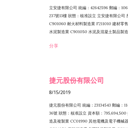
立安捷有限公司 統編：42642596 郵編：
237號13樓 狀態：核准設立 立安捷有限公司 所
C901060 耐火材料製造業 F211010 建材零售
水泥製造業 C901050 水泥及混凝土製品製造業 
冷作工程業 E603120 噴砂工程業 E801010
分享
EZ99990 其他工程業 F102170 食品什貨批
F108040 化粧品批發業 F203010 食品什
業 F208040 化粧品零售業 F399040 無店
ZZ99999 除許可業務外，得經營法令非禁
捷元股份有限公司
8/15/2019
捷元股份有限公司 統編：23134543 郵編
36號 狀態：核准設立 資本額：795,694,5
造及複製業 CC01990 其他電機及電子機械器材