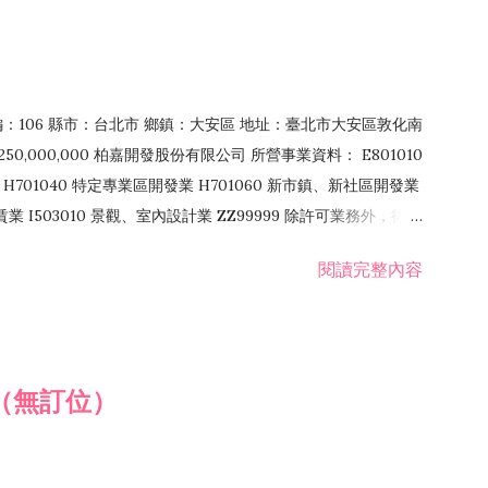
郵編：106 縣市：台北市 鄉鎮：大安區 地址：臺北市大安區敦化南
50,000,000 柏嘉開發股份有限公司 所營事業資料： E801010
H701040 特定專業區開發業 H701060 新市鎮、新社區開發業
租賃業 I503010 景觀、室內設計業 ZZ99999 除許可業務外，得經
閱讀完整內容
（無訂位）