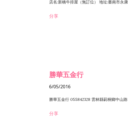
店名:新橋牛排屋（無訂位） 地址:臺南市永康區復
分享
勝華五金行
6/05/2016
勝華五金行 055842328 雲林縣莿桐鄉中山路
分享