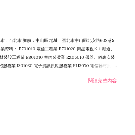
4 縣市：台北市 鄉鎮：中山區 地址：臺北市中山區北安路608巷5
資料： E701010 電信工程業 E701020 衛星電視ＫＵ頻道、
裝設工程業 E801010 室內裝潢業 EZ05010 儀器、儀表安裝
訊軟體服務業 I301030 電子資訊供應服務業 F113070 電信器材批發
 國際貿易業 ZZ99999 除許可業務外，得經營法令非禁止或限制之業
閱讀完整內容
業 F401171 酒類輸入業