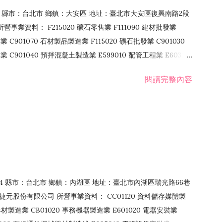
106 縣市：台北市 鄉鎮：大安區 地址：臺北市大安區復興南路2段
營事業資料： F215020 礦石零售業 F111090 建材批發業
業 C901070 石材製品製造業 F115020 礦石批發業 C901030
C901040 預拌混凝土製造業 E599010 配管工程業 E603110
 室內裝潢業 E901010 油漆工程業 E903010 防蝕、防銹工程業
閱讀完整內容
發業 F106020 日常用品批發業 F108031 醫療器材批發業
貨、飲料零售業 F206020 日常用品零售業 F208031 醫療器材零售
面零售業 F399990 其他綜合零售業 F401010 國際貿易業
止或限制之業務
：114 縣市：台北市 鄉鎮：內湖區 地址：臺北市內湖區瑞光路66巷
00 捷元股份有限公司 所營事業資料： CC01120 資料儲存媒體製
製造業 CB01020 事務機器製造業 E601020 電器安裝業