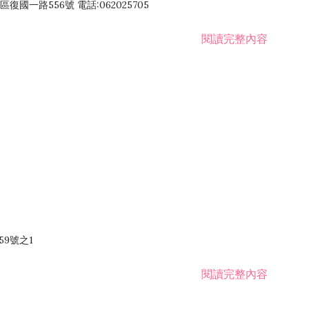
國一路556號 電話:062025705
閱讀完整內容
59號之1
閱讀完整內容