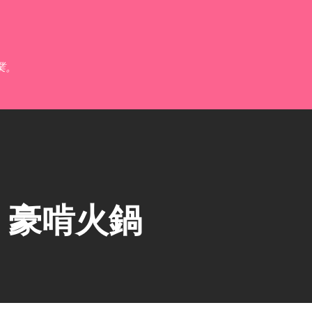
跳到主要內容
業。
】豪啃火鍋