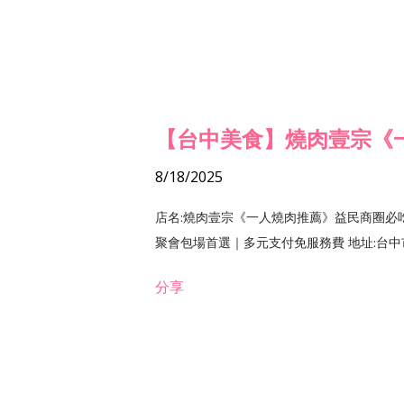
【台中美食】燒肉壹宗《
8/18/2025
店名:燒肉壹宗《一人燒肉推薦》益民商圈必
聚會包場首選｜多元支付免服務費 地址:台中市北區
分享