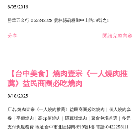
6/05/2016
勝華五金行 055842328 雲林縣莿桐鄉中山路59號之1
分享
閱讀完整內容
【台中美食】燒肉壹宗《一人燒肉推
薦》益民商圈必吃燒肉
8/18/2025
店名:燒肉壹宗《一人燒肉推薦》益民商圈必吃燒肉｜個人燒肉套
餐｜平價燒肉｜高cp值燒肉｜隱藏版燒肉｜聚會包場首選｜多元
支付免服務費 地址:台中市北區錦南街19號1樓 電話:0422258111