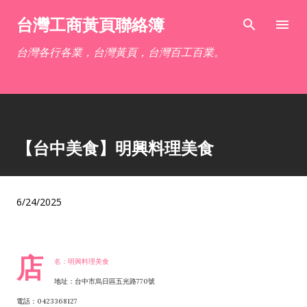
跳到主要內容
台灣工商黃頁聯絡簿
台灣各行各業，台灣黃頁，台灣百工百業。
【台中美食】明興料理美食
6/24/2025
店
名：明興料理美食
地址：台中市烏日區五光路770號
電話：0423368127