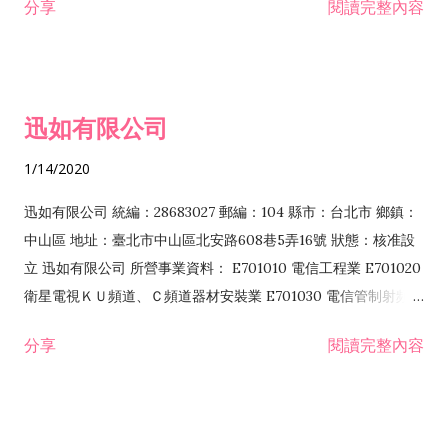
分享
閱讀完整內容
迅如有限公司
1/14/2020
迅如有限公司 統編：28683027 郵編：104 縣市：台北市 鄉鎮：
中山區 地址：臺北市中山區北安路608巷5弄16號 狀態：核准設
立 迅如有限公司 所營事業資料： E701010 電信工程業 E701020
衛星電視ＫＵ頻道、Ｃ頻道器材安裝業 E701030 電信管制射頻器
材裝設工程業 E801010 室內裝潢業 EZ05010 儀器、儀表安裝工
分享
閱讀完整內容
程業 I102010 投資顧問業 I301010 資訊軟體服務業 I301030 電
子資訊供應服務業 F113070 電信器材批發業 F118010 資訊軟體
批發業 F401010 國際貿易業 ZZ99999 除許可業務外，得經營法
令非禁止或限制之業務 F102030 菸酒批發業 F203020 菸酒零售