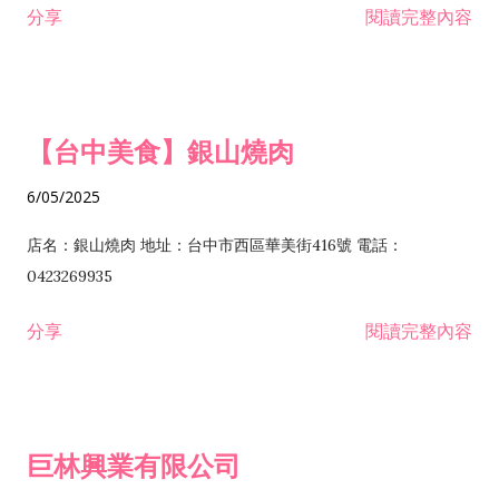
分享
閱讀完整內容
I301030 電子資訊供應服務業 I401010 一般廣告服務業 I501010
安裝工程業 F206020 日常用品零售業 F206040 水器材料零售業
產品設計業 IE01010 電信業務門號代辦業 IZ06010 理貨包裝業
F206060 祭祀用品零售業 F207030 清潔用品零售業 F211010 建
IZ09010 管理系統驗證業 IZ12010 人力派遣業 IZ13010 網路認
材零售業 F213010 電器零售業 F213030 電腦及事務性機器設備
證服務業 IZ15010 市場研究及民意調查業 IZ99990 其他工商服
零售業 F217010 消防安全設備零售業 F218010 資訊軟體零售業
【台中美食】銀山燒肉
務業 J399010 軟體出版業 J601010 藝文服務業 J602010 演藝活
H701010 住宅及大樓開發租售業 H701020 工業廠房開發租售業
動業 J701040 休閒活動場館業 J802010 運動訓練業 JA02010 電
H701050 投資興建公共建設業 H701060 新市鎮、新社區開發業
6/05/2025
器及電子產品修理業 JB01010 會議及展覽服務業 JD01010 工商
H701070 區段徵收及市地重劃代辦業 H701090 都市更新整建維
徵信服務業 JE01010 租賃業 E801010 室內裝潢業 E603010 電
護業 H702010 建築經理業 H703090 不動產買賣業 H703100 不
店名：銀山燒肉 地址：台中市西區華美街416號 電話：
纜安裝工程業 EZ05010 儀器、儀表安裝工程業 F102030 菸酒批
動產租賃業 I103060 管理顧問業 I199990 其他顧問服務業
0423269935
發業 F10...
I301010 資訊軟體服務業 I301020 資料處理服務業 I301030 電子
分享
閱讀完整內容
資訊供應服務業 IF01010 消防安全設備檢修業 JZ99050 仲介服
務業 JZ99990 未分類其他服務業 F201070 花卉零售業 F203010
食品什貨、飲料零售業 F204110 布疋、衣著、鞋、帽、傘、服飾
品零售業 F207200 化學原料零售業 F209060 文教、樂器、育樂
巨林興業有限公司
用品零售業 F215010 首飾及貴金屬零售業 F399040 無店面零售
業 F399990 其他綜合零售業 I301040 第三方支付服務業