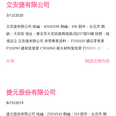
立安捷有限公司
業 F401171 酒類輸入業
3/12/2020
立安捷有限公司 統編：42642596 郵編：106 縣市：台北市 鄉
鎮：大安區 地址：臺北市大安區復興南路2段237號13樓 狀態：核
准設立 立安捷有限公司 所營事業資料： F215020 礦石零售業
F111090 建材批發業 C901060 耐火材料製造業 F211010 建材零
售業 C901070 石材製品製造業 F115020 礦石批發業 C901030
分享
閱讀完整內容
水泥製造業 C901050 水泥及混凝土製品製造業 C901040 預拌混
凝土製造業 E599010 配管工程業 E603110 冷作工程業 E603120
噴砂工程業 E801010 室內裝潢業 E901010 油漆工程業 E903010
防蝕、防銹工程業 EZ99990 其他工程業 F102170 食品什貨批發
捷元股份有限公司
業 F106020 日常用品批發業 F108031 醫療器材批發業 F108040
化粧品批發業 F203010 食品什貨、飲料零售業 F206020 日常用
8/15/2019
品零售業 F208031 醫療器材零售業 F208040 化粧品零售業
F399040 無店面零售業 F399990 其他綜合零售業 F401010 國
捷元股份有限公司 統編：23134543 郵編：114 縣市：台北市 鄉