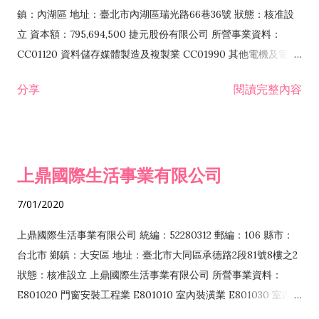
際貿易業 ZZ99999 除許可業務外，得經營法令非禁止或限制之
鎮：內湖區 地址：臺北市內湖區瑞光路66巷36號 狀態：核准設
業務
立 資本額：795,694,500 捷元股份有限公司 所營事業資料：
CC01120 資料儲存媒體製造及複製業 CC01990 其他電機及電子
機械器材製造業 CB01020 事務機器製造業 E601020 電器安裝業
分享
閱讀完整內容
CC01050 資料儲存及處理設備製造業 CC01060 有線通信機械器
材製造業 E605010 電腦設備安裝業 CC01070 無線通信機械器材
製造業 F113020 電器批發業 E701010 電信工程業 CC01080 電
子零組件製造業 CC01110 電腦及其週邊設備製造業 F113050 電
上鼎國際生活事業有限公司
腦及事務性機器設備批發業 F113070 電信器材批發業 F118010
資訊軟體批發業 F119010 電子材料批發業 F213010 電器零售業
7/01/2020
F213030 電腦及事務性機器設備零售業 F213060 電信器材零售
業 F218010 資訊軟體零售業 F219010 電子材料零售業 F399990
上鼎國際生活事業有限公司 統編：52280312 郵編：106 縣市：
其他綜合零售業 F399040 無店面零售業 F401010 國際貿易業
台北市 鄉鎮：大安區 地址：臺北市大同區承德路2段81號8樓之2
F601010 智慧財產權業 G801010 倉儲業 I102010 投資顧問業
狀態：核准設立 上鼎國際生活事業有限公司 所營事業資料：
I103060 管理顧問業 I199990 其他顧問服務業 I105010 藝術品
E801020 門窗安裝工程業 E801010 室內裝潢業 E801030 室內輕
諮詢顧問業 I301010 資訊軟體服務業 I301020 資料處理服務業
鋼架工程業 E801040 玻璃安裝工程業 E801070 廚具、衛浴設備