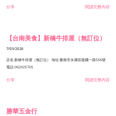
租售業 H701040 特定專業區開發業 H701060 新市鎮、新社區開
分享
閱讀完整內容
發業 H703090 不動產買賣業 H703100 不動產租賃業 I503010
景觀、室內設計業 ZZ99999 除許可業務外，得經營法令非禁止
或限制之業務
【台南美食】新橋牛排屋（無訂位）
7/03/2026
店名:新橋牛排屋（無訂位） 地址:臺南市永康區復國一路556號
電話:062025705
分享
閱讀完整內容
勝華五金行