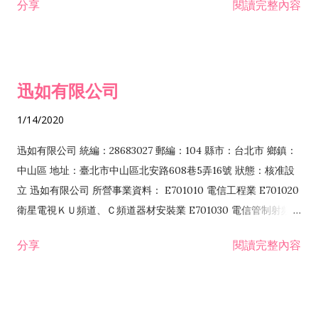
分享
閱讀完整內容
迅如有限公司
1/14/2020
迅如有限公司 統編：28683027 郵編：104 縣市：台北市 鄉鎮：
中山區 地址：臺北市中山區北安路608巷5弄16號 狀態：核准設
立 迅如有限公司 所營事業資料： E701010 電信工程業 E701020
衛星電視ＫＵ頻道、Ｃ頻道器材安裝業 E701030 電信管制射頻器
材裝設工程業 E801010 室內裝潢業 EZ05010 儀器、儀表安裝工
分享
閱讀完整內容
程業 I102010 投資顧問業 I301010 資訊軟體服務業 I301030 電
子資訊供應服務業 F113070 電信器材批發業 F118010 資訊軟體
批發業 F401010 國際貿易業 ZZ99999 除許可業務外，得經營法
令非禁止或限制之業務 F102030 菸酒批發業 F203020 菸酒零售