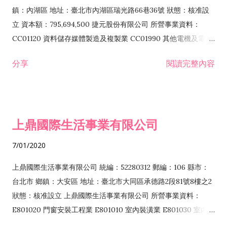
際貿易業 ZZ99999 除許可業務外，得經營法令非禁止或限制之
鎮：內湖區 地址：臺北市內湖區瑞光路66巷36號 狀態：核准設
業務
立 資本額：795,694,500 捷元股份有限公司 所營事業資料：
CC01120 資料儲存媒體製造及複製業 CC01990 其他電機及電子
機械器材製造業 CB01020 事務機器製造業 E601020 電器安裝業
分享
閱讀完整內容
CC01050 資料儲存及處理設備製造業 CC01060 有線通信機械器
材製造業 E605010 電腦設備安裝業 CC01070 無線通信機械器材
製造業 F113020 電器批發業 E701010 電信工程業 CC01080 電
子零組件製造業 CC01110 電腦及其週邊設備製造業 F113050 電
上鼎國際生活事業有限公司
腦及事務性機器設備批發業 F113070 電信器材批發業 F118010
資訊軟體批發業 F119010 電子材料批發業 F213010 電器零售業
7/01/2020
F213030 電腦及事務性機器設備零售業 F213060 電信器材零售
業 F218010 資訊軟體零售業 F219010 電子材料零售業 F399990
上鼎國際生活事業有限公司 統編：52280312 郵編：106 縣市：
其他綜合零售業 F399040 無店面零售業 F401010 國際貿易業
台北市 鄉鎮：大安區 地址：臺北市大同區承德路2段81號8樓之2
F601010 智慧財產權業 G801010 倉儲業 I102010 投資顧問業
狀態：核准設立 上鼎國際生活事業有限公司 所營事業資料：
I103060 管理顧問業 I199990 其他顧問服務業 I105010 藝術品
E801020 門窗安裝工程業 E801010 室內裝潢業 E801030 室內輕
諮詢顧問業 I301010 資訊軟體服務業 I301020 資料處理服務業
鋼架工程業 E801040 玻璃安裝工程業 E801070 廚具、衛浴設備