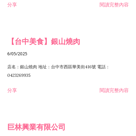
分享
閱讀完整內容
I301030 電子資訊供應服務業 I401010 一般廣告服務業 I501010
安裝工程業 F206020 日常用品零售業 F206040 水器材料零售業
產品設計業 IE01010 電信業務門號代辦業 IZ06010 理貨包裝業
F206060 祭祀用品零售業 F207030 清潔用品零售業 F211010 建
IZ09010 管理系統驗證業 IZ12010 人力派遣業 IZ13010 網路認
材零售業 F213010 電器零售業 F213030 電腦及事務性機器設備
證服務業 IZ15010 市場研究及民意調查業 IZ99990 其他工商服
零售業 F217010 消防安全設備零售業 F218010 資訊軟體零售業
【台中美食】銀山燒肉
務業 J399010 軟體出版業 J601010 藝文服務業 J602010 演藝活
H701010 住宅及大樓開發租售業 H701020 工業廠房開發租售業
動業 J701040 休閒活動場館業 J802010 運動訓練業 JA02010 電
H701050 投資興建公共建設業 H701060 新市鎮、新社區開發業
6/05/2025
器及電子產品修理業 JB01010 會議及展覽服務業 JD01010 工商
H701070 區段徵收及市地重劃代辦業 H701090 都市更新整建維
徵信服務業 JE01010 租賃業 E801010 室內裝潢業 E603010 電
護業 H702010 建築經理業 H703090 不動產買賣業 H703100 不
店名：銀山燒肉 地址：台中市西區華美街416號 電話：
纜安裝工程業 EZ05010 儀器、儀表安裝工程業 F102030 菸酒批
動產租賃業 I103060 管理顧問業 I199990 其他顧問服務業
0423269935
發業 F10...
I301010 資訊軟體服務業 I301020 資料處理服務業 I301030 電子
分享
閱讀完整內容
資訊供應服務業 IF01010 消防安全設備檢修業 JZ99050 仲介服
務業 JZ99990 未分類其他服務業 F201070 花卉零售業 F203010
食品什貨、飲料零售業 F204110 布疋、衣著、鞋、帽、傘、服飾
品零售業 F207200 化學原料零售業 F209060 文教、樂器、育樂
巨林興業有限公司
用品零售業 F215010 首飾及貴金屬零售業 F399040 無店面零售
業 F399990 其他綜合零售業 I301040 第三方支付服務業