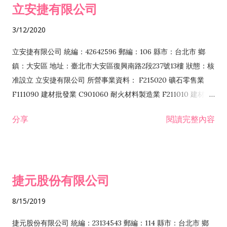
立安捷有限公司
業 F401171 酒類輸入業
3/12/2020
立安捷有限公司 統編：42642596 郵編：106 縣市：台北市 鄉
鎮：大安區 地址：臺北市大安區復興南路2段237號13樓 狀態：核
准設立 立安捷有限公司 所營事業資料： F215020 礦石零售業
F111090 建材批發業 C901060 耐火材料製造業 F211010 建材零
售業 C901070 石材製品製造業 F115020 礦石批發業 C901030
分享
閱讀完整內容
水泥製造業 C901050 水泥及混凝土製品製造業 C901040 預拌混
凝土製造業 E599010 配管工程業 E603110 冷作工程業 E603120
噴砂工程業 E801010 室內裝潢業 E901010 油漆工程業 E903010
防蝕、防銹工程業 EZ99990 其他工程業 F102170 食品什貨批發
捷元股份有限公司
業 F106020 日常用品批發業 F108031 醫療器材批發業 F108040
化粧品批發業 F203010 食品什貨、飲料零售業 F206020 日常用
8/15/2019
品零售業 F208031 醫療器材零售業 F208040 化粧品零售業
F399040 無店面零售業 F399990 其他綜合零售業 F401010 國
捷元股份有限公司 統編：23134543 郵編：114 縣市：台北市 鄉