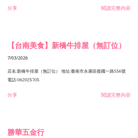
租售業 H701040 特定專業區開發業 H701060 新市鎮、新社區開
分享
閱讀完整內容
發業 H703090 不動產買賣業 H703100 不動產租賃業 I503010
景觀、室內設計業 ZZ99999 除許可業務外，得經營法令非禁止
或限制之業務
【台南美食】新橋牛排屋（無訂位）
7/03/2026
店名:新橋牛排屋（無訂位） 地址:臺南市永康區復國一路556號
電話:062025705
分享
閱讀完整內容
勝華五金行