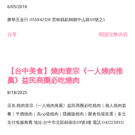
6/05/2016
勝華五金行 055842328 雲林縣莿桐鄉中山路59號之1
分享
閱讀完整內容
【台中美食】燒肉壹宗《一人燒肉推
薦》益民商圈必吃燒肉
8/18/2025
店名:燒肉壹宗《一人燒肉推薦》益民商圈必吃燒肉｜個人燒肉套
餐｜平價燒肉｜高cp值燒肉｜隱藏版燒肉｜聚會包場首選｜多元
支付免服務費 地址:台中市北區錦南街19號1樓 電話:0422258111