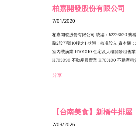
柏嘉開發股份有限公司
7/01/2020
柏嘉開發股份有限公司 統編：52226520 
路2段77號10樓之1 狀態：核准設立 資本額：2
室內裝潢業 H701010 住宅及大樓開發租售業 
H703090 不動產買賣業 H703100 不動產
營法令非禁止或限制之業務
分享
【台南美食】新橋牛排屋
7/03/2026