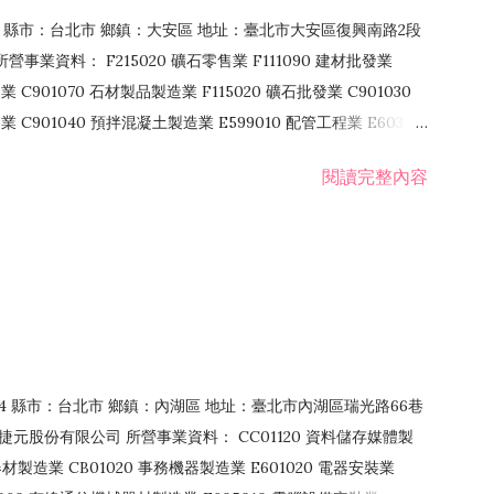
106 縣市：台北市 鄉鎮：大安區 地址：臺北市大安區復興南路2段
營事業資料： F215020 礦石零售業 F111090 建材批發業
業 C901070 石材製品製造業 F115020 礦石批發業 C901030
C901040 預拌混凝土製造業 E599010 配管工程業 E603110
 室內裝潢業 E901010 油漆工程業 E903010 防蝕、防銹工程業
閱讀完整內容
發業 F106020 日常用品批發業 F108031 醫療器材批發業
貨、飲料零售業 F206020 日常用品零售業 F208031 醫療器材零售
面零售業 F399990 其他綜合零售業 F401010 國際貿易業
止或限制之業務
：114 縣市：台北市 鄉鎮：內湖區 地址：臺北市內湖區瑞光路66巷
00 捷元股份有限公司 所營事業資料： CC01120 資料儲存媒體製
製造業 CB01020 事務機器製造業 E601020 電器安裝業