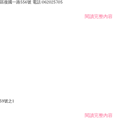
國一路556號 電話:062025705
閱讀完整內容
59號之1
閱讀完整內容