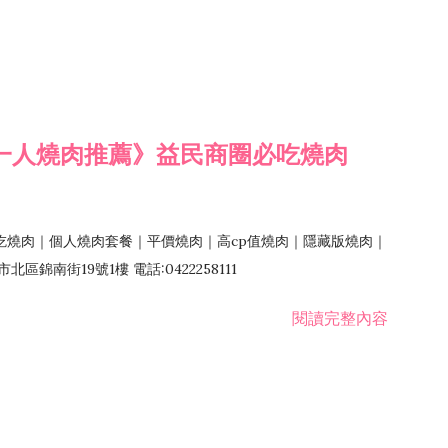
一人燒肉推薦》益民商圈必吃燒肉
吃燒肉｜個人燒肉套餐｜平價燒肉｜高cp值燒肉｜隱藏版燒肉｜
錦南街19號1樓 電話:0422258111
閱讀完整內容