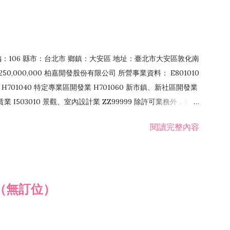
郵編：106 縣市：台北市 鄉鎮：大安區 地址：臺北市大安區敦化南
50,000,000 柏嘉開發股份有限公司 所營事業資料： E801010
H701040 特定專業區開發業 H701060 新市鎮、新社區開發業
租賃業 I503010 景觀、室內設計業 ZZ99999 除許可業務外，得經
閱讀完整內容
（無訂位）