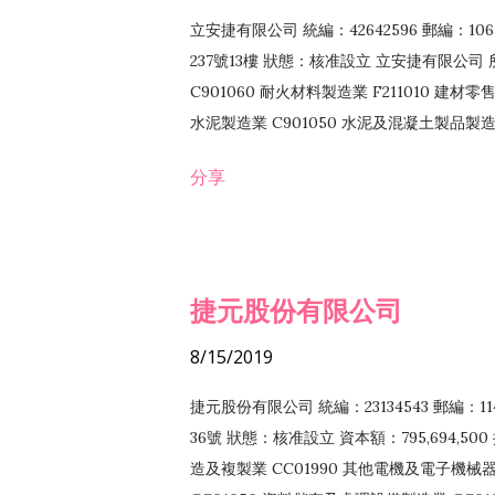
立安捷有限公司 統編：42642596 郵編：
237號13樓 狀態：核准設立 立安捷有限公司 所
C901060 耐火材料製造業 F211010 建材零售
水泥製造業 C901050 水泥及混凝土製品製造業 
冷作工程業 E603120 噴砂工程業 E801010
分享
EZ99990 其他工程業 F102170 食品什貨批
F108040 化粧品批發業 F203010 食品什
業 F208040 化粧品零售業 F399040 無店
ZZ99999 除許可業務外，得經營法令非禁
捷元股份有限公司
8/15/2019
捷元股份有限公司 統編：23134543 郵編
36號 狀態：核准設立 資本額：795,694,5
造及複製業 CC01990 其他電機及電子機械器材