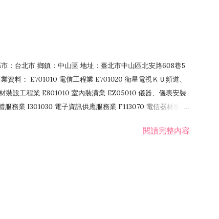
4 縣市：台北市 鄉鎮：中山區 地址：臺北市中山區北安路608巷5
資料： E701010 電信工程業 E701020 衛星電視ＫＵ頻道、
裝設工程業 E801010 室內裝潢業 EZ05010 儀器、儀表安裝
訊軟體服務業 I301030 電子資訊供應服務業 F113070 電信器材批發
 國際貿易業 ZZ99999 除許可業務外，得經營法令非禁止或限制之業
閱讀完整內容
業 F401171 酒類輸入業