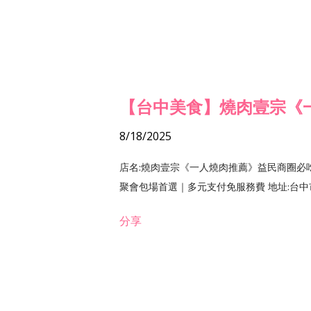
【台中美食】燒肉壹宗《
8/18/2025
店名:燒肉壹宗《一人燒肉推薦》益民商圈必
聚會包場首選｜多元支付免服務費 地址:台中市北區
分享