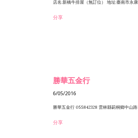
店名:新橋牛排屋（無訂位） 地址:臺南市永康區復
分享
勝華五金行
6/05/2016
勝華五金行 055842328 雲林縣莿桐鄉中山路
分享