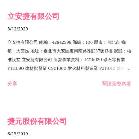
令非禁止或限制之業務 F102030 菸酒批發業 F203020 菸酒零售
立安捷有限公司
業 F401171 酒類輸入業
3/12/2020
立安捷有限公司 統編：42642596 郵編：106 縣市：台北市 鄉
鎮：大安區 地址：臺北市大安區復興南路2段237號13樓 狀態：核
准設立 立安捷有限公司 所營事業資料： F215020 礦石零售業
F111090 建材批發業 C901060 耐火材料製造業 F211010 建材零
售業 C901070 石材製品製造業 F115020 礦石批發業 C901030
分享
閱讀完整內容
水泥製造業 C901050 水泥及混凝土製品製造業 C901040 預拌混
凝土製造業 E599010 配管工程業 E603110 冷作工程業 E603120
噴砂工程業 E801010 室內裝潢業 E901010 油漆工程業 E903010
防蝕、防銹工程業 EZ99990 其他工程業 F102170 食品什貨批發
捷元股份有限公司
業 F106020 日常用品批發業 F108031 醫療器材批發業 F108040
化粧品批發業 F203010 食品什貨、飲料零售業 F206020 日常用
8/15/2019
品零售業 F208031 醫療器材零售業 F208040 化粧品零售業