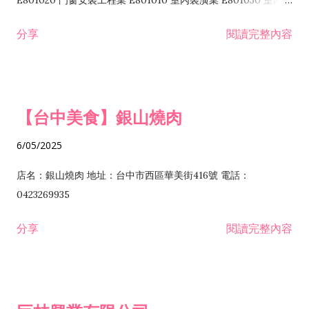
E801020 門窗安裝工程業 E801010 室內裝潢業 E801030 室內輕
諮詢顧問業 I301010 資訊軟體服務業 I301020 資料處理服務業
鋼架工程業 E801040 玻璃安裝工程業 E801070 廚具、衛浴設備
分享
閱讀完整內容
I301030 電子資訊供應服務業 I401010 一般廣告服務業 I501010
安裝工程業 F206020 日常用品零售業 F206040 水器材料零售業
產品設計業 IE01010 電信業務門號代辦業 IZ06010 理貨包裝業
F206060 祭祀用品零售業 F207030 清潔用品零售業 F211010 建
IZ09010 管理系統驗證業 IZ12010 人力派遣業 IZ13010 網路認
材零售業 F213010 電器零售業 F213030 電腦及事務性機器設備
證服務業 IZ15010 市場研究及民意調查業 IZ99990 其他工商服
零售業 F217010 消防安全設備零售業 F218010 資訊軟體零售業
【台中美食】銀山燒肉
務業 J399010 軟體出版業 J601010 藝文服務業 J602010 演藝活
H701010 住宅及大樓開發租售業 H701020 工業廠房開發租售業
動業 J701040 休閒活動場館業 J802010 運動訓練業 JA02010 電
H701050 投資興建公共建設業 H701060 新市鎮、新社區開發業
6/05/2025
器及電子產品修理業 JB01010 會議及展覽服務業 JD01010 工商
H701070 區段徵收及市地重劃代辦業 H701090 都市更新整建維
徵信服務業 JE01010 租賃業 E801010 室內裝潢業 E603010 電
護業 H702010 建築經理業 H703090 不動產買賣業 H703100 不
店名：銀山燒肉 地址：台中市西區華美街416號 電話：
纜安裝工程業 EZ05010 儀器、儀表安裝工程業 F102030 菸酒批
動產租賃業 I103060 管理顧問業 I199990 其他顧問服務業
0423269935
發業 F10...
I301010 資訊軟體服務業 I301020 資料處理服務業 I301030 電子
分享
閱讀完整內容
資訊供應服務業 IF01010 消防安全設備檢修業 JZ99050 仲介服
務業 JZ99990 未分類其他服務業 F201070 花卉零售業 F203010
食品什貨、飲料零售業 F204110 布疋、衣著、鞋、帽、傘、服飾
品零售業 F207200 化學原料零售業 F209060 文教、樂器、育樂