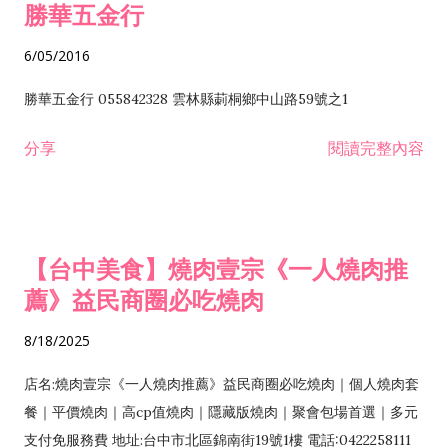
勝華五金行
6/05/2016
勝華五金行 055842328 雲林縣莿桐鄉中山路59號之1
分享
閱讀完整內容
【台中美食】燒肉壹宗《一人燒肉推
薦》益民商圈必吃燒肉
8/18/2025
店名:燒肉壹宗《一人燒肉推薦》益民商圈必吃燒肉｜個人燒肉套
餐｜平價燒肉｜高cp值燒肉｜隱藏版燒肉｜聚會包場首選｜多元
支付免服務費 地址:台中市北區錦南街19號1樓 電話:0422258111