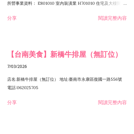
所營事業資料： E801010 室內裝潢業 H701010 住宅及大樓開發
租售業 H701040 特定專業區開發業 H701060 新市鎮、新社區開
分享
閱讀完整內容
發業 H703090 不動產買賣業 H703100 不動產租賃業 I503010
景觀、室內設計業 ZZ99999 除許可業務外，得經營法令非禁止
或限制之業務
【台南美食】新橋牛排屋（無訂位）
7/03/2026
店名:新橋牛排屋（無訂位） 地址:臺南市永康區復國一路556號
電話:062025705
分享
閱讀完整內容