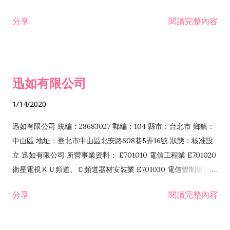
分享
閱讀完整內容
迅如有限公司
1/14/2020
迅如有限公司 統編：28683027 郵編：104 縣市：台北市 鄉鎮：
中山區 地址：臺北市中山區北安路608巷5弄16號 狀態：核准設
立 迅如有限公司 所營事業資料： E701010 電信工程業 E701020
衛星電視ＫＵ頻道、Ｃ頻道器材安裝業 E701030 電信管制射頻器
材裝設工程業 E801010 室內裝潢業 EZ05010 儀器、儀表安裝工
分享
閱讀完整內容
程業 I102010 投資顧問業 I301010 資訊軟體服務業 I301030 電
子資訊供應服務業 F113070 電信器材批發業 F118010 資訊軟體
批發業 F401010 國際貿易業 ZZ99999 除許可業務外，得經營法