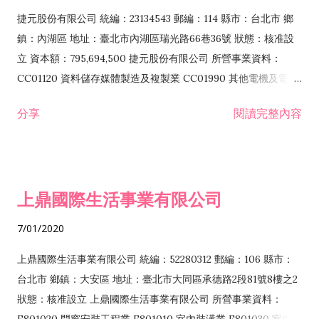
F399040 無店面零售業 F399990 其他綜合零售業 F401010 國
捷元股份有限公司 統編：23134543 郵編：114 縣市：台北市 鄉
際貿易業 ZZ99999 除許可業務外，得經營法令非禁止或限制之
鎮：內湖區 地址：臺北市內湖區瑞光路66巷36號 狀態：核准設
業務
立 資本額：795,694,500 捷元股份有限公司 所營事業資料：
CC01120 資料儲存媒體製造及複製業 CC01990 其他電機及電子
機械器材製造業 CB01020 事務機器製造業 E601020 電器安裝業
分享
閱讀完整內容
CC01050 資料儲存及處理設備製造業 CC01060 有線通信機械器
材製造業 E605010 電腦設備安裝業 CC01070 無線通信機械器材
製造業 F113020 電器批發業 E701010 電信工程業 CC01080 電
子零組件製造業 CC01110 電腦及其週邊設備製造業 F113050 電
上鼎國際生活事業有限公司
腦及事務性機器設備批發業 F113070 電信器材批發業 F118010
資訊軟體批發業 F119010 電子材料批發業 F213010 電器零售業
7/01/2020
F213030 電腦及事務性機器設備零售業 F213060 電信器材零售
業 F218010 資訊軟體零售業 F219010 電子材料零售業 F399990
上鼎國際生活事業有限公司 統編：52280312 郵編：106 縣市：
其他綜合零售業 F399040 無店面零售業 F401010 國際貿易業
台北市 鄉鎮：大安區 地址：臺北市大同區承德路2段81號8樓之2
F601010 智慧財產權業 G801010 倉儲業 I102010 投資顧問業
狀態：核准設立 上鼎國際生活事業有限公司 所營事業資料：
I103060 管理顧問業 I199990 其他顧問服務業 I105010 藝術品