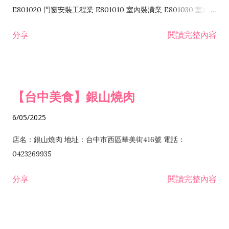
I103060 管理顧問業 I199990 其他顧問服務業 I105010 藝術品
E801020 門窗安裝工程業 E801010 室內裝潢業 E801030 室內輕
諮詢顧問業 I301010 資訊軟體服務業 I301020 資料處理服務業
鋼架工程業 E801040 玻璃安裝工程業 E801070 廚具、衛浴設備
分享
閱讀完整內容
I301030 電子資訊供應服務業 I401010 一般廣告服務業 I501010
安裝工程業 F206020 日常用品零售業 F206040 水器材料零售業
產品設計業 IE01010 電信業務門號代辦業 IZ06010 理貨包裝業
F206060 祭祀用品零售業 F207030 清潔用品零售業 F211010 建
IZ09010 管理系統驗證業 IZ12010 人力派遣業 IZ13010 網路認
材零售業 F213010 電器零售業 F213030 電腦及事務性機器設備
證服務業 IZ15010 市場研究及民意調查業 IZ99990 其他工商服
零售業 F217010 消防安全設備零售業 F218010 資訊軟體零售業
【台中美食】銀山燒肉
務業 J399010 軟體出版業 J601010 藝文服務業 J602010 演藝活
H701010 住宅及大樓開發租售業 H701020 工業廠房開發租售業
動業 J701040 休閒活動場館業 J802010 運動訓練業 JA02010 電
H701050 投資興建公共建設業 H701060 新市鎮、新社區開發業
6/05/2025
器及電子產品修理業 JB01010 會議及展覽服務業 JD01010 工商
H701070 區段徵收及市地重劃代辦業 H701090 都市更新整建維
徵信服務業 JE01010 租賃業 E801010 室內裝潢業 E603010 電
護業 H702010 建築經理業 H703090 不動產買賣業 H703100 不
店名：銀山燒肉 地址：台中市西區華美街416號 電話：
纜安裝工程業 EZ05010 儀器、儀表安裝工程業 F102030 菸酒批
動產租賃業 I103060 管理顧問業 I199990 其他顧問服務業
0423269935
發業 F10...
I301010 資訊軟體服務業 I301020 資料處理服務業 I301030 電子
分享
閱讀完整內容
資訊供應服務業 IF01010 消防安全設備檢修業 JZ99050 仲介服
務業 JZ99990 未分類其他服務業 F201070 花卉零售業 F203010
食品什貨、飲料零售業 F204110 布疋、衣著、鞋、帽、傘、服飾
品零售業 F207200 化學原料零售業 F209060 文教、樂器、育樂