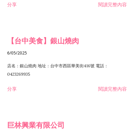
分享
閱讀完整內容
I301030 電子資訊供應服務業 I401010 一般廣告服務業 I501010
安裝工程業 F206020 日常用品零售業 F206040 水器材料零售業
產品設計業 IE01010 電信業務門號代辦業 IZ06010 理貨包裝業
F206060 祭祀用品零售業 F207030 清潔用品零售業 F211010 建
IZ09010 管理系統驗證業 IZ12010 人力派遣業 IZ13010 網路認
材零售業 F213010 電器零售業 F213030 電腦及事務性機器設備
證服務業 IZ15010 市場研究及民意調查業 IZ99990 其他工商服
零售業 F217010 消防安全設備零售業 F218010 資訊軟體零售業
【台中美食】銀山燒肉
務業 J399010 軟體出版業 J601010 藝文服務業 J602010 演藝活
H701010 住宅及大樓開發租售業 H701020 工業廠房開發租售業
動業 J701040 休閒活動場館業 J802010 運動訓練業 JA02010 電
H701050 投資興建公共建設業 H701060 新市鎮、新社區開發業
6/05/2025
器及電子產品修理業 JB01010 會議及展覽服務業 JD01010 工商
H701070 區段徵收及市地重劃代辦業 H701090 都市更新整建維
徵信服務業 JE01010 租賃業 E801010 室內裝潢業 E603010 電
護業 H702010 建築經理業 H703090 不動產買賣業 H703100 不
店名：銀山燒肉 地址：台中市西區華美街416號 電話：
纜安裝工程業 EZ05010 儀器、儀表安裝工程業 F102030 菸酒批
動產租賃業 I103060 管理顧問業 I199990 其他顧問服務業
0423269935
發業 F10...
I301010 資訊軟體服務業 I301020 資料處理服務業 I301030 電子
分享
閱讀完整內容
資訊供應服務業 IF01010 消防安全設備檢修業 JZ99050 仲介服
務業 JZ99990 未分類其他服務業 F201070 花卉零售業 F203010
食品什貨、飲料零售業 F204110 布疋、衣著、鞋、帽、傘、服飾
品零售業 F207200 化學原料零售業 F209060 文教、樂器、育樂
巨林興業有限公司
用品零售業 F215010 首飾及貴金屬零售業 F399040 無店面零售
業 F399990 其他綜合零售業 I301040 第三方支付服務業