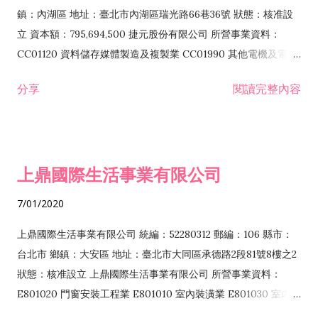
際貿易業 ZZ99999 除許可業務外，得經營法令非禁止或限制之
鎮：內湖區 地址：臺北市內湖區瑞光路66巷36號 狀態：核准設
業務
立 資本額：795,694,500 捷元股份有限公司 所營事業資料：
CC01120 資料儲存媒體製造及複製業 CC01990 其他電機及電子
機械器材製造業 CB01020 事務機器製造業 E601020 電器安裝業
分享
閱讀完整內容
CC01050 資料儲存及處理設備製造業 CC01060 有線通信機械器
材製造業 E605010 電腦設備安裝業 CC01070 無線通信機械器材
製造業 F113020 電器批發業 E701010 電信工程業 CC01080 電
子零組件製造業 CC01110 電腦及其週邊設備製造業 F113050 電
上鼎國際生活事業有限公司
腦及事務性機器設備批發業 F113070 電信器材批發業 F118010
資訊軟體批發業 F119010 電子材料批發業 F213010 電器零售業
7/01/2020
F213030 電腦及事務性機器設備零售業 F213060 電信器材零售
業 F218010 資訊軟體零售業 F219010 電子材料零售業 F399990
上鼎國際生活事業有限公司 統編：52280312 郵編：106 縣市：
其他綜合零售業 F399040 無店面零售業 F401010 國際貿易業
台北市 鄉鎮：大安區 地址：臺北市大同區承德路2段81號8樓之2
F601010 智慧財產權業 G801010 倉儲業 I102010 投資顧問業
狀態：核准設立 上鼎國際生活事業有限公司 所營事業資料：
I103060 管理顧問業 I199990 其他顧問服務業 I105010 藝術品
E801020 門窗安裝工程業 E801010 室內裝潢業 E801030 室內輕
諮詢顧問業 I301010 資訊軟體服務業 I301020 資料處理服務業
鋼架工程業 E801040 玻璃安裝工程業 E801070 廚具、衛浴設備