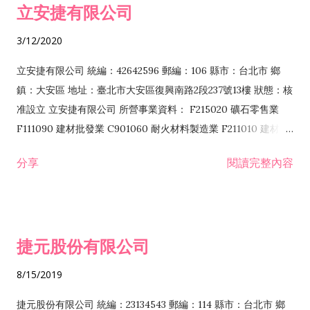
立安捷有限公司
業 F401171 酒類輸入業
3/12/2020
立安捷有限公司 統編：42642596 郵編：106 縣市：台北市 鄉
鎮：大安區 地址：臺北市大安區復興南路2段237號13樓 狀態：核
准設立 立安捷有限公司 所營事業資料： F215020 礦石零售業
F111090 建材批發業 C901060 耐火材料製造業 F211010 建材零
售業 C901070 石材製品製造業 F115020 礦石批發業 C901030
分享
閱讀完整內容
水泥製造業 C901050 水泥及混凝土製品製造業 C901040 預拌混
凝土製造業 E599010 配管工程業 E603110 冷作工程業 E603120
噴砂工程業 E801010 室內裝潢業 E901010 油漆工程業 E903010
防蝕、防銹工程業 EZ99990 其他工程業 F102170 食品什貨批發
捷元股份有限公司
業 F106020 日常用品批發業 F108031 醫療器材批發業 F108040
化粧品批發業 F203010 食品什貨、飲料零售業 F206020 日常用
8/15/2019
品零售業 F208031 醫療器材零售業 F208040 化粧品零售業
F399040 無店面零售業 F399990 其他綜合零售業 F401010 國
捷元股份有限公司 統編：23134543 郵編：114 縣市：台北市 鄉