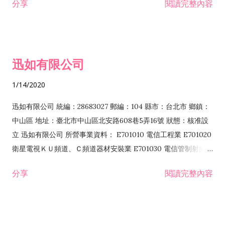
分享
閱讀完整內容
迅如有限公司
1/14/2020
迅如有限公司 統編：28683027 郵編：104 縣市：台北市 鄉鎮：
中山區 地址：臺北市中山區北安路608巷5弄16號 狀態：核准設
立 迅如有限公司 所營事業資料： E701010 電信工程業 E701020
衛星電視ＫＵ頻道、Ｃ頻道器材安裝業 E701030 電信管制射頻器
材裝設工程業 E801010 室內裝潢業 EZ05010 儀器、儀表安裝工
分享
閱讀完整內容
程業 I102010 投資顧問業 I301010 資訊軟體服務業 I301030 電
子資訊供應服務業 F113070 電信器材批發業 F118010 資訊軟體
批發業 F401010 國際貿易業 ZZ99999 除許可業務外，得經營法
令非禁止或限制之業務 F102030 菸酒批發業 F203020 菸酒零售