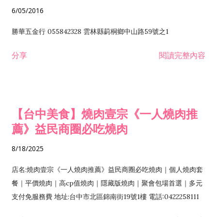
6/05/2016
勝華五金行 055842328 雲林縣莿桐鄉中山路59號之1
分享
閱讀完整內容
【台中美食】燒肉壹宗《一人燒肉推
薦》益民商圈必吃燒肉
8/18/2025
店名:燒肉壹宗《一人燒肉推薦》益民商圈必吃燒肉｜個人燒肉套
餐｜平價燒肉｜高cp值燒肉｜隱藏版燒肉｜聚會包場首選｜多元
支付免服務費 地址:台中市北區錦南街19號1樓 電話:0422258111