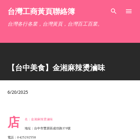
跳到主要內容
台灣工商黃頁聯絡簿
台灣各行各業，台灣黃頁，台灣百工百業。
【台中美食】金湘麻辣燙滷味
6/20/2025
店
名：金湘麻辣燙滷味
地址：台中市豐原區成功路379號
電話：0425292558