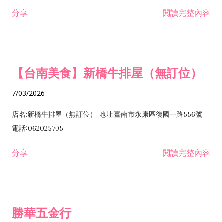
租售業 H701040 特定專業區開發業 H701060 新市鎮、新社區開
分享
閱讀完整內容
發業 H703090 不動產買賣業 H703100 不動產租賃業 I503010
景觀、室內設計業 ZZ99999 除許可業務外，得經營法令非禁止
或限制之業務
【台南美食】新橋牛排屋（無訂位）
7/03/2026
店名:新橋牛排屋（無訂位） 地址:臺南市永康區復國一路556號
電話:062025705
分享
閱讀完整內容
勝華五金行