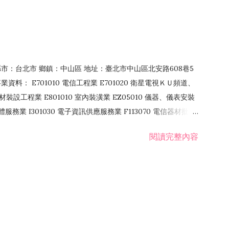
4 縣市：台北市 鄉鎮：中山區 地址：臺北市中山區北安路608巷5
資料： E701010 電信工程業 E701020 衛星電視ＫＵ頻道、
裝設工程業 E801010 室內裝潢業 EZ05010 儀器、儀表安裝
訊軟體服務業 I301030 電子資訊供應服務業 F113070 電信器材批發
 國際貿易業 ZZ99999 除許可業務外，得經營法令非禁止或限制之業
閱讀完整內容
業 F401171 酒類輸入業