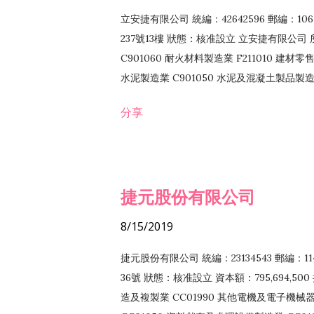
立安捷有限公司 統編：42642596 郵編：
237號13樓 狀態：核准設立 立安捷有限公司 所
C901060 耐火材料製造業 F211010 建材零售
水泥製造業 C901050 水泥及混凝土製品製造業 
冷作工程業 E603120 噴砂工程業 E801010
分享
EZ99990 其他工程業 F102170 食品什貨批
F108040 化粧品批發業 F203010 食品什
業 F208040 化粧品零售業 F399040 無店
ZZ99999 除許可業務外，得經營法令非禁
捷元股份有限公司
8/15/2019
捷元股份有限公司 統編：23134543 郵編
36號 狀態：核准設立 資本額：795,694,5
造及複製業 CC01990 其他電機及電子機械器材