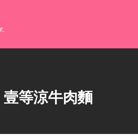
跳到主要內容
業。
】壹等涼牛肉麵