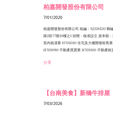
柏嘉開發股份有限公司
7/01/2020
柏嘉開發股份有限公司 統編：52226520 
路2段77號10樓之1 狀態：核准設立 資本額：2
室內裝潢業 H701010 住宅及大樓開發租售業 
H703090 不動產買賣業 H703100 不動產
營法令非禁止或限制之業務
分享
【台南美食】新橋牛排屋
7/03/2026