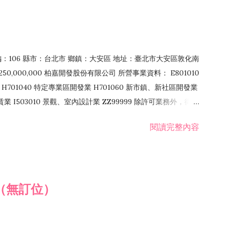
郵編：106 縣市：台北市 鄉鎮：大安區 地址：臺北市大安區敦化南
50,000,000 柏嘉開發股份有限公司 所營事業資料： E801010
H701040 特定專業區開發業 H701060 新市鎮、新社區開發業
租賃業 I503010 景觀、室內設計業 ZZ99999 除許可業務外，得經
閱讀完整內容
（無訂位）