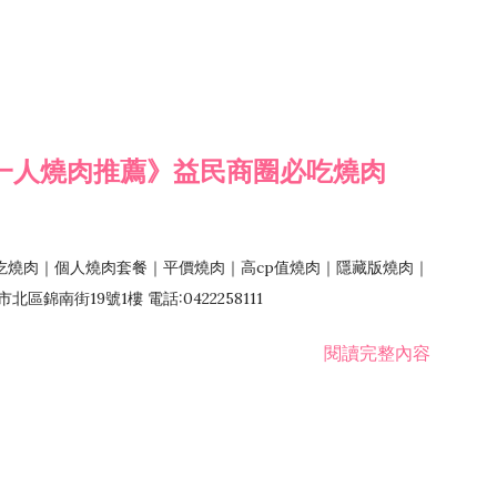
一人燒肉推薦》益民商圈必吃燒肉
吃燒肉｜個人燒肉套餐｜平價燒肉｜高cp值燒肉｜隱藏版燒肉｜
錦南街19號1樓 電話:0422258111
閱讀完整內容