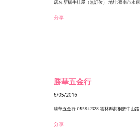
店名:新橋牛排屋（無訂位） 地址:臺南市永康區復
分享
勝華五金行
6/05/2016
勝華五金行 055842328 雲林縣莿桐鄉中山路
分享