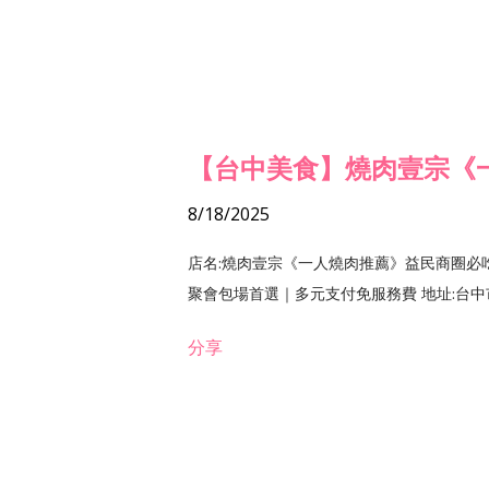
【台中美食】燒肉壹宗《
8/18/2025
店名:燒肉壹宗《一人燒肉推薦》益民商圈必
聚會包場首選｜多元支付免服務費 地址:台中市北區
分享