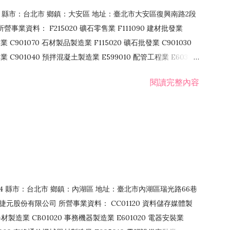
106 縣市：台北市 鄉鎮：大安區 地址：臺北市大安區復興南路2段
營事業資料： F215020 礦石零售業 F111090 建材批發業
業 C901070 石材製品製造業 F115020 礦石批發業 C901030
C901040 預拌混凝土製造業 E599010 配管工程業 E603110
 室內裝潢業 E901010 油漆工程業 E903010 防蝕、防銹工程業
閱讀完整內容
發業 F106020 日常用品批發業 F108031 醫療器材批發業
貨、飲料零售業 F206020 日常用品零售業 F208031 醫療器材零售
面零售業 F399990 其他綜合零售業 F401010 國際貿易業
止或限制之業務
：114 縣市：台北市 鄉鎮：內湖區 地址：臺北市內湖區瑞光路66巷
00 捷元股份有限公司 所營事業資料： CC01120 資料儲存媒體製
製造業 CB01020 事務機器製造業 E601020 電器安裝業