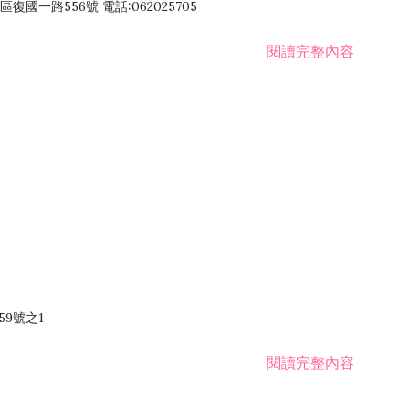
國一路556號 電話:062025705
閱讀完整內容
59號之1
閱讀完整內容