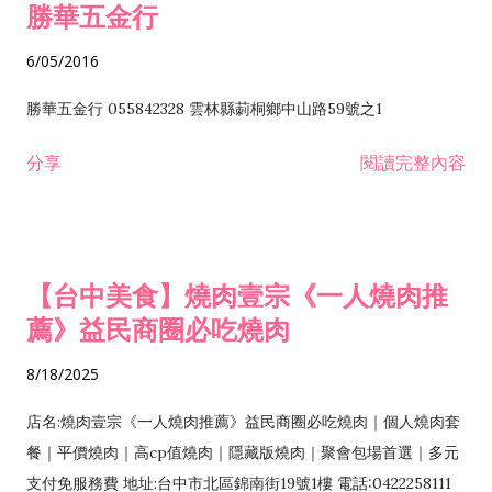
勝華五金行
6/05/2016
勝華五金行 055842328 雲林縣莿桐鄉中山路59號之1
分享
閱讀完整內容
【台中美食】燒肉壹宗《一人燒肉推
薦》益民商圈必吃燒肉
8/18/2025
店名:燒肉壹宗《一人燒肉推薦》益民商圈必吃燒肉｜個人燒肉套
餐｜平價燒肉｜高cp值燒肉｜隱藏版燒肉｜聚會包場首選｜多元
支付免服務費 地址:台中市北區錦南街19號1樓 電話:0422258111