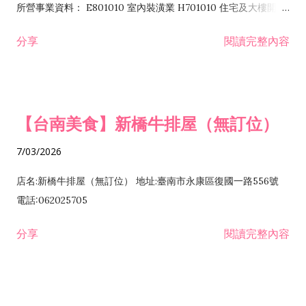
所營事業資料： E801010 室內裝潢業 H701010 住宅及大樓開發
租售業 H701040 特定專業區開發業 H701060 新市鎮、新社區開
分享
閱讀完整內容
發業 H703090 不動產買賣業 H703100 不動產租賃業 I503010
景觀、室內設計業 ZZ99999 除許可業務外，得經營法令非禁止
或限制之業務
【台南美食】新橋牛排屋（無訂位）
7/03/2026
店名:新橋牛排屋（無訂位） 地址:臺南市永康區復國一路556號
電話:062025705
分享
閱讀完整內容