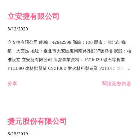
令非禁止或限制之業務 F102030 菸酒批發業 F203020 菸酒零售
立安捷有限公司
業 F401171 酒類輸入業
3/12/2020
立安捷有限公司 統編：42642596 郵編：106 縣市：台北市 鄉
鎮：大安區 地址：臺北市大安區復興南路2段237號13樓 狀態：核
准設立 立安捷有限公司 所營事業資料： F215020 礦石零售業
F111090 建材批發業 C901060 耐火材料製造業 F211010 建材零
售業 C901070 石材製品製造業 F115020 礦石批發業 C901030
分享
閱讀完整內容
水泥製造業 C901050 水泥及混凝土製品製造業 C901040 預拌混
凝土製造業 E599010 配管工程業 E603110 冷作工程業 E603120
噴砂工程業 E801010 室內裝潢業 E901010 油漆工程業 E903010
防蝕、防銹工程業 EZ99990 其他工程業 F102170 食品什貨批發
捷元股份有限公司
業 F106020 日常用品批發業 F108031 醫療器材批發業 F108040
化粧品批發業 F203010 食品什貨、飲料零售業 F206020 日常用
8/15/2019
品零售業 F208031 醫療器材零售業 F208040 化粧品零售業