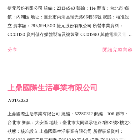
F399040 無店面零售業 F399990 其他綜合零售業 F401010 國
捷元股份有限公司 統編：23134543 郵編：114 縣市：台北市 鄉
際貿易業 ZZ99999 除許可業務外，得經營法令非禁止或限制之
鎮：內湖區 地址：臺北市內湖區瑞光路66巷36號 狀態：核准設
業務
立 資本額：795,694,500 捷元股份有限公司 所營事業資料：
CC01120 資料儲存媒體製造及複製業 CC01990 其他電機及電子
機械器材製造業 CB01020 事務機器製造業 E601020 電器安裝業
分享
閱讀完整內容
CC01050 資料儲存及處理設備製造業 CC01060 有線通信機械器
材製造業 E605010 電腦設備安裝業 CC01070 無線通信機械器材
製造業 F113020 電器批發業 E701010 電信工程業 CC01080 電
子零組件製造業 CC01110 電腦及其週邊設備製造業 F113050 電
上鼎國際生活事業有限公司
腦及事務性機器設備批發業 F113070 電信器材批發業 F118010
資訊軟體批發業 F119010 電子材料批發業 F213010 電器零售業
7/01/2020
F213030 電腦及事務性機器設備零售業 F213060 電信器材零售
業 F218010 資訊軟體零售業 F219010 電子材料零售業 F399990
上鼎國際生活事業有限公司 統編：52280312 郵編：106 縣市：
其他綜合零售業 F399040 無店面零售業 F401010 國際貿易業
台北市 鄉鎮：大安區 地址：臺北市大同區承德路2段81號8樓之2
F601010 智慧財產權業 G801010 倉儲業 I102010 投資顧問業
狀態：核准設立 上鼎國際生活事業有限公司 所營事業資料：
I103060 管理顧問業 I199990 其他顧問服務業 I105010 藝術品