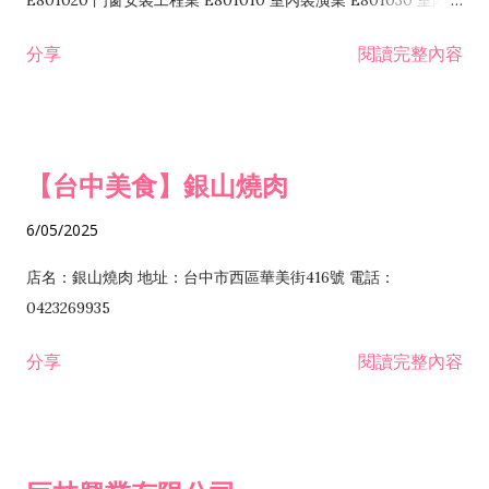
E801020 門窗安裝工程業 E801010 室內裝潢業 E801030 室內輕
諮詢顧問業 I301010 資訊軟體服務業 I301020 資料處理服務業
鋼架工程業 E801040 玻璃安裝工程業 E801070 廚具、衛浴設備
分享
閱讀完整內容
I301030 電子資訊供應服務業 I401010 一般廣告服務業 I501010
安裝工程業 F206020 日常用品零售業 F206040 水器材料零售業
產品設計業 IE01010 電信業務門號代辦業 IZ06010 理貨包裝業
F206060 祭祀用品零售業 F207030 清潔用品零售業 F211010 建
IZ09010 管理系統驗證業 IZ12010 人力派遣業 IZ13010 網路認
材零售業 F213010 電器零售業 F213030 電腦及事務性機器設備
證服務業 IZ15010 市場研究及民意調查業 IZ99990 其他工商服
零售業 F217010 消防安全設備零售業 F218010 資訊軟體零售業
【台中美食】銀山燒肉
務業 J399010 軟體出版業 J601010 藝文服務業 J602010 演藝活
H701010 住宅及大樓開發租售業 H701020 工業廠房開發租售業
動業 J701040 休閒活動場館業 J802010 運動訓練業 JA02010 電
H701050 投資興建公共建設業 H701060 新市鎮、新社區開發業
6/05/2025
器及電子產品修理業 JB01010 會議及展覽服務業 JD01010 工商
H701070 區段徵收及市地重劃代辦業 H701090 都市更新整建維
徵信服務業 JE01010 租賃業 E801010 室內裝潢業 E603010 電
護業 H702010 建築經理業 H703090 不動產買賣業 H703100 不
店名：銀山燒肉 地址：台中市西區華美街416號 電話：
纜安裝工程業 EZ05010 儀器、儀表安裝工程業 F102030 菸酒批
動產租賃業 I103060 管理顧問業 I199990 其他顧問服務業
0423269935
發業 F10...
I301010 資訊軟體服務業 I301020 資料處理服務業 I301030 電子
分享
閱讀完整內容
資訊供應服務業 IF01010 消防安全設備檢修業 JZ99050 仲介服
務業 JZ99990 未分類其他服務業 F201070 花卉零售業 F203010
食品什貨、飲料零售業 F204110 布疋、衣著、鞋、帽、傘、服飾
品零售業 F207200 化學原料零售業 F209060 文教、樂器、育樂