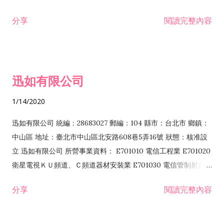
分享
閱讀完整內容
迅如有限公司
1/14/2020
迅如有限公司 統編：28683027 郵編：104 縣市：台北市 鄉鎮：
中山區 地址：臺北市中山區北安路608巷5弄16號 狀態：核准設
立 迅如有限公司 所營事業資料： E701010 電信工程業 E701020
衛星電視ＫＵ頻道、Ｃ頻道器材安裝業 E701030 電信管制射頻器
材裝設工程業 E801010 室內裝潢業 EZ05010 儀器、儀表安裝工
分享
閱讀完整內容
程業 I102010 投資顧問業 I301010 資訊軟體服務業 I301030 電
子資訊供應服務業 F113070 電信器材批發業 F118010 資訊軟體
批發業 F401010 國際貿易業 ZZ99999 除許可業務外，得經營法