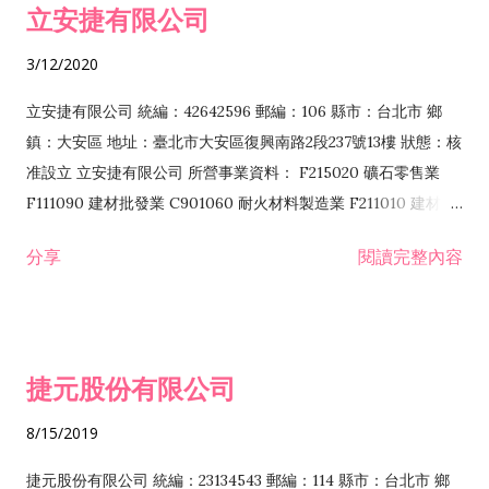
立安捷有限公司
業 F401171 酒類輸入業
3/12/2020
立安捷有限公司 統編：42642596 郵編：106 縣市：台北市 鄉
鎮：大安區 地址：臺北市大安區復興南路2段237號13樓 狀態：核
准設立 立安捷有限公司 所營事業資料： F215020 礦石零售業
F111090 建材批發業 C901060 耐火材料製造業 F211010 建材零
售業 C901070 石材製品製造業 F115020 礦石批發業 C901030
分享
閱讀完整內容
水泥製造業 C901050 水泥及混凝土製品製造業 C901040 預拌混
凝土製造業 E599010 配管工程業 E603110 冷作工程業 E603120
噴砂工程業 E801010 室內裝潢業 E901010 油漆工程業 E903010
防蝕、防銹工程業 EZ99990 其他工程業 F102170 食品什貨批發
捷元股份有限公司
業 F106020 日常用品批發業 F108031 醫療器材批發業 F108040
化粧品批發業 F203010 食品什貨、飲料零售業 F206020 日常用
8/15/2019
品零售業 F208031 醫療器材零售業 F208040 化粧品零售業
F399040 無店面零售業 F399990 其他綜合零售業 F401010 國
捷元股份有限公司 統編：23134543 郵編：114 縣市：台北市 鄉