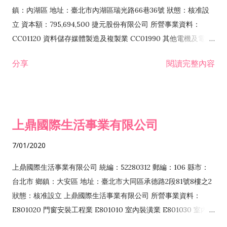
際貿易業 ZZ99999 除許可業務外，得經營法令非禁止或限制之
鎮：內湖區 地址：臺北市內湖區瑞光路66巷36號 狀態：核准設
業務
立 資本額：795,694,500 捷元股份有限公司 所營事業資料：
CC01120 資料儲存媒體製造及複製業 CC01990 其他電機及電子
機械器材製造業 CB01020 事務機器製造業 E601020 電器安裝業
分享
閱讀完整內容
CC01050 資料儲存及處理設備製造業 CC01060 有線通信機械器
材製造業 E605010 電腦設備安裝業 CC01070 無線通信機械器材
製造業 F113020 電器批發業 E701010 電信工程業 CC01080 電
子零組件製造業 CC01110 電腦及其週邊設備製造業 F113050 電
上鼎國際生活事業有限公司
腦及事務性機器設備批發業 F113070 電信器材批發業 F118010
資訊軟體批發業 F119010 電子材料批發業 F213010 電器零售業
7/01/2020
F213030 電腦及事務性機器設備零售業 F213060 電信器材零售
業 F218010 資訊軟體零售業 F219010 電子材料零售業 F399990
上鼎國際生活事業有限公司 統編：52280312 郵編：106 縣市：
其他綜合零售業 F399040 無店面零售業 F401010 國際貿易業
台北市 鄉鎮：大安區 地址：臺北市大同區承德路2段81號8樓之2
F601010 智慧財產權業 G801010 倉儲業 I102010 投資顧問業
狀態：核准設立 上鼎國際生活事業有限公司 所營事業資料：
I103060 管理顧問業 I199990 其他顧問服務業 I105010 藝術品
E801020 門窗安裝工程業 E801010 室內裝潢業 E801030 室內輕
諮詢顧問業 I301010 資訊軟體服務業 I301020 資料處理服務業
鋼架工程業 E801040 玻璃安裝工程業 E801070 廚具、衛浴設備