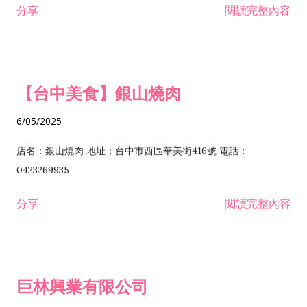
分享
閱讀完整內容
I301030 電子資訊供應服務業 I401010 一般廣告服務業 I501010
安裝工程業 F206020 日常用品零售業 F206040 水器材料零售業
產品設計業 IE01010 電信業務門號代辦業 IZ06010 理貨包裝業
F206060 祭祀用品零售業 F207030 清潔用品零售業 F211010 建
IZ09010 管理系統驗證業 IZ12010 人力派遣業 IZ13010 網路認
材零售業 F213010 電器零售業 F213030 電腦及事務性機器設備
證服務業 IZ15010 市場研究及民意調查業 IZ99990 其他工商服
零售業 F217010 消防安全設備零售業 F218010 資訊軟體零售業
【台中美食】銀山燒肉
務業 J399010 軟體出版業 J601010 藝文服務業 J602010 演藝活
H701010 住宅及大樓開發租售業 H701020 工業廠房開發租售業
動業 J701040 休閒活動場館業 J802010 運動訓練業 JA02010 電
H701050 投資興建公共建設業 H701060 新市鎮、新社區開發業
6/05/2025
器及電子產品修理業 JB01010 會議及展覽服務業 JD01010 工商
H701070 區段徵收及市地重劃代辦業 H701090 都市更新整建維
徵信服務業 JE01010 租賃業 E801010 室內裝潢業 E603010 電
護業 H702010 建築經理業 H703090 不動產買賣業 H703100 不
店名：銀山燒肉 地址：台中市西區華美街416號 電話：
纜安裝工程業 EZ05010 儀器、儀表安裝工程業 F102030 菸酒批
動產租賃業 I103060 管理顧問業 I199990 其他顧問服務業
0423269935
發業 F10...
I301010 資訊軟體服務業 I301020 資料處理服務業 I301030 電子
分享
閱讀完整內容
資訊供應服務業 IF01010 消防安全設備檢修業 JZ99050 仲介服
務業 JZ99990 未分類其他服務業 F201070 花卉零售業 F203010
食品什貨、飲料零售業 F204110 布疋、衣著、鞋、帽、傘、服飾
品零售業 F207200 化學原料零售業 F209060 文教、樂器、育樂
巨林興業有限公司
用品零售業 F215010 首飾及貴金屬零售業 F399040 無店面零售
業 F399990 其他綜合零售業 I301040 第三方支付服務業