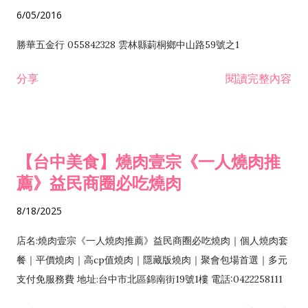
6/05/2016
勝華五金行 055842328 雲林縣莿桐鄉中山路59號之1
分享
閱讀完整內容
【台中美食】燒肉壹宗《一人燒肉推
薦》益民商圈必吃燒肉
8/18/2025
店名:燒肉壹宗《一人燒肉推薦》益民商圈必吃燒肉｜個人燒肉套
餐｜平價燒肉｜高cp值燒肉｜隱藏版燒肉｜聚會包場首選｜多元
支付免服務費 地址:台中市北區錦南街19號1樓 電話:0422258111