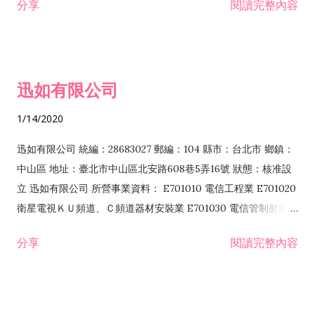
分享
閱讀完整內容
迅如有限公司
1/14/2020
迅如有限公司 統編：28683027 郵編：104 縣市：台北市 鄉鎮：
中山區 地址：臺北市中山區北安路608巷5弄16號 狀態：核准設
立 迅如有限公司 所營事業資料： E701010 電信工程業 E701020
衛星電視ＫＵ頻道、Ｃ頻道器材安裝業 E701030 電信管制射頻器
材裝設工程業 E801010 室內裝潢業 EZ05010 儀器、儀表安裝工
分享
閱讀完整內容
程業 I102010 投資顧問業 I301010 資訊軟體服務業 I301030 電
子資訊供應服務業 F113070 電信器材批發業 F118010 資訊軟體
批發業 F401010 國際貿易業 ZZ99999 除許可業務外，得經營法
令非禁止或限制之業務 F102030 菸酒批發業 F203020 菸酒零售