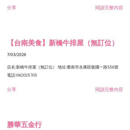
租售業 H701040 特定專業區開發業 H701060 新市鎮、新社區開
分享
閱讀完整內容
發業 H703090 不動產買賣業 H703100 不動產租賃業 I503010
景觀、室內設計業 ZZ99999 除許可業務外，得經營法令非禁止
或限制之業務
【台南美食】新橋牛排屋（無訂位）
7/03/2026
店名:新橋牛排屋（無訂位） 地址:臺南市永康區復國一路556號
電話:062025705
分享
閱讀完整內容
勝華五金行