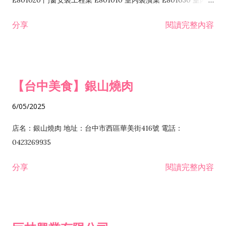
E801020 門窗安裝工程業 E801010 室內裝潢業 E801030 室內輕
諮詢顧問業 I301010 資訊軟體服務業 I301020 資料處理服務業
鋼架工程業 E801040 玻璃安裝工程業 E801070 廚具、衛浴設備
分享
閱讀完整內容
I301030 電子資訊供應服務業 I401010 一般廣告服務業 I501010
安裝工程業 F206020 日常用品零售業 F206040 水器材料零售業
產品設計業 IE01010 電信業務門號代辦業 IZ06010 理貨包裝業
F206060 祭祀用品零售業 F207030 清潔用品零售業 F211010 建
IZ09010 管理系統驗證業 IZ12010 人力派遣業 IZ13010 網路認
材零售業 F213010 電器零售業 F213030 電腦及事務性機器設備
證服務業 IZ15010 市場研究及民意調查業 IZ99990 其他工商服
零售業 F217010 消防安全設備零售業 F218010 資訊軟體零售業
【台中美食】銀山燒肉
務業 J399010 軟體出版業 J601010 藝文服務業 J602010 演藝活
H701010 住宅及大樓開發租售業 H701020 工業廠房開發租售業
動業 J701040 休閒活動場館業 J802010 運動訓練業 JA02010 電
H701050 投資興建公共建設業 H701060 新市鎮、新社區開發業
6/05/2025
器及電子產品修理業 JB01010 會議及展覽服務業 JD01010 工商
H701070 區段徵收及市地重劃代辦業 H701090 都市更新整建維
徵信服務業 JE01010 租賃業 E801010 室內裝潢業 E603010 電
護業 H702010 建築經理業 H703090 不動產買賣業 H703100 不
店名：銀山燒肉 地址：台中市西區華美街416號 電話：
纜安裝工程業 EZ05010 儀器、儀表安裝工程業 F102030 菸酒批
動產租賃業 I103060 管理顧問業 I199990 其他顧問服務業
0423269935
發業 F10...
I301010 資訊軟體服務業 I301020 資料處理服務業 I301030 電子
分享
閱讀完整內容
資訊供應服務業 IF01010 消防安全設備檢修業 JZ99050 仲介服
務業 JZ99990 未分類其他服務業 F201070 花卉零售業 F203010
食品什貨、飲料零售業 F204110 布疋、衣著、鞋、帽、傘、服飾
品零售業 F207200 化學原料零售業 F209060 文教、樂器、育樂