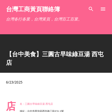
跳到主要內容
台灣工商黃頁聯絡簿
台灣各行各業，台灣黃頁，台灣百工百業。
【台中美食】三圓古早味綠豆湯 西屯
店
6/23/2025
店
名：三圓古早味綠豆湯 西屯店
地址：台中市西屯區西屯路三段179-3號