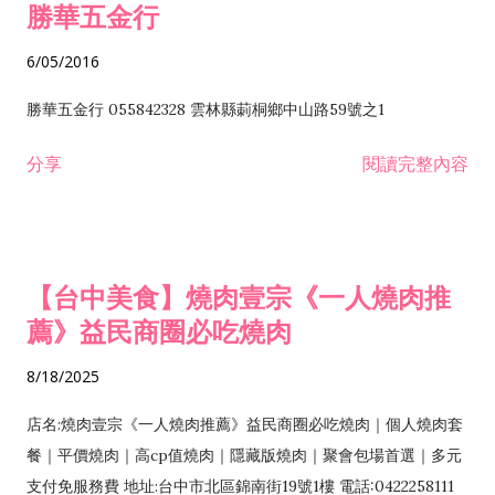
勝華五金行
6/05/2016
勝華五金行 055842328 雲林縣莿桐鄉中山路59號之1
分享
閱讀完整內容
【台中美食】燒肉壹宗《一人燒肉推
薦》益民商圈必吃燒肉
8/18/2025
店名:燒肉壹宗《一人燒肉推薦》益民商圈必吃燒肉｜個人燒肉套
餐｜平價燒肉｜高cp值燒肉｜隱藏版燒肉｜聚會包場首選｜多元
支付免服務費 地址:台中市北區錦南街19號1樓 電話:0422258111