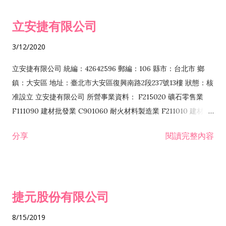
令非禁止或限制之業務 F102030 菸酒批發業 F203020 菸酒零售
立安捷有限公司
業 F401171 酒類輸入業
3/12/2020
立安捷有限公司 統編：42642596 郵編：106 縣市：台北市 鄉
鎮：大安區 地址：臺北市大安區復興南路2段237號13樓 狀態：核
准設立 立安捷有限公司 所營事業資料： F215020 礦石零售業
F111090 建材批發業 C901060 耐火材料製造業 F211010 建材零
售業 C901070 石材製品製造業 F115020 礦石批發業 C901030
分享
閱讀完整內容
水泥製造業 C901050 水泥及混凝土製品製造業 C901040 預拌混
凝土製造業 E599010 配管工程業 E603110 冷作工程業 E603120
噴砂工程業 E801010 室內裝潢業 E901010 油漆工程業 E903010
防蝕、防銹工程業 EZ99990 其他工程業 F102170 食品什貨批發
捷元股份有限公司
業 F106020 日常用品批發業 F108031 醫療器材批發業 F108040
化粧品批發業 F203010 食品什貨、飲料零售業 F206020 日常用
8/15/2019
品零售業 F208031 醫療器材零售業 F208040 化粧品零售業