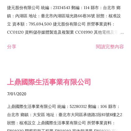
F399040 無店面零售業 F399990 其他綜合零售業 F401010 國
捷元股份有限公司 統編：23134543 郵編：114 縣市：台北市 鄉
際貿易業 ZZ99999 除許可業務外，得經營法令非禁止或限制之
鎮：內湖區 地址：臺北市內湖區瑞光路66巷36號 狀態：核准設
業務
立 資本額：795,694,500 捷元股份有限公司 所營事業資料：
CC01120 資料儲存媒體製造及複製業 CC01990 其他電機及電子
機械器材製造業 CB01020 事務機器製造業 E601020 電器安裝業
分享
閱讀完整內容
CC01050 資料儲存及處理設備製造業 CC01060 有線通信機械器
材製造業 E605010 電腦設備安裝業 CC01070 無線通信機械器材
製造業 F113020 電器批發業 E701010 電信工程業 CC01080 電
子零組件製造業 CC01110 電腦及其週邊設備製造業 F113050 電
上鼎國際生活事業有限公司
腦及事務性機器設備批發業 F113070 電信器材批發業 F118010
資訊軟體批發業 F119010 電子材料批發業 F213010 電器零售業
7/01/2020
F213030 電腦及事務性機器設備零售業 F213060 電信器材零售
業 F218010 資訊軟體零售業 F219010 電子材料零售業 F399990
上鼎國際生活事業有限公司 統編：52280312 郵編：106 縣市：
其他綜合零售業 F399040 無店面零售業 F401010 國際貿易業
台北市 鄉鎮：大安區 地址：臺北市大同區承德路2段81號8樓之2
F601010 智慧財產權業 G801010 倉儲業 I102010 投資顧問業
狀態：核准設立 上鼎國際生活事業有限公司 所營事業資料：
I103060 管理顧問業 I199990 其他顧問服務業 I105010 藝術品