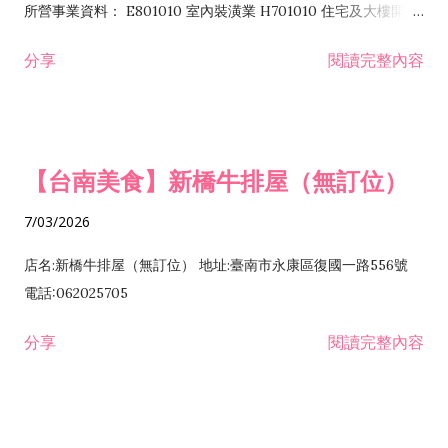
所營事業資料： E801010 室內裝潢業 H701010 住宅及大樓開發
租售業 H701040 特定專業區開發業 H701060 新市鎮、新社區開
分享
閱讀完整內容
發業 H703090 不動產買賣業 H703100 不動產租賃業 I503010
景觀、室內設計業 ZZ99999 除許可業務外，得經營法令非禁止
或限制之業務
【台南美食】新橋牛排屋（無訂位）
7/03/2026
店名:新橋牛排屋（無訂位） 地址:臺南市永康區復國一路556號
電話:062025705
分享
閱讀完整內容