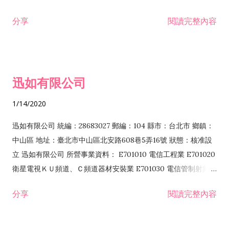
分享
閱讀完整內容
迅如有限公司
1/14/2020
迅如有限公司 統編：28683027 郵編：104 縣市：台北市 鄉鎮：
中山區 地址：臺北市中山區北安路608巷5弄16號 狀態：核准設
立 迅如有限公司 所營事業資料： E701010 電信工程業 E701020
衛星電視ＫＵ頻道、Ｃ頻道器材安裝業 E701030 電信管制射頻器
材裝設工程業 E801010 室內裝潢業 EZ05010 儀器、儀表安裝工
分享
閱讀完整內容
程業 I102010 投資顧問業 I301010 資訊軟體服務業 I301030 電
子資訊供應服務業 F113070 電信器材批發業 F118010 資訊軟體
批發業 F401010 國際貿易業 ZZ99999 除許可業務外，得經營法