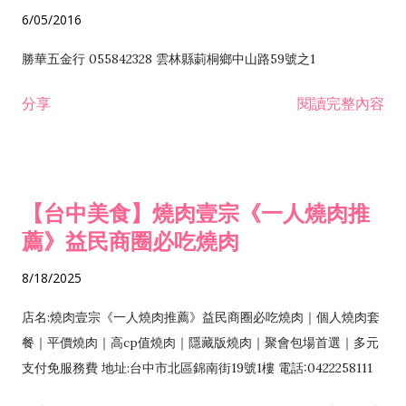
6/05/2016
勝華五金行 055842328 雲林縣莿桐鄉中山路59號之1
分享
閱讀完整內容
【台中美食】燒肉壹宗《一人燒肉推
薦》益民商圈必吃燒肉
8/18/2025
店名:燒肉壹宗《一人燒肉推薦》益民商圈必吃燒肉｜個人燒肉套
餐｜平價燒肉｜高cp值燒肉｜隱藏版燒肉｜聚會包場首選｜多元
支付免服務費 地址:台中市北區錦南街19號1樓 電話:0422258111