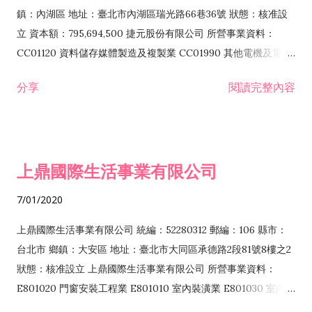
際貿易業 ZZ99999 除許可業務外，得經營法令非禁止或限制之
鎮：內湖區 地址：臺北市內湖區瑞光路66巷36號 狀態：核准設
業務
立 資本額：795,694,500 捷元股份有限公司 所營事業資料：
CC01120 資料儲存媒體製造及複製業 CC01990 其他電機及電子
機械器材製造業 CB01020 事務機器製造業 E601020 電器安裝業
分享
閱讀完整內容
CC01050 資料儲存及處理設備製造業 CC01060 有線通信機械器
材製造業 E605010 電腦設備安裝業 CC01070 無線通信機械器材
製造業 F113020 電器批發業 E701010 電信工程業 CC01080 電
子零組件製造業 CC01110 電腦及其週邊設備製造業 F113050 電
上鼎國際生活事業有限公司
腦及事務性機器設備批發業 F113070 電信器材批發業 F118010
資訊軟體批發業 F119010 電子材料批發業 F213010 電器零售業
7/01/2020
F213030 電腦及事務性機器設備零售業 F213060 電信器材零售
業 F218010 資訊軟體零售業 F219010 電子材料零售業 F399990
上鼎國際生活事業有限公司 統編：52280312 郵編：106 縣市：
其他綜合零售業 F399040 無店面零售業 F401010 國際貿易業
台北市 鄉鎮：大安區 地址：臺北市大同區承德路2段81號8樓之2
F601010 智慧財產權業 G801010 倉儲業 I102010 投資顧問業
狀態：核准設立 上鼎國際生活事業有限公司 所營事業資料：
I103060 管理顧問業 I199990 其他顧問服務業 I105010 藝術品
E801020 門窗安裝工程業 E801010 室內裝潢業 E801030 室內輕
諮詢顧問業 I301010 資訊軟體服務業 I301020 資料處理服務業
鋼架工程業 E801040 玻璃安裝工程業 E801070 廚具、衛浴設備