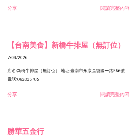
租售業 H701040 特定專業區開發業 H701060 新市鎮、新社區開
分享
閱讀完整內容
發業 H703090 不動產買賣業 H703100 不動產租賃業 I503010
景觀、室內設計業 ZZ99999 除許可業務外，得經營法令非禁止
或限制之業務
【台南美食】新橋牛排屋（無訂位）
7/03/2026
店名:新橋牛排屋（無訂位） 地址:臺南市永康區復國一路556號
電話:062025705
分享
閱讀完整內容
勝華五金行