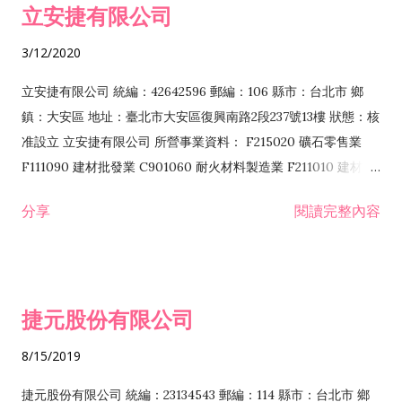
立安捷有限公司
業 F401171 酒類輸入業
3/12/2020
立安捷有限公司 統編：42642596 郵編：106 縣市：台北市 鄉
鎮：大安區 地址：臺北市大安區復興南路2段237號13樓 狀態：核
准設立 立安捷有限公司 所營事業資料： F215020 礦石零售業
F111090 建材批發業 C901060 耐火材料製造業 F211010 建材零
售業 C901070 石材製品製造業 F115020 礦石批發業 C901030
分享
閱讀完整內容
水泥製造業 C901050 水泥及混凝土製品製造業 C901040 預拌混
凝土製造業 E599010 配管工程業 E603110 冷作工程業 E603120
噴砂工程業 E801010 室內裝潢業 E901010 油漆工程業 E903010
防蝕、防銹工程業 EZ99990 其他工程業 F102170 食品什貨批發
捷元股份有限公司
業 F106020 日常用品批發業 F108031 醫療器材批發業 F108040
化粧品批發業 F203010 食品什貨、飲料零售業 F206020 日常用
8/15/2019
品零售業 F208031 醫療器材零售業 F208040 化粧品零售業
F399040 無店面零售業 F399990 其他綜合零售業 F401010 國
捷元股份有限公司 統編：23134543 郵編：114 縣市：台北市 鄉