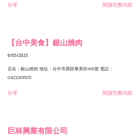
分享
閱讀完整內容
I301030 電子資訊供應服務業 I401010 一般廣告服務業 I501010
安裝工程業 F206020 日常用品零售業 F206040 水器材料零售業
產品設計業 IE01010 電信業務門號代辦業 IZ06010 理貨包裝業
F206060 祭祀用品零售業 F207030 清潔用品零售業 F211010 建
IZ09010 管理系統驗證業 IZ12010 人力派遣業 IZ13010 網路認
材零售業 F213010 電器零售業 F213030 電腦及事務性機器設備
證服務業 IZ15010 市場研究及民意調查業 IZ99990 其他工商服
零售業 F217010 消防安全設備零售業 F218010 資訊軟體零售業
【台中美食】銀山燒肉
務業 J399010 軟體出版業 J601010 藝文服務業 J602010 演藝活
H701010 住宅及大樓開發租售業 H701020 工業廠房開發租售業
動業 J701040 休閒活動場館業 J802010 運動訓練業 JA02010 電
H701050 投資興建公共建設業 H701060 新市鎮、新社區開發業
6/05/2025
器及電子產品修理業 JB01010 會議及展覽服務業 JD01010 工商
H701070 區段徵收及市地重劃代辦業 H701090 都市更新整建維
徵信服務業 JE01010 租賃業 E801010 室內裝潢業 E603010 電
護業 H702010 建築經理業 H703090 不動產買賣業 H703100 不
店名：銀山燒肉 地址：台中市西區華美街416號 電話：
纜安裝工程業 EZ05010 儀器、儀表安裝工程業 F102030 菸酒批
動產租賃業 I103060 管理顧問業 I199990 其他顧問服務業
0423269935
發業 F10...
I301010 資訊軟體服務業 I301020 資料處理服務業 I301030 電子
分享
閱讀完整內容
資訊供應服務業 IF01010 消防安全設備檢修業 JZ99050 仲介服
務業 JZ99990 未分類其他服務業 F201070 花卉零售業 F203010
食品什貨、飲料零售業 F204110 布疋、衣著、鞋、帽、傘、服飾
品零售業 F207200 化學原料零售業 F209060 文教、樂器、育樂
巨林興業有限公司
用品零售業 F215010 首飾及貴金屬零售業 F399040 無店面零售
業 F399990 其他綜合零售業 I301040 第三方支付服務業