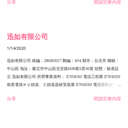
分享
閱讀完整內容
迅如有限公司
1/14/2020
迅如有限公司 統編：28683027 郵編：104 縣市：台北市 鄉鎮：
中山區 地址：臺北市中山區北安路608巷5弄16號 狀態：核准設
立 迅如有限公司 所營事業資料： E701010 電信工程業 E701020
衛星電視ＫＵ頻道、Ｃ頻道器材安裝業 E701030 電信管制射頻器
材裝設工程業 E801010 室內裝潢業 EZ05010 儀器、儀表安裝工
分享
閱讀完整內容
程業 I102010 投資顧問業 I301010 資訊軟體服務業 I301030 電
子資訊供應服務業 F113070 電信器材批發業 F118010 資訊軟體
批發業 F401010 國際貿易業 ZZ99999 除許可業務外，得經營法
令非禁止或限制之業務 F102030 菸酒批發業 F203020 菸酒零售