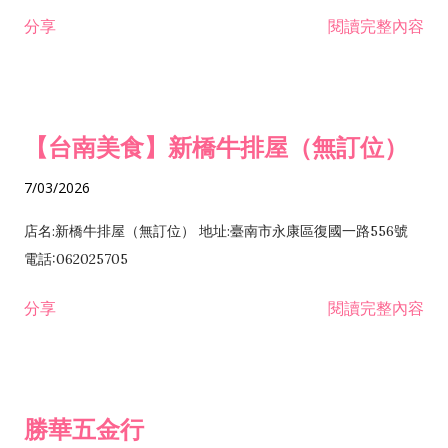
租售業 H701040 特定專業區開發業 H701060 新市鎮、新社區開
分享
閱讀完整內容
發業 H703090 不動產買賣業 H703100 不動產租賃業 I503010
景觀、室內設計業 ZZ99999 除許可業務外，得經營法令非禁止
或限制之業務
【台南美食】新橋牛排屋（無訂位）
7/03/2026
店名:新橋牛排屋（無訂位） 地址:臺南市永康區復國一路556號
電話:062025705
分享
閱讀完整內容
勝華五金行