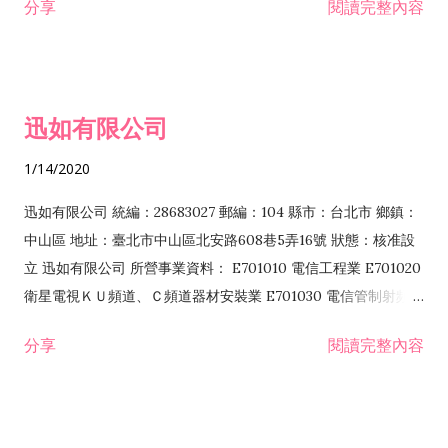
分享
閱讀完整內容
迅如有限公司
1/14/2020
迅如有限公司 統編：28683027 郵編：104 縣市：台北市 鄉鎮：
中山區 地址：臺北市中山區北安路608巷5弄16號 狀態：核准設
立 迅如有限公司 所營事業資料： E701010 電信工程業 E701020
衛星電視ＫＵ頻道、Ｃ頻道器材安裝業 E701030 電信管制射頻器
材裝設工程業 E801010 室內裝潢業 EZ05010 儀器、儀表安裝工
分享
閱讀完整內容
程業 I102010 投資顧問業 I301010 資訊軟體服務業 I301030 電
子資訊供應服務業 F113070 電信器材批發業 F118010 資訊軟體
批發業 F401010 國際貿易業 ZZ99999 除許可業務外，得經營法
令非禁止或限制之業務 F102030 菸酒批發業 F203020 菸酒零售