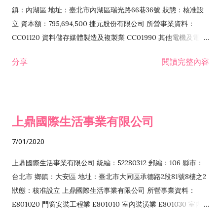
際貿易業 ZZ99999 除許可業務外，得經營法令非禁止或限制之
鎮：內湖區 地址：臺北市內湖區瑞光路66巷36號 狀態：核准設
業務
立 資本額：795,694,500 捷元股份有限公司 所營事業資料：
CC01120 資料儲存媒體製造及複製業 CC01990 其他電機及電子
機械器材製造業 CB01020 事務機器製造業 E601020 電器安裝業
分享
閱讀完整內容
CC01050 資料儲存及處理設備製造業 CC01060 有線通信機械器
材製造業 E605010 電腦設備安裝業 CC01070 無線通信機械器材
製造業 F113020 電器批發業 E701010 電信工程業 CC01080 電
子零組件製造業 CC01110 電腦及其週邊設備製造業 F113050 電
上鼎國際生活事業有限公司
腦及事務性機器設備批發業 F113070 電信器材批發業 F118010
資訊軟體批發業 F119010 電子材料批發業 F213010 電器零售業
7/01/2020
F213030 電腦及事務性機器設備零售業 F213060 電信器材零售
業 F218010 資訊軟體零售業 F219010 電子材料零售業 F399990
上鼎國際生活事業有限公司 統編：52280312 郵編：106 縣市：
其他綜合零售業 F399040 無店面零售業 F401010 國際貿易業
台北市 鄉鎮：大安區 地址：臺北市大同區承德路2段81號8樓之2
F601010 智慧財產權業 G801010 倉儲業 I102010 投資顧問業
狀態：核准設立 上鼎國際生活事業有限公司 所營事業資料：
I103060 管理顧問業 I199990 其他顧問服務業 I105010 藝術品
E801020 門窗安裝工程業 E801010 室內裝潢業 E801030 室內輕
諮詢顧問業 I301010 資訊軟體服務業 I301020 資料處理服務業
鋼架工程業 E801040 玻璃安裝工程業 E801070 廚具、衛浴設備