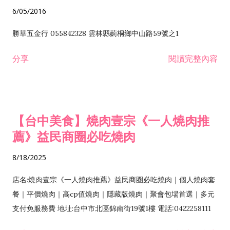
6/05/2016
勝華五金行 055842328 雲林縣莿桐鄉中山路59號之1
分享
閱讀完整內容
【台中美食】燒肉壹宗《一人燒肉推
薦》益民商圈必吃燒肉
8/18/2025
店名:燒肉壹宗《一人燒肉推薦》益民商圈必吃燒肉｜個人燒肉套
餐｜平價燒肉｜高cp值燒肉｜隱藏版燒肉｜聚會包場首選｜多元
支付免服務費 地址:台中市北區錦南街19號1樓 電話:0422258111