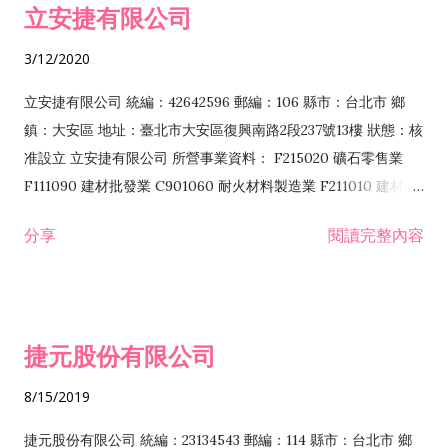
立安捷有限公司
業 F401171 酒類輸入業
3/12/2020
立安捷有限公司 統編：42642596 郵編：106 縣市：台北市 鄉
鎮：大安區 地址：臺北市大安區復興南路2段237號13樓 狀態：核
准設立 立安捷有限公司 所營事業資料： F215020 礦石零售業
F111090 建材批發業 C901060 耐火材料製造業 F211010 建材零
售業 C901070 石材製品製造業 F115020 礦石批發業 C901030
分享
閱讀完整內容
水泥製造業 C901050 水泥及混凝土製品製造業 C901040 預拌混
凝土製造業 E599010 配管工程業 E603110 冷作工程業 E603120
噴砂工程業 E801010 室內裝潢業 E901010 油漆工程業 E903010
防蝕、防銹工程業 EZ99990 其他工程業 F102170 食品什貨批發
捷元股份有限公司
業 F106020 日常用品批發業 F108031 醫療器材批發業 F108040
化粧品批發業 F203010 食品什貨、飲料零售業 F206020 日常用
8/15/2019
品零售業 F208031 醫療器材零售業 F208040 化粧品零售業
F399040 無店面零售業 F399990 其他綜合零售業 F401010 國
捷元股份有限公司 統編：23134543 郵編：114 縣市：台北市 鄉