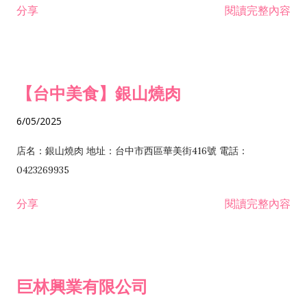
分享
閱讀完整內容
I301030 電子資訊供應服務業 I401010 一般廣告服務業 I501010
安裝工程業 F206020 日常用品零售業 F206040 水器材料零售業
產品設計業 IE01010 電信業務門號代辦業 IZ06010 理貨包裝業
F206060 祭祀用品零售業 F207030 清潔用品零售業 F211010 建
IZ09010 管理系統驗證業 IZ12010 人力派遣業 IZ13010 網路認
材零售業 F213010 電器零售業 F213030 電腦及事務性機器設備
證服務業 IZ15010 市場研究及民意調查業 IZ99990 其他工商服
零售業 F217010 消防安全設備零售業 F218010 資訊軟體零售業
【台中美食】銀山燒肉
務業 J399010 軟體出版業 J601010 藝文服務業 J602010 演藝活
H701010 住宅及大樓開發租售業 H701020 工業廠房開發租售業
動業 J701040 休閒活動場館業 J802010 運動訓練業 JA02010 電
H701050 投資興建公共建設業 H701060 新市鎮、新社區開發業
6/05/2025
器及電子產品修理業 JB01010 會議及展覽服務業 JD01010 工商
H701070 區段徵收及市地重劃代辦業 H701090 都市更新整建維
徵信服務業 JE01010 租賃業 E801010 室內裝潢業 E603010 電
護業 H702010 建築經理業 H703090 不動產買賣業 H703100 不
店名：銀山燒肉 地址：台中市西區華美街416號 電話：
纜安裝工程業 EZ05010 儀器、儀表安裝工程業 F102030 菸酒批
動產租賃業 I103060 管理顧問業 I199990 其他顧問服務業
0423269935
發業 F10...
I301010 資訊軟體服務業 I301020 資料處理服務業 I301030 電子
分享
閱讀完整內容
資訊供應服務業 IF01010 消防安全設備檢修業 JZ99050 仲介服
務業 JZ99990 未分類其他服務業 F201070 花卉零售業 F203010
食品什貨、飲料零售業 F204110 布疋、衣著、鞋、帽、傘、服飾
品零售業 F207200 化學原料零售業 F209060 文教、樂器、育樂
巨林興業有限公司
用品零售業 F215010 首飾及貴金屬零售業 F399040 無店面零售
業 F399990 其他綜合零售業 I301040 第三方支付服務業