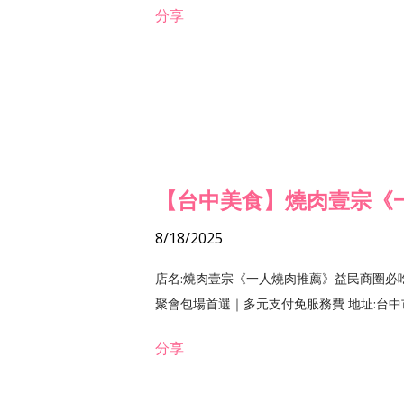
分享
【台中美食】燒肉壹宗《
8/18/2025
店名:燒肉壹宗《一人燒肉推薦》益民商圈必
聚會包場首選｜多元支付免服務費 地址:台中市北區
分享