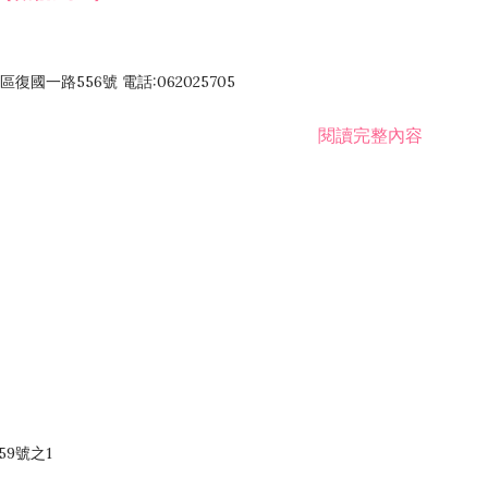
國一路556號 電話:062025705
閱讀完整內容
59號之1