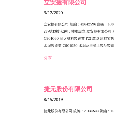
立安捷有限公司
3/12/2020
立安捷有限公司 統編：42642596 郵編：
237號13樓 狀態：核准設立 立安捷有限公司 所
C901060 耐火材料製造業 F211010 建材零售
水泥製造業 C901050 水泥及混凝土製品製造業 
冷作工程業 E603120 噴砂工程業 E801010
分享
EZ99990 其他工程業 F102170 食品什貨批
F108040 化粧品批發業 F203010 食品什
業 F208040 化粧品零售業 F399040 無店
ZZ99999 除許可業務外，得經營法令非禁
捷元股份有限公司
8/15/2019
捷元股份有限公司 統編：23134543 郵編