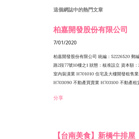
這個網誌中的熱門文章
柏嘉開發股份有限公司
7/01/2020
柏嘉開發股份有限公司 統編：52226520 
路2段77號10樓之1 狀態：核准設立 資本額：2
室內裝潢業 H701010 住宅及大樓開發租售業 
H703090 不動產買賣業 H703100 不動產
營法令非禁止或限制之業務
分享
【台南美食】新橋牛排屋