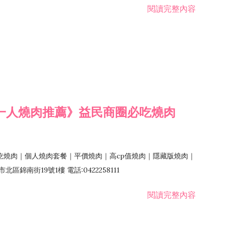
閱讀完整內容
一人燒肉推薦》益民商圈必吃燒肉
吃燒肉｜個人燒肉套餐｜平價燒肉｜高cp值燒肉｜隱藏版燒肉｜
錦南街19號1樓 電話:0422258111
閱讀完整內容