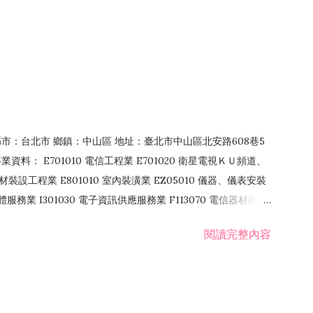
4 縣市：台北市 鄉鎮：中山區 地址：臺北市中山區北安路608巷5
資料： E701010 電信工程業 E701020 衛星電視ＫＵ頻道、
裝設工程業 E801010 室內裝潢業 EZ05010 儀器、儀表安裝
訊軟體服務業 I301030 電子資訊供應服務業 F113070 電信器材批發
 國際貿易業 ZZ99999 除許可業務外，得經營法令非禁止或限制之業
閱讀完整內容
業 F401171 酒類輸入業