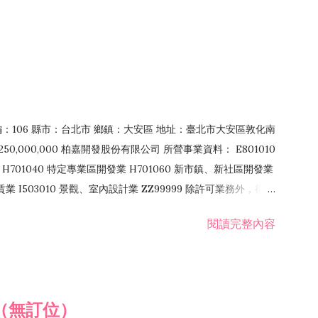
郵編：106 縣市：台北市 鄉鎮：大安區 地址：臺北市大安區敦化南
50,000,000 柏嘉開發股份有限公司 所營事業資料： E801010
H701040 特定專業區開發業 H701060 新市鎮、新社區開發業
租賃業 I503010 景觀、室內設計業 ZZ99999 除許可業務外，得經
閱讀完整內容
（無訂位）