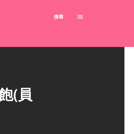
搜尋
飽(員