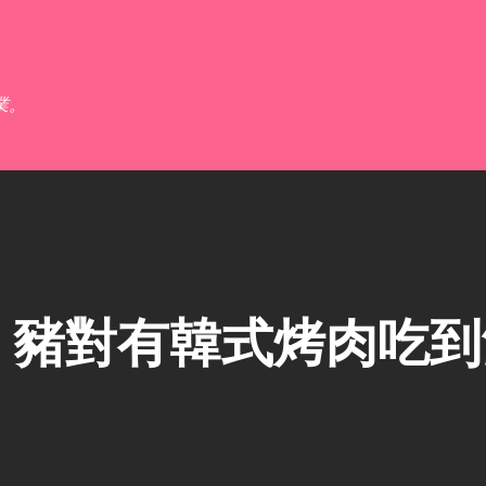
跳到主要內容
業。
】豬對有韓式烤肉吃到