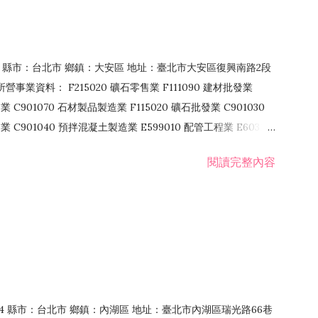
106 縣市：台北市 鄉鎮：大安區 地址：臺北市大安區復興南路2段
營事業資料： F215020 礦石零售業 F111090 建材批發業
業 C901070 石材製品製造業 F115020 礦石批發業 C901030
C901040 預拌混凝土製造業 E599010 配管工程業 E603110
 室內裝潢業 E901010 油漆工程業 E903010 防蝕、防銹工程業
閱讀完整內容
發業 F106020 日常用品批發業 F108031 醫療器材批發業
貨、飲料零售業 F206020 日常用品零售業 F208031 醫療器材零售
面零售業 F399990 其他綜合零售業 F401010 國際貿易業
止或限制之業務
：114 縣市：台北市 鄉鎮：內湖區 地址：臺北市內湖區瑞光路66巷