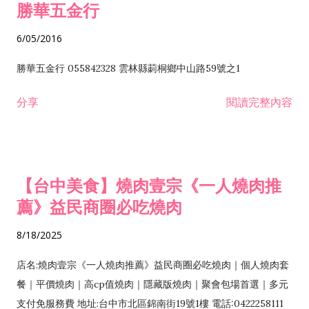
勝華五金行
6/05/2016
勝華五金行 055842328 雲林縣莿桐鄉中山路59號之1
分享
閱讀完整內容
【台中美食】燒肉壹宗《一人燒肉推
薦》益民商圈必吃燒肉
8/18/2025
店名:燒肉壹宗《一人燒肉推薦》益民商圈必吃燒肉｜個人燒肉套
餐｜平價燒肉｜高cp值燒肉｜隱藏版燒肉｜聚會包場首選｜多元
支付免服務費 地址:台中市北區錦南街19號1樓 電話:0422258111