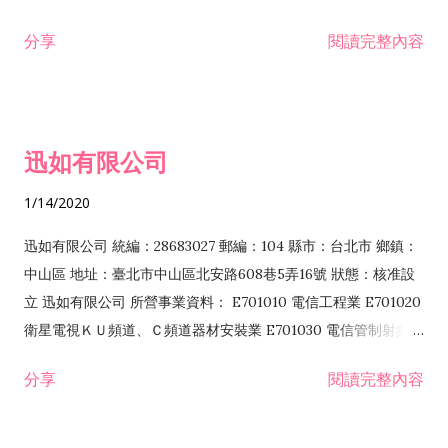
分享
閱讀完整內容
迅如有限公司
1/14/2020
迅如有限公司 統編：28683027 郵編：104 縣市：台北市 鄉鎮：
中山區 地址：臺北市中山區北安路608巷5弄16號 狀態：核准設
立 迅如有限公司 所營事業資料： E701010 電信工程業 E701020
衛星電視ＫＵ頻道、Ｃ頻道器材安裝業 E701030 電信管制射頻器
材裝設工程業 E801010 室內裝潢業 EZ05010 儀器、儀表安裝工
分享
閱讀完整內容
程業 I102010 投資顧問業 I301010 資訊軟體服務業 I301030 電
子資訊供應服務業 F113070 電信器材批發業 F118010 資訊軟體
批發業 F401010 國際貿易業 ZZ99999 除許可業務外，得經營法