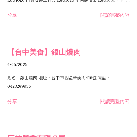
E801020 門窗安裝工程業 E801010 室內裝潢業 E801030 室內輕
諮詢顧問業 I301010 資訊軟體服務業 I301020 資料處理服務業
鋼架工程業 E801040 玻璃安裝工程業 E801070 廚具、衛浴設備
分享
閱讀完整內容
I301030 電子資訊供應服務業 I401010 一般廣告服務業 I501010
安裝工程業 F206020 日常用品零售業 F206040 水器材料零售業
產品設計業 IE01010 電信業務門號代辦業 IZ06010 理貨包裝業
F206060 祭祀用品零售業 F207030 清潔用品零售業 F211010 建
IZ09010 管理系統驗證業 IZ12010 人力派遣業 IZ13010 網路認
材零售業 F213010 電器零售業 F213030 電腦及事務性機器設備
證服務業 IZ15010 市場研究及民意調查業 IZ99990 其他工商服
零售業 F217010 消防安全設備零售業 F218010 資訊軟體零售業
【台中美食】銀山燒肉
務業 J399010 軟體出版業 J601010 藝文服務業 J602010 演藝活
H701010 住宅及大樓開發租售業 H701020 工業廠房開發租售業
動業 J701040 休閒活動場館業 J802010 運動訓練業 JA02010 電
H701050 投資興建公共建設業 H701060 新市鎮、新社區開發業
6/05/2025
器及電子產品修理業 JB01010 會議及展覽服務業 JD01010 工商
H701070 區段徵收及市地重劃代辦業 H701090 都市更新整建維
徵信服務業 JE01010 租賃業 E801010 室內裝潢業 E603010 電
護業 H702010 建築經理業 H703090 不動產買賣業 H703100 不
店名：銀山燒肉 地址：台中市西區華美街416號 電話：
纜安裝工程業 EZ05010 儀器、儀表安裝工程業 F102030 菸酒批
動產租賃業 I103060 管理顧問業 I199990 其他顧問服務業
0423269935
發業 F10...
I301010 資訊軟體服務業 I301020 資料處理服務業 I301030 電子
分享
閱讀完整內容
資訊供應服務業 IF01010 消防安全設備檢修業 JZ99050 仲介服
務業 JZ99990 未分類其他服務業 F201070 花卉零售業 F203010
食品什貨、飲料零售業 F204110 布疋、衣著、鞋、帽、傘、服飾
品零售業 F207200 化學原料零售業 F209060 文教、樂器、育樂