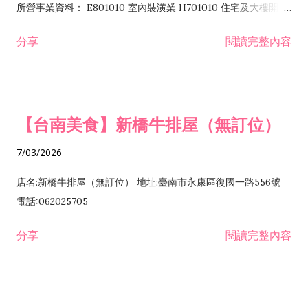
所營事業資料： E801010 室內裝潢業 H701010 住宅及大樓開發
租售業 H701040 特定專業區開發業 H701060 新市鎮、新社區開
分享
閱讀完整內容
發業 H703090 不動產買賣業 H703100 不動產租賃業 I503010
景觀、室內設計業 ZZ99999 除許可業務外，得經營法令非禁止
或限制之業務
【台南美食】新橋牛排屋（無訂位）
7/03/2026
店名:新橋牛排屋（無訂位） 地址:臺南市永康區復國一路556號
電話:062025705
分享
閱讀完整內容