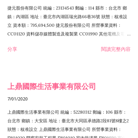
F399040 無店面零售業 F399990 其他綜合零售業 F401010 國
捷元股份有限公司 統編：23134543 郵編：114 縣市：台北市 鄉
際貿易業 ZZ99999 除許可業務外，得經營法令非禁止或限制之
鎮：內湖區 地址：臺北市內湖區瑞光路66巷36號 狀態：核准設
業務
立 資本額：795,694,500 捷元股份有限公司 所營事業資料：
CC01120 資料儲存媒體製造及複製業 CC01990 其他電機及電子
機械器材製造業 CB01020 事務機器製造業 E601020 電器安裝業
分享
閱讀完整內容
CC01050 資料儲存及處理設備製造業 CC01060 有線通信機械器
材製造業 E605010 電腦設備安裝業 CC01070 無線通信機械器材
製造業 F113020 電器批發業 E701010 電信工程業 CC01080 電
子零組件製造業 CC01110 電腦及其週邊設備製造業 F113050 電
上鼎國際生活事業有限公司
腦及事務性機器設備批發業 F113070 電信器材批發業 F118010
資訊軟體批發業 F119010 電子材料批發業 F213010 電器零售業
7/01/2020
F213030 電腦及事務性機器設備零售業 F213060 電信器材零售
業 F218010 資訊軟體零售業 F219010 電子材料零售業 F399990
上鼎國際生活事業有限公司 統編：52280312 郵編：106 縣市：
其他綜合零售業 F399040 無店面零售業 F401010 國際貿易業
台北市 鄉鎮：大安區 地址：臺北市大同區承德路2段81號8樓之2
F601010 智慧財產權業 G801010 倉儲業 I102010 投資顧問業
狀態：核准設立 上鼎國際生活事業有限公司 所營事業資料：
I103060 管理顧問業 I199990 其他顧問服務業 I105010 藝術品