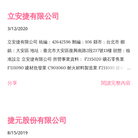
令非禁止或限制之業務 F102030 菸酒批發業 F203020 菸酒零售
立安捷有限公司
業 F401171 酒類輸入業
3/12/2020
立安捷有限公司 統編：42642596 郵編：106 縣市：台北市 鄉
鎮：大安區 地址：臺北市大安區復興南路2段237號13樓 狀態：核
准設立 立安捷有限公司 所營事業資料： F215020 礦石零售業
F111090 建材批發業 C901060 耐火材料製造業 F211010 建材零
售業 C901070 石材製品製造業 F115020 礦石批發業 C901030
分享
閱讀完整內容
水泥製造業 C901050 水泥及混凝土製品製造業 C901040 預拌混
凝土製造業 E599010 配管工程業 E603110 冷作工程業 E603120
噴砂工程業 E801010 室內裝潢業 E901010 油漆工程業 E903010
防蝕、防銹工程業 EZ99990 其他工程業 F102170 食品什貨批發
捷元股份有限公司
業 F106020 日常用品批發業 F108031 醫療器材批發業 F108040
化粧品批發業 F203010 食品什貨、飲料零售業 F206020 日常用
8/15/2019
品零售業 F208031 醫療器材零售業 F208040 化粧品零售業