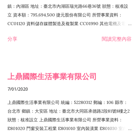
際貿易業 ZZ99999 除許可業務外，得經營法令非禁止或限制之
鎮：內湖區 地址：臺北市內湖區瑞光路66巷36號 狀態：核准設
業務
立 資本額：795,694,500 捷元股份有限公司 所營事業資料：
CC01120 資料儲存媒體製造及複製業 CC01990 其他電機及電子
機械器材製造業 CB01020 事務機器製造業 E601020 電器安裝業
分享
閱讀完整內容
CC01050 資料儲存及處理設備製造業 CC01060 有線通信機械器
材製造業 E605010 電腦設備安裝業 CC01070 無線通信機械器材
製造業 F113020 電器批發業 E701010 電信工程業 CC01080 電
子零組件製造業 CC01110 電腦及其週邊設備製造業 F113050 電
上鼎國際生活事業有限公司
腦及事務性機器設備批發業 F113070 電信器材批發業 F118010
資訊軟體批發業 F119010 電子材料批發業 F213010 電器零售業
7/01/2020
F213030 電腦及事務性機器設備零售業 F213060 電信器材零售
業 F218010 資訊軟體零售業 F219010 電子材料零售業 F399990
上鼎國際生活事業有限公司 統編：52280312 郵編：106 縣市：
其他綜合零售業 F399040 無店面零售業 F401010 國際貿易業
台北市 鄉鎮：大安區 地址：臺北市大同區承德路2段81號8樓之2
F601010 智慧財產權業 G801010 倉儲業 I102010 投資顧問業
狀態：核准設立 上鼎國際生活事業有限公司 所營事業資料：
I103060 管理顧問業 I199990 其他顧問服務業 I105010 藝術品
E801020 門窗安裝工程業 E801010 室內裝潢業 E801030 室內輕
諮詢顧問業 I301010 資訊軟體服務業 I301020 資料處理服務業
鋼架工程業 E801040 玻璃安裝工程業 E801070 廚具、衛浴設備