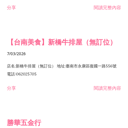
租售業 H701040 特定專業區開發業 H701060 新市鎮、新社區開
分享
閱讀完整內容
發業 H703090 不動產買賣業 H703100 不動產租賃業 I503010
景觀、室內設計業 ZZ99999 除許可業務外，得經營法令非禁止
或限制之業務
【台南美食】新橋牛排屋（無訂位）
7/03/2026
店名:新橋牛排屋（無訂位） 地址:臺南市永康區復國一路556號
電話:062025705
分享
閱讀完整內容
勝華五金行