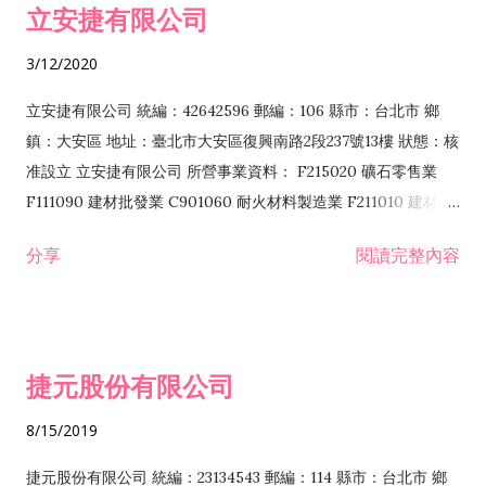
立安捷有限公司
業 F401171 酒類輸入業
3/12/2020
立安捷有限公司 統編：42642596 郵編：106 縣市：台北市 鄉
鎮：大安區 地址：臺北市大安區復興南路2段237號13樓 狀態：核
准設立 立安捷有限公司 所營事業資料： F215020 礦石零售業
F111090 建材批發業 C901060 耐火材料製造業 F211010 建材零
售業 C901070 石材製品製造業 F115020 礦石批發業 C901030
分享
閱讀完整內容
水泥製造業 C901050 水泥及混凝土製品製造業 C901040 預拌混
凝土製造業 E599010 配管工程業 E603110 冷作工程業 E603120
噴砂工程業 E801010 室內裝潢業 E901010 油漆工程業 E903010
防蝕、防銹工程業 EZ99990 其他工程業 F102170 食品什貨批發
捷元股份有限公司
業 F106020 日常用品批發業 F108031 醫療器材批發業 F108040
化粧品批發業 F203010 食品什貨、飲料零售業 F206020 日常用
8/15/2019
品零售業 F208031 醫療器材零售業 F208040 化粧品零售業
F399040 無店面零售業 F399990 其他綜合零售業 F401010 國
捷元股份有限公司 統編：23134543 郵編：114 縣市：台北市 鄉