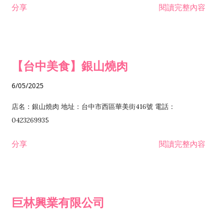
分享
閱讀完整內容
I301030 電子資訊供應服務業 I401010 一般廣告服務業 I501010
安裝工程業 F206020 日常用品零售業 F206040 水器材料零售業
產品設計業 IE01010 電信業務門號代辦業 IZ06010 理貨包裝業
F206060 祭祀用品零售業 F207030 清潔用品零售業 F211010 建
IZ09010 管理系統驗證業 IZ12010 人力派遣業 IZ13010 網路認
材零售業 F213010 電器零售業 F213030 電腦及事務性機器設備
證服務業 IZ15010 市場研究及民意調查業 IZ99990 其他工商服
零售業 F217010 消防安全設備零售業 F218010 資訊軟體零售業
【台中美食】銀山燒肉
務業 J399010 軟體出版業 J601010 藝文服務業 J602010 演藝活
H701010 住宅及大樓開發租售業 H701020 工業廠房開發租售業
動業 J701040 休閒活動場館業 J802010 運動訓練業 JA02010 電
H701050 投資興建公共建設業 H701060 新市鎮、新社區開發業
6/05/2025
器及電子產品修理業 JB01010 會議及展覽服務業 JD01010 工商
H701070 區段徵收及市地重劃代辦業 H701090 都市更新整建維
徵信服務業 JE01010 租賃業 E801010 室內裝潢業 E603010 電
護業 H702010 建築經理業 H703090 不動產買賣業 H703100 不
店名：銀山燒肉 地址：台中市西區華美街416號 電話：
纜安裝工程業 EZ05010 儀器、儀表安裝工程業 F102030 菸酒批
動產租賃業 I103060 管理顧問業 I199990 其他顧問服務業
0423269935
發業 F10...
I301010 資訊軟體服務業 I301020 資料處理服務業 I301030 電子
分享
閱讀完整內容
資訊供應服務業 IF01010 消防安全設備檢修業 JZ99050 仲介服
務業 JZ99990 未分類其他服務業 F201070 花卉零售業 F203010
食品什貨、飲料零售業 F204110 布疋、衣著、鞋、帽、傘、服飾
品零售業 F207200 化學原料零售業 F209060 文教、樂器、育樂
巨林興業有限公司
用品零售業 F215010 首飾及貴金屬零售業 F399040 無店面零售
業 F399990 其他綜合零售業 I301040 第三方支付服務業