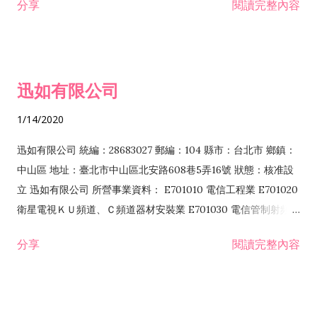
分享
閱讀完整內容
迅如有限公司
1/14/2020
迅如有限公司 統編：28683027 郵編：104 縣市：台北市 鄉鎮：
中山區 地址：臺北市中山區北安路608巷5弄16號 狀態：核准設
立 迅如有限公司 所營事業資料： E701010 電信工程業 E701020
衛星電視ＫＵ頻道、Ｃ頻道器材安裝業 E701030 電信管制射頻器
材裝設工程業 E801010 室內裝潢業 EZ05010 儀器、儀表安裝工
分享
閱讀完整內容
程業 I102010 投資顧問業 I301010 資訊軟體服務業 I301030 電
子資訊供應服務業 F113070 電信器材批發業 F118010 資訊軟體
批發業 F401010 國際貿易業 ZZ99999 除許可業務外，得經營法
令非禁止或限制之業務 F102030 菸酒批發業 F203020 菸酒零售