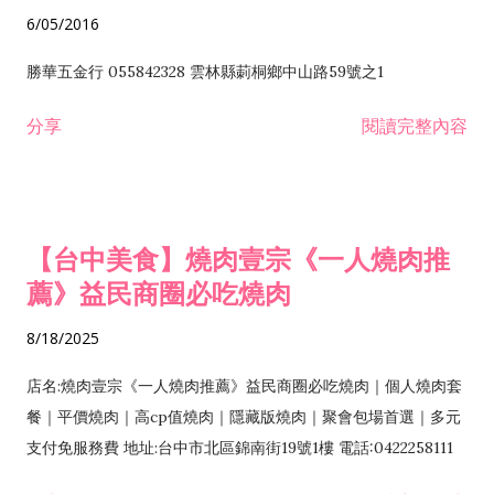
6/05/2016
勝華五金行 055842328 雲林縣莿桐鄉中山路59號之1
分享
閱讀完整內容
【台中美食】燒肉壹宗《一人燒肉推
薦》益民商圈必吃燒肉
8/18/2025
店名:燒肉壹宗《一人燒肉推薦》益民商圈必吃燒肉｜個人燒肉套
餐｜平價燒肉｜高cp值燒肉｜隱藏版燒肉｜聚會包場首選｜多元
支付免服務費 地址:台中市北區錦南街19號1樓 電話:0422258111