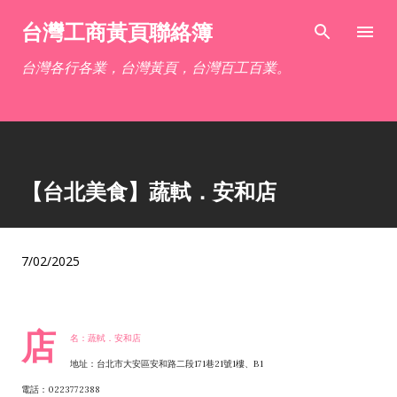
跳到主要內容
台灣工商黃頁聯絡簿
台灣各行各業，台灣黃頁，台灣百工百業。
【台北美食】蔬軾．安和店
7/02/2025
店
名：蔬軾．安和店
地址：台北市大安區安和路二段171巷21號1樓、B1
電話：0223772388