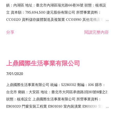
際貿易業 ZZ99999 除許可業務外，得經營法令非禁止或限制之
鎮：內湖區 地址：臺北市內湖區瑞光路66巷36號 狀態：核准設
業務
立 資本額：795,694,500 捷元股份有限公司 所營事業資料：
CC01120 資料儲存媒體製造及複製業 CC01990 其他電機及電子
機械器材製造業 CB01020 事務機器製造業 E601020 電器安裝業
分享
閱讀完整內容
CC01050 資料儲存及處理設備製造業 CC01060 有線通信機械器
材製造業 E605010 電腦設備安裝業 CC01070 無線通信機械器材
製造業 F113020 電器批發業 E701010 電信工程業 CC01080 電
子零組件製造業 CC01110 電腦及其週邊設備製造業 F113050 電
上鼎國際生活事業有限公司
腦及事務性機器設備批發業 F113070 電信器材批發業 F118010
資訊軟體批發業 F119010 電子材料批發業 F213010 電器零售業
7/01/2020
F213030 電腦及事務性機器設備零售業 F213060 電信器材零售
業 F218010 資訊軟體零售業 F219010 電子材料零售業 F399990
上鼎國際生活事業有限公司 統編：52280312 郵編：106 縣市：
其他綜合零售業 F399040 無店面零售業 F401010 國際貿易業
台北市 鄉鎮：大安區 地址：臺北市大同區承德路2段81號8樓之2
F601010 智慧財產權業 G801010 倉儲業 I102010 投資顧問業
狀態：核准設立 上鼎國際生活事業有限公司 所營事業資料：
I103060 管理顧問業 I199990 其他顧問服務業 I105010 藝術品
E801020 門窗安裝工程業 E801010 室內裝潢業 E801030 室內輕
諮詢顧問業 I301010 資訊軟體服務業 I301020 資料處理服務業
鋼架工程業 E801040 玻璃安裝工程業 E801070 廚具、衛浴設備