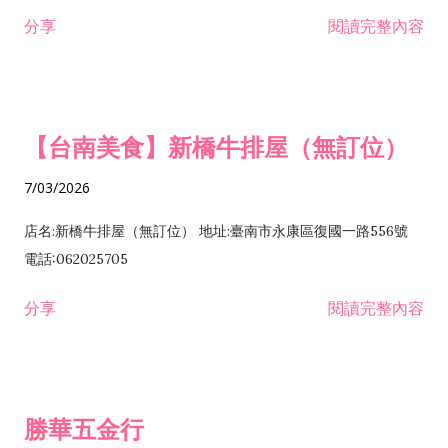
租售業 H701040 特定專業區開發業 H701060 新市鎮、新社區開
分享
閱讀完整內容
發業 H703090 不動產買賣業 H703100 不動產租賃業 I503010
景觀、室內設計業 ZZ99999 除許可業務外，得經營法令非禁止
或限制之業務
【台南美食】新橋牛排屋（無訂位）
7/03/2026
店名:新橋牛排屋（無訂位） 地址:臺南市永康區復國一路556號
電話:062025705
分享
閱讀完整內容
勝華五金行