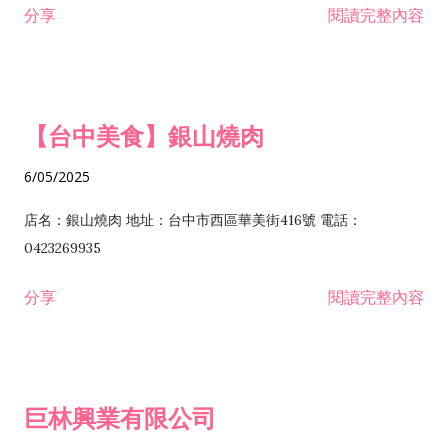
分享
閱讀完整內容
I301030 電子資訊供應服務業 I401010 一般廣告服務業 I501010
安裝工程業 F206020 日常用品零售業 F206040 水器材料零售業
產品設計業 IE01010 電信業務門號代辦業 IZ06010 理貨包裝業
F206060 祭祀用品零售業 F207030 清潔用品零售業 F211010 建
IZ09010 管理系統驗證業 IZ12010 人力派遣業 IZ13010 網路認
材零售業 F213010 電器零售業 F213030 電腦及事務性機器設備
證服務業 IZ15010 市場研究及民意調查業 IZ99990 其他工商服
零售業 F217010 消防安全設備零售業 F218010 資訊軟體零售業
【台中美食】銀山燒肉
務業 J399010 軟體出版業 J601010 藝文服務業 J602010 演藝活
H701010 住宅及大樓開發租售業 H701020 工業廠房開發租售業
動業 J701040 休閒活動場館業 J802010 運動訓練業 JA02010 電
H701050 投資興建公共建設業 H701060 新市鎮、新社區開發業
6/05/2025
器及電子產品修理業 JB01010 會議及展覽服務業 JD01010 工商
H701070 區段徵收及市地重劃代辦業 H701090 都市更新整建維
徵信服務業 JE01010 租賃業 E801010 室內裝潢業 E603010 電
護業 H702010 建築經理業 H703090 不動產買賣業 H703100 不
店名：銀山燒肉 地址：台中市西區華美街416號 電話：
纜安裝工程業 EZ05010 儀器、儀表安裝工程業 F102030 菸酒批
動產租賃業 I103060 管理顧問業 I199990 其他顧問服務業
0423269935
發業 F10...
I301010 資訊軟體服務業 I301020 資料處理服務業 I301030 電子
分享
閱讀完整內容
資訊供應服務業 IF01010 消防安全設備檢修業 JZ99050 仲介服
務業 JZ99990 未分類其他服務業 F201070 花卉零售業 F203010
食品什貨、飲料零售業 F204110 布疋、衣著、鞋、帽、傘、服飾
品零售業 F207200 化學原料零售業 F209060 文教、樂器、育樂
巨林興業有限公司
用品零售業 F215010 首飾及貴金屬零售業 F399040 無店面零售
業 F399990 其他綜合零售業 I301040 第三方支付服務業