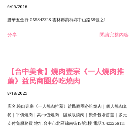
6/05/2016
勝華五金行 055842328 雲林縣莿桐鄉中山路59號之1
分享
閱讀完整內容
【台中美食】燒肉壹宗《一人燒肉推
薦》益民商圈必吃燒肉
8/18/2025
店名:燒肉壹宗《一人燒肉推薦》益民商圈必吃燒肉｜個人燒肉套
餐｜平價燒肉｜高cp值燒肉｜隱藏版燒肉｜聚會包場首選｜多元
支付免服務費 地址:台中市北區錦南街19號1樓 電話:0422258111