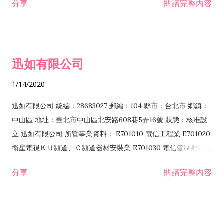
分享
閱讀完整內容
迅如有限公司
1/14/2020
迅如有限公司 統編：28683027 郵編：104 縣市：台北市 鄉鎮：
中山區 地址：臺北市中山區北安路608巷5弄16號 狀態：核准設
立 迅如有限公司 所營事業資料： E701010 電信工程業 E701020
衛星電視ＫＵ頻道、Ｃ頻道器材安裝業 E701030 電信管制射頻器
材裝設工程業 E801010 室內裝潢業 EZ05010 儀器、儀表安裝工
分享
閱讀完整內容
程業 I102010 投資顧問業 I301010 資訊軟體服務業 I301030 電
子資訊供應服務業 F113070 電信器材批發業 F118010 資訊軟體
批發業 F401010 國際貿易業 ZZ99999 除許可業務外，得經營法
令非禁止或限制之業務 F102030 菸酒批發業 F203020 菸酒零售