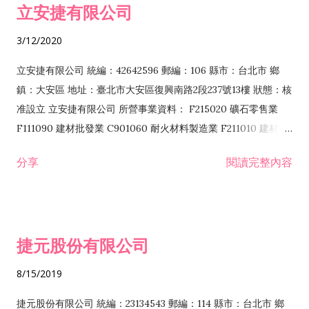
立安捷有限公司
業 F401171 酒類輸入業
3/12/2020
立安捷有限公司 統編：42642596 郵編：106 縣市：台北市 鄉
鎮：大安區 地址：臺北市大安區復興南路2段237號13樓 狀態：核
准設立 立安捷有限公司 所營事業資料： F215020 礦石零售業
F111090 建材批發業 C901060 耐火材料製造業 F211010 建材零
售業 C901070 石材製品製造業 F115020 礦石批發業 C901030
分享
閱讀完整內容
水泥製造業 C901050 水泥及混凝土製品製造業 C901040 預拌混
凝土製造業 E599010 配管工程業 E603110 冷作工程業 E603120
噴砂工程業 E801010 室內裝潢業 E901010 油漆工程業 E903010
防蝕、防銹工程業 EZ99990 其他工程業 F102170 食品什貨批發
捷元股份有限公司
業 F106020 日常用品批發業 F108031 醫療器材批發業 F108040
化粧品批發業 F203010 食品什貨、飲料零售業 F206020 日常用
8/15/2019
品零售業 F208031 醫療器材零售業 F208040 化粧品零售業
F399040 無店面零售業 F399990 其他綜合零售業 F401010 國
捷元股份有限公司 統編：23134543 郵編：114 縣市：台北市 鄉