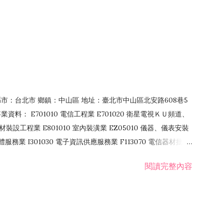
4 縣市：台北市 鄉鎮：中山區 地址：臺北市中山區北安路608巷5
資料： E701010 電信工程業 E701020 衛星電視ＫＵ頻道、
裝設工程業 E801010 室內裝潢業 EZ05010 儀器、儀表安裝
訊軟體服務業 I301030 電子資訊供應服務業 F113070 電信器材批發
 國際貿易業 ZZ99999 除許可業務外，得經營法令非禁止或限制之業
閱讀完整內容
業 F401171 酒類輸入業