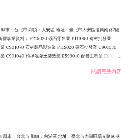
106 縣市：台北市 鄉鎮：大安區 地址：臺北市大安區復興南路2段
營事業資料： F215020 礦石零售業 F111090 建材批發業
業 C901070 石材製品製造業 F115020 礦石批發業 C901030
C901040 預拌混凝土製造業 E599010 配管工程業 E603110
 室內裝潢業 E901010 油漆工程業 E903010 防蝕、防銹工程業
閱讀完整內容
發業 F106020 日常用品批發業 F108031 醫療器材批發業
貨、飲料零售業 F206020 日常用品零售業 F208031 醫療器材零售
面零售業 F399990 其他綜合零售業 F401010 國際貿易業
止或限制之業務
：114 縣市：台北市 鄉鎮：內湖區 地址：臺北市內湖區瑞光路66巷