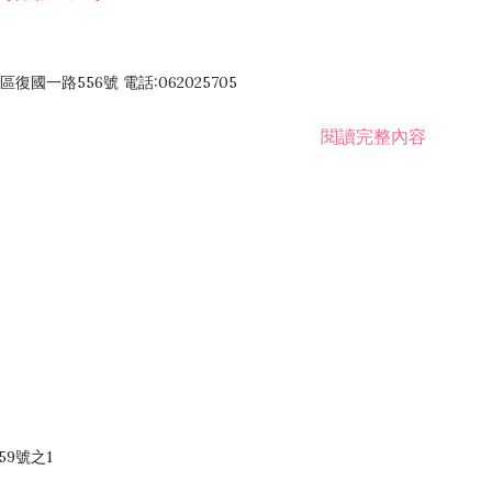
國一路556號 電話:062025705
閱讀完整內容
59號之1