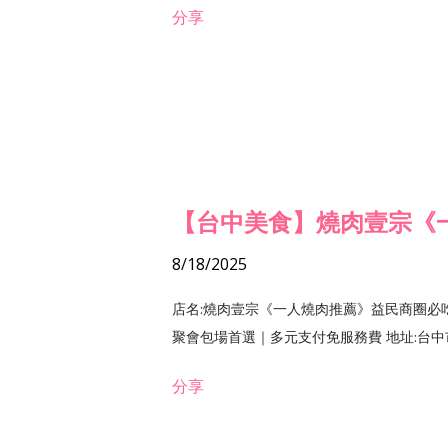
分享
【台中美食】燒肉壹宗《
8/18/2025
店名:燒肉壹宗《一人燒肉推薦》益民商圈必
聚會包場首選｜多元支付免服務費 地址:台中市北區
分享