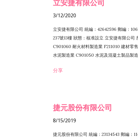
立安捷有限公司
3/12/2020
立安捷有限公司 統編：42642596 郵編：
237號13樓 狀態：核准設立 立安捷有限公司 所
C901060 耐火材料製造業 F211010 建材零售
水泥製造業 C901050 水泥及混凝土製品製造業 
冷作工程業 E603120 噴砂工程業 E801010
分享
EZ99990 其他工程業 F102170 食品什貨批
F108040 化粧品批發業 F203010 食品什
業 F208040 化粧品零售業 F399040 無店
ZZ99999 除許可業務外，得經營法令非禁
捷元股份有限公司
8/15/2019
捷元股份有限公司 統編：23134543 郵編