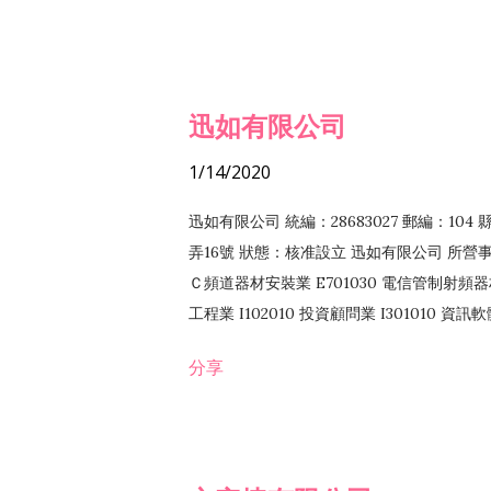
迅如有限公司
1/14/2020
迅如有限公司 統編：28683027 郵編：10
弄16號 狀態：核准設立 迅如有限公司 所營事業
Ｃ頻道器材安裝業 E701030 電信管制射頻器材
工程業 I102010 投資顧問業 I301010 資
業 F118010 資訊軟體批發業 F401010
分享
務 F102030 菸酒批發業 F203020 菸酒零售