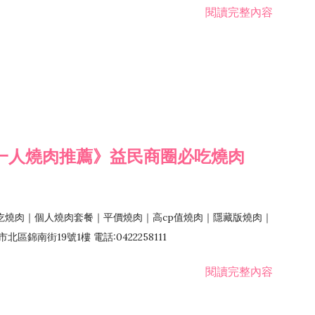
閱讀完整內容
一人燒肉推薦》益民商圈必吃燒肉
吃燒肉｜個人燒肉套餐｜平價燒肉｜高cp值燒肉｜隱藏版燒肉｜
錦南街19號1樓 電話:0422258111
閱讀完整內容