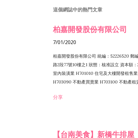
這個網誌中的熱門文章
柏嘉開發股份有限公司
7/01/2020
柏嘉開發股份有限公司 統編：52226520 
路2段77號10樓之1 狀態：核准設立 資本額：2
室內裝潢業 H701010 住宅及大樓開發租售業 
H703090 不動產買賣業 H703100 不動產
營法令非禁止或限制之業務
分享
【台南美食】新橋牛排屋