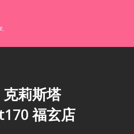
跳到主要內容
業。
】克莉斯塔
art170 福玄店