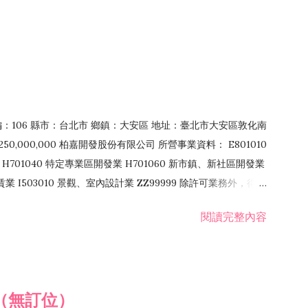
郵編：106 縣市：台北市 鄉鎮：大安區 地址：臺北市大安區敦化南
50,000,000 柏嘉開發股份有限公司 所營事業資料： E801010
H701040 特定專業區開發業 H701060 新市鎮、新社區開發業
租賃業 I503010 景觀、室內設計業 ZZ99999 除許可業務外，得經
閱讀完整內容
（無訂位）