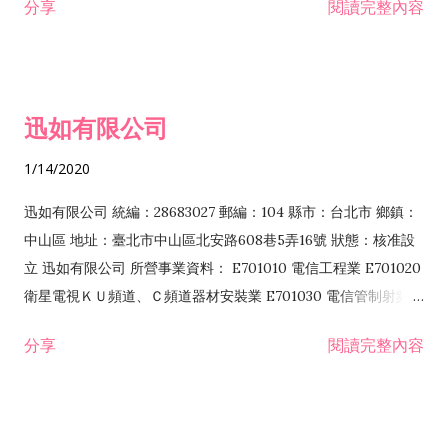
分享
閱讀完整內容
迅如有限公司
1/14/2020
迅如有限公司 統編：28683027 郵編：104 縣市：台北市 鄉鎮：
中山區 地址：臺北市中山區北安路608巷5弄16號 狀態：核准設
立 迅如有限公司 所營事業資料： E701010 電信工程業 E701020
衛星電視ＫＵ頻道、Ｃ頻道器材安裝業 E701030 電信管制射頻器
材裝設工程業 E801010 室內裝潢業 EZ05010 儀器、儀表安裝工
分享
閱讀完整內容
程業 I102010 投資顧問業 I301010 資訊軟體服務業 I301030 電
子資訊供應服務業 F113070 電信器材批發業 F118010 資訊軟體
批發業 F401010 國際貿易業 ZZ99999 除許可業務外，得經營法
令非禁止或限制之業務 F102030 菸酒批發業 F203020 菸酒零售