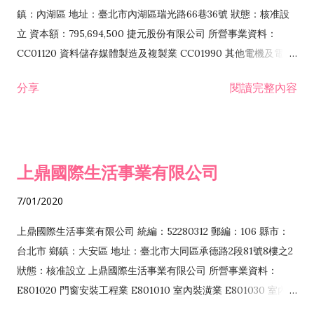
際貿易業 ZZ99999 除許可業務外，得經營法令非禁止或限制之
鎮：內湖區 地址：臺北市內湖區瑞光路66巷36號 狀態：核准設
業務
立 資本額：795,694,500 捷元股份有限公司 所營事業資料：
CC01120 資料儲存媒體製造及複製業 CC01990 其他電機及電子
機械器材製造業 CB01020 事務機器製造業 E601020 電器安裝業
分享
閱讀完整內容
CC01050 資料儲存及處理設備製造業 CC01060 有線通信機械器
材製造業 E605010 電腦設備安裝業 CC01070 無線通信機械器材
製造業 F113020 電器批發業 E701010 電信工程業 CC01080 電
子零組件製造業 CC01110 電腦及其週邊設備製造業 F113050 電
上鼎國際生活事業有限公司
腦及事務性機器設備批發業 F113070 電信器材批發業 F118010
資訊軟體批發業 F119010 電子材料批發業 F213010 電器零售業
7/01/2020
F213030 電腦及事務性機器設備零售業 F213060 電信器材零售
業 F218010 資訊軟體零售業 F219010 電子材料零售業 F399990
上鼎國際生活事業有限公司 統編：52280312 郵編：106 縣市：
其他綜合零售業 F399040 無店面零售業 F401010 國際貿易業
台北市 鄉鎮：大安區 地址：臺北市大同區承德路2段81號8樓之2
F601010 智慧財產權業 G801010 倉儲業 I102010 投資顧問業
狀態：核准設立 上鼎國際生活事業有限公司 所營事業資料：
I103060 管理顧問業 I199990 其他顧問服務業 I105010 藝術品
E801020 門窗安裝工程業 E801010 室內裝潢業 E801030 室內輕
諮詢顧問業 I301010 資訊軟體服務業 I301020 資料處理服務業
鋼架工程業 E801040 玻璃安裝工程業 E801070 廚具、衛浴設備