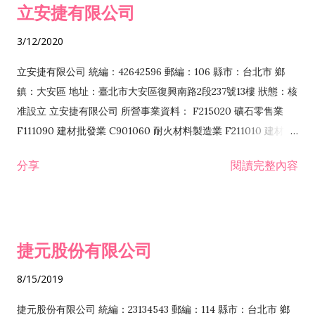
立安捷有限公司
業 F401171 酒類輸入業
3/12/2020
立安捷有限公司 統編：42642596 郵編：106 縣市：台北市 鄉
鎮：大安區 地址：臺北市大安區復興南路2段237號13樓 狀態：核
准設立 立安捷有限公司 所營事業資料： F215020 礦石零售業
F111090 建材批發業 C901060 耐火材料製造業 F211010 建材零
售業 C901070 石材製品製造業 F115020 礦石批發業 C901030
分享
閱讀完整內容
水泥製造業 C901050 水泥及混凝土製品製造業 C901040 預拌混
凝土製造業 E599010 配管工程業 E603110 冷作工程業 E603120
噴砂工程業 E801010 室內裝潢業 E901010 油漆工程業 E903010
防蝕、防銹工程業 EZ99990 其他工程業 F102170 食品什貨批發
捷元股份有限公司
業 F106020 日常用品批發業 F108031 醫療器材批發業 F108040
化粧品批發業 F203010 食品什貨、飲料零售業 F206020 日常用
8/15/2019
品零售業 F208031 醫療器材零售業 F208040 化粧品零售業
F399040 無店面零售業 F399990 其他綜合零售業 F401010 國
捷元股份有限公司 統編：23134543 郵編：114 縣市：台北市 鄉