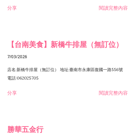
租售業 H701040 特定專業區開發業 H701060 新市鎮、新社區開
分享
閱讀完整內容
發業 H703090 不動產買賣業 H703100 不動產租賃業 I503010
景觀、室內設計業 ZZ99999 除許可業務外，得經營法令非禁止
或限制之業務
【台南美食】新橋牛排屋（無訂位）
7/03/2026
店名:新橋牛排屋（無訂位） 地址:臺南市永康區復國一路556號
電話:062025705
分享
閱讀完整內容
勝華五金行