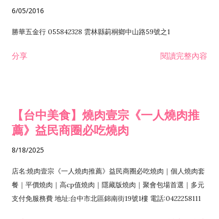
6/05/2016
勝華五金行 055842328 雲林縣莿桐鄉中山路59號之1
分享
閱讀完整內容
【台中美食】燒肉壹宗《一人燒肉推
薦》益民商圈必吃燒肉
8/18/2025
店名:燒肉壹宗《一人燒肉推薦》益民商圈必吃燒肉｜個人燒肉套
餐｜平價燒肉｜高cp值燒肉｜隱藏版燒肉｜聚會包場首選｜多元
支付免服務費 地址:台中市北區錦南街19號1樓 電話:0422258111