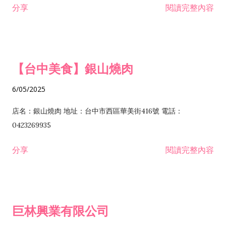
分享
閱讀完整內容
I301030 電子資訊供應服務業 I401010 一般廣告服務業 I501010
安裝工程業 F206020 日常用品零售業 F206040 水器材料零售業
產品設計業 IE01010 電信業務門號代辦業 IZ06010 理貨包裝業
F206060 祭祀用品零售業 F207030 清潔用品零售業 F211010 建
IZ09010 管理系統驗證業 IZ12010 人力派遣業 IZ13010 網路認
材零售業 F213010 電器零售業 F213030 電腦及事務性機器設備
證服務業 IZ15010 市場研究及民意調查業 IZ99990 其他工商服
零售業 F217010 消防安全設備零售業 F218010 資訊軟體零售業
【台中美食】銀山燒肉
務業 J399010 軟體出版業 J601010 藝文服務業 J602010 演藝活
H701010 住宅及大樓開發租售業 H701020 工業廠房開發租售業
動業 J701040 休閒活動場館業 J802010 運動訓練業 JA02010 電
H701050 投資興建公共建設業 H701060 新市鎮、新社區開發業
6/05/2025
器及電子產品修理業 JB01010 會議及展覽服務業 JD01010 工商
H701070 區段徵收及市地重劃代辦業 H701090 都市更新整建維
徵信服務業 JE01010 租賃業 E801010 室內裝潢業 E603010 電
護業 H702010 建築經理業 H703090 不動產買賣業 H703100 不
店名：銀山燒肉 地址：台中市西區華美街416號 電話：
纜安裝工程業 EZ05010 儀器、儀表安裝工程業 F102030 菸酒批
動產租賃業 I103060 管理顧問業 I199990 其他顧問服務業
0423269935
發業 F10...
I301010 資訊軟體服務業 I301020 資料處理服務業 I301030 電子
分享
閱讀完整內容
資訊供應服務業 IF01010 消防安全設備檢修業 JZ99050 仲介服
務業 JZ99990 未分類其他服務業 F201070 花卉零售業 F203010
食品什貨、飲料零售業 F204110 布疋、衣著、鞋、帽、傘、服飾
品零售業 F207200 化學原料零售業 F209060 文教、樂器、育樂
巨林興業有限公司
用品零售業 F215010 首飾及貴金屬零售業 F399040 無店面零售
業 F399990 其他綜合零售業 I301040 第三方支付服務業