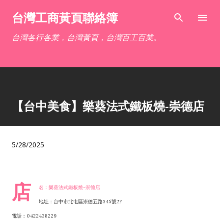
跳到主要內容
台灣工商黃頁聯絡簿
台灣各行各業，台灣黃頁，台灣百工百業。
【台中美食】樂葵法式鐵板燒-崇德店
5/28/2025
店
名：樂葵法式鐵板燒-崇德店
地址：台中市北屯區崇德五路345號2F
電話：0422438229