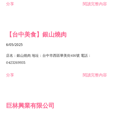
分享
閱讀完整內容
I301030 電子資訊供應服務業 I401010 一般廣告服務業 I501010
安裝工程業 F206020 日常用品零售業 F206040 水器材料零售業
產品設計業 IE01010 電信業務門號代辦業 IZ06010 理貨包裝業
F206060 祭祀用品零售業 F207030 清潔用品零售業 F211010 建
IZ09010 管理系統驗證業 IZ12010 人力派遣業 IZ13010 網路認
材零售業 F213010 電器零售業 F213030 電腦及事務性機器設備
證服務業 IZ15010 市場研究及民意調查業 IZ99990 其他工商服
零售業 F217010 消防安全設備零售業 F218010 資訊軟體零售業
【台中美食】銀山燒肉
務業 J399010 軟體出版業 J601010 藝文服務業 J602010 演藝活
H701010 住宅及大樓開發租售業 H701020 工業廠房開發租售業
動業 J701040 休閒活動場館業 J802010 運動訓練業 JA02010 電
H701050 投資興建公共建設業 H701060 新市鎮、新社區開發業
6/05/2025
器及電子產品修理業 JB01010 會議及展覽服務業 JD01010 工商
H701070 區段徵收及市地重劃代辦業 H701090 都市更新整建維
徵信服務業 JE01010 租賃業 E801010 室內裝潢業 E603010 電
護業 H702010 建築經理業 H703090 不動產買賣業 H703100 不
店名：銀山燒肉 地址：台中市西區華美街416號 電話：
纜安裝工程業 EZ05010 儀器、儀表安裝工程業 F102030 菸酒批
動產租賃業 I103060 管理顧問業 I199990 其他顧問服務業
0423269935
發業 F10...
I301010 資訊軟體服務業 I301020 資料處理服務業 I301030 電子
分享
閱讀完整內容
資訊供應服務業 IF01010 消防安全設備檢修業 JZ99050 仲介服
務業 JZ99990 未分類其他服務業 F201070 花卉零售業 F203010
食品什貨、飲料零售業 F204110 布疋、衣著、鞋、帽、傘、服飾
品零售業 F207200 化學原料零售業 F209060 文教、樂器、育樂
巨林興業有限公司
用品零售業 F215010 首飾及貴金屬零售業 F399040 無店面零售
業 F399990 其他綜合零售業 I301040 第三方支付服務業