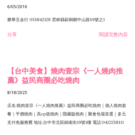
6/05/2016
勝華五金行 055842328 雲林縣莿桐鄉中山路59號之1
分享
閱讀完整內容
【台中美食】燒肉壹宗《一人燒肉推
薦》益民商圈必吃燒肉
8/18/2025
店名:燒肉壹宗《一人燒肉推薦》益民商圈必吃燒肉｜個人燒肉套
餐｜平價燒肉｜高cp值燒肉｜隱藏版燒肉｜聚會包場首選｜多元
支付免服務費 地址:台中市北區錦南街19號1樓 電話:0422258111