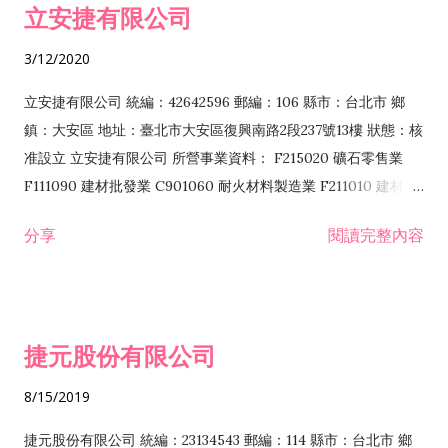
立安捷有限公司
業 F401171 酒類輸入業
3/12/2020
立安捷有限公司 統編：42642596 郵編：106 縣市：台北市 鄉
鎮：大安區 地址：臺北市大安區復興南路2段237號13樓 狀態：核
准設立 立安捷有限公司 所營事業資料： F215020 礦石零售業
F111090 建材批發業 C901060 耐火材料製造業 F211010 建材零
售業 C901070 石材製品製造業 F115020 礦石批發業 C901030
分享
閱讀完整內容
水泥製造業 C901050 水泥及混凝土製品製造業 C901040 預拌混
凝土製造業 E599010 配管工程業 E603110 冷作工程業 E603120
噴砂工程業 E801010 室內裝潢業 E901010 油漆工程業 E903010
防蝕、防銹工程業 EZ99990 其他工程業 F102170 食品什貨批發
捷元股份有限公司
業 F106020 日常用品批發業 F108031 醫療器材批發業 F108040
化粧品批發業 F203010 食品什貨、飲料零售業 F206020 日常用
8/15/2019
品零售業 F208031 醫療器材零售業 F208040 化粧品零售業
F399040 無店面零售業 F399990 其他綜合零售業 F401010 國
捷元股份有限公司 統編：23134543 郵編：114 縣市：台北市 鄉