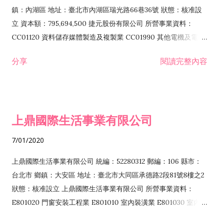
際貿易業 ZZ99999 除許可業務外，得經營法令非禁止或限制之
鎮：內湖區 地址：臺北市內湖區瑞光路66巷36號 狀態：核准設
業務
立 資本額：795,694,500 捷元股份有限公司 所營事業資料：
CC01120 資料儲存媒體製造及複製業 CC01990 其他電機及電子
機械器材製造業 CB01020 事務機器製造業 E601020 電器安裝業
分享
閱讀完整內容
CC01050 資料儲存及處理設備製造業 CC01060 有線通信機械器
材製造業 E605010 電腦設備安裝業 CC01070 無線通信機械器材
製造業 F113020 電器批發業 E701010 電信工程業 CC01080 電
子零組件製造業 CC01110 電腦及其週邊設備製造業 F113050 電
上鼎國際生活事業有限公司
腦及事務性機器設備批發業 F113070 電信器材批發業 F118010
資訊軟體批發業 F119010 電子材料批發業 F213010 電器零售業
7/01/2020
F213030 電腦及事務性機器設備零售業 F213060 電信器材零售
業 F218010 資訊軟體零售業 F219010 電子材料零售業 F399990
上鼎國際生活事業有限公司 統編：52280312 郵編：106 縣市：
其他綜合零售業 F399040 無店面零售業 F401010 國際貿易業
台北市 鄉鎮：大安區 地址：臺北市大同區承德路2段81號8樓之2
F601010 智慧財產權業 G801010 倉儲業 I102010 投資顧問業
狀態：核准設立 上鼎國際生活事業有限公司 所營事業資料：
I103060 管理顧問業 I199990 其他顧問服務業 I105010 藝術品
E801020 門窗安裝工程業 E801010 室內裝潢業 E801030 室內輕
諮詢顧問業 I301010 資訊軟體服務業 I301020 資料處理服務業
鋼架工程業 E801040 玻璃安裝工程業 E801070 廚具、衛浴設備