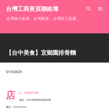
跳到主要內容
台灣工商黃頁聯絡簿
台灣各行各業，台灣黃頁，台灣百工百業。
【台中美食】宜鄉園排骨麵
5/14/2025
店
名：宜鄉園排骨麵
地址：台中市東區南京路18號
電話：0422114931