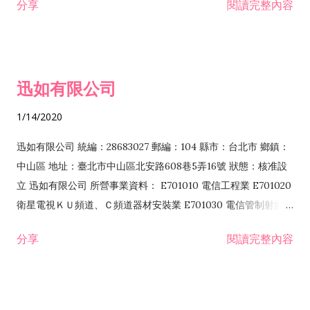
分享
閱讀完整內容
迅如有限公司
1/14/2020
迅如有限公司 統編：28683027 郵編：104 縣市：台北市 鄉鎮：
中山區 地址：臺北市中山區北安路608巷5弄16號 狀態：核准設
立 迅如有限公司 所營事業資料： E701010 電信工程業 E701020
衛星電視ＫＵ頻道、Ｃ頻道器材安裝業 E701030 電信管制射頻器
材裝設工程業 E801010 室內裝潢業 EZ05010 儀器、儀表安裝工
分享
閱讀完整內容
程業 I102010 投資顧問業 I301010 資訊軟體服務業 I301030 電
子資訊供應服務業 F113070 電信器材批發業 F118010 資訊軟體
批發業 F401010 國際貿易業 ZZ99999 除許可業務外，得經營法
令非禁止或限制之業務 F102030 菸酒批發業 F203020 菸酒零售