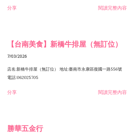
租售業 H701040 特定專業區開發業 H701060 新市鎮、新社區開
分享
閱讀完整內容
發業 H703090 不動產買賣業 H703100 不動產租賃業 I503010
景觀、室內設計業 ZZ99999 除許可業務外，得經營法令非禁止
或限制之業務
【台南美食】新橋牛排屋（無訂位）
7/03/2026
店名:新橋牛排屋（無訂位） 地址:臺南市永康區復國一路556號
電話:062025705
分享
閱讀完整內容
勝華五金行