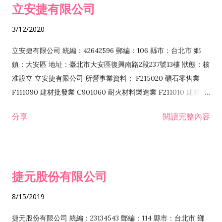
立安捷有限公司
業 F401171 酒類輸入業
3/12/2020
立安捷有限公司 統編：42642596 郵編：106 縣市：台北市 鄉
鎮：大安區 地址：臺北市大安區復興南路2段237號13樓 狀態：核
准設立 立安捷有限公司 所營事業資料： F215020 礦石零售業
F111090 建材批發業 C901060 耐火材料製造業 F211010 建材零
售業 C901070 石材製品製造業 F115020 礦石批發業 C901030
分享
閱讀完整內容
水泥製造業 C901050 水泥及混凝土製品製造業 C901040 預拌混
凝土製造業 E599010 配管工程業 E603110 冷作工程業 E603120
噴砂工程業 E801010 室內裝潢業 E901010 油漆工程業 E903010
防蝕、防銹工程業 EZ99990 其他工程業 F102170 食品什貨批發
捷元股份有限公司
業 F106020 日常用品批發業 F108031 醫療器材批發業 F108040
化粧品批發業 F203010 食品什貨、飲料零售業 F206020 日常用
8/15/2019
品零售業 F208031 醫療器材零售業 F208040 化粧品零售業
F399040 無店面零售業 F399990 其他綜合零售業 F401010 國
捷元股份有限公司 統編：23134543 郵編：114 縣市：台北市 鄉