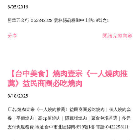
6/05/2016
勝華五金行 055842328 雲林縣莿桐鄉中山路59號之1
分享
閱讀完整內容
【台中美食】燒肉壹宗《一人燒肉推
薦》益民商圈必吃燒肉
8/18/2025
店名:燒肉壹宗《一人燒肉推薦》益民商圈必吃燒肉｜個人燒肉套
餐｜平價燒肉｜高cp值燒肉｜隱藏版燒肉｜聚會包場首選｜多元
支付免服務費 地址:台中市北區錦南街19號1樓 電話:0422258111