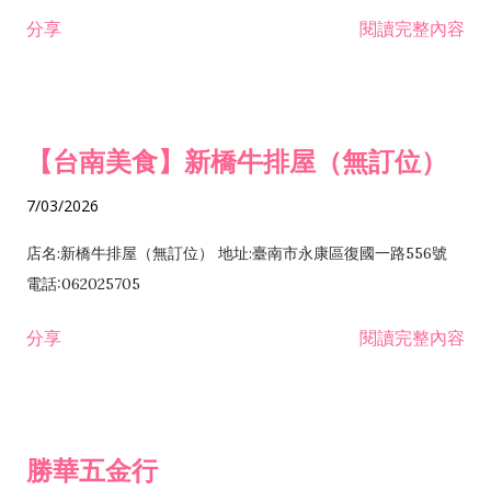
租售業 H701040 特定專業區開發業 H701060 新市鎮、新社區開
分享
閱讀完整內容
發業 H703090 不動產買賣業 H703100 不動產租賃業 I503010
景觀、室內設計業 ZZ99999 除許可業務外，得經營法令非禁止
或限制之業務
【台南美食】新橋牛排屋（無訂位）
7/03/2026
店名:新橋牛排屋（無訂位） 地址:臺南市永康區復國一路556號
電話:062025705
分享
閱讀完整內容
勝華五金行