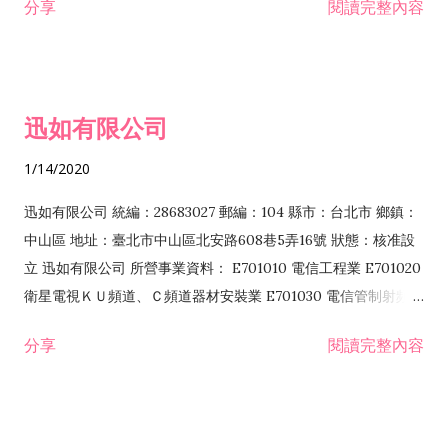
分享
閱讀完整內容
迅如有限公司
1/14/2020
迅如有限公司 統編：28683027 郵編：104 縣市：台北市 鄉鎮：
中山區 地址：臺北市中山區北安路608巷5弄16號 狀態：核准設
立 迅如有限公司 所營事業資料： E701010 電信工程業 E701020
衛星電視ＫＵ頻道、Ｃ頻道器材安裝業 E701030 電信管制射頻器
材裝設工程業 E801010 室內裝潢業 EZ05010 儀器、儀表安裝工
分享
閱讀完整內容
程業 I102010 投資顧問業 I301010 資訊軟體服務業 I301030 電
子資訊供應服務業 F113070 電信器材批發業 F118010 資訊軟體
批發業 F401010 國際貿易業 ZZ99999 除許可業務外，得經營法
令非禁止或限制之業務 F102030 菸酒批發業 F203020 菸酒零售