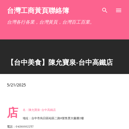
跳到主要內容
台灣工商黃頁聯絡簿
台灣各行各業，台灣黃頁，台灣百工百業。
【台中美食】陳允寶泉-台中高鐵店
5/21/2025
店
名：陳允寶泉-台中高鐵店
地址：台中市烏日區站區二路8號售票大廳層2樓
電話：0436002257