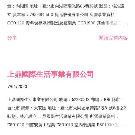
際貿易業 ZZ99999 除許可業務外，得經營法令非禁止或限制之
鎮：內湖區 地址：臺北市內湖區瑞光路66巷36號 狀態：核准設
業務
立 資本額：795,694,500 捷元股份有限公司 所營事業資料：
CC01120 資料儲存媒體製造及複製業 CC01990 其他電機及電子
機械器材製造業 CB01020 事務機器製造業 E601020 電器安裝業
分享
閱讀完整內容
CC01050 資料儲存及處理設備製造業 CC01060 有線通信機械器
材製造業 E605010 電腦設備安裝業 CC01070 無線通信機械器材
製造業 F113020 電器批發業 E701010 電信工程業 CC01080 電
子零組件製造業 CC01110 電腦及其週邊設備製造業 F113050 電
上鼎國際生活事業有限公司
腦及事務性機器設備批發業 F113070 電信器材批發業 F118010
資訊軟體批發業 F119010 電子材料批發業 F213010 電器零售業
7/01/2020
F213030 電腦及事務性機器設備零售業 F213060 電信器材零售
業 F218010 資訊軟體零售業 F219010 電子材料零售業 F399990
上鼎國際生活事業有限公司 統編：52280312 郵編：106 縣市：
其他綜合零售業 F399040 無店面零售業 F401010 國際貿易業
台北市 鄉鎮：大安區 地址：臺北市大同區承德路2段81號8樓之2
F601010 智慧財產權業 G801010 倉儲業 I102010 投資顧問業
狀態：核准設立 上鼎國際生活事業有限公司 所營事業資料：
I103060 管理顧問業 I199990 其他顧問服務業 I105010 藝術品
E801020 門窗安裝工程業 E801010 室內裝潢業 E801030 室內輕
諮詢顧問業 I301010 資訊軟體服務業 I301020 資料處理服務業
鋼架工程業 E801040 玻璃安裝工程業 E801070 廚具、衛浴設備