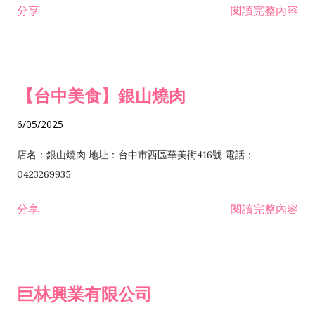
分享
閱讀完整內容
I301030 電子資訊供應服務業 I401010 一般廣告服務業 I501010
安裝工程業 F206020 日常用品零售業 F206040 水器材料零售業
產品設計業 IE01010 電信業務門號代辦業 IZ06010 理貨包裝業
F206060 祭祀用品零售業 F207030 清潔用品零售業 F211010 建
IZ09010 管理系統驗證業 IZ12010 人力派遣業 IZ13010 網路認
材零售業 F213010 電器零售業 F213030 電腦及事務性機器設備
證服務業 IZ15010 市場研究及民意調查業 IZ99990 其他工商服
零售業 F217010 消防安全設備零售業 F218010 資訊軟體零售業
【台中美食】銀山燒肉
務業 J399010 軟體出版業 J601010 藝文服務業 J602010 演藝活
H701010 住宅及大樓開發租售業 H701020 工業廠房開發租售業
動業 J701040 休閒活動場館業 J802010 運動訓練業 JA02010 電
H701050 投資興建公共建設業 H701060 新市鎮、新社區開發業
6/05/2025
器及電子產品修理業 JB01010 會議及展覽服務業 JD01010 工商
H701070 區段徵收及市地重劃代辦業 H701090 都市更新整建維
徵信服務業 JE01010 租賃業 E801010 室內裝潢業 E603010 電
護業 H702010 建築經理業 H703090 不動產買賣業 H703100 不
店名：銀山燒肉 地址：台中市西區華美街416號 電話：
纜安裝工程業 EZ05010 儀器、儀表安裝工程業 F102030 菸酒批
動產租賃業 I103060 管理顧問業 I199990 其他顧問服務業
0423269935
發業 F10...
I301010 資訊軟體服務業 I301020 資料處理服務業 I301030 電子
分享
閱讀完整內容
資訊供應服務業 IF01010 消防安全設備檢修業 JZ99050 仲介服
務業 JZ99990 未分類其他服務業 F201070 花卉零售業 F203010
食品什貨、飲料零售業 F204110 布疋、衣著、鞋、帽、傘、服飾
品零售業 F207200 化學原料零售業 F209060 文教、樂器、育樂
巨林興業有限公司
用品零售業 F215010 首飾及貴金屬零售業 F399040 無店面零售
業 F399990 其他綜合零售業 I301040 第三方支付服務業