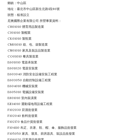
鄉鎮：中山區
地址：臺北市中山區新生北路1段86號
狀態：核准設立
尼奧國際企業有限公司 所營事業資料：
CH01010 體育用品製造業
CJ01010 製帽業
CK01010 製鞋業
CM01010 箱、包、袋製造業
CN01010 家具及裝設品製造業
CO01010 餐具製造業
E601010 電器承裝業
E601020 電器安裝業
E603040 消防安全設備安裝工程業
E603050 自動控制設備工程業
E604010 機械安裝業
E605010 電腦設備安裝業
E801010 室內裝潢業
EZ14010 運動場地用設備工程業
F102030 菸酒批發業
F102040 飲料批發業
F102170 食品什貨批發業
F104110 布疋、衣著、鞋、帽、傘、服飾品批發業
F105050 家具、寢具、廚房器具、裝設品批發業
F106020 日常用品批發業