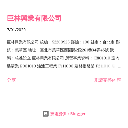
食品什貨、飲料零售業 F204110 布疋、衣著、鞋、帽、傘、服飾
品零售業 F207200 化學原料零售業 F209060 文教、樂器、育樂
巨林興業有限公司
用品零售業 F215010 首飾及貴金屬零售業 F399040 無店面零售
業 F399990 其他綜合零售業 I301040 第三方支付服務業
7/01/2020
I401010 一般廣告服務業 I401020 廣告傳單分送業 I501010 產
品設計業 I502010 服飾設計業 I503010 景觀、室內設計業
巨林興業有限公司 統編：52280925 郵編：108 縣市：台北市 鄉
IZ06010 理貨包裝業 IZ12010 人力派遣業 JZ99090 喜慶綜合服
鎮：萬華區 地址：臺北市萬華區西園路2段261巷34弄45號 狀
務業 ZZ99999 除許可業務外，得經營法令非禁止或限制之業務
態：核准設立 巨林興業有限公司 所營事業資料： E801010 室內
F106010 五金批發業...
裝潢業 E901010 油漆工程業 F111090 建材批發業 F211010 建材
零售業 F220010 耐火材料零售業 A102080 園藝服務業 J101010
分享
閱讀完整內容
建築物清潔服務業 J101090 廢棄物清理業 JE01010 租賃業
H701010 住宅及大樓開發租售業 H701020 工業廠房開發租售業
H701050 投資興建公共建設業 H701060 新市鎮、新社區開發業
H703090 不動產買賣業 H703100 不動產租賃業 ZZ99999 除許
技術提供：Blogger
可業務外，得經營法令非禁止或限制之業務