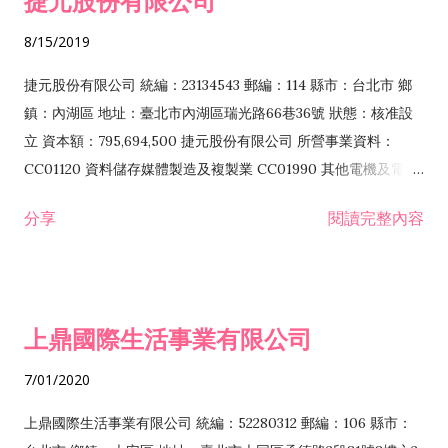
捷元股份有限公司
化粧品批發業 F203010 食品什貨、飲料零售業 F206020 日常用
8/15/2019
品零售業 F208031 醫療器材零售業 F208040 化粧品零售業
F399040 無店面零售業 F399990 其他綜合零售業 F401010 國
捷元股份有限公司 統編：23134543 郵編：114 縣市：台北市 鄉
際貿易業 ZZ99999 除許可業務外，得經營法令非禁止或限制之
鎮：內湖區 地址：臺北市內湖區瑞光路66巷36號 狀態：核准設
業務
立 資本額：795,694,500 捷元股份有限公司 所營事業資料：
CC01120 資料儲存媒體製造及複製業 CC01990 其他電機及電子
機械器材製造業 CB01020 事務機器製造業 E601020 電器安裝業
分享
閱讀完整內容
CC01050 資料儲存及處理設備製造業 CC01060 有線通信機械器
材製造業 E605010 電腦設備安裝業 CC01070 無線通信機械器材
製造業 F113020 電器批發業 E701010 電信工程業 CC01080 電
子零組件製造業 CC01110 電腦及其週邊設備製造業 F113050 電
上鼎國際生活事業有限公司
腦及事務性機器設備批發業 F113070 電信器材批發業 F118010
資訊軟體批發業 F119010 電子材料批發業 F213010 電器零售業
7/01/2020
F213030 電腦及事務性機器設備零售業 F213060 電信器材零售
業 F218010 資訊軟體零售業 F219010 電子材料零售業 F399990
上鼎國際生活事業有限公司 統編：52280312 郵編：106 縣市：