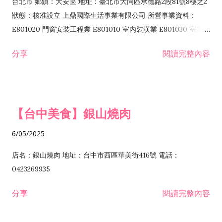
其他綜合零售業 F399040 無店面零售業 F401010 國際貿易業
台北市 鄉鎮：大安區 地址：臺北市大同區承德路2段81號8樓之2
F601010 智慧財產權業 G801010 倉儲業 I102010 投資顧問業
狀態：核准設立 上鼎國際生活事業有限公司 所營事業資料：
I103060 管理顧問業 I199990 其他顧問服務業 I105010 藝術品
E801020 門窗安裝工程業 E801010 室內裝潢業 E801030 室內輕
諮詢顧問業 I301010 資訊軟體服務業 I301020 資料處理服務業
鋼架工程業 E801040 玻璃安裝工程業 E801070 廚具、衛浴設備
分享
閱讀完整內容
I301030 電子資訊供應服務業 I401010 一般廣告服務業 I501010
安裝工程業 F206020 日常用品零售業 F206040 水器材料零售業
產品設計業 IE01010 電信業務門號代辦業 IZ06010 理貨包裝業
F206060 祭祀用品零售業 F207030 清潔用品零售業 F211010 建
IZ09010 管理系統驗證業 IZ12010 人力派遣業 IZ13010 網路認
材零售業 F213010 電器零售業 F213030 電腦及事務性機器設備
證服務業 IZ15010 市場研究及民意調查業 IZ99990 其他工商服
零售業 F217010 消防安全設備零售業 F218010 資訊軟體零售業
【台中美食】銀山燒肉
務業 J399010 軟體出版業 J601010 藝文服務業 J602010 演藝活
H701010 住宅及大樓開發租售業 H701020 工業廠房開發租售業
動業 J701040 休閒活動場館業 J802010 運動訓練業 JA02010 電
H701050 投資興建公共建設業 H701060 新市鎮、新社區開發業
6/05/2025
器及電子產品修理業 JB01010 會議及展覽服務業 JD01010 工商
H701070 區段徵收及市地重劃代辦業 H701090 都市更新整建維
徵信服務業 JE01010 租賃業 E801010 室內裝潢業 E603010 電
護業 H702010 建築經理業 H703090 不動產買賣業 H703100 不
店名：銀山燒肉 地址：台中市西區華美街416號 電話：
纜安裝工程業 EZ05010 儀器、儀表安裝工程業 F102030 菸酒批
動產租賃業 I103060 管理顧問業 I199990 其他顧問服務業
0423269935
發業 F10...
I301010 資訊軟體服務業 I301020 資料處理服務業 I301030 電子
分享
閱讀完整內容
資訊供應服務業 IF01010 消防安全設備檢修業 JZ99050 仲介服
務業 JZ99990 未分類其他服務業 F201070 花卉零售業 F203010