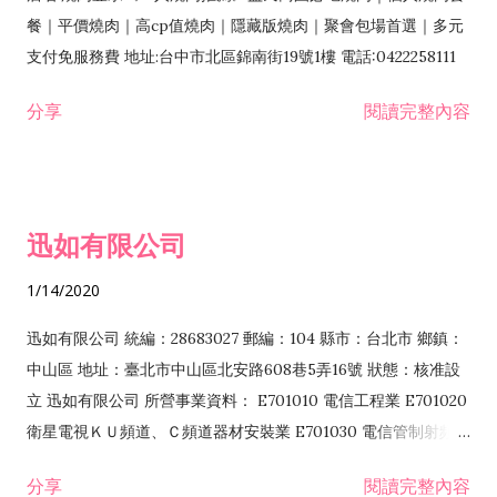
餐｜平價燒肉｜高cp值燒肉｜隱藏版燒肉｜聚會包場首選｜多元
支付免服務費 地址:台中市北區錦南街19號1樓 電話:0422258111
分享
閱讀完整內容
迅如有限公司
1/14/2020
迅如有限公司 統編：28683027 郵編：104 縣市：台北市 鄉鎮：
中山區 地址：臺北市中山區北安路608巷5弄16號 狀態：核准設
立 迅如有限公司 所營事業資料： E701010 電信工程業 E701020
衛星電視ＫＵ頻道、Ｃ頻道器材安裝業 E701030 電信管制射頻器
材裝設工程業 E801010 室內裝潢業 EZ05010 儀器、儀表安裝工
分享
閱讀完整內容
程業 I102010 投資顧問業 I301010 資訊軟體服務業 I301030 電