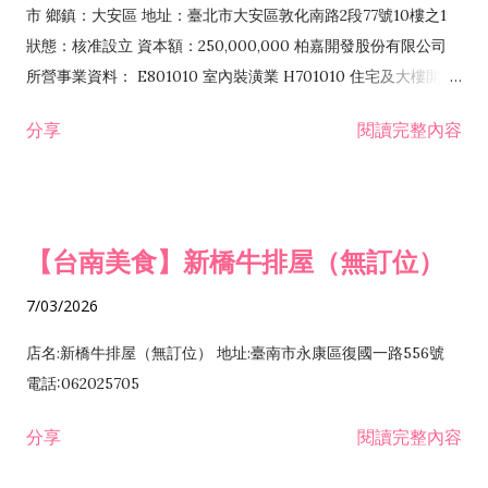
市 鄉鎮：大安區 地址：臺北市大安區敦化南路2段77號10樓之1
狀態：核准設立 資本額：250,000,000 柏嘉開發股份有限公司
所營事業資料： E801010 室內裝潢業 H701010 住宅及大樓開發
租售業 H701040 特定專業區開發業 H701060 新市鎮、新社區開
分享
閱讀完整內容
發業 H703090 不動產買賣業 H703100 不動產租賃業 I503010
景觀、室內設計業 ZZ99999 除許可業務外，得經營法令非禁止
或限制之業務
【台南美食】新橋牛排屋（無訂位）
7/03/2026
店名:新橋牛排屋（無訂位） 地址:臺南市永康區復國一路556號
電話:062025705
分享
閱讀完整內容