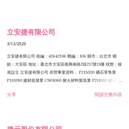
子資訊供應服務業 F113070 電信器材批發業 F118010 資訊軟體
批發業 F401010 國際貿易業 ZZ99999 除許可業務外，得經營法
令非禁止或限制之業務 F102030 菸酒批發業 F203020 菸酒零售
立安捷有限公司
業 F401171 酒類輸入業
3/12/2020
立安捷有限公司 統編：42642596 郵編：106 縣市：台北市 鄉
鎮：大安區 地址：臺北市大安區復興南路2段237號13樓 狀態：核
准設立 立安捷有限公司 所營事業資料： F215020 礦石零售業
F111090 建材批發業 C901060 耐火材料製造業 F211010 建材零
售業 C901070 石材製品製造業 F115020 礦石批發業 C901030
分享
閱讀完整內容
水泥製造業 C901050 水泥及混凝土製品製造業 C901040 預拌混
凝土製造業 E599010 配管工程業 E603110 冷作工程業 E603120
噴砂工程業 E801010 室內裝潢業 E901010 油漆工程業 E903010
防蝕、防銹工程業 EZ99990 其他工程業 F102170 食品什貨批發
業 F106020 日常用品批發業 F108031 醫療器材批發業 F108040