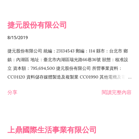
噴砂工程業 E801010 室內裝潢業 E901010 油漆工程業 E903010
防蝕、防銹工程業 EZ99990 其他工程業 F102170 食品什貨批發
捷元股份有限公司
業 F106020 日常用品批發業 F108031 醫療器材批發業 F108040
化粧品批發業 F203010 食品什貨、飲料零售業 F206020 日常用
8/15/2019
品零售業 F208031 醫療器材零售業 F208040 化粧品零售業
F399040 無店面零售業 F399990 其他綜合零售業 F401010 國
捷元股份有限公司 統編：23134543 郵編：114 縣市：台北市 鄉
際貿易業 ZZ99999 除許可業務外，得經營法令非禁止或限制之
鎮：內湖區 地址：臺北市內湖區瑞光路66巷36號 狀態：核准設
業務
立 資本額：795,694,500 捷元股份有限公司 所營事業資料：
CC01120 資料儲存媒體製造及複製業 CC01990 其他電機及電子
機械器材製造業 CB01020 事務機器製造業 E601020 電器安裝業
分享
閱讀完整內容
CC01050 資料儲存及處理設備製造業 CC01060 有線通信機械器
材製造業 E605010 電腦設備安裝業 CC01070 無線通信機械器材
製造業 F113020 電器批發業 E701010 電信工程業 CC01080 電
子零組件製造業 CC01110 電腦及其週邊設備製造業 F113050 電
上鼎國際生活事業有限公司
腦及事務性機器設備批發業 F113070 電信器材批發業 F118010
資訊軟體批發業 F119010 電子材料批發業 F213010 電器零售業