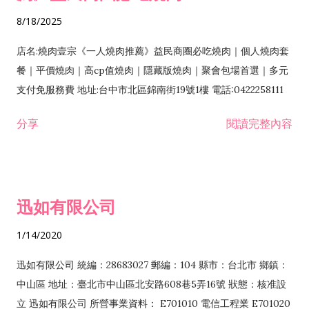
8/18/2025
店名:燒肉壹宗《一人燒肉推薦》益民商圈必吃燒肉｜個人燒肉套
餐｜平價燒肉｜高cp值燒肉｜隱藏版燒肉｜聚會包場首選｜多元
支付免服務費 地址:台中市北區錦南街19號1樓 電話:0422258111
分享
閱讀完整內容
迅如有限公司
1/14/2020
迅如有限公司 統編：28683027 郵編：104 縣市：台北市 鄉鎮：
中山區 地址：臺北市中山區北安路608巷5弄16號 狀態：核准設
立 迅如有限公司 所營事業資料： E701010 電信工程業 E701020