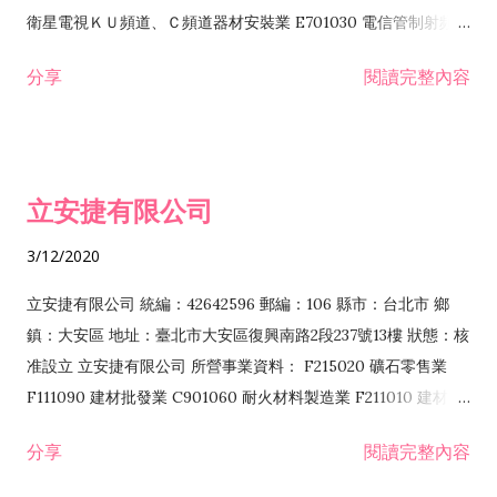
衛星電視ＫＵ頻道、Ｃ頻道器材安裝業 E701030 電信管制射頻器
材裝設工程業 E801010 室內裝潢業 EZ05010 儀器、儀表安裝工
分享
閱讀完整內容
程業 I102010 投資顧問業 I301010 資訊軟體服務業 I301030 電
子資訊供應服務業 F113070 電信器材批發業 F118010 資訊軟體
批發業 F401010 國際貿易業 ZZ99999 除許可業務外，得經營法
令非禁止或限制之業務 F102030 菸酒批發業 F203020 菸酒零售
立安捷有限公司
業 F401171 酒類輸入業
3/12/2020
立安捷有限公司 統編：42642596 郵編：106 縣市：台北市 鄉
鎮：大安區 地址：臺北市大安區復興南路2段237號13樓 狀態：核
准設立 立安捷有限公司 所營事業資料： F215020 礦石零售業
F111090 建材批發業 C901060 耐火材料製造業 F211010 建材零
售業 C901070 石材製品製造業 F115020 礦石批發業 C901030
分享
閱讀完整內容
水泥製造業 C901050 水泥及混凝土製品製造業 C901040 預拌混
凝土製造業 E599010 配管工程業 E603110 冷作工程業 E603120