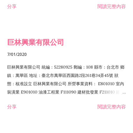
分享
閱讀完整內容
資訊供應服務業 IF01010 消防安全設備檢修業 JZ99050 仲介服
務業 JZ99990 未分類其他服務業 F201070 花卉零售業 F203010
食品什貨、飲料零售業 F204110 布疋、衣著、鞋、帽、傘、服飾
品零售業 F207200 化學原料零售業 F209060 文教、樂器、育樂
巨林興業有限公司
用品零售業 F215010 首飾及貴金屬零售業 F399040 無店面零售
業 F399990 其他綜合零售業 I301040 第三方支付服務業
7/01/2020
I401010 一般廣告服務業 I401020 廣告傳單分送業 I501010 產
品設計業 I502010 服飾設計業 I503010 景觀、室內設計業
巨林興業有限公司 統編：52280925 郵編：108 縣市：台北市 鄉
IZ06010 理貨包裝業 IZ12010 人力派遣業 JZ99090 喜慶綜合服
鎮：萬華區 地址：臺北市萬華區西園路2段261巷34弄45號 狀
務業 ZZ99999 除許可業務外，得經營法令非禁止或限制之業務
態：核准設立 巨林興業有限公司 所營事業資料： E801010 室內
F106010 五金批發業...
裝潢業 E901010 油漆工程業 F111090 建材批發業 F211010 建材
零售業 F220010 耐火材料零售業 A102080 園藝服務業 J101010
分享
閱讀完整內容
建築物清潔服務業 J101090 廢棄物清理業 JE01010 租賃業
H701010 住宅及大樓開發租售業 H701020 工業廠房開發租售業
H701050 投資興建公共建設業 H701060 新市鎮、新社區開發業