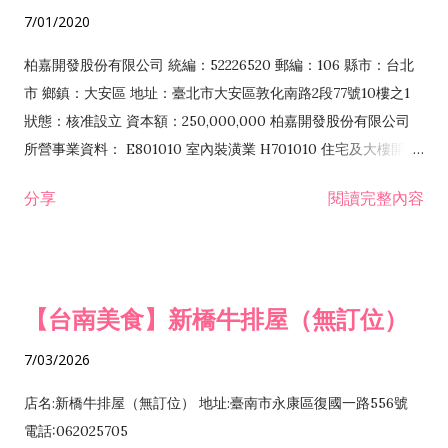
7/01/2020
柏嘉開發股份有限公司 統編：52226520 郵編：106 縣市：台北
市 鄉鎮：大安區 地址：臺北市大安區敦化南路2段77號10樓之1
狀態：核准設立 資本額：250,000,000 柏嘉開發股份有限公司
所營事業資料： E801010 室內裝潢業 H701010 住宅及大樓開發
租售業 H701040 特定專業區開發業 H701060 新市鎮、新社區開
分享
閱讀完整內容
發業 H703090 不動產買賣業 H703100 不動產租賃業 I503010
景觀、室內設計業 ZZ99999 除許可業務外，得經營法令非禁止
或限制之業務
【台南美食】新橋牛排屋（無訂位）
7/03/2026
店名:新橋牛排屋（無訂位） 地址:臺南市永康區復國一路556號
電話:062025705