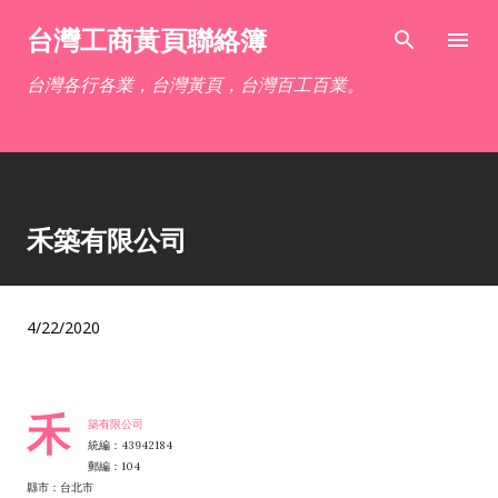
跳到主要內容
台灣工商黃頁聯絡簿
台灣各行各業，台灣黃頁，台灣百工百業。
禾築有限公司
4/22/2020
禾
築有限公司
統編：43942184
郵編：104
縣市：台北市