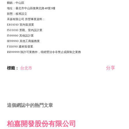
鄉鎮：中山區
地址：臺北市中山區復興北路48號3樓
狀態：核准設立
禾築有限公司 所營事業資料：
E801010 室內裝潢業
I503010 景觀、室內設計業
I599990 其他設計業
IZ99990 其他工商服務業
F111090 建材批發業
ZZ99999 除許可業務外，得經營法令非禁止或限制之業務
分享
標籤：
台北市
這個網誌中的熱門文章
柏嘉開發股份有限公司