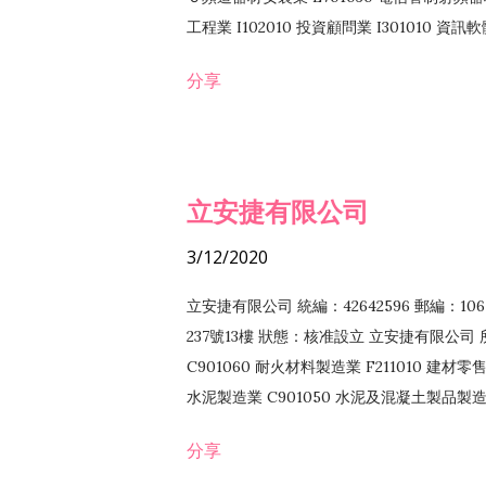
工程業 I102010 投資顧問業 I301010 資
業 F118010 資訊軟體批發業 F401010
分享
務 F102030 菸酒批發業 F203020 菸酒零售
立安捷有限公司
3/12/2020
立安捷有限公司 統編：42642596 郵編：
237號13樓 狀態：核准設立 立安捷有限公司 所
C901060 耐火材料製造業 F211010 建材零售
水泥製造業 C901050 水泥及混凝土製品製造業 
冷作工程業 E603120 噴砂工程業 E801010
分享
EZ99990 其他工程業 F102170 食品什貨批