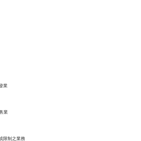
發業
零售業
止或限制之業務