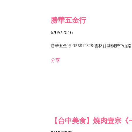
勝華五金行
6/05/2016
勝華五金行 055842328 雲林縣莿桐鄉中山路
分享
【台中美食】燒肉壹宗《