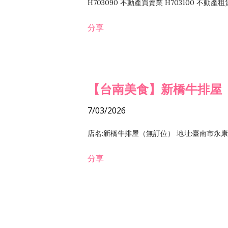
H703090 不動產買賣業 H703100 不動產
營法令非禁止或限制之業務
分享
【台南美食】新橋牛排屋
7/03/2026
店名:新橋牛排屋（無訂位） 地址:臺南市永康區復
分享