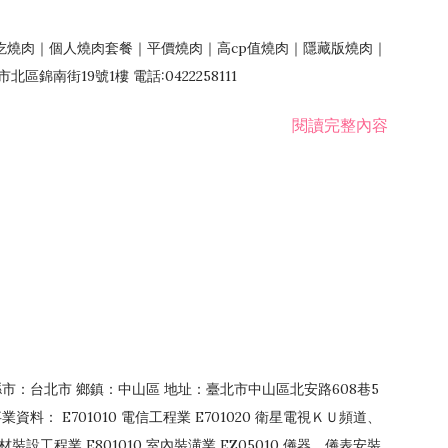
吃燒肉｜個人燒肉套餐｜平價燒肉｜高cp值燒肉｜隱藏版燒肉｜
錦南街19號1樓 電話:0422258111
閱讀完整內容
4 縣市：台北市 鄉鎮：中山區 地址：臺北市中山區北安路608巷5
資料： E701010 電信工程業 E701020 衛星電視ＫＵ頻道、
裝設工程業 E801010 室內裝潢業 EZ05010 儀器、儀表安裝