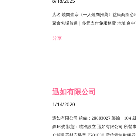
8/18/2025
店名:燒肉壹宗《一人燒肉推薦》益民商圈必
聚會包場首選｜多元支付免服務費 地址:台中市北區
分享
迅如有限公司
1/14/2020
迅如有限公司 統編：28683027 郵編：10
弄16號 狀態：核准設立 迅如有限公司 所營事業
Ｃ頻道器材安裝業 E701030 電信管制射頻器材