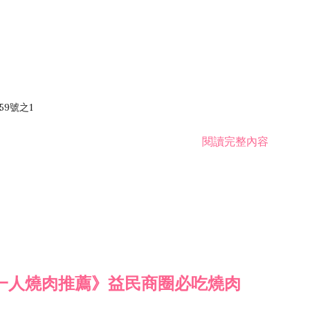
59號之1
閱讀完整內容
一人燒肉推薦》益民商圈必吃燒肉