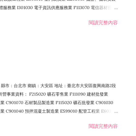
訊軟體服務業 I301030 電子資訊供應服務業 F113070 電信器材批發
 國際貿易業 ZZ99999 除許可業務外，得經營法令非禁止或限制之業
閱讀完整內容
業 F401171 酒類輸入業
106 縣市：台北市 鄉鎮：大安區 地址：臺北市大安區復興南路2段
營事業資料： F215020 礦石零售業 F111090 建材批發業
業 C901070 石材製品製造業 F115020 礦石批發業 C901030
C901040 預拌混凝土製造業 E599010 配管工程業 E603110
 室內裝潢業 E901010 油漆工程業 E903010 防蝕、防銹工程業
閱讀完整內容
發業 F106020 日常用品批發業 F108031 醫療器材批發業