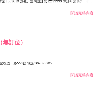
租賃業 I503010 景觀、室內設計業 ZZ99999 除許可業務外，得經
閱讀完整內容
（無訂位）
國一路556號 電話:062025705
閱讀完整內容