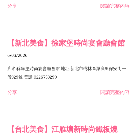
分享
閱讀完整內容
布疋、衣著、鞋、帽、傘、服飾品批發業 F204110 布疋、衣著、
鞋、帽、傘、服飾品零售業 F208040 化粧品零售業 J602010 演
藝活動業 I103060 管理顧問業 I199990 其他顧問服務業
F401010 國際貿易業 J303010 雜誌（期刊）出版業 J304010 圖
【新北美食】徐家堡時尚宴會廳會館
書出版業 C701010 印刷業 F101100 花卉批發業 F101990 其他
農、畜、水產品批發業 F109070 文教、樂器、育樂用品批發業
6/03/2026
F115010 首飾及貴金屬批發業 F115020 礦石批發業 F201070 花
卉零售業 F201990 其他農畜水產品零售業 F203010 食品什貨、
店名:徐家堡時尚宴會廳會館 地址:新北市樹林區潭底里保安街一
飲料零售業 F215010 首飾及貴金屬零售業 F215020 礦石零售業
段329號 電話:0226753299
F218010 資訊軟體零售業 F399040 無店面零售業 J399010 軟體
分享
閱讀完整內容
出版業 JB01010 會議及展覽服務業 JE01010 租賃業 JZ99030 攝
影業 JZ99050 仲介服務業 JZ99090 喜慶綜合服務業 JZ99990
未分類其他服務業 I102010 投資顧問業 I501010 產品設計業
I504010 花藝設計業 I599990 其他設計業 IZ13010 網路認證服
【台北美食】江雁塘新時尚鐵板燒
務業 IZ99990 其他工商服務業 E801010 室內裝潢業 F601010
智慧財產權業 I301010 資訊軟體服務業 I301020 資料處理服務業