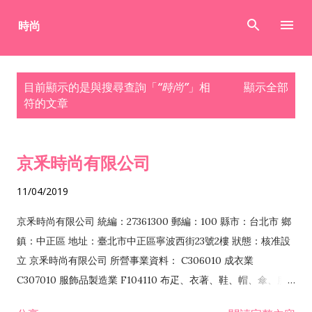
跳到主要內容
發
目前顯示的是與搜尋查詢「
時尚
」相
顯示全部
表
符的文章
文
章
京釆時尚有限公司
11/04/2019
京釆時尚有限公司 統編：27361300 郵編：100 縣市：台北市 鄉
鎮：中正區 地址：臺北市中正區寧波西街23號2樓 狀態：核准設
立 京釆時尚有限公司 所營事業資料： C306010 成衣業
C307010 服飾品製造業 F104110 布疋、衣著、鞋、帽、傘、服
飾品批發業 F204110 布疋、衣著、鞋、帽、傘、服飾品零售業