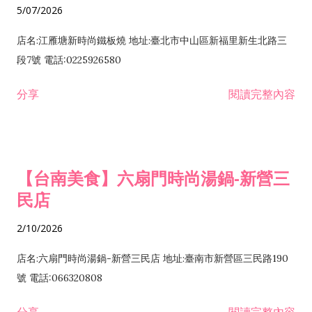
5/07/2026
I301030 電子資訊供應服務業 I401020 廣告傳單分送業 I503010
景觀、室內設計業 IZ12010 人力派遣業 IZ15010 市場研究及民意
店名:江雁塘新時尚鐵板燒 地址:臺北市中山區新福里新生北路三
調查業 IZ17010 遊說業 J305010 有聲出版業 J503011 廣播節目
段7號 電話:0225926580
製作業 J503021 電視節目製作業 ...
分享
閱讀完整內容
【台南美食】六扇門時尚湯鍋-新營三
民店
2/10/2026
店名:六扇門時尚湯鍋-新營三民店 地址:臺南市新營區三民路190
號 電話:066320808