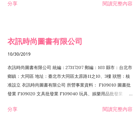
分享
閱讀完整內容
務
F205040 家具、寢具、廚房器具、裝設品零售業 F401010 國際
貿易業 ZZ99999 除許可業務外，得經營法令非禁止或限制之業
務
衣訊時尚圖書有限公司
10/30/2019
衣訊時尚圖書有限公司 統編：27317207 郵編：103 縣市：台北市
鄉鎮：大同區 地址：臺北市大同區太原路11之10、3樓 狀態：核
准設立 衣訊時尚圖書有限公司 所營事業資料： F109010 圖書批
發業 F109020 文具批發業 F109040 玩具、娛樂用品批發業
F119010 電子材料批發業 F401010 國際貿易業 ZZ99999 除許可
分享
閱讀完整內容
業務外，得經營法令非禁止或限制之業務