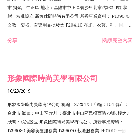
市 鄉鎮：中正區 地址：基隆市中正區碧沙里北寧路362-1號 狀
態：核准設立 新象休閒時尚有限公司 所營事業資料： F109070
文教、樂器、育樂用品批發業 F204110 布疋、衣著、鞋、帽、
傘、服飾品零售業 F209060 文教、樂器、育樂用品零售業
分享
閱讀完整內容
F401010 國際貿易業 F399040 無店面零售業 F399990 其他綜
合零售業 ZZ99999 除許可業務外，得經營法令非禁止或限制之
業務
形象國際時尚美學有限公司
10/28/2019
形象國際時尚美學有限公司 統編：27294751 郵編：104 縣市：
台北市 鄉鎮：中山區 地址：臺北市中山區民權西路79號6樓之3
狀態：核准設立 形象國際時尚美學有限公司 所營事業資料：
JZ99080 美容美髮服務業 JZ99070 裁縫服務業 I401010 一般廣
告服務業 I502010 服飾設計業 F108040 化粧品批發業 F104110