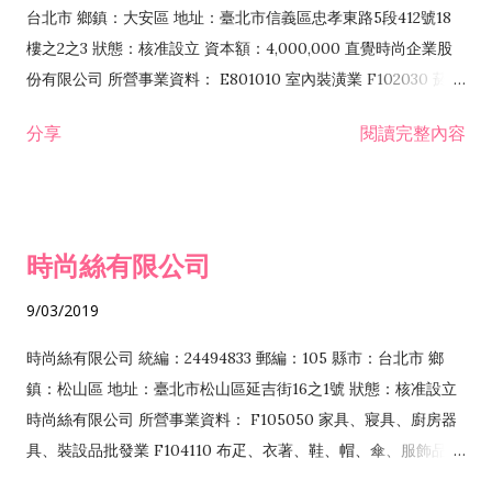
台北市 鄉鎮：大安區 地址：臺北市信義區忠孝東路5段412號18
樓之2之3 狀態：核准設立 資本額：4,000,000 直覺時尚企業股
份有限公司 所營事業資料： E801010 室內裝潢業 F102030 菸酒
批發業 F102040 飲料批發業 F102170 食品什貨批發業 F104110
分享
閱讀完整內容
布疋、衣著、鞋、帽、傘、服飾品批發業 F105050 家具、寢
具、廚房器具、裝設品批發業 F106010 五金批發業 F106020 日
常用品批發業 F106050 陶瓷玻璃器皿批發業 F107030 清潔用品
批發業 F108040 化粧品批發業 F109070 文教、樂器、育樂用品
時尚絲有限公司
批發業 F111090 建材批發業 F119010 電子材料批發業 F203010
食品什貨、飲料零售業 F203020 菸酒零售業 F204110 布疋、衣
9/03/2019
著、鞋、帽、傘、服飾品零售業 F205040 家具、寢具、廚房器
具、裝設品零售業 F206020 日常用品零售業 F207030 清潔用品
時尚絲有限公司 統編：24494833 郵編：105 縣市：台北市 鄉
零售業 F208040 化粧品零售業 F215010 首飾及貴金屬零售業
鎮：松山區 地址：臺北市松山區延吉街16之1號 狀態：核准設立
F399040 無店面零售業 F401010 國際貿易業 I401010 一般廣告
時尚絲有限公司 所營事業資料： F105050 家具、寢具、廚房器
服務業 I501010 產品設計業 I502010 服飾設計業 I599990 其他
具、裝設品批發業 F104110 布疋、衣著、鞋、帽、傘、服飾品批
設計業 ZZ99999 除許可業務外，得經營法令非禁止或限制之業
發業 F204110 布疋、衣著、鞋、帽、傘、服飾品零售業