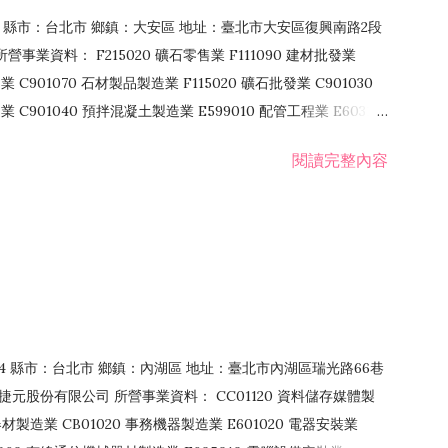
106 縣市：台北市 鄉鎮：大安區 地址：臺北市大安區復興南路2段
營事業資料： F215020 礦石零售業 F111090 建材批發業
業 C901070 石材製品製造業 F115020 礦石批發業 C901030
C901040 預拌混凝土製造業 E599010 配管工程業 E603110
 室內裝潢業 E901010 油漆工程業 E903010 防蝕、防銹工程業
閱讀完整內容
發業 F106020 日常用品批發業 F108031 醫療器材批發業
貨、飲料零售業 F206020 日常用品零售業 F208031 醫療器材零售
面零售業 F399990 其他綜合零售業 F401010 國際貿易業
止或限制之業務
：114 縣市：台北市 鄉鎮：內湖區 地址：臺北市內湖區瑞光路66巷
00 捷元股份有限公司 所營事業資料： CC01120 資料儲存媒體製
製造業 CB01020 事務機器製造業 E601020 電器安裝業