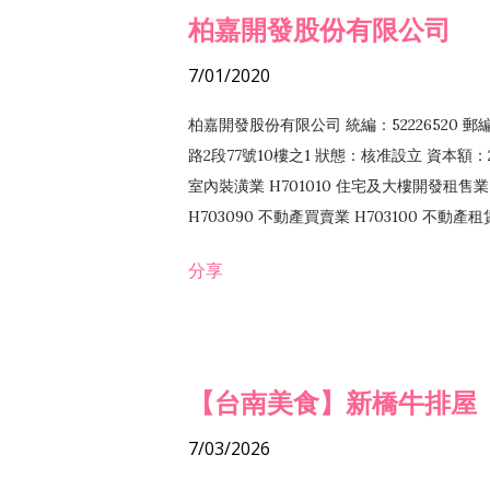
柏嘉開發股份有限公司
7/01/2020
柏嘉開發股份有限公司 統編：52226520 
路2段77號10樓之1 狀態：核准設立 資本額：2
室內裝潢業 H701010 住宅及大樓開發租售業 
H703090 不動產買賣業 H703100 不動產
營法令非禁止或限制之業務
分享
【台南美食】新橋牛排屋
7/03/2026