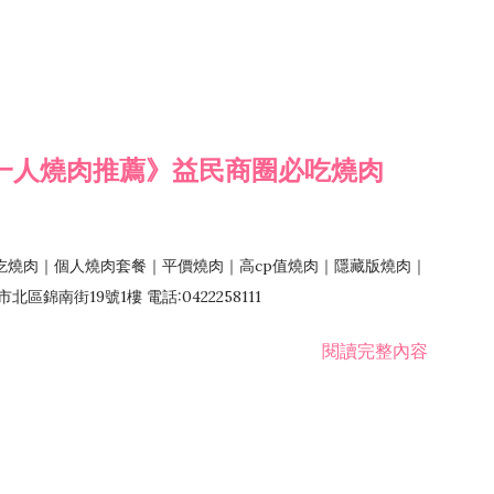
一人燒肉推薦》益民商圈必吃燒肉
吃燒肉｜個人燒肉套餐｜平價燒肉｜高cp值燒肉｜隱藏版燒肉｜
錦南街19號1樓 電話:0422258111
閱讀完整內容