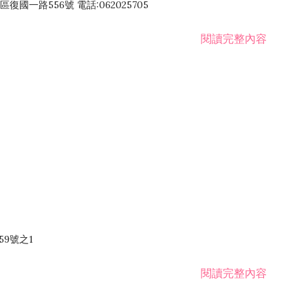
國一路556號 電話:062025705
閱讀完整內容
59號之1
閱讀完整內容