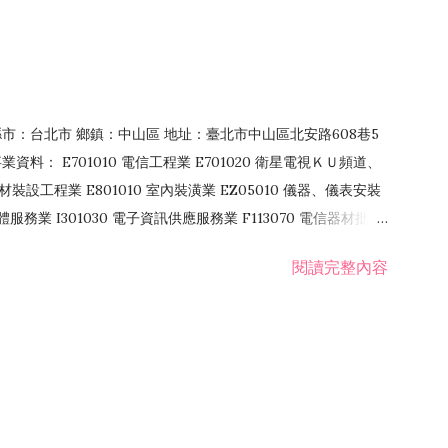
4 縣市：台北市 鄉鎮：中山區 地址：臺北市中山區北安路608巷5
資料： E701010 電信工程業 E701020 衛星電視ＫＵ頻道、
裝設工程業 E801010 室內裝潢業 EZ05010 儀器、儀表安裝
訊軟體服務業 I301030 電子資訊供應服務業 F113070 電信器材批發
 國際貿易業 ZZ99999 除許可業務外，得經營法令非禁止或限制之業
閱讀完整內容
業 F401171 酒類輸入業