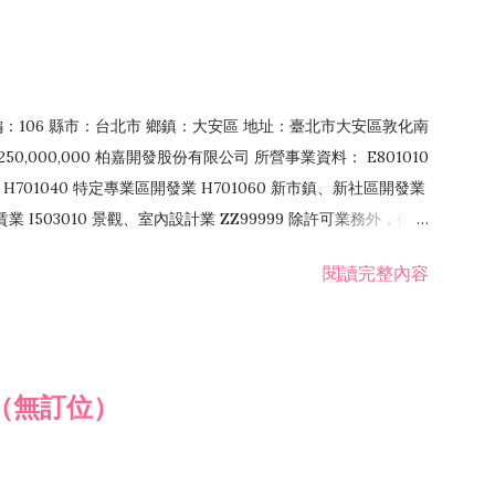
郵編：106 縣市：台北市 鄉鎮：大安區 地址：臺北市大安區敦化南
50,000,000 柏嘉開發股份有限公司 所營事業資料： E801010
H701040 特定專業區開發業 H701060 新市鎮、新社區開發業
租賃業 I503010 景觀、室內設計業 ZZ99999 除許可業務外，得經
閱讀完整內容
（無訂位）