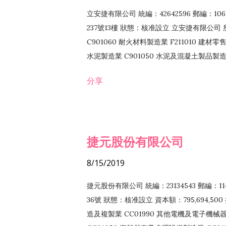
立安捷有限公司 統編：42642596 郵編：
237號13樓 狀態：核准設立 立安捷有限公司 所
C901060 耐火材料製造業 F211010 建材零售
水泥製造業 C901050 水泥及混凝土製品製造業 
冷作工程業 E603120 噴砂工程業 E801010
分享
EZ99990 其他工程業 F102170 食品什貨批
F108040 化粧品批發業 F203010 食品什
業 F208040 化粧品零售業 F399040 無店
ZZ99999 除許可業務外，得經營法令非禁
捷元股份有限公司
8/15/2019
捷元股份有限公司 統編：23134543 郵編
36號 狀態：核准設立 資本額：795,694,5
造及複製業 CC01990 其他電機及電子機械器材