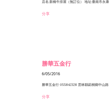
店名:新橋牛排屋（無訂位） 地址:臺南市永康區復
分享
勝華五金行
6/05/2016
勝華五金行 055842328 雲林縣莿桐鄉中山路
分享