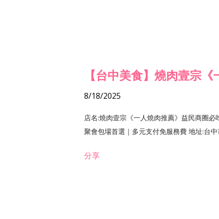
【台中美食】燒肉壹宗《
8/18/2025
店名:燒肉壹宗《一人燒肉推薦》益民商圈必
聚會包場首選｜多元支付免服務費 地址:台中市北區
分享