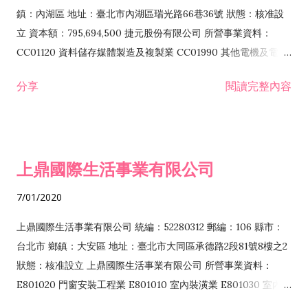
際貿易業 ZZ99999 除許可業務外，得經營法令非禁止或限制之
鎮：內湖區 地址：臺北市內湖區瑞光路66巷36號 狀態：核准設
業務
立 資本額：795,694,500 捷元股份有限公司 所營事業資料：
CC01120 資料儲存媒體製造及複製業 CC01990 其他電機及電子
機械器材製造業 CB01020 事務機器製造業 E601020 電器安裝業
分享
閱讀完整內容
CC01050 資料儲存及處理設備製造業 CC01060 有線通信機械器
材製造業 E605010 電腦設備安裝業 CC01070 無線通信機械器材
製造業 F113020 電器批發業 E701010 電信工程業 CC01080 電
子零組件製造業 CC01110 電腦及其週邊設備製造業 F113050 電
上鼎國際生活事業有限公司
腦及事務性機器設備批發業 F113070 電信器材批發業 F118010
資訊軟體批發業 F119010 電子材料批發業 F213010 電器零售業
7/01/2020
F213030 電腦及事務性機器設備零售業 F213060 電信器材零售
業 F218010 資訊軟體零售業 F219010 電子材料零售業 F399990
上鼎國際生活事業有限公司 統編：52280312 郵編：106 縣市：
其他綜合零售業 F399040 無店面零售業 F401010 國際貿易業
台北市 鄉鎮：大安區 地址：臺北市大同區承德路2段81號8樓之2
F601010 智慧財產權業 G801010 倉儲業 I102010 投資顧問業
狀態：核准設立 上鼎國際生活事業有限公司 所營事業資料：
I103060 管理顧問業 I199990 其他顧問服務業 I105010 藝術品
E801020 門窗安裝工程業 E801010 室內裝潢業 E801030 室內輕
諮詢顧問業 I301010 資訊軟體服務業 I301020 資料處理服務業
鋼架工程業 E801040 玻璃安裝工程業 E801070 廚具、衛浴設備