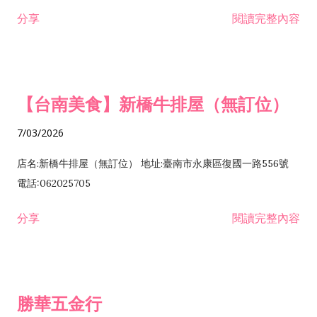
租售業 H701040 特定專業區開發業 H701060 新市鎮、新社區開
分享
閱讀完整內容
發業 H703090 不動產買賣業 H703100 不動產租賃業 I503010
景觀、室內設計業 ZZ99999 除許可業務外，得經營法令非禁止
或限制之業務
【台南美食】新橋牛排屋（無訂位）
7/03/2026
店名:新橋牛排屋（無訂位） 地址:臺南市永康區復國一路556號
電話:062025705
分享
閱讀完整內容
勝華五金行