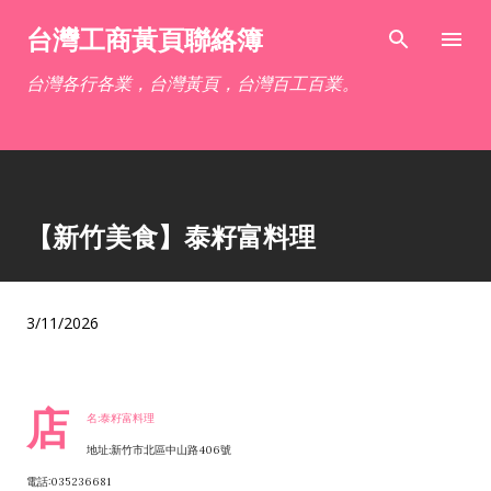
跳到主要內容
台灣工商黃頁聯絡簿
台灣各行各業，台灣黃頁，台灣百工百業。
【新竹美食】泰籽富料理
3/11/2026
店
名:泰籽富料理
地址:新竹市北區中山路406號
電話:035236681