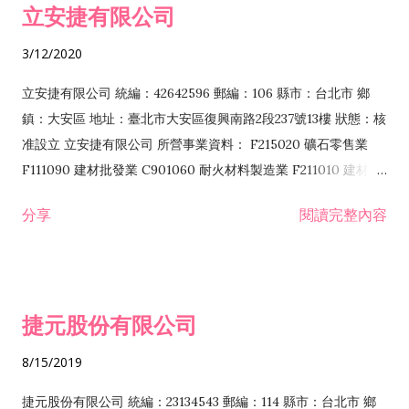
立安捷有限公司
業 F401171 酒類輸入業
3/12/2020
立安捷有限公司 統編：42642596 郵編：106 縣市：台北市 鄉
鎮：大安區 地址：臺北市大安區復興南路2段237號13樓 狀態：核
准設立 立安捷有限公司 所營事業資料： F215020 礦石零售業
F111090 建材批發業 C901060 耐火材料製造業 F211010 建材零
售業 C901070 石材製品製造業 F115020 礦石批發業 C901030
分享
閱讀完整內容
水泥製造業 C901050 水泥及混凝土製品製造業 C901040 預拌混
凝土製造業 E599010 配管工程業 E603110 冷作工程業 E603120
噴砂工程業 E801010 室內裝潢業 E901010 油漆工程業 E903010
防蝕、防銹工程業 EZ99990 其他工程業 F102170 食品什貨批發
捷元股份有限公司
業 F106020 日常用品批發業 F108031 醫療器材批發業 F108040
化粧品批發業 F203010 食品什貨、飲料零售業 F206020 日常用
8/15/2019
品零售業 F208031 醫療器材零售業 F208040 化粧品零售業
F399040 無店面零售業 F399990 其他綜合零售業 F401010 國
捷元股份有限公司 統編：23134543 郵編：114 縣市：台北市 鄉