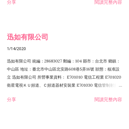
分享
閱讀完整內容
迅如有限公司
1/14/2020
迅如有限公司 統編：28683027 郵編：104 縣市：台北市 鄉鎮：
中山區 地址：臺北市中山區北安路608巷5弄16號 狀態：核准設
立 迅如有限公司 所營事業資料： E701010 電信工程業 E701020
衛星電視ＫＵ頻道、Ｃ頻道器材安裝業 E701030 電信管制射頻器
材裝設工程業 E801010 室內裝潢業 EZ05010 儀器、儀表安裝工
分享
閱讀完整內容
程業 I102010 投資顧問業 I301010 資訊軟體服務業 I301030 電
子資訊供應服務業 F113070 電信器材批發業 F118010 資訊軟體
批發業 F401010 國際貿易業 ZZ99999 除許可業務外，得經營法
令非禁止或限制之業務 F102030 菸酒批發業 F203020 菸酒零售