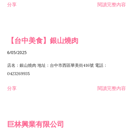
分享
閱讀完整內容
I301030 電子資訊供應服務業 I401010 一般廣告服務業 I501010
安裝工程業 F206020 日常用品零售業 F206040 水器材料零售業
產品設計業 IE01010 電信業務門號代辦業 IZ06010 理貨包裝業
F206060 祭祀用品零售業 F207030 清潔用品零售業 F211010 建
IZ09010 管理系統驗證業 IZ12010 人力派遣業 IZ13010 網路認
材零售業 F213010 電器零售業 F213030 電腦及事務性機器設備
證服務業 IZ15010 市場研究及民意調查業 IZ99990 其他工商服
零售業 F217010 消防安全設備零售業 F218010 資訊軟體零售業
【台中美食】銀山燒肉
務業 J399010 軟體出版業 J601010 藝文服務業 J602010 演藝活
H701010 住宅及大樓開發租售業 H701020 工業廠房開發租售業
動業 J701040 休閒活動場館業 J802010 運動訓練業 JA02010 電
H701050 投資興建公共建設業 H701060 新市鎮、新社區開發業
6/05/2025
器及電子產品修理業 JB01010 會議及展覽服務業 JD01010 工商
H701070 區段徵收及市地重劃代辦業 H701090 都市更新整建維
徵信服務業 JE01010 租賃業 E801010 室內裝潢業 E603010 電
護業 H702010 建築經理業 H703090 不動產買賣業 H703100 不
店名：銀山燒肉 地址：台中市西區華美街416號 電話：
纜安裝工程業 EZ05010 儀器、儀表安裝工程業 F102030 菸酒批
動產租賃業 I103060 管理顧問業 I199990 其他顧問服務業
0423269935
發業 F10...
I301010 資訊軟體服務業 I301020 資料處理服務業 I301030 電子
分享
閱讀完整內容
資訊供應服務業 IF01010 消防安全設備檢修業 JZ99050 仲介服
務業 JZ99990 未分類其他服務業 F201070 花卉零售業 F203010
食品什貨、飲料零售業 F204110 布疋、衣著、鞋、帽、傘、服飾
品零售業 F207200 化學原料零售業 F209060 文教、樂器、育樂
巨林興業有限公司
用品零售業 F215010 首飾及貴金屬零售業 F399040 無店面零售
業 F399990 其他綜合零售業 I301040 第三方支付服務業