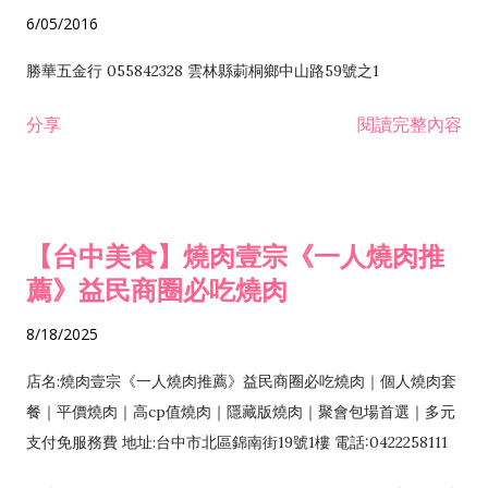
6/05/2016
勝華五金行 055842328 雲林縣莿桐鄉中山路59號之1
分享
閱讀完整內容
【台中美食】燒肉壹宗《一人燒肉推
薦》益民商圈必吃燒肉
8/18/2025
店名:燒肉壹宗《一人燒肉推薦》益民商圈必吃燒肉｜個人燒肉套
餐｜平價燒肉｜高cp值燒肉｜隱藏版燒肉｜聚會包場首選｜多元
支付免服務費 地址:台中市北區錦南街19號1樓 電話:0422258111