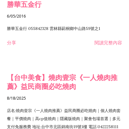
勝華五金行
6/05/2016
勝華五金行 055842328 雲林縣莿桐鄉中山路59號之1
分享
閱讀完整內容
【台中美食】燒肉壹宗《一人燒肉推
薦》益民商圈必吃燒肉
8/18/2025
店名:燒肉壹宗《一人燒肉推薦》益民商圈必吃燒肉｜個人燒肉套
餐｜平價燒肉｜高cp值燒肉｜隱藏版燒肉｜聚會包場首選｜多元
支付免服務費 地址:台中市北區錦南街19號1樓 電話:0422258111