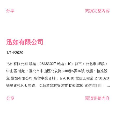
分享
閱讀完整內容
迅如有限公司
1/14/2020
迅如有限公司 統編：28683027 郵編：104 縣市：台北市 鄉鎮：
中山區 地址：臺北市中山區北安路608巷5弄16號 狀態：核准設
立 迅如有限公司 所營事業資料： E701010 電信工程業 E701020
衛星電視ＫＵ頻道、Ｃ頻道器材安裝業 E701030 電信管制射頻器
材裝設工程業 E801010 室內裝潢業 EZ05010 儀器、儀表安裝工
分享
閱讀完整內容
程業 I102010 投資顧問業 I301010 資訊軟體服務業 I301030 電
子資訊供應服務業 F113070 電信器材批發業 F118010 資訊軟體
批發業 F401010 國際貿易業 ZZ99999 除許可業務外，得經營法