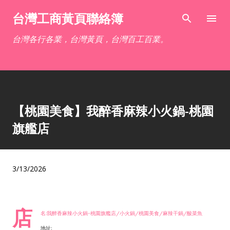
跳到主要內容
台灣工商黃頁聯絡簿
台灣各行各業，台灣黃頁，台灣百工百業。
【桃園美食】我醉香麻辣小火鍋-桃園
旗艦店
3/13/2026
店
名:我醉香麻辣小火鍋-桃園旗艦店/小火鍋/桃園美食/麻辣干鍋/酸菜魚
地址: