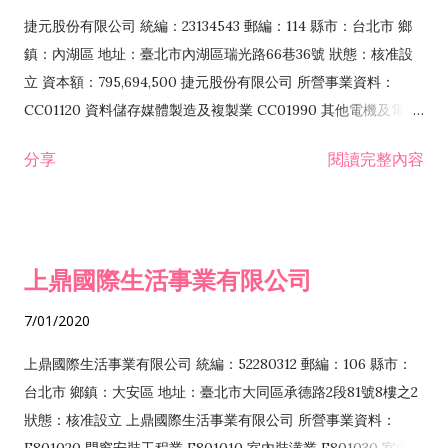
F399040 無店面零售業 F399990 其他綜合零售業 F401010 國
捷元股份有限公司 統編：23134543 郵編：114 縣市：台北市 鄉
際貿易業 ZZ99999 除許可業務外，得經營法令非禁止或限制之
鎮：內湖區 地址：臺北市內湖區瑞光路66巷36號 狀態：核准設
業務
立 資本額：795,694,500 捷元股份有限公司 所營事業資料：
CC01120 資料儲存媒體製造及複製業 CC01990 其他電機及電子
機械器材製造業 CB01020 事務機器製造業 E601020 電器安裝業
分享
閱讀完整內容
CC01050 資料儲存及處理設備製造業 CC01060 有線通信機械器
材製造業 E605010 電腦設備安裝業 CC01070 無線通信機械器材
製造業 F113020 電器批發業 E701010 電信工程業 CC01080 電
子零組件製造業 CC01110 電腦及其週邊設備製造業 F113050 電
上鼎國際生活事業有限公司
腦及事務性機器設備批發業 F113070 電信器材批發業 F118010
資訊軟體批發業 F119010 電子材料批發業 F213010 電器零售業
7/01/2020
F213030 電腦及事務性機器設備零售業 F213060 電信器材零售
業 F218010 資訊軟體零售業 F219010 電子材料零售業 F399990
上鼎國際生活事業有限公司 統編：52280312 郵編：106 縣市：
其他綜合零售業 F399040 無店面零售業 F401010 國際貿易業
台北市 鄉鎮：大安區 地址：臺北市大同區承德路2段81號8樓之2
F601010 智慧財產權業 G801010 倉儲業 I102010 投資顧問業
狀態：核准設立 上鼎國際生活事業有限公司 所營事業資料：
I103060 管理顧問業 I199990 其他顧問服務業 I105010 藝術品