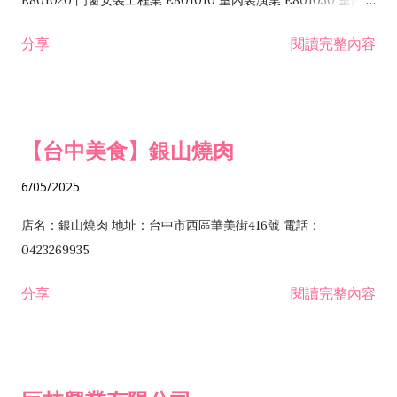
E801020 門窗安裝工程業 E801010 室內裝潢業 E801030 室內輕
諮詢顧問業 I301010 資訊軟體服務業 I301020 資料處理服務業
鋼架工程業 E801040 玻璃安裝工程業 E801070 廚具、衛浴設備
分享
閱讀完整內容
I301030 電子資訊供應服務業 I401010 一般廣告服務業 I501010
安裝工程業 F206020 日常用品零售業 F206040 水器材料零售業
產品設計業 IE01010 電信業務門號代辦業 IZ06010 理貨包裝業
F206060 祭祀用品零售業 F207030 清潔用品零售業 F211010 建
IZ09010 管理系統驗證業 IZ12010 人力派遣業 IZ13010 網路認
材零售業 F213010 電器零售業 F213030 電腦及事務性機器設備
證服務業 IZ15010 市場研究及民意調查業 IZ99990 其他工商服
零售業 F217010 消防安全設備零售業 F218010 資訊軟體零售業
【台中美食】銀山燒肉
務業 J399010 軟體出版業 J601010 藝文服務業 J602010 演藝活
H701010 住宅及大樓開發租售業 H701020 工業廠房開發租售業
動業 J701040 休閒活動場館業 J802010 運動訓練業 JA02010 電
H701050 投資興建公共建設業 H701060 新市鎮、新社區開發業
6/05/2025
器及電子產品修理業 JB01010 會議及展覽服務業 JD01010 工商
H701070 區段徵收及市地重劃代辦業 H701090 都市更新整建維
徵信服務業 JE01010 租賃業 E801010 室內裝潢業 E603010 電
護業 H702010 建築經理業 H703090 不動產買賣業 H703100 不
店名：銀山燒肉 地址：台中市西區華美街416號 電話：
纜安裝工程業 EZ05010 儀器、儀表安裝工程業 F102030 菸酒批
動產租賃業 I103060 管理顧問業 I199990 其他顧問服務業
0423269935
發業 F10...
I301010 資訊軟體服務業 I301020 資料處理服務業 I301030 電子
分享
閱讀完整內容
資訊供應服務業 IF01010 消防安全設備檢修業 JZ99050 仲介服
務業 JZ99990 未分類其他服務業 F201070 花卉零售業 F203010
食品什貨、飲料零售業 F204110 布疋、衣著、鞋、帽、傘、服飾
品零售業 F207200 化學原料零售業 F209060 文教、樂器、育樂