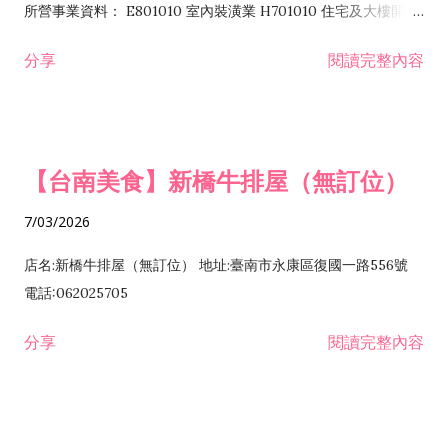
所營事業資料： E801010 室內裝潢業 H701010 住宅及大樓開發
租售業 H701040 特定專業區開發業 H701060 新市鎮、新社區開
分享
閱讀完整內容
發業 H703090 不動產買賣業 H703100 不動產租賃業 I503010
景觀、室內設計業 ZZ99999 除許可業務外，得經營法令非禁止
或限制之業務
【台南美食】新橋牛排屋（無訂位）
7/03/2026
店名:新橋牛排屋（無訂位） 地址:臺南市永康區復國一路556號
電話:062025705
分享
閱讀完整內容