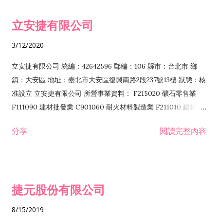
令非禁止或限制之業務 F102030 菸酒批發業 F203020 菸酒零售
立安捷有限公司
業 F401171 酒類輸入業
3/12/2020
立安捷有限公司 統編：42642596 郵編：106 縣市：台北市 鄉
鎮：大安區 地址：臺北市大安區復興南路2段237號13樓 狀態：核
准設立 立安捷有限公司 所營事業資料： F215020 礦石零售業
F111090 建材批發業 C901060 耐火材料製造業 F211010 建材零
售業 C901070 石材製品製造業 F115020 礦石批發業 C901030
分享
閱讀完整內容
水泥製造業 C901050 水泥及混凝土製品製造業 C901040 預拌混
凝土製造業 E599010 配管工程業 E603110 冷作工程業 E603120
噴砂工程業 E801010 室內裝潢業 E901010 油漆工程業 E903010
防蝕、防銹工程業 EZ99990 其他工程業 F102170 食品什貨批發
捷元股份有限公司
業 F106020 日常用品批發業 F108031 醫療器材批發業 F108040
化粧品批發業 F203010 食品什貨、飲料零售業 F206020 日常用
8/15/2019
品零售業 F208031 醫療器材零售業 F208040 化粧品零售業