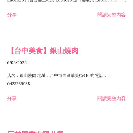
E801020 門窗安裝工程業 E801010 室內裝潢業 E801030 室內輕
諮詢顧問業 I301010 資訊軟體服務業 I301020 資料處理服務業
鋼架工程業 E801040 玻璃安裝工程業 E801070 廚具、衛浴設備
分享
閱讀完整內容
I301030 電子資訊供應服務業 I401010 一般廣告服務業 I501010
安裝工程業 F206020 日常用品零售業 F206040 水器材料零售業
產品設計業 IE01010 電信業務門號代辦業 IZ06010 理貨包裝業
F206060 祭祀用品零售業 F207030 清潔用品零售業 F211010 建
IZ09010 管理系統驗證業 IZ12010 人力派遣業 IZ13010 網路認
材零售業 F213010 電器零售業 F213030 電腦及事務性機器設備
證服務業 IZ15010 市場研究及民意調查業 IZ99990 其他工商服
零售業 F217010 消防安全設備零售業 F218010 資訊軟體零售業
【台中美食】銀山燒肉
務業 J399010 軟體出版業 J601010 藝文服務業 J602010 演藝活
H701010 住宅及大樓開發租售業 H701020 工業廠房開發租售業
動業 J701040 休閒活動場館業 J802010 運動訓練業 JA02010 電
H701050 投資興建公共建設業 H701060 新市鎮、新社區開發業
6/05/2025
器及電子產品修理業 JB01010 會議及展覽服務業 JD01010 工商
H701070 區段徵收及市地重劃代辦業 H701090 都市更新整建維
徵信服務業 JE01010 租賃業 E801010 室內裝潢業 E603010 電
護業 H702010 建築經理業 H703090 不動產買賣業 H703100 不
店名：銀山燒肉 地址：台中市西區華美街416號 電話：
纜安裝工程業 EZ05010 儀器、儀表安裝工程業 F102030 菸酒批
動產租賃業 I103060 管理顧問業 I199990 其他顧問服務業
0423269935
發業 F10...
I301010 資訊軟體服務業 I301020 資料處理服務業 I301030 電子
分享
閱讀完整內容
資訊供應服務業 IF01010 消防安全設備檢修業 JZ99050 仲介服
務業 JZ99990 未分類其他服務業 F201070 花卉零售業 F203010
食品什貨、飲料零售業 F204110 布疋、衣著、鞋、帽、傘、服飾
品零售業 F207200 化學原料零售業 F209060 文教、樂器、育樂