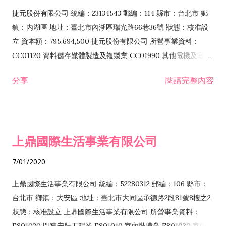
F399040 無店面零售業 F399990 其他綜合零售業 F401010 國
捷元股份有限公司 統編：23134543 郵編：114 縣市：台北市 鄉
際貿易業 ZZ99999 除許可業務外，得經營法令非禁止或限制之
鎮：內湖區 地址：臺北市內湖區瑞光路66巷36號 狀態：核准設
業務
立 資本額：795,694,500 捷元股份有限公司 所營事業資料：
CC01120 資料儲存媒體製造及複製業 CC01990 其他電機及電子
機械器材製造業 CB01020 事務機器製造業 E601020 電器安裝業
分享
閱讀完整內容
CC01050 資料儲存及處理設備製造業 CC01060 有線通信機械器
材製造業 E605010 電腦設備安裝業 CC01070 無線通信機械器材
製造業 F113020 電器批發業 E701010 電信工程業 CC01080 電
子零組件製造業 CC01110 電腦及其週邊設備製造業 F113050 電
上鼎國際生活事業有限公司
腦及事務性機器設備批發業 F113070 電信器材批發業 F118010
資訊軟體批發業 F119010 電子材料批發業 F213010 電器零售業
7/01/2020
F213030 電腦及事務性機器設備零售業 F213060 電信器材零售
業 F218010 資訊軟體零售業 F219010 電子材料零售業 F399990
上鼎國際生活事業有限公司 統編：52280312 郵編：106 縣市：
其他綜合零售業 F399040 無店面零售業 F401010 國際貿易業
台北市 鄉鎮：大安區 地址：臺北市大同區承德路2段81號8樓之2
F601010 智慧財產權業 G801010 倉儲業 I102010 投資顧問業
狀態：核准設立 上鼎國際生活事業有限公司 所營事業資料：
I103060 管理顧問業 I199990 其他顧問服務業 I105010 藝術品