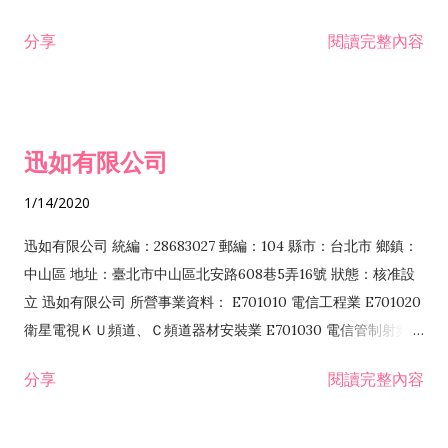
分享
閱讀完整內容
迅如有限公司
1/14/2020
迅如有限公司 統編：28683027 郵編：104 縣市：台北市 鄉鎮：
中山區 地址：臺北市中山區北安路608巷5弄16號 狀態：核准設
立 迅如有限公司 所營事業資料： E701010 電信工程業 E701020
衛星電視ＫＵ頻道、Ｃ頻道器材安裝業 E701030 電信管制射頻器
材裝設工程業 E801010 室內裝潢業 EZ05010 儀器、儀表安裝工
分享
閱讀完整內容
程業 I102010 投資顧問業 I301010 資訊軟體服務業 I301030 電
子資訊供應服務業 F113070 電信器材批發業 F118010 資訊軟體
批發業 F401010 國際貿易業 ZZ99999 除許可業務外，得經營法