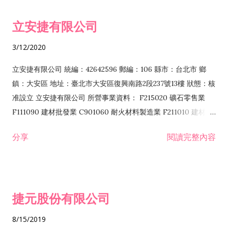
令非禁止或限制之業務 F102030 菸酒批發業 F203020 菸酒零售
立安捷有限公司
業 F401171 酒類輸入業
3/12/2020
立安捷有限公司 統編：42642596 郵編：106 縣市：台北市 鄉
鎮：大安區 地址：臺北市大安區復興南路2段237號13樓 狀態：核
准設立 立安捷有限公司 所營事業資料： F215020 礦石零售業
F111090 建材批發業 C901060 耐火材料製造業 F211010 建材零
售業 C901070 石材製品製造業 F115020 礦石批發業 C901030
分享
閱讀完整內容
水泥製造業 C901050 水泥及混凝土製品製造業 C901040 預拌混
凝土製造業 E599010 配管工程業 E603110 冷作工程業 E603120
噴砂工程業 E801010 室內裝潢業 E901010 油漆工程業 E903010
防蝕、防銹工程業 EZ99990 其他工程業 F102170 食品什貨批發
捷元股份有限公司
業 F106020 日常用品批發業 F108031 醫療器材批發業 F108040
化粧品批發業 F203010 食品什貨、飲料零售業 F206020 日常用
8/15/2019
品零售業 F208031 醫療器材零售業 F208040 化粧品零售業