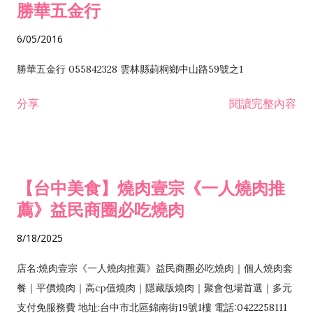
勝華五金行
6/05/2016
勝華五金行 055842328 雲林縣莿桐鄉中山路59號之1
分享
閱讀完整內容
【台中美食】燒肉壹宗《一人燒肉推
薦》益民商圈必吃燒肉
8/18/2025
店名:燒肉壹宗《一人燒肉推薦》益民商圈必吃燒肉｜個人燒肉套
餐｜平價燒肉｜高cp值燒肉｜隱藏版燒肉｜聚會包場首選｜多元
支付免服務費 地址:台中市北區錦南街19號1樓 電話:0422258111