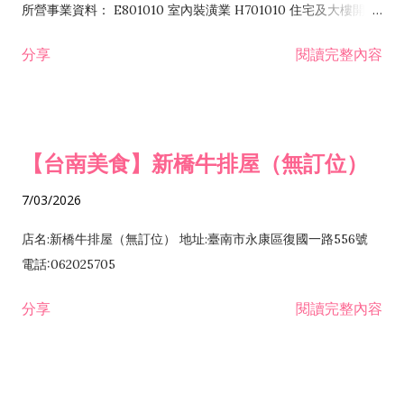
所營事業資料： E801010 室內裝潢業 H701010 住宅及大樓開發
租售業 H701040 特定專業區開發業 H701060 新市鎮、新社區開
分享
閱讀完整內容
發業 H703090 不動產買賣業 H703100 不動產租賃業 I503010
景觀、室內設計業 ZZ99999 除許可業務外，得經營法令非禁止
或限制之業務
【台南美食】新橋牛排屋（無訂位）
7/03/2026
店名:新橋牛排屋（無訂位） 地址:臺南市永康區復國一路556號
電話:062025705
分享
閱讀完整內容