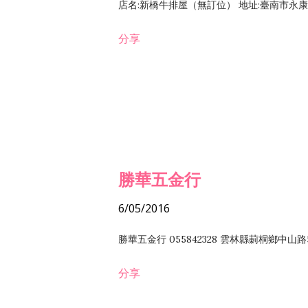
店名:新橋牛排屋（無訂位） 地址:臺南市永康區復
分享
勝華五金行
6/05/2016
勝華五金行 055842328 雲林縣莿桐鄉中山路
分享