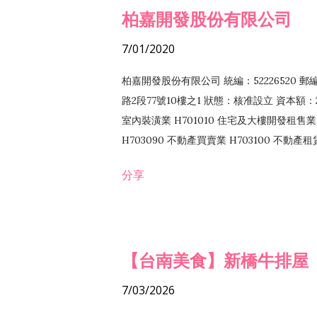
柏嘉開發股份有限公司
7/01/2020
柏嘉開發股份有限公司 統編：52226520 
路2段77號10樓之1 狀態：核准設立 資本額：2
室內裝潢業 H701010 住宅及大樓開發租售業 
H703090 不動產買賣業 H703100 不動產
營法令非禁止或限制之業務
分享
【台南美食】新橋牛排屋
7/03/2026