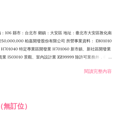
郵編：106 縣市：台北市 鄉鎮：大安區 地址：臺北市大安區敦化南
50,000,000 柏嘉開發股份有限公司 所營事業資料： E801010
H701040 特定專業區開發業 H701060 新市鎮、新社區開發業
租賃業 I503010 景觀、室內設計業 ZZ99999 除許可業務外，得經
閱讀完整內容
（無訂位）