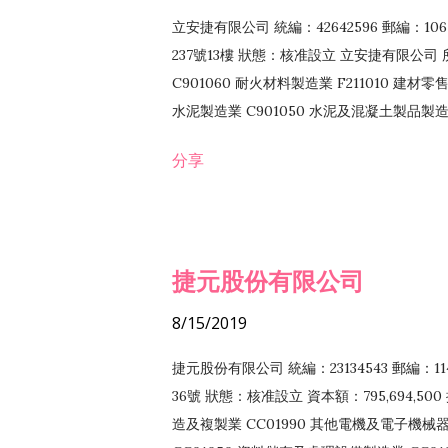
立安捷有限公司 統編：42642596 郵編：
237號13樓 狀態：核准設立 立安捷有限公司 所
C901060 耐火材料製造業 F211010 建材零售
水泥製造業 C901050 水泥及混凝土製品製造業 
冷作工程業 E603120 噴砂工程業 E801010
分享
EZ99990 其他工程業 F102170 食品什貨批
F108040 化粧品批發業 F203010 食品什
業 F208040 化粧品零售業 F399040 無店
ZZ99999 除許可業務外，得經營法令非禁
捷元股份有限公司
8/15/2019
捷元股份有限公司 統編：23134543 郵編
36號 狀態：核准設立 資本額：795,694,5
造及複製業 CC01990 其他電機及電子機械器材