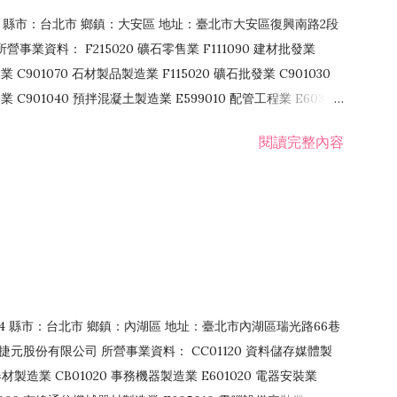
106 縣市：台北市 鄉鎮：大安區 地址：臺北市大安區復興南路2段
營事業資料： F215020 礦石零售業 F111090 建材批發業
業 C901070 石材製品製造業 F115020 礦石批發業 C901030
C901040 預拌混凝土製造業 E599010 配管工程業 E603110
 室內裝潢業 E901010 油漆工程業 E903010 防蝕、防銹工程業
閱讀完整內容
發業 F106020 日常用品批發業 F108031 醫療器材批發業
貨、飲料零售業 F206020 日常用品零售業 F208031 醫療器材零售
面零售業 F399990 其他綜合零售業 F401010 國際貿易業
止或限制之業務
：114 縣市：台北市 鄉鎮：內湖區 地址：臺北市內湖區瑞光路66巷
00 捷元股份有限公司 所營事業資料： CC01120 資料儲存媒體製
製造業 CB01020 事務機器製造業 E601020 電器安裝業