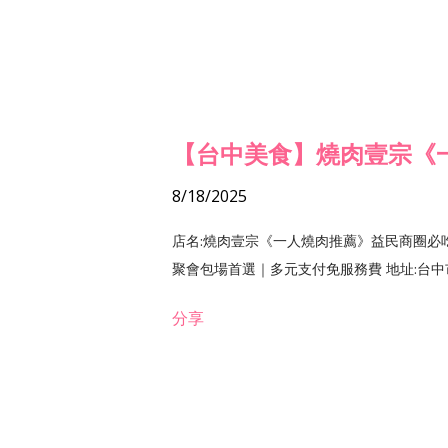
【台中美食】燒肉壹宗《
8/18/2025
店名:燒肉壹宗《一人燒肉推薦》益民商圈必
聚會包場首選｜多元支付免服務費 地址:台中市北區
分享