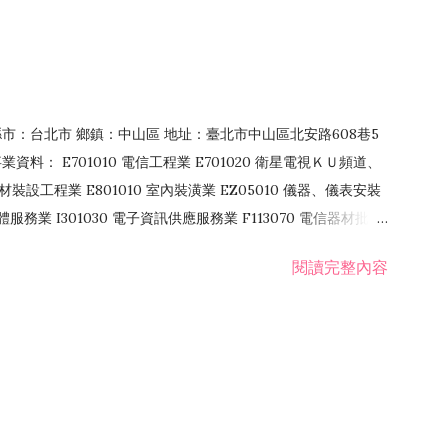
4 縣市：台北市 鄉鎮：中山區 地址：臺北市中山區北安路608巷5
資料： E701010 電信工程業 E701020 衛星電視ＫＵ頻道、
裝設工程業 E801010 室內裝潢業 EZ05010 儀器、儀表安裝
訊軟體服務業 I301030 電子資訊供應服務業 F113070 電信器材批發
 國際貿易業 ZZ99999 除許可業務外，得經營法令非禁止或限制之業
閱讀完整內容
業 F401171 酒類輸入業