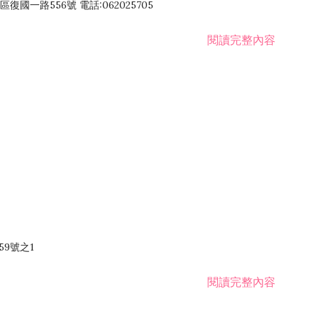
國一路556號 電話:062025705
閱讀完整內容
59號之1
閱讀完整內容