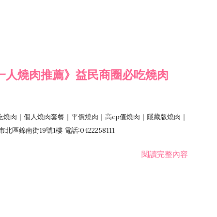
一人燒肉推薦》益民商圈必吃燒肉
吃燒肉｜個人燒肉套餐｜平價燒肉｜高cp值燒肉｜隱藏版燒肉｜
錦南街19號1樓 電話:0422258111
閱讀完整內容