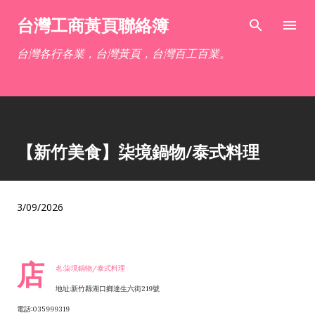
跳到主要內容
台灣工商黃頁聯絡簿
台灣各行各業，台灣黃頁，台灣百工百業。
【新竹美食】柒境鍋物/泰式料理
3/09/2026
店
名:柒境鍋物/泰式料理
地址:新竹縣湖口鄉達生六街219號
電話:035999319