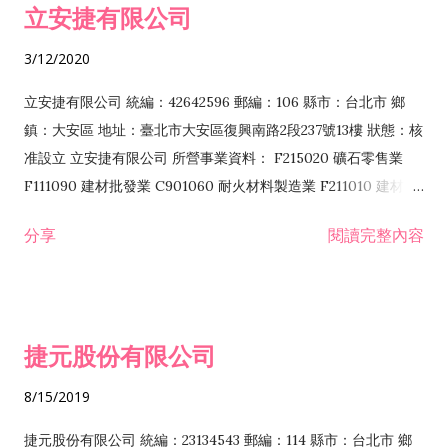
立安捷有限公司
業 F401171 酒類輸入業
3/12/2020
立安捷有限公司 統編：42642596 郵編：106 縣市：台北市 鄉
鎮：大安區 地址：臺北市大安區復興南路2段237號13樓 狀態：核
准設立 立安捷有限公司 所營事業資料： F215020 礦石零售業
F111090 建材批發業 C901060 耐火材料製造業 F211010 建材零
售業 C901070 石材製品製造業 F115020 礦石批發業 C901030
分享
閱讀完整內容
水泥製造業 C901050 水泥及混凝土製品製造業 C901040 預拌混
凝土製造業 E599010 配管工程業 E603110 冷作工程業 E603120
噴砂工程業 E801010 室內裝潢業 E901010 油漆工程業 E903010
防蝕、防銹工程業 EZ99990 其他工程業 F102170 食品什貨批發
捷元股份有限公司
業 F106020 日常用品批發業 F108031 醫療器材批發業 F108040
化粧品批發業 F203010 食品什貨、飲料零售業 F206020 日常用
8/15/2019
品零售業 F208031 醫療器材零售業 F208040 化粧品零售業
F399040 無店面零售業 F399990 其他綜合零售業 F401010 國
捷元股份有限公司 統編：23134543 郵編：114 縣市：台北市 鄉