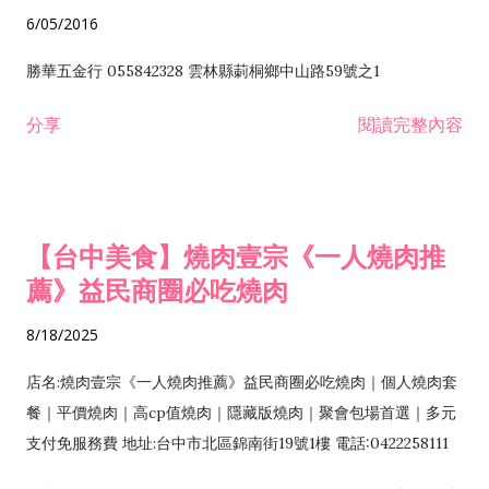
6/05/2016
勝華五金行 055842328 雲林縣莿桐鄉中山路59號之1
分享
閱讀完整內容
【台中美食】燒肉壹宗《一人燒肉推
薦》益民商圈必吃燒肉
8/18/2025
店名:燒肉壹宗《一人燒肉推薦》益民商圈必吃燒肉｜個人燒肉套
餐｜平價燒肉｜高cp值燒肉｜隱藏版燒肉｜聚會包場首選｜多元
支付免服務費 地址:台中市北區錦南街19號1樓 電話:0422258111