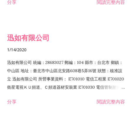
分享
閱讀完整內容
迅如有限公司
1/14/2020
迅如有限公司 統編：28683027 郵編：104 縣市：台北市 鄉鎮：
中山區 地址：臺北市中山區北安路608巷5弄16號 狀態：核准設
立 迅如有限公司 所營事業資料： E701010 電信工程業 E701020
衛星電視ＫＵ頻道、Ｃ頻道器材安裝業 E701030 電信管制射頻器
材裝設工程業 E801010 室內裝潢業 EZ05010 儀器、儀表安裝工
分享
閱讀完整內容
程業 I102010 投資顧問業 I301010 資訊軟體服務業 I301030 電
子資訊供應服務業 F113070 電信器材批發業 F118010 資訊軟體
批發業 F401010 國際貿易業 ZZ99999 除許可業務外，得經營法
令非禁止或限制之業務 F102030 菸酒批發業 F203020 菸酒零售