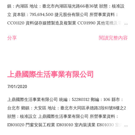
際貿易業 ZZ99999 除許可業務外，得經營法令非禁止或限制之
鎮：內湖區 地址：臺北市內湖區瑞光路66巷36號 狀態：核准設
業務
立 資本額：795,694,500 捷元股份有限公司 所營事業資料：
CC01120 資料儲存媒體製造及複製業 CC01990 其他電機及電子
機械器材製造業 CB01020 事務機器製造業 E601020 電器安裝業
分享
閱讀完整內容
CC01050 資料儲存及處理設備製造業 CC01060 有線通信機械器
材製造業 E605010 電腦設備安裝業 CC01070 無線通信機械器材
製造業 F113020 電器批發業 E701010 電信工程業 CC01080 電
子零組件製造業 CC01110 電腦及其週邊設備製造業 F113050 電
上鼎國際生活事業有限公司
腦及事務性機器設備批發業 F113070 電信器材批發業 F118010
資訊軟體批發業 F119010 電子材料批發業 F213010 電器零售業
7/01/2020
F213030 電腦及事務性機器設備零售業 F213060 電信器材零售
業 F218010 資訊軟體零售業 F219010 電子材料零售業 F399990
上鼎國際生活事業有限公司 統編：52280312 郵編：106 縣市：
其他綜合零售業 F399040 無店面零售業 F401010 國際貿易業
台北市 鄉鎮：大安區 地址：臺北市大同區承德路2段81號8樓之2
F601010 智慧財產權業 G801010 倉儲業 I102010 投資顧問業
狀態：核准設立 上鼎國際生活事業有限公司 所營事業資料：
I103060 管理顧問業 I199990 其他顧問服務業 I105010 藝術品
E801020 門窗安裝工程業 E801010 室內裝潢業 E801030 室內輕
諮詢顧問業 I301010 資訊軟體服務業 I301020 資料處理服務業
鋼架工程業 E801040 玻璃安裝工程業 E801070 廚具、衛浴設備