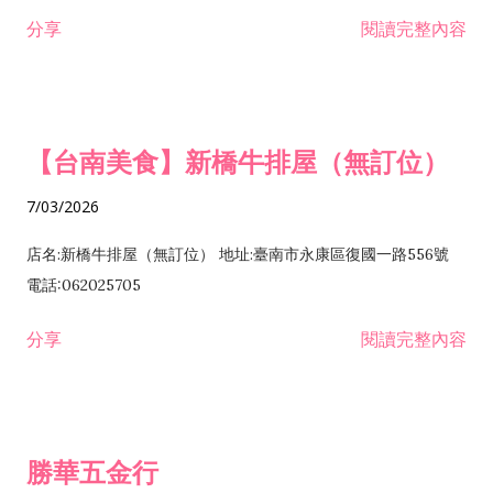
租售業 H701040 特定專業區開發業 H701060 新市鎮、新社區開
分享
閱讀完整內容
發業 H703090 不動產買賣業 H703100 不動產租賃業 I503010
景觀、室內設計業 ZZ99999 除許可業務外，得經營法令非禁止
或限制之業務
【台南美食】新橋牛排屋（無訂位）
7/03/2026
店名:新橋牛排屋（無訂位） 地址:臺南市永康區復國一路556號
電話:062025705
分享
閱讀完整內容
勝華五金行