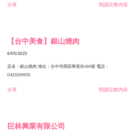
分享
閱讀完整內容
I301030 電子資訊供應服務業 I401010 一般廣告服務業 I501010
安裝工程業 F206020 日常用品零售業 F206040 水器材料零售業
產品設計業 IE01010 電信業務門號代辦業 IZ06010 理貨包裝業
F206060 祭祀用品零售業 F207030 清潔用品零售業 F211010 建
IZ09010 管理系統驗證業 IZ12010 人力派遣業 IZ13010 網路認
材零售業 F213010 電器零售業 F213030 電腦及事務性機器設備
證服務業 IZ15010 市場研究及民意調查業 IZ99990 其他工商服
零售業 F217010 消防安全設備零售業 F218010 資訊軟體零售業
【台中美食】銀山燒肉
務業 J399010 軟體出版業 J601010 藝文服務業 J602010 演藝活
H701010 住宅及大樓開發租售業 H701020 工業廠房開發租售業
動業 J701040 休閒活動場館業 J802010 運動訓練業 JA02010 電
H701050 投資興建公共建設業 H701060 新市鎮、新社區開發業
6/05/2025
器及電子產品修理業 JB01010 會議及展覽服務業 JD01010 工商
H701070 區段徵收及市地重劃代辦業 H701090 都市更新整建維
徵信服務業 JE01010 租賃業 E801010 室內裝潢業 E603010 電
護業 H702010 建築經理業 H703090 不動產買賣業 H703100 不
店名：銀山燒肉 地址：台中市西區華美街416號 電話：
纜安裝工程業 EZ05010 儀器、儀表安裝工程業 F102030 菸酒批
動產租賃業 I103060 管理顧問業 I199990 其他顧問服務業
0423269935
發業 F10...
I301010 資訊軟體服務業 I301020 資料處理服務業 I301030 電子
分享
閱讀完整內容
資訊供應服務業 IF01010 消防安全設備檢修業 JZ99050 仲介服
務業 JZ99990 未分類其他服務業 F201070 花卉零售業 F203010
食品什貨、飲料零售業 F204110 布疋、衣著、鞋、帽、傘、服飾
品零售業 F207200 化學原料零售業 F209060 文教、樂器、育樂
巨林興業有限公司
用品零售業 F215010 首飾及貴金屬零售業 F399040 無店面零售
業 F399990 其他綜合零售業 I301040 第三方支付服務業