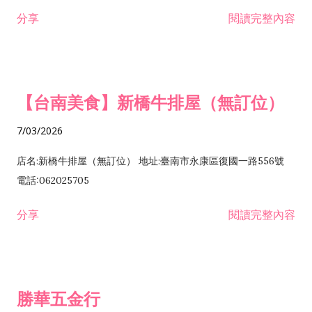
租售業 H701040 特定專業區開發業 H701060 新市鎮、新社區開
分享
閱讀完整內容
發業 H703090 不動產買賣業 H703100 不動產租賃業 I503010
景觀、室內設計業 ZZ99999 除許可業務外，得經營法令非禁止
或限制之業務
【台南美食】新橋牛排屋（無訂位）
7/03/2026
店名:新橋牛排屋（無訂位） 地址:臺南市永康區復國一路556號
電話:062025705
分享
閱讀完整內容
勝華五金行