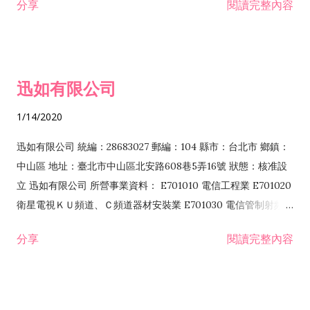
分享
閱讀完整內容
迅如有限公司
1/14/2020
迅如有限公司 統編：28683027 郵編：104 縣市：台北市 鄉鎮：
中山區 地址：臺北市中山區北安路608巷5弄16號 狀態：核准設
立 迅如有限公司 所營事業資料： E701010 電信工程業 E701020
衛星電視ＫＵ頻道、Ｃ頻道器材安裝業 E701030 電信管制射頻器
材裝設工程業 E801010 室內裝潢業 EZ05010 儀器、儀表安裝工
分享
閱讀完整內容
程業 I102010 投資顧問業 I301010 資訊軟體服務業 I301030 電
子資訊供應服務業 F113070 電信器材批發業 F118010 資訊軟體
批發業 F401010 國際貿易業 ZZ99999 除許可業務外，得經營法
令非禁止或限制之業務 F102030 菸酒批發業 F203020 菸酒零售