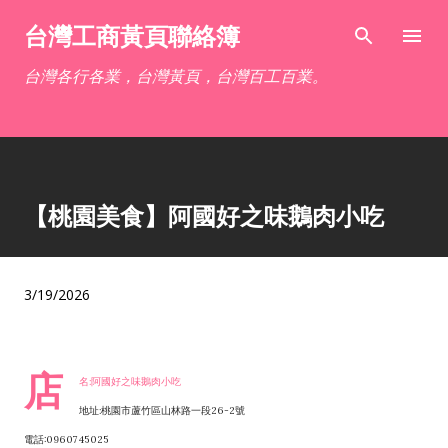
跳到主要內容
台灣工商黃頁聯絡簿
台灣各行各業，台灣黃頁，台灣百工百業。
【桃園美食】阿國好之味鵝肉小吃
3/19/2026
店
名:阿國好之味鵝肉小吃
地址:桃園市蘆竹區山林路一段26-2號
電話:0960745025