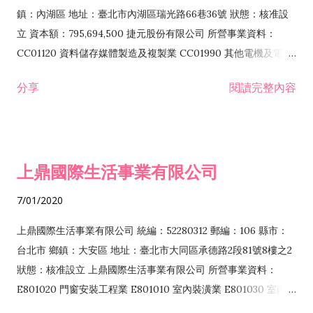
際貿易業 ZZ99999 除許可業務外，得經營法令非禁止或限制之
鎮：內湖區 地址：臺北市內湖區瑞光路66巷36號 狀態：核准設
業務
立 資本額：795,694,500 捷元股份有限公司 所營事業資料：
CC01120 資料儲存媒體製造及複製業 CC01990 其他電機及電子
機械器材製造業 CB01020 事務機器製造業 E601020 電器安裝業
分享
閱讀完整內容
CC01050 資料儲存及處理設備製造業 CC01060 有線通信機械器
材製造業 E605010 電腦設備安裝業 CC01070 無線通信機械器材
製造業 F113020 電器批發業 E701010 電信工程業 CC01080 電
子零組件製造業 CC01110 電腦及其週邊設備製造業 F113050 電
上鼎國際生活事業有限公司
腦及事務性機器設備批發業 F113070 電信器材批發業 F118010
資訊軟體批發業 F119010 電子材料批發業 F213010 電器零售業
7/01/2020
F213030 電腦及事務性機器設備零售業 F213060 電信器材零售
業 F218010 資訊軟體零售業 F219010 電子材料零售業 F399990
上鼎國際生活事業有限公司 統編：52280312 郵編：106 縣市：
其他綜合零售業 F399040 無店面零售業 F401010 國際貿易業
台北市 鄉鎮：大安區 地址：臺北市大同區承德路2段81號8樓之2
F601010 智慧財產權業 G801010 倉儲業 I102010 投資顧問業
狀態：核准設立 上鼎國際生活事業有限公司 所營事業資料：
I103060 管理顧問業 I199990 其他顧問服務業 I105010 藝術品
E801020 門窗安裝工程業 E801010 室內裝潢業 E801030 室內輕
諮詢顧問業 I301010 資訊軟體服務業 I301020 資料處理服務業
鋼架工程業 E801040 玻璃安裝工程業 E801070 廚具、衛浴設備