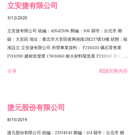
立安捷有限公司
業 F401171 酒類輸入業
3/12/2020
立安捷有限公司 統編：42642596 郵編：106 縣市：台北市 鄉
鎮：大安區 地址：臺北市大安區復興南路2段237號13樓 狀態：核
准設立 立安捷有限公司 所營事業資料： F215020 礦石零售業
F111090 建材批發業 C901060 耐火材料製造業 F211010 建材零
售業 C901070 石材製品製造業 F115020 礦石批發業 C901030
分享
閱讀完整內容
水泥製造業 C901050 水泥及混凝土製品製造業 C901040 預拌混
凝土製造業 E599010 配管工程業 E603110 冷作工程業 E603120
噴砂工程業 E801010 室內裝潢業 E901010 油漆工程業 E903010
防蝕、防銹工程業 EZ99990 其他工程業 F102170 食品什貨批發
捷元股份有限公司
業 F106020 日常用品批發業 F108031 醫療器材批發業 F108040
化粧品批發業 F203010 食品什貨、飲料零售業 F206020 日常用
8/15/2019
品零售業 F208031 醫療器材零售業 F208040 化粧品零售業
F399040 無店面零售業 F399990 其他綜合零售業 F401010 國
捷元股份有限公司 統編：23134543 郵編：114 縣市：台北市 鄉