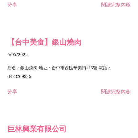
分享
閱讀完整內容
I301030 電子資訊供應服務業 I401010 一般廣告服務業 I501010
安裝工程業 F206020 日常用品零售業 F206040 水器材料零售業
產品設計業 IE01010 電信業務門號代辦業 IZ06010 理貨包裝業
F206060 祭祀用品零售業 F207030 清潔用品零售業 F211010 建
IZ09010 管理系統驗證業 IZ12010 人力派遣業 IZ13010 網路認
材零售業 F213010 電器零售業 F213030 電腦及事務性機器設備
證服務業 IZ15010 市場研究及民意調查業 IZ99990 其他工商服
零售業 F217010 消防安全設備零售業 F218010 資訊軟體零售業
【台中美食】銀山燒肉
務業 J399010 軟體出版業 J601010 藝文服務業 J602010 演藝活
H701010 住宅及大樓開發租售業 H701020 工業廠房開發租售業
動業 J701040 休閒活動場館業 J802010 運動訓練業 JA02010 電
H701050 投資興建公共建設業 H701060 新市鎮、新社區開發業
6/05/2025
器及電子產品修理業 JB01010 會議及展覽服務業 JD01010 工商
H701070 區段徵收及市地重劃代辦業 H701090 都市更新整建維
徵信服務業 JE01010 租賃業 E801010 室內裝潢業 E603010 電
護業 H702010 建築經理業 H703090 不動產買賣業 H703100 不
店名：銀山燒肉 地址：台中市西區華美街416號 電話：
纜安裝工程業 EZ05010 儀器、儀表安裝工程業 F102030 菸酒批
動產租賃業 I103060 管理顧問業 I199990 其他顧問服務業
0423269935
發業 F10...
I301010 資訊軟體服務業 I301020 資料處理服務業 I301030 電子
分享
閱讀完整內容
資訊供應服務業 IF01010 消防安全設備檢修業 JZ99050 仲介服
務業 JZ99990 未分類其他服務業 F201070 花卉零售業 F203010
食品什貨、飲料零售業 F204110 布疋、衣著、鞋、帽、傘、服飾
品零售業 F207200 化學原料零售業 F209060 文教、樂器、育樂
巨林興業有限公司
用品零售業 F215010 首飾及貴金屬零售業 F399040 無店面零售
業 F399990 其他綜合零售業 I301040 第三方支付服務業