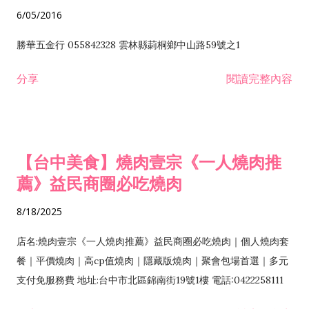
6/05/2016
勝華五金行 055842328 雲林縣莿桐鄉中山路59號之1
分享
閱讀完整內容
【台中美食】燒肉壹宗《一人燒肉推
薦》益民商圈必吃燒肉
8/18/2025
店名:燒肉壹宗《一人燒肉推薦》益民商圈必吃燒肉｜個人燒肉套
餐｜平價燒肉｜高cp值燒肉｜隱藏版燒肉｜聚會包場首選｜多元
支付免服務費 地址:台中市北區錦南街19號1樓 電話:0422258111