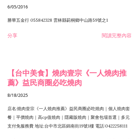
6/05/2016
勝華五金行 055842328 雲林縣莿桐鄉中山路59號之1
分享
閱讀完整內容
【台中美食】燒肉壹宗《一人燒肉推
薦》益民商圈必吃燒肉
8/18/2025
店名:燒肉壹宗《一人燒肉推薦》益民商圈必吃燒肉｜個人燒肉套
餐｜平價燒肉｜高cp值燒肉｜隱藏版燒肉｜聚會包場首選｜多元
支付免服務費 地址:台中市北區錦南街19號1樓 電話:0422258111