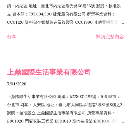
際貿易業 ZZ99999 除許可業務外，得經營法令非禁止或限制之
鎮：內湖區 地址：臺北市內湖區瑞光路66巷36號 狀態：核准設
業務
立 資本額：795,694,500 捷元股份有限公司 所營事業資料：
CC01120 資料儲存媒體製造及複製業 CC01990 其他電機及電子
機械器材製造業 CB01020 事務機器製造業 E601020 電器安裝業
分享
閱讀完整內容
CC01050 資料儲存及處理設備製造業 CC01060 有線通信機械器
材製造業 E605010 電腦設備安裝業 CC01070 無線通信機械器材
製造業 F113020 電器批發業 E701010 電信工程業 CC01080 電
子零組件製造業 CC01110 電腦及其週邊設備製造業 F113050 電
上鼎國際生活事業有限公司
腦及事務性機器設備批發業 F113070 電信器材批發業 F118010
資訊軟體批發業 F119010 電子材料批發業 F213010 電器零售業
7/01/2020
F213030 電腦及事務性機器設備零售業 F213060 電信器材零售
業 F218010 資訊軟體零售業 F219010 電子材料零售業 F399990
上鼎國際生活事業有限公司 統編：52280312 郵編：106 縣市：
其他綜合零售業 F399040 無店面零售業 F401010 國際貿易業
台北市 鄉鎮：大安區 地址：臺北市大同區承德路2段81號8樓之2
F601010 智慧財產權業 G801010 倉儲業 I102010 投資顧問業
狀態：核准設立 上鼎國際生活事業有限公司 所營事業資料：
I103060 管理顧問業 I199990 其他顧問服務業 I105010 藝術品
E801020 門窗安裝工程業 E801010 室內裝潢業 E801030 室內輕
諮詢顧問業 I301010 資訊軟體服務業 I301020 資料處理服務業
鋼架工程業 E801040 玻璃安裝工程業 E801070 廚具、衛浴設備