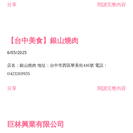
分享
閱讀完整內容
I301030 電子資訊供應服務業 I401010 一般廣告服務業 I501010
安裝工程業 F206020 日常用品零售業 F206040 水器材料零售業
產品設計業 IE01010 電信業務門號代辦業 IZ06010 理貨包裝業
F206060 祭祀用品零售業 F207030 清潔用品零售業 F211010 建
IZ09010 管理系統驗證業 IZ12010 人力派遣業 IZ13010 網路認
材零售業 F213010 電器零售業 F213030 電腦及事務性機器設備
證服務業 IZ15010 市場研究及民意調查業 IZ99990 其他工商服
零售業 F217010 消防安全設備零售業 F218010 資訊軟體零售業
【台中美食】銀山燒肉
務業 J399010 軟體出版業 J601010 藝文服務業 J602010 演藝活
H701010 住宅及大樓開發租售業 H701020 工業廠房開發租售業
動業 J701040 休閒活動場館業 J802010 運動訓練業 JA02010 電
H701050 投資興建公共建設業 H701060 新市鎮、新社區開發業
6/05/2025
器及電子產品修理業 JB01010 會議及展覽服務業 JD01010 工商
H701070 區段徵收及市地重劃代辦業 H701090 都市更新整建維
徵信服務業 JE01010 租賃業 E801010 室內裝潢業 E603010 電
護業 H702010 建築經理業 H703090 不動產買賣業 H703100 不
店名：銀山燒肉 地址：台中市西區華美街416號 電話：
纜安裝工程業 EZ05010 儀器、儀表安裝工程業 F102030 菸酒批
動產租賃業 I103060 管理顧問業 I199990 其他顧問服務業
0423269935
發業 F10...
I301010 資訊軟體服務業 I301020 資料處理服務業 I301030 電子
分享
閱讀完整內容
資訊供應服務業 IF01010 消防安全設備檢修業 JZ99050 仲介服
務業 JZ99990 未分類其他服務業 F201070 花卉零售業 F203010
食品什貨、飲料零售業 F204110 布疋、衣著、鞋、帽、傘、服飾
品零售業 F207200 化學原料零售業 F209060 文教、樂器、育樂
巨林興業有限公司
用品零售業 F215010 首飾及貴金屬零售業 F399040 無店面零售
業 F399990 其他綜合零售業 I301040 第三方支付服務業