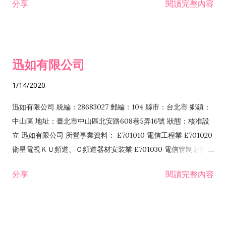
分享
閱讀完整內容
迅如有限公司
1/14/2020
迅如有限公司 統編：28683027 郵編：104 縣市：台北市 鄉鎮：
中山區 地址：臺北市中山區北安路608巷5弄16號 狀態：核准設
立 迅如有限公司 所營事業資料： E701010 電信工程業 E701020
衛星電視ＫＵ頻道、Ｃ頻道器材安裝業 E701030 電信管制射頻器
材裝設工程業 E801010 室內裝潢業 EZ05010 儀器、儀表安裝工
分享
閱讀完整內容
程業 I102010 投資顧問業 I301010 資訊軟體服務業 I301030 電
子資訊供應服務業 F113070 電信器材批發業 F118010 資訊軟體
批發業 F401010 國際貿易業 ZZ99999 除許可業務外，得經營法
令非禁止或限制之業務 F102030 菸酒批發業 F203020 菸酒零售