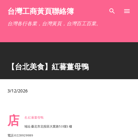
跳到主要內容
台灣工商黃頁聯絡簿
台灣各行各業，台灣黃頁，台灣百工百業。
【台北美食】紅蕃薑母鴨
3/12/2026
店
名:紅蕃薑母鴨
地址:臺北市北投區大業路531號1 樓
電話:0228929989