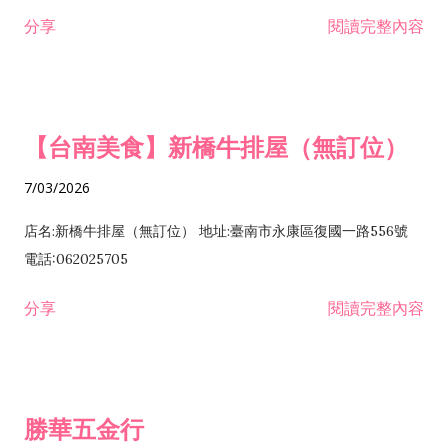
租售業 H701040 特定專業區開發業 H701060 新市鎮、新社區開
分享
閱讀完整內容
發業 H703090 不動產買賣業 H703100 不動產租賃業 I503010
景觀、室內設計業 ZZ99999 除許可業務外，得經營法令非禁止
或限制之業務
【台南美食】新橋牛排屋（無訂位）
7/03/2026
店名:新橋牛排屋（無訂位） 地址:臺南市永康區復國一路556號
電話:062025705
分享
閱讀完整內容
勝華五金行