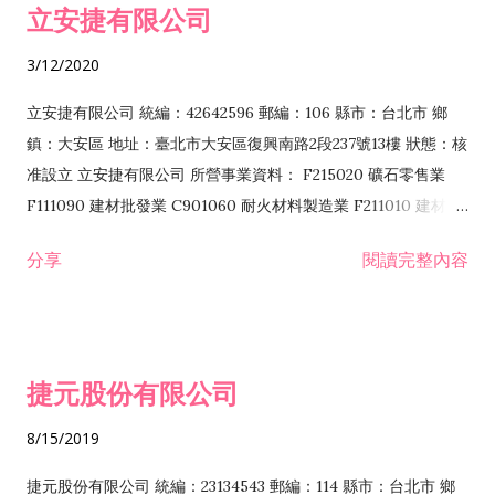
立安捷有限公司
業 F401171 酒類輸入業
3/12/2020
立安捷有限公司 統編：42642596 郵編：106 縣市：台北市 鄉
鎮：大安區 地址：臺北市大安區復興南路2段237號13樓 狀態：核
准設立 立安捷有限公司 所營事業資料： F215020 礦石零售業
F111090 建材批發業 C901060 耐火材料製造業 F211010 建材零
售業 C901070 石材製品製造業 F115020 礦石批發業 C901030
分享
閱讀完整內容
水泥製造業 C901050 水泥及混凝土製品製造業 C901040 預拌混
凝土製造業 E599010 配管工程業 E603110 冷作工程業 E603120
噴砂工程業 E801010 室內裝潢業 E901010 油漆工程業 E903010
防蝕、防銹工程業 EZ99990 其他工程業 F102170 食品什貨批發
捷元股份有限公司
業 F106020 日常用品批發業 F108031 醫療器材批發業 F108040
化粧品批發業 F203010 食品什貨、飲料零售業 F206020 日常用
8/15/2019
品零售業 F208031 醫療器材零售業 F208040 化粧品零售業
F399040 無店面零售業 F399990 其他綜合零售業 F401010 國
捷元股份有限公司 統編：23134543 郵編：114 縣市：台北市 鄉