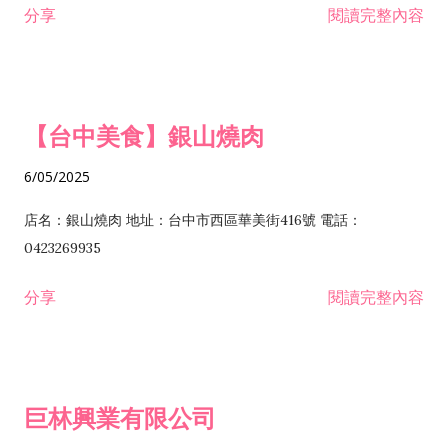
分享
閱讀完整內容
I301030 電子資訊供應服務業 I401010 一般廣告服務業 I501010
安裝工程業 F206020 日常用品零售業 F206040 水器材料零售業
產品設計業 IE01010 電信業務門號代辦業 IZ06010 理貨包裝業
F206060 祭祀用品零售業 F207030 清潔用品零售業 F211010 建
IZ09010 管理系統驗證業 IZ12010 人力派遣業 IZ13010 網路認
材零售業 F213010 電器零售業 F213030 電腦及事務性機器設備
證服務業 IZ15010 市場研究及民意調查業 IZ99990 其他工商服
零售業 F217010 消防安全設備零售業 F218010 資訊軟體零售業
【台中美食】銀山燒肉
務業 J399010 軟體出版業 J601010 藝文服務業 J602010 演藝活
H701010 住宅及大樓開發租售業 H701020 工業廠房開發租售業
動業 J701040 休閒活動場館業 J802010 運動訓練業 JA02010 電
H701050 投資興建公共建設業 H701060 新市鎮、新社區開發業
6/05/2025
器及電子產品修理業 JB01010 會議及展覽服務業 JD01010 工商
H701070 區段徵收及市地重劃代辦業 H701090 都市更新整建維
徵信服務業 JE01010 租賃業 E801010 室內裝潢業 E603010 電
護業 H702010 建築經理業 H703090 不動產買賣業 H703100 不
店名：銀山燒肉 地址：台中市西區華美街416號 電話：
纜安裝工程業 EZ05010 儀器、儀表安裝工程業 F102030 菸酒批
動產租賃業 I103060 管理顧問業 I199990 其他顧問服務業
0423269935
發業 F10...
I301010 資訊軟體服務業 I301020 資料處理服務業 I301030 電子
分享
閱讀完整內容
資訊供應服務業 IF01010 消防安全設備檢修業 JZ99050 仲介服
務業 JZ99990 未分類其他服務業 F201070 花卉零售業 F203010
食品什貨、飲料零售業 F204110 布疋、衣著、鞋、帽、傘、服飾
品零售業 F207200 化學原料零售業 F209060 文教、樂器、育樂
巨林興業有限公司
用品零售業 F215010 首飾及貴金屬零售業 F399040 無店面零售
業 F399990 其他綜合零售業 I301040 第三方支付服務業