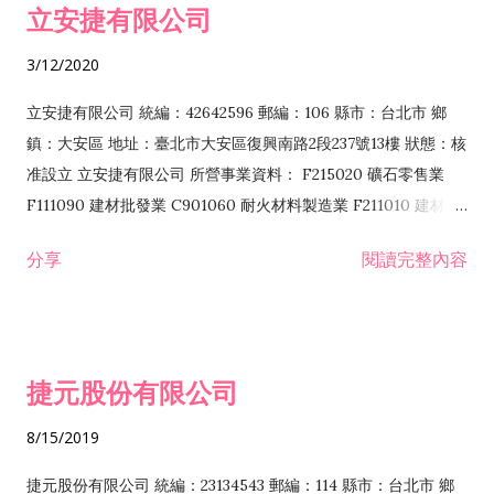
立安捷有限公司
業 F401171 酒類輸入業
3/12/2020
立安捷有限公司 統編：42642596 郵編：106 縣市：台北市 鄉
鎮：大安區 地址：臺北市大安區復興南路2段237號13樓 狀態：核
准設立 立安捷有限公司 所營事業資料： F215020 礦石零售業
F111090 建材批發業 C901060 耐火材料製造業 F211010 建材零
售業 C901070 石材製品製造業 F115020 礦石批發業 C901030
分享
閱讀完整內容
水泥製造業 C901050 水泥及混凝土製品製造業 C901040 預拌混
凝土製造業 E599010 配管工程業 E603110 冷作工程業 E603120
噴砂工程業 E801010 室內裝潢業 E901010 油漆工程業 E903010
防蝕、防銹工程業 EZ99990 其他工程業 F102170 食品什貨批發
捷元股份有限公司
業 F106020 日常用品批發業 F108031 醫療器材批發業 F108040
化粧品批發業 F203010 食品什貨、飲料零售業 F206020 日常用
8/15/2019
品零售業 F208031 醫療器材零售業 F208040 化粧品零售業
F399040 無店面零售業 F399990 其他綜合零售業 F401010 國
捷元股份有限公司 統編：23134543 郵編：114 縣市：台北市 鄉