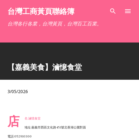
跳到主要內容
台灣工商黃頁聯絡簿
台灣各行各業，台灣黃頁，台灣百工百業。
【嘉義美食】滷憶食堂
3/05/2026
店
名:滷憶食堂
地址:嘉義市西區文化路451號北香湖公園對面
電話:052910300