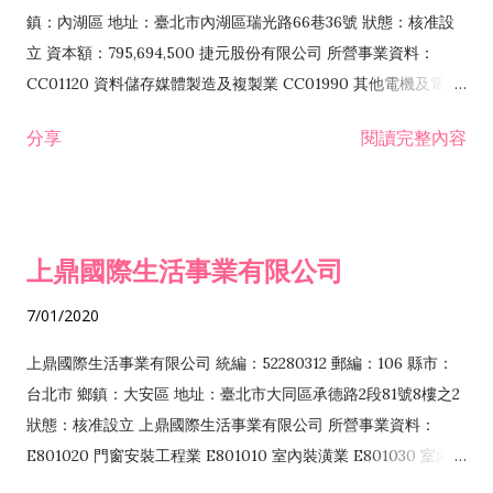
際貿易業 ZZ99999 除許可業務外，得經營法令非禁止或限制之
鎮：內湖區 地址：臺北市內湖區瑞光路66巷36號 狀態：核准設
業務
立 資本額：795,694,500 捷元股份有限公司 所營事業資料：
CC01120 資料儲存媒體製造及複製業 CC01990 其他電機及電子
機械器材製造業 CB01020 事務機器製造業 E601020 電器安裝業
分享
閱讀完整內容
CC01050 資料儲存及處理設備製造業 CC01060 有線通信機械器
材製造業 E605010 電腦設備安裝業 CC01070 無線通信機械器材
製造業 F113020 電器批發業 E701010 電信工程業 CC01080 電
子零組件製造業 CC01110 電腦及其週邊設備製造業 F113050 電
上鼎國際生活事業有限公司
腦及事務性機器設備批發業 F113070 電信器材批發業 F118010
資訊軟體批發業 F119010 電子材料批發業 F213010 電器零售業
7/01/2020
F213030 電腦及事務性機器設備零售業 F213060 電信器材零售
業 F218010 資訊軟體零售業 F219010 電子材料零售業 F399990
上鼎國際生活事業有限公司 統編：52280312 郵編：106 縣市：
其他綜合零售業 F399040 無店面零售業 F401010 國際貿易業
台北市 鄉鎮：大安區 地址：臺北市大同區承德路2段81號8樓之2
F601010 智慧財產權業 G801010 倉儲業 I102010 投資顧問業
狀態：核准設立 上鼎國際生活事業有限公司 所營事業資料：
I103060 管理顧問業 I199990 其他顧問服務業 I105010 藝術品
E801020 門窗安裝工程業 E801010 室內裝潢業 E801030 室內輕
諮詢顧問業 I301010 資訊軟體服務業 I301020 資料處理服務業
鋼架工程業 E801040 玻璃安裝工程業 E801070 廚具、衛浴設備