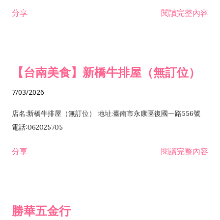
租售業 H701040 特定專業區開發業 H701060 新市鎮、新社區開
分享
閱讀完整內容
發業 H703090 不動產買賣業 H703100 不動產租賃業 I503010
景觀、室內設計業 ZZ99999 除許可業務外，得經營法令非禁止
或限制之業務
【台南美食】新橋牛排屋（無訂位）
7/03/2026
店名:新橋牛排屋（無訂位） 地址:臺南市永康區復國一路556號
電話:062025705
分享
閱讀完整內容
勝華五金行