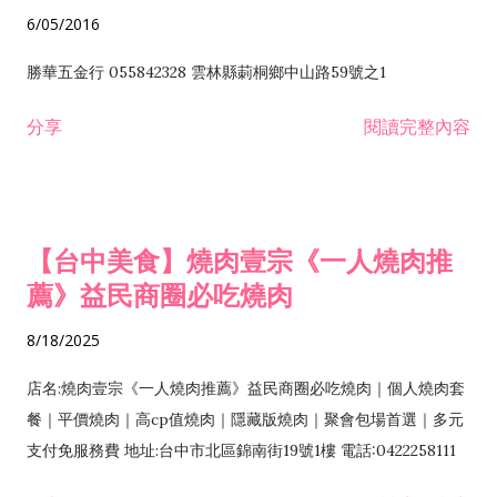
6/05/2016
勝華五金行 055842328 雲林縣莿桐鄉中山路59號之1
分享
閱讀完整內容
【台中美食】燒肉壹宗《一人燒肉推
薦》益民商圈必吃燒肉
8/18/2025
店名:燒肉壹宗《一人燒肉推薦》益民商圈必吃燒肉｜個人燒肉套
餐｜平價燒肉｜高cp值燒肉｜隱藏版燒肉｜聚會包場首選｜多元
支付免服務費 地址:台中市北區錦南街19號1樓 電話:0422258111