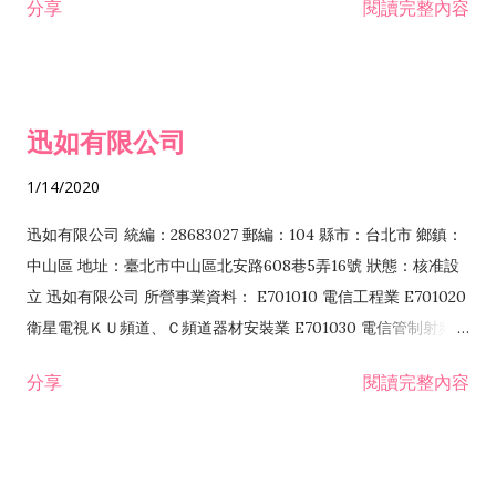
分享
閱讀完整內容
迅如有限公司
1/14/2020
迅如有限公司 統編：28683027 郵編：104 縣市：台北市 鄉鎮：
中山區 地址：臺北市中山區北安路608巷5弄16號 狀態：核准設
立 迅如有限公司 所營事業資料： E701010 電信工程業 E701020
衛星電視ＫＵ頻道、Ｃ頻道器材安裝業 E701030 電信管制射頻器
材裝設工程業 E801010 室內裝潢業 EZ05010 儀器、儀表安裝工
分享
閱讀完整內容
程業 I102010 投資顧問業 I301010 資訊軟體服務業 I301030 電
子資訊供應服務業 F113070 電信器材批發業 F118010 資訊軟體
批發業 F401010 國際貿易業 ZZ99999 除許可業務外，得經營法
令非禁止或限制之業務 F102030 菸酒批發業 F203020 菸酒零售