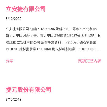
令非禁止或限制之業務 F102030 菸酒批發業 F203020 菸酒零售
立安捷有限公司
業 F401171 酒類輸入業
3/12/2020
立安捷有限公司 統編：42642596 郵編：106 縣市：台北市 鄉
鎮：大安區 地址：臺北市大安區復興南路2段237號13樓 狀態：核
准設立 立安捷有限公司 所營事業資料： F215020 礦石零售業
F111090 建材批發業 C901060 耐火材料製造業 F211010 建材零
售業 C901070 石材製品製造業 F115020 礦石批發業 C901030
分享
閱讀完整內容
水泥製造業 C901050 水泥及混凝土製品製造業 C901040 預拌混
凝土製造業 E599010 配管工程業 E603110 冷作工程業 E603120
噴砂工程業 E801010 室內裝潢業 E901010 油漆工程業 E903010
防蝕、防銹工程業 EZ99990 其他工程業 F102170 食品什貨批發
捷元股份有限公司
業 F106020 日常用品批發業 F108031 醫療器材批發業 F108040
化粧品批發業 F203010 食品什貨、飲料零售業 F206020 日常用
8/15/2019
品零售業 F208031 醫療器材零售業 F208040 化粧品零售業