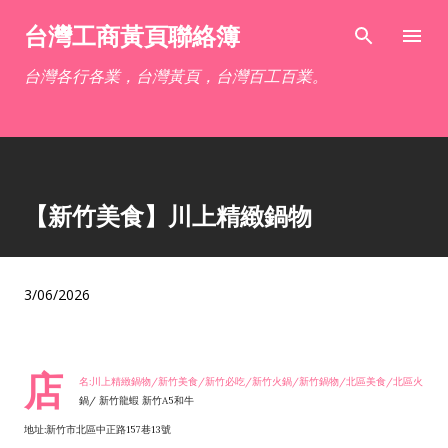
跳到主要內容
台灣工商黃頁聯絡簿
台灣各行各業，台灣黃頁，台灣百工百業。
【新竹美食】川上精緻鍋物
3/06/2026
店
名:川上精緻鍋物/新竹美食/新竹必吃/新竹火鍋/新竹鍋物/北區美食/北區火
鍋/ 新竹龍蝦 新竹A5和牛
地址:新竹市北區中正路157巷13號