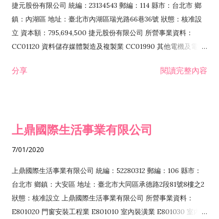
F399040 無店面零售業 F399990 其他綜合零售業 F401010 國
捷元股份有限公司 統編：23134543 郵編：114 縣市：台北市 鄉
際貿易業 ZZ99999 除許可業務外，得經營法令非禁止或限制之
鎮：內湖區 地址：臺北市內湖區瑞光路66巷36號 狀態：核准設
業務
立 資本額：795,694,500 捷元股份有限公司 所營事業資料：
CC01120 資料儲存媒體製造及複製業 CC01990 其他電機及電子
機械器材製造業 CB01020 事務機器製造業 E601020 電器安裝業
分享
閱讀完整內容
CC01050 資料儲存及處理設備製造業 CC01060 有線通信機械器
材製造業 E605010 電腦設備安裝業 CC01070 無線通信機械器材
製造業 F113020 電器批發業 E701010 電信工程業 CC01080 電
子零組件製造業 CC01110 電腦及其週邊設備製造業 F113050 電
上鼎國際生活事業有限公司
腦及事務性機器設備批發業 F113070 電信器材批發業 F118010
資訊軟體批發業 F119010 電子材料批發業 F213010 電器零售業
7/01/2020
F213030 電腦及事務性機器設備零售業 F213060 電信器材零售
業 F218010 資訊軟體零售業 F219010 電子材料零售業 F399990
上鼎國際生活事業有限公司 統編：52280312 郵編：106 縣市：
其他綜合零售業 F399040 無店面零售業 F401010 國際貿易業
台北市 鄉鎮：大安區 地址：臺北市大同區承德路2段81號8樓之2
F601010 智慧財產權業 G801010 倉儲業 I102010 投資顧問業
狀態：核准設立 上鼎國際生活事業有限公司 所營事業資料：
I103060 管理顧問業 I199990 其他顧問服務業 I105010 藝術品
E801020 門窗安裝工程業 E801010 室內裝潢業 E801030 室內輕