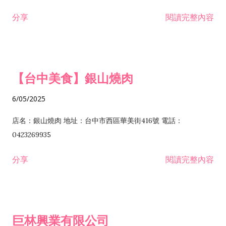
諮詢顧問業 I301010 資訊軟體服務業 I301020 資料處理服務業
鋼架工程業 E801040 玻璃安裝工程業 E801070 廚具、衛浴設備
分享
閱讀完整內容
I301030 電子資訊供應服務業 I401010 一般廣告服務業 I501010
安裝工程業 F206020 日常用品零售業 F206040 水器材料零售業
產品設計業 IE01010 電信業務門號代辦業 IZ06010 理貨包裝業
F206060 祭祀用品零售業 F207030 清潔用品零售業 F211010 建
IZ09010 管理系統驗證業 IZ12010 人力派遣業 IZ13010 網路認
材零售業 F213010 電器零售業 F213030 電腦及事務性機器設備
證服務業 IZ15010 市場研究及民意調查業 IZ99990 其他工商服
零售業 F217010 消防安全設備零售業 F218010 資訊軟體零售業
【台中美食】銀山燒肉
務業 J399010 軟體出版業 J601010 藝文服務業 J602010 演藝活
H701010 住宅及大樓開發租售業 H701020 工業廠房開發租售業
動業 J701040 休閒活動場館業 J802010 運動訓練業 JA02010 電
H701050 投資興建公共建設業 H701060 新市鎮、新社區開發業
6/05/2025
器及電子產品修理業 JB01010 會議及展覽服務業 JD01010 工商
H701070 區段徵收及市地重劃代辦業 H701090 都市更新整建維
徵信服務業 JE01010 租賃業 E801010 室內裝潢業 E603010 電
護業 H702010 建築經理業 H703090 不動產買賣業 H703100 不
店名：銀山燒肉 地址：台中市西區華美街416號 電話：
纜安裝工程業 EZ05010 儀器、儀表安裝工程業 F102030 菸酒批
動產租賃業 I103060 管理顧問業 I199990 其他顧問服務業
0423269935
發業 F10...
I301010 資訊軟體服務業 I301020 資料處理服務業 I301030 電子
分享
閱讀完整內容
資訊供應服務業 IF01010 消防安全設備檢修業 JZ99050 仲介服
務業 JZ99990 未分類其他服務業 F201070 花卉零售業 F203010
食品什貨、飲料零售業 F204110 布疋、衣著、鞋、帽、傘、服飾
品零售業 F207200 化學原料零售業 F209060 文教、樂器、育樂
巨林興業有限公司
用品零售業 F215010 首飾及貴金屬零售業 F399040 無店面零售