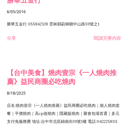
6/05/2016
勝華五金行 055842328 雲林縣莿桐鄉中山路59號之1
分享
閱讀完整內容
【台中美食】燒肉壹宗《一人燒肉推
薦》益民商圈必吃燒肉
8/18/2025
店名:燒肉壹宗《一人燒肉推薦》益民商圈必吃燒肉｜個人燒肉套
餐｜平價燒肉｜高cp值燒肉｜隱藏版燒肉｜聚會包場首選｜多元
支付免服務費 地址:台中市北區錦南街19號1樓 電話:0422258111