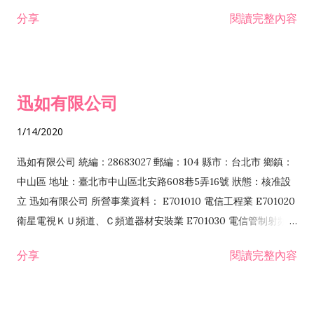
分享
閱讀完整內容
迅如有限公司
1/14/2020
迅如有限公司 統編：28683027 郵編：104 縣市：台北市 鄉鎮：
中山區 地址：臺北市中山區北安路608巷5弄16號 狀態：核准設
立 迅如有限公司 所營事業資料： E701010 電信工程業 E701020
衛星電視ＫＵ頻道、Ｃ頻道器材安裝業 E701030 電信管制射頻器
材裝設工程業 E801010 室內裝潢業 EZ05010 儀器、儀表安裝工
分享
閱讀完整內容
程業 I102010 投資顧問業 I301010 資訊軟體服務業 I301030 電
子資訊供應服務業 F113070 電信器材批發業 F118010 資訊軟體
批發業 F401010 國際貿易業 ZZ99999 除許可業務外，得經營法