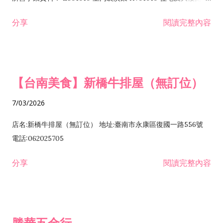
租售業 H701040 特定專業區開發業 H701060 新市鎮、新社區開
分享
閱讀完整內容
發業 H703090 不動產買賣業 H703100 不動產租賃業 I503010
景觀、室內設計業 ZZ99999 除許可業務外，得經營法令非禁止
或限制之業務
【台南美食】新橋牛排屋（無訂位）
7/03/2026
店名:新橋牛排屋（無訂位） 地址:臺南市永康區復國一路556號
電話:062025705
分享
閱讀完整內容
勝華五金行