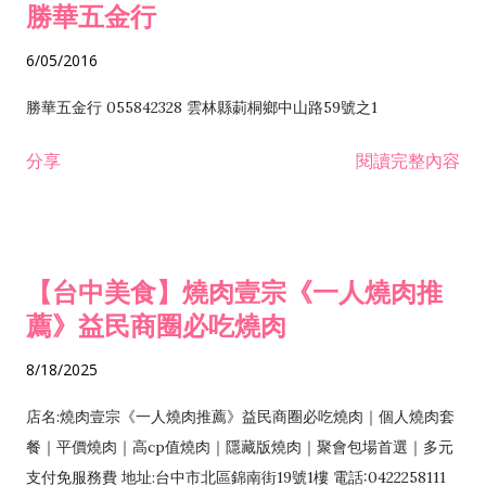
勝華五金行
6/05/2016
勝華五金行 055842328 雲林縣莿桐鄉中山路59號之1
分享
閱讀完整內容
【台中美食】燒肉壹宗《一人燒肉推
薦》益民商圈必吃燒肉
8/18/2025
店名:燒肉壹宗《一人燒肉推薦》益民商圈必吃燒肉｜個人燒肉套
餐｜平價燒肉｜高cp值燒肉｜隱藏版燒肉｜聚會包場首選｜多元
支付免服務費 地址:台中市北區錦南街19號1樓 電話:0422258111