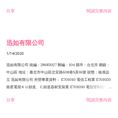
分享
閱讀完整內容
迅如有限公司
1/14/2020
迅如有限公司 統編：28683027 郵編：104 縣市：台北市 鄉鎮：
中山區 地址：臺北市中山區北安路608巷5弄16號 狀態：核准設
立 迅如有限公司 所營事業資料： E701010 電信工程業 E701020
衛星電視ＫＵ頻道、Ｃ頻道器材安裝業 E701030 電信管制射頻器
材裝設工程業 E801010 室內裝潢業 EZ05010 儀器、儀表安裝工
分享
閱讀完整內容
程業 I102010 投資顧問業 I301010 資訊軟體服務業 I301030 電
子資訊供應服務業 F113070 電信器材批發業 F118010 資訊軟體
批發業 F401010 國際貿易業 ZZ99999 除許可業務外，得經營法