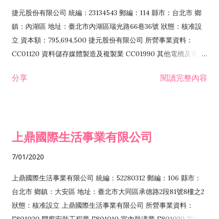
F399040 無店面零售業 F399990 其他綜合零售業 F401010 國
捷元股份有限公司 統編：23134543 郵編：114 縣市：台北市 鄉
際貿易業 ZZ99999 除許可業務外，得經營法令非禁止或限制之
鎮：內湖區 地址：臺北市內湖區瑞光路66巷36號 狀態：核准設
業務
立 資本額：795,694,500 捷元股份有限公司 所營事業資料：
CC01120 資料儲存媒體製造及複製業 CC01990 其他電機及電子
機械器材製造業 CB01020 事務機器製造業 E601020 電器安裝業
分享
閱讀完整內容
CC01050 資料儲存及處理設備製造業 CC01060 有線通信機械器
材製造業 E605010 電腦設備安裝業 CC01070 無線通信機械器材
製造業 F113020 電器批發業 E701010 電信工程業 CC01080 電
子零組件製造業 CC01110 電腦及其週邊設備製造業 F113050 電
上鼎國際生活事業有限公司
腦及事務性機器設備批發業 F113070 電信器材批發業 F118010
資訊軟體批發業 F119010 電子材料批發業 F213010 電器零售業
7/01/2020
F213030 電腦及事務性機器設備零售業 F213060 電信器材零售
業 F218010 資訊軟體零售業 F219010 電子材料零售業 F399990
上鼎國際生活事業有限公司 統編：52280312 郵編：106 縣市：
其他綜合零售業 F399040 無店面零售業 F401010 國際貿易業
台北市 鄉鎮：大安區 地址：臺北市大同區承德路2段81號8樓之2
F601010 智慧財產權業 G801010 倉儲業 I102010 投資顧問業
狀態：核准設立 上鼎國際生活事業有限公司 所營事業資料：
I103060 管理顧問業 I199990 其他顧問服務業 I105010 藝術品