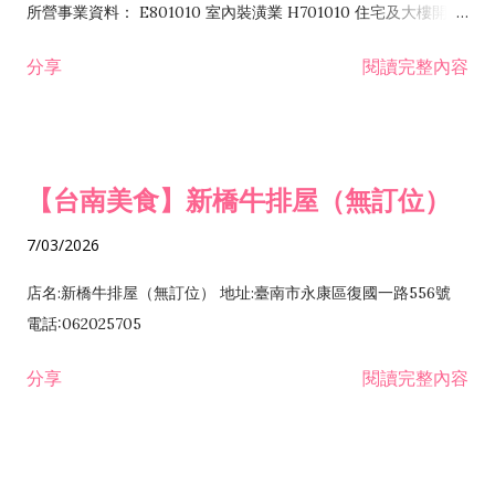
所營事業資料： E801010 室內裝潢業 H701010 住宅及大樓開發
租售業 H701040 特定專業區開發業 H701060 新市鎮、新社區開
分享
閱讀完整內容
發業 H703090 不動產買賣業 H703100 不動產租賃業 I503010
景觀、室內設計業 ZZ99999 除許可業務外，得經營法令非禁止
或限制之業務
【台南美食】新橋牛排屋（無訂位）
7/03/2026
店名:新橋牛排屋（無訂位） 地址:臺南市永康區復國一路556號
電話:062025705
分享
閱讀完整內容