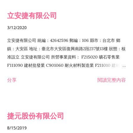
令非禁止或限制之業務 F102030 菸酒批發業 F203020 菸酒零售
立安捷有限公司
業 F401171 酒類輸入業
3/12/2020
立安捷有限公司 統編：42642596 郵編：106 縣市：台北市 鄉
鎮：大安區 地址：臺北市大安區復興南路2段237號13樓 狀態：核
准設立 立安捷有限公司 所營事業資料： F215020 礦石零售業
F111090 建材批發業 C901060 耐火材料製造業 F211010 建材零
售業 C901070 石材製品製造業 F115020 礦石批發業 C901030
分享
閱讀完整內容
水泥製造業 C901050 水泥及混凝土製品製造業 C901040 預拌混
凝土製造業 E599010 配管工程業 E603110 冷作工程業 E603120
噴砂工程業 E801010 室內裝潢業 E901010 油漆工程業 E903010
防蝕、防銹工程業 EZ99990 其他工程業 F102170 食品什貨批發
捷元股份有限公司
業 F106020 日常用品批發業 F108031 醫療器材批發業 F108040
化粧品批發業 F203010 食品什貨、飲料零售業 F206020 日常用
8/15/2019
品零售業 F208031 醫療器材零售業 F208040 化粧品零售業