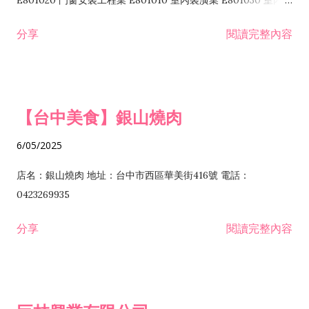
E801020 門窗安裝工程業 E801010 室內裝潢業 E801030 室內輕
諮詢顧問業 I301010 資訊軟體服務業 I301020 資料處理服務業
鋼架工程業 E801040 玻璃安裝工程業 E801070 廚具、衛浴設備
分享
閱讀完整內容
I301030 電子資訊供應服務業 I401010 一般廣告服務業 I501010
安裝工程業 F206020 日常用品零售業 F206040 水器材料零售業
產品設計業 IE01010 電信業務門號代辦業 IZ06010 理貨包裝業
F206060 祭祀用品零售業 F207030 清潔用品零售業 F211010 建
IZ09010 管理系統驗證業 IZ12010 人力派遣業 IZ13010 網路認
材零售業 F213010 電器零售業 F213030 電腦及事務性機器設備
證服務業 IZ15010 市場研究及民意調查業 IZ99990 其他工商服
零售業 F217010 消防安全設備零售業 F218010 資訊軟體零售業
【台中美食】銀山燒肉
務業 J399010 軟體出版業 J601010 藝文服務業 J602010 演藝活
H701010 住宅及大樓開發租售業 H701020 工業廠房開發租售業
動業 J701040 休閒活動場館業 J802010 運動訓練業 JA02010 電
H701050 投資興建公共建設業 H701060 新市鎮、新社區開發業
6/05/2025
器及電子產品修理業 JB01010 會議及展覽服務業 JD01010 工商
H701070 區段徵收及市地重劃代辦業 H701090 都市更新整建維
徵信服務業 JE01010 租賃業 E801010 室內裝潢業 E603010 電
護業 H702010 建築經理業 H703090 不動產買賣業 H703100 不
店名：銀山燒肉 地址：台中市西區華美街416號 電話：
纜安裝工程業 EZ05010 儀器、儀表安裝工程業 F102030 菸酒批
動產租賃業 I103060 管理顧問業 I199990 其他顧問服務業
0423269935
發業 F10...
I301010 資訊軟體服務業 I301020 資料處理服務業 I301030 電子
分享
閱讀完整內容
資訊供應服務業 IF01010 消防安全設備檢修業 JZ99050 仲介服
務業 JZ99990 未分類其他服務業 F201070 花卉零售業 F203010
食品什貨、飲料零售業 F204110 布疋、衣著、鞋、帽、傘、服飾
品零售業 F207200 化學原料零售業 F209060 文教、樂器、育樂