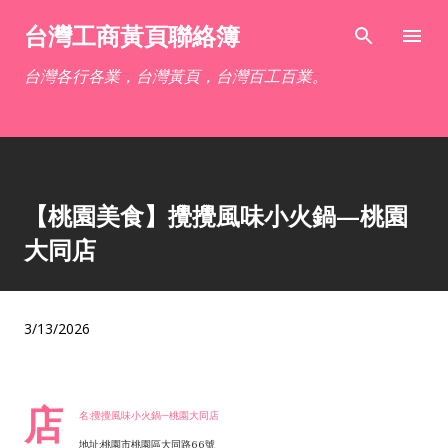
跳到主要內容
台灣工商黃頁聯絡簿
台灣各行各業，台灣黃頁，台灣百工百業。
【桃園美食】攪攪風味小火鍋—桃園
大同店
3/13/2026
店
名:攪攪風味小火鍋—桃園大同店
地址:桃園市桃園區大同路66號