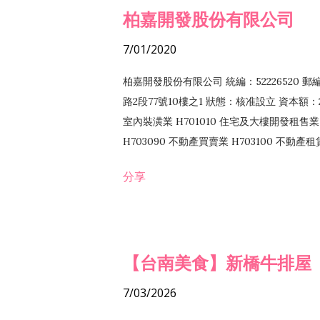
柏嘉開發股份有限公司
7/01/2020
柏嘉開發股份有限公司 統編：52226520 
路2段77號10樓之1 狀態：核准設立 資本額：2
室內裝潢業 H701010 住宅及大樓開發租售業 
H703090 不動產買賣業 H703100 不動產
營法令非禁止或限制之業務
分享
【台南美食】新橋牛排屋
7/03/2026