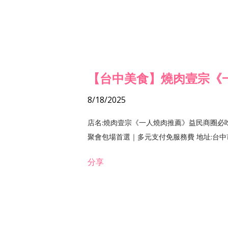
【台中美食】燒肉壹宗《
8/18/2025
店名:燒肉壹宗《一人燒肉推薦》益民商圈必
聚會包場首選｜多元支付免服務費 地址:台中市北區
分享