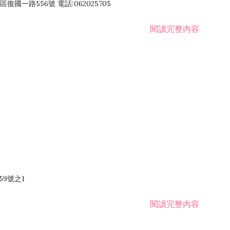
國一路556號 電話:062025705
閱讀完整內容
59號之1
閱讀完整內容