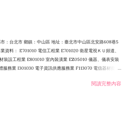
4 縣市：台北市 鄉鎮：中山區 地址：臺北市中山區北安路608巷5
資料： E701010 電信工程業 E701020 衛星電視ＫＵ頻道、
裝設工程業 E801010 室內裝潢業 EZ05010 儀器、儀表安裝
訊軟體服務業 I301030 電子資訊供應服務業 F113070 電信器材批發
 國際貿易業 ZZ99999 除許可業務外，得經營法令非禁止或限制之業
閱讀完整內容
業 F401171 酒類輸入業