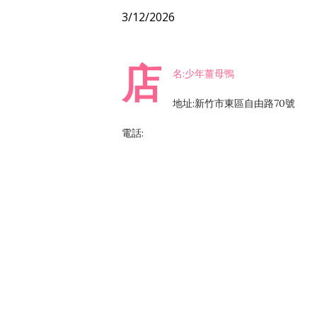
3/12/2026
店
名:少年薑母鴨
地址:新竹市東區自由路70號
電話: