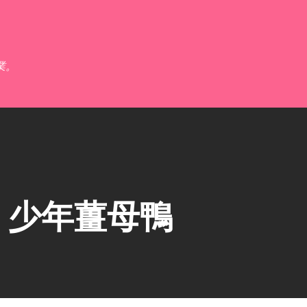
跳到主要內容
業。
】少年薑母鴨