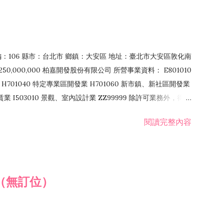
郵編：106 縣市：台北市 鄉鎮：大安區 地址：臺北市大安區敦化南
50,000,000 柏嘉開發股份有限公司 所營事業資料： E801010
H701040 特定專業區開發業 H701060 新市鎮、新社區開發業
租賃業 I503010 景觀、室內設計業 ZZ99999 除許可業務外，得經
閱讀完整內容
（無訂位）