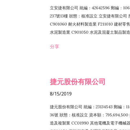
立安捷有限公司 統編：42642596 郵編：
237號13樓 狀態：核准設立 立安捷有限公司 所
C901060 耐火材料製造業 F211010 建材零售
水泥製造業 C901050 水泥及混凝土製品製造業 
冷作工程業 E603120 噴砂工程業 E801010
分享
EZ99990 其他工程業 F102170 食品什貨批
F108040 化粧品批發業 F203010 食品什
業 F208040 化粧品零售業 F399040 無店
ZZ99999 除許可業務外，得經營法令非禁
捷元股份有限公司
8/15/2019
捷元股份有限公司 統編：23134543 郵編
36號 狀態：核准設立 資本額：795,694,5
造及複製業 CC01990 其他電機及電子機械器材