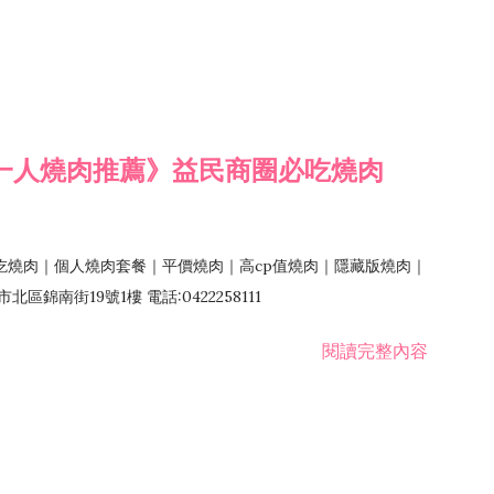
一人燒肉推薦》益民商圈必吃燒肉
吃燒肉｜個人燒肉套餐｜平價燒肉｜高cp值燒肉｜隱藏版燒肉｜
錦南街19號1樓 電話:0422258111
閱讀完整內容