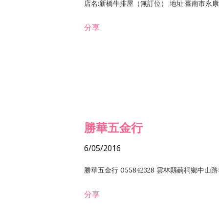
店名:新橋牛排屋（無訂位） 地址:臺南市永康區復
分享
勝華五金行
6/05/2016
勝華五金行 055842328 雲林縣莿桐鄉中山路
分享