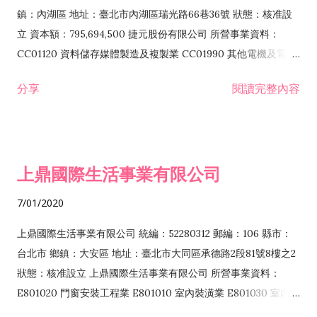
際貿易業 ZZ99999 除許可業務外，得經營法令非禁止或限制之
鎮：內湖區 地址：臺北市內湖區瑞光路66巷36號 狀態：核准設
業務
立 資本額：795,694,500 捷元股份有限公司 所營事業資料：
CC01120 資料儲存媒體製造及複製業 CC01990 其他電機及電子
機械器材製造業 CB01020 事務機器製造業 E601020 電器安裝業
分享
閱讀完整內容
CC01050 資料儲存及處理設備製造業 CC01060 有線通信機械器
材製造業 E605010 電腦設備安裝業 CC01070 無線通信機械器材
製造業 F113020 電器批發業 E701010 電信工程業 CC01080 電
子零組件製造業 CC01110 電腦及其週邊設備製造業 F113050 電
上鼎國際生活事業有限公司
腦及事務性機器設備批發業 F113070 電信器材批發業 F118010
資訊軟體批發業 F119010 電子材料批發業 F213010 電器零售業
7/01/2020
F213030 電腦及事務性機器設備零售業 F213060 電信器材零售
業 F218010 資訊軟體零售業 F219010 電子材料零售業 F399990
上鼎國際生活事業有限公司 統編：52280312 郵編：106 縣市：
其他綜合零售業 F399040 無店面零售業 F401010 國際貿易業
台北市 鄉鎮：大安區 地址：臺北市大同區承德路2段81號8樓之2
F601010 智慧財產權業 G801010 倉儲業 I102010 投資顧問業
狀態：核准設立 上鼎國際生活事業有限公司 所營事業資料：
I103060 管理顧問業 I199990 其他顧問服務業 I105010 藝術品
E801020 門窗安裝工程業 E801010 室內裝潢業 E801030 室內輕
諮詢顧問業 I301010 資訊軟體服務業 I301020 資料處理服務業
鋼架工程業 E801040 玻璃安裝工程業 E801070 廚具、衛浴設備