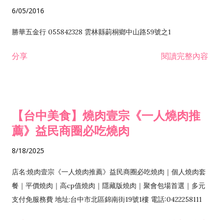
6/05/2016
勝華五金行 055842328 雲林縣莿桐鄉中山路59號之1
分享
閱讀完整內容
【台中美食】燒肉壹宗《一人燒肉推
薦》益民商圈必吃燒肉
8/18/2025
店名:燒肉壹宗《一人燒肉推薦》益民商圈必吃燒肉｜個人燒肉套
餐｜平價燒肉｜高cp值燒肉｜隱藏版燒肉｜聚會包場首選｜多元
支付免服務費 地址:台中市北區錦南街19號1樓 電話:0422258111