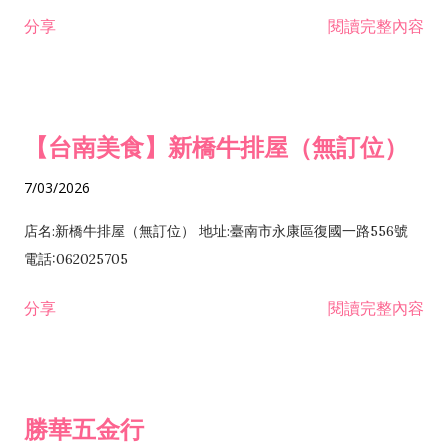
租售業 H701040 特定專業區開發業 H701060 新市鎮、新社區開
分享
閱讀完整內容
發業 H703090 不動產買賣業 H703100 不動產租賃業 I503010
景觀、室內設計業 ZZ99999 除許可業務外，得經營法令非禁止
或限制之業務
【台南美食】新橋牛排屋（無訂位）
7/03/2026
店名:新橋牛排屋（無訂位） 地址:臺南市永康區復國一路556號
電話:062025705
分享
閱讀完整內容
勝華五金行