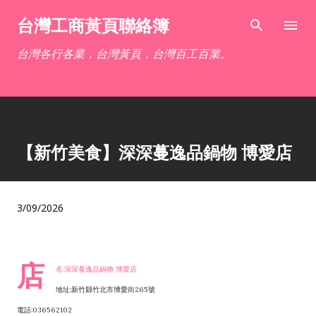
跳到主要內容
台灣工商黃頁聯絡簿
台灣各行各業，台灣黃頁，台灣百工百業。
【新竹美食】深深蔓逸品鍋物 博愛店
3/09/2026
店
名:深深蔓逸品鍋物 博愛店
地址:新竹縣竹北市博愛街265號
電話:036562102