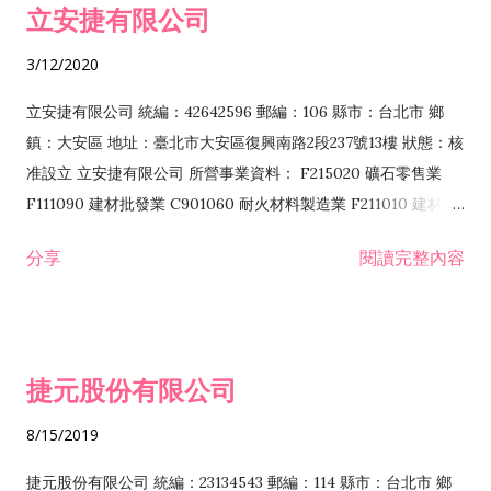
立安捷有限公司
業 F401171 酒類輸入業
3/12/2020
立安捷有限公司 統編：42642596 郵編：106 縣市：台北市 鄉
鎮：大安區 地址：臺北市大安區復興南路2段237號13樓 狀態：核
准設立 立安捷有限公司 所營事業資料： F215020 礦石零售業
F111090 建材批發業 C901060 耐火材料製造業 F211010 建材零
售業 C901070 石材製品製造業 F115020 礦石批發業 C901030
分享
閱讀完整內容
水泥製造業 C901050 水泥及混凝土製品製造業 C901040 預拌混
凝土製造業 E599010 配管工程業 E603110 冷作工程業 E603120
噴砂工程業 E801010 室內裝潢業 E901010 油漆工程業 E903010
防蝕、防銹工程業 EZ99990 其他工程業 F102170 食品什貨批發
捷元股份有限公司
業 F106020 日常用品批發業 F108031 醫療器材批發業 F108040
化粧品批發業 F203010 食品什貨、飲料零售業 F206020 日常用
8/15/2019
品零售業 F208031 醫療器材零售業 F208040 化粧品零售業
F399040 無店面零售業 F399990 其他綜合零售業 F401010 國
捷元股份有限公司 統編：23134543 郵編：114 縣市：台北市 鄉