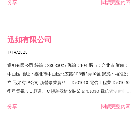
分享
閱讀完整內容
迅如有限公司
1/14/2020
迅如有限公司 統編：28683027 郵編：104 縣市：台北市 鄉鎮：
中山區 地址：臺北市中山區北安路608巷5弄16號 狀態：核准設
立 迅如有限公司 所營事業資料： E701010 電信工程業 E701020
衛星電視ＫＵ頻道、Ｃ頻道器材安裝業 E701030 電信管制射頻器
材裝設工程業 E801010 室內裝潢業 EZ05010 儀器、儀表安裝工
分享
閱讀完整內容
程業 I102010 投資顧問業 I301010 資訊軟體服務業 I301030 電
子資訊供應服務業 F113070 電信器材批發業 F118010 資訊軟體
批發業 F401010 國際貿易業 ZZ99999 除許可業務外，得經營法
令非禁止或限制之業務 F102030 菸酒批發業 F203020 菸酒零售