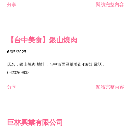
分享
閱讀完整內容
I301030 電子資訊供應服務業 I401010 一般廣告服務業 I501010
安裝工程業 F206020 日常用品零售業 F206040 水器材料零售業
產品設計業 IE01010 電信業務門號代辦業 IZ06010 理貨包裝業
F206060 祭祀用品零售業 F207030 清潔用品零售業 F211010 建
IZ09010 管理系統驗證業 IZ12010 人力派遣業 IZ13010 網路認
材零售業 F213010 電器零售業 F213030 電腦及事務性機器設備
證服務業 IZ15010 市場研究及民意調查業 IZ99990 其他工商服
零售業 F217010 消防安全設備零售業 F218010 資訊軟體零售業
【台中美食】銀山燒肉
務業 J399010 軟體出版業 J601010 藝文服務業 J602010 演藝活
H701010 住宅及大樓開發租售業 H701020 工業廠房開發租售業
動業 J701040 休閒活動場館業 J802010 運動訓練業 JA02010 電
H701050 投資興建公共建設業 H701060 新市鎮、新社區開發業
6/05/2025
器及電子產品修理業 JB01010 會議及展覽服務業 JD01010 工商
H701070 區段徵收及市地重劃代辦業 H701090 都市更新整建維
徵信服務業 JE01010 租賃業 E801010 室內裝潢業 E603010 電
護業 H702010 建築經理業 H703090 不動產買賣業 H703100 不
店名：銀山燒肉 地址：台中市西區華美街416號 電話：
纜安裝工程業 EZ05010 儀器、儀表安裝工程業 F102030 菸酒批
動產租賃業 I103060 管理顧問業 I199990 其他顧問服務業
0423269935
發業 F10...
I301010 資訊軟體服務業 I301020 資料處理服務業 I301030 電子
分享
閱讀完整內容
資訊供應服務業 IF01010 消防安全設備檢修業 JZ99050 仲介服
務業 JZ99990 未分類其他服務業 F201070 花卉零售業 F203010
食品什貨、飲料零售業 F204110 布疋、衣著、鞋、帽、傘、服飾
品零售業 F207200 化學原料零售業 F209060 文教、樂器、育樂
巨林興業有限公司
用品零售業 F215010 首飾及貴金屬零售業 F399040 無店面零售
業 F399990 其他綜合零售業 I301040 第三方支付服務業