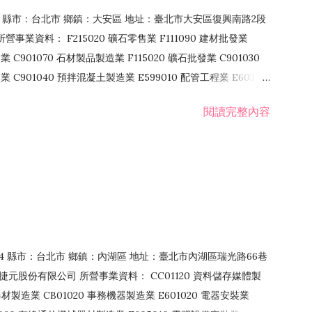
106 縣市：台北市 鄉鎮：大安區 地址：臺北市大安區復興南路2段
營事業資料： F215020 礦石零售業 F111090 建材批發業
業 C901070 石材製品製造業 F115020 礦石批發業 C901030
C901040 預拌混凝土製造業 E599010 配管工程業 E603110
 室內裝潢業 E901010 油漆工程業 E903010 防蝕、防銹工程業
閱讀完整內容
發業 F106020 日常用品批發業 F108031 醫療器材批發業
貨、飲料零售業 F206020 日常用品零售業 F208031 醫療器材零售
面零售業 F399990 其他綜合零售業 F401010 國際貿易業
止或限制之業務
：114 縣市：台北市 鄉鎮：內湖區 地址：臺北市內湖區瑞光路66巷
00 捷元股份有限公司 所營事業資料： CC01120 資料儲存媒體製
製造業 CB01020 事務機器製造業 E601020 電器安裝業