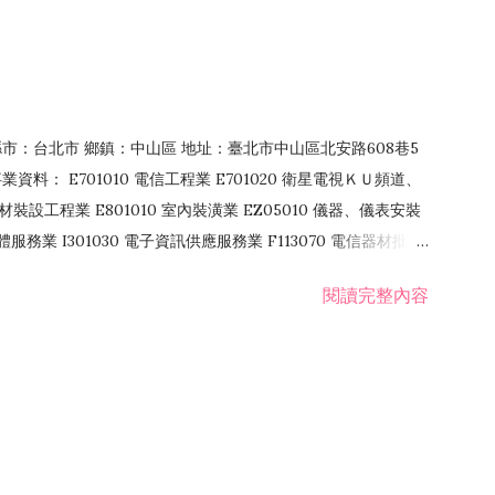
4 縣市：台北市 鄉鎮：中山區 地址：臺北市中山區北安路608巷5
資料： E701010 電信工程業 E701020 衛星電視ＫＵ頻道、
裝設工程業 E801010 室內裝潢業 EZ05010 儀器、儀表安裝
訊軟體服務業 I301030 電子資訊供應服務業 F113070 電信器材批發
 國際貿易業 ZZ99999 除許可業務外，得經營法令非禁止或限制之業
閱讀完整內容
業 F401171 酒類輸入業