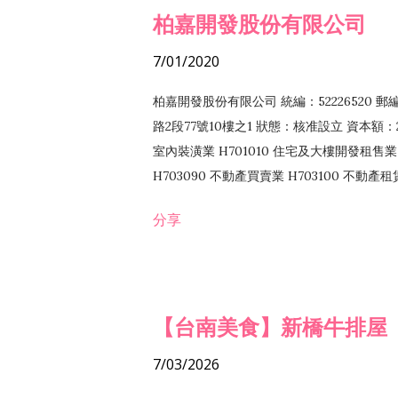
柏嘉開發股份有限公司
7/01/2020
柏嘉開發股份有限公司 統編：52226520 
路2段77號10樓之1 狀態：核准設立 資本額：2
室內裝潢業 H701010 住宅及大樓開發租售業 
H703090 不動產買賣業 H703100 不動產
營法令非禁止或限制之業務
分享
【台南美食】新橋牛排屋
7/03/2026