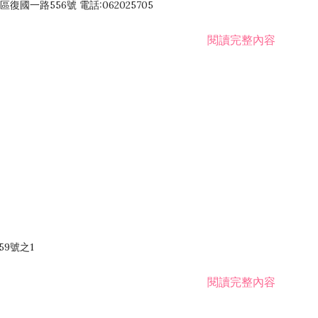
國一路556號 電話:062025705
閱讀完整內容
59號之1
閱讀完整內容