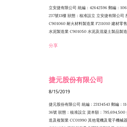
立安捷有限公司 統編：42642596 郵編：
237號13樓 狀態：核准設立 立安捷有限公司 所
C901060 耐火材料製造業 F211010 建材零售
水泥製造業 C901050 水泥及混凝土製品製造業 
冷作工程業 E603120 噴砂工程業 E801010
分享
EZ99990 其他工程業 F102170 食品什貨批
F108040 化粧品批發業 F203010 食品什
業 F208040 化粧品零售業 F399040 無店
ZZ99999 除許可業務外，得經營法令非禁
捷元股份有限公司
8/15/2019
捷元股份有限公司 統編：23134543 郵編
36號 狀態：核准設立 資本額：795,694,5
造及複製業 CC01990 其他電機及電子機械器材