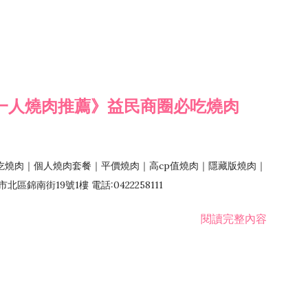
一人燒肉推薦》益民商圈必吃燒肉
吃燒肉｜個人燒肉套餐｜平價燒肉｜高cp值燒肉｜隱藏版燒肉｜
錦南街19號1樓 電話:0422258111
閱讀完整內容