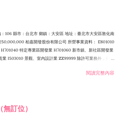
郵編：106 縣市：台北市 鄉鎮：大安區 地址：臺北市大安區敦化南
50,000,000 柏嘉開發股份有限公司 所營事業資料： E801010
H701040 特定專業區開發業 H701060 新市鎮、新社區開發業
租賃業 I503010 景觀、室內設計業 ZZ99999 除許可業務外，得經
閱讀完整內容
（無訂位）