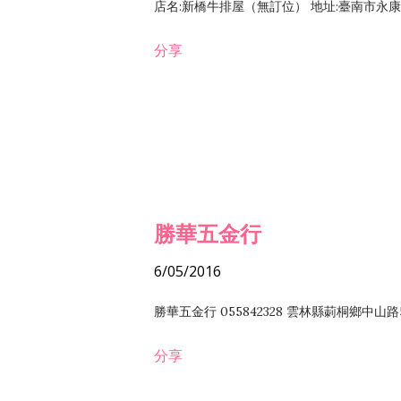
店名:新橋牛排屋（無訂位） 地址:臺南市永康區復
分享
勝華五金行
6/05/2016
勝華五金行 055842328 雲林縣莿桐鄉中山路
分享