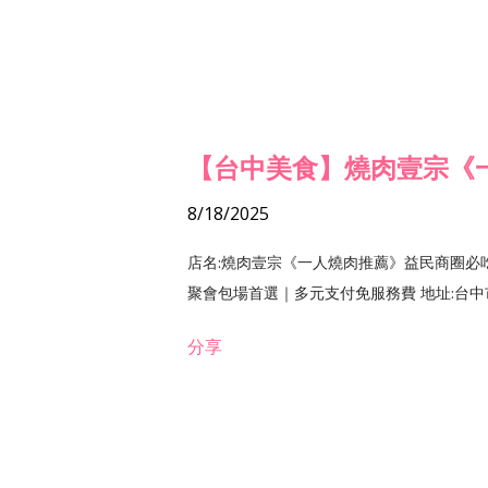
【台中美食】燒肉壹宗《
8/18/2025
店名:燒肉壹宗《一人燒肉推薦》益民商圈必
聚會包場首選｜多元支付免服務費 地址:台中市北區
分享