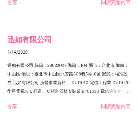
分享
閱讀完整內容
迅如有限公司
1/14/2020
迅如有限公司 統編：28683027 郵編：104 縣市：台北市 鄉鎮：
中山區 地址：臺北市中山區北安路608巷5弄16號 狀態：核准設
立 迅如有限公司 所營事業資料： E701010 電信工程業 E701020
衛星電視ＫＵ頻道、Ｃ頻道器材安裝業 E701030 電信管制射頻器
材裝設工程業 E801010 室內裝潢業 EZ05010 儀器、儀表安裝工
分享
閱讀完整內容
程業 I102010 投資顧問業 I301010 資訊軟體服務業 I301030 電
子資訊供應服務業 F113070 電信器材批發業 F118010 資訊軟體
批發業 F401010 國際貿易業 ZZ99999 除許可業務外，得經營法
令非禁止或限制之業務 F102030 菸酒批發業 F203020 菸酒零售