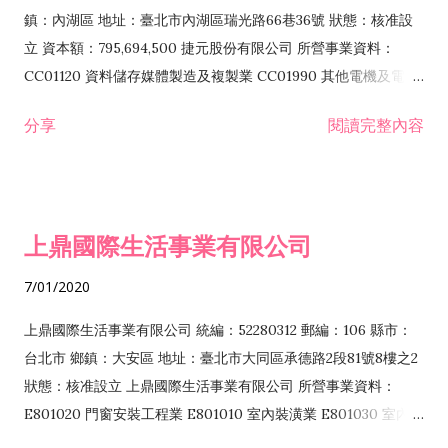
際貿易業 ZZ99999 除許可業務外，得經營法令非禁止或限制之
鎮：內湖區 地址：臺北市內湖區瑞光路66巷36號 狀態：核准設
業務
立 資本額：795,694,500 捷元股份有限公司 所營事業資料：
CC01120 資料儲存媒體製造及複製業 CC01990 其他電機及電子
機械器材製造業 CB01020 事務機器製造業 E601020 電器安裝業
分享
閱讀完整內容
CC01050 資料儲存及處理設備製造業 CC01060 有線通信機械器
材製造業 E605010 電腦設備安裝業 CC01070 無線通信機械器材
製造業 F113020 電器批發業 E701010 電信工程業 CC01080 電
子零組件製造業 CC01110 電腦及其週邊設備製造業 F113050 電
上鼎國際生活事業有限公司
腦及事務性機器設備批發業 F113070 電信器材批發業 F118010
資訊軟體批發業 F119010 電子材料批發業 F213010 電器零售業
7/01/2020
F213030 電腦及事務性機器設備零售業 F213060 電信器材零售
業 F218010 資訊軟體零售業 F219010 電子材料零售業 F399990
上鼎國際生活事業有限公司 統編：52280312 郵編：106 縣市：
其他綜合零售業 F399040 無店面零售業 F401010 國際貿易業
台北市 鄉鎮：大安區 地址：臺北市大同區承德路2段81號8樓之2
F601010 智慧財產權業 G801010 倉儲業 I102010 投資顧問業
狀態：核准設立 上鼎國際生活事業有限公司 所營事業資料：
I103060 管理顧問業 I199990 其他顧問服務業 I105010 藝術品
E801020 門窗安裝工程業 E801010 室內裝潢業 E801030 室內輕
諮詢顧問業 I301010 資訊軟體服務業 I301020 資料處理服務業
鋼架工程業 E801040 玻璃安裝工程業 E801070 廚具、衛浴設備