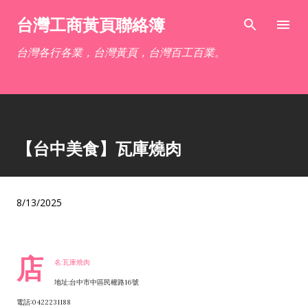
跳到主要內容
台灣工商黃頁聯絡簿
台灣各行各業，台灣黃頁，台灣百工百業。
【台中美食】瓦庫燒肉
8/13/2025
店
名:瓦庫燒肉
地址:台中市中區民權路16號
電話:0422231188