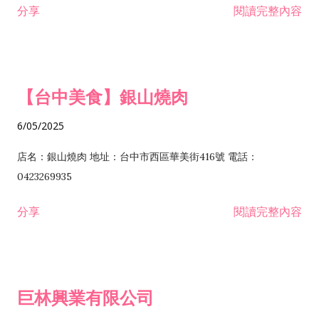
分享
閱讀完整內容
I301030 電子資訊供應服務業 I401010 一般廣告服務業 I501010
安裝工程業 F206020 日常用品零售業 F206040 水器材料零售業
產品設計業 IE01010 電信業務門號代辦業 IZ06010 理貨包裝業
F206060 祭祀用品零售業 F207030 清潔用品零售業 F211010 建
IZ09010 管理系統驗證業 IZ12010 人力派遣業 IZ13010 網路認
材零售業 F213010 電器零售業 F213030 電腦及事務性機器設備
證服務業 IZ15010 市場研究及民意調查業 IZ99990 其他工商服
零售業 F217010 消防安全設備零售業 F218010 資訊軟體零售業
【台中美食】銀山燒肉
務業 J399010 軟體出版業 J601010 藝文服務業 J602010 演藝活
H701010 住宅及大樓開發租售業 H701020 工業廠房開發租售業
動業 J701040 休閒活動場館業 J802010 運動訓練業 JA02010 電
H701050 投資興建公共建設業 H701060 新市鎮、新社區開發業
6/05/2025
器及電子產品修理業 JB01010 會議及展覽服務業 JD01010 工商
H701070 區段徵收及市地重劃代辦業 H701090 都市更新整建維
徵信服務業 JE01010 租賃業 E801010 室內裝潢業 E603010 電
護業 H702010 建築經理業 H703090 不動產買賣業 H703100 不
店名：銀山燒肉 地址：台中市西區華美街416號 電話：
纜安裝工程業 EZ05010 儀器、儀表安裝工程業 F102030 菸酒批
動產租賃業 I103060 管理顧問業 I199990 其他顧問服務業
0423269935
發業 F10...
I301010 資訊軟體服務業 I301020 資料處理服務業 I301030 電子
分享
閱讀完整內容
資訊供應服務業 IF01010 消防安全設備檢修業 JZ99050 仲介服
務業 JZ99990 未分類其他服務業 F201070 花卉零售業 F203010
食品什貨、飲料零售業 F204110 布疋、衣著、鞋、帽、傘、服飾
品零售業 F207200 化學原料零售業 F209060 文教、樂器、育樂
巨林興業有限公司
用品零售業 F215010 首飾及貴金屬零售業 F399040 無店面零售
業 F399990 其他綜合零售業 I301040 第三方支付服務業