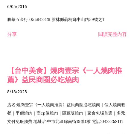
6/05/2016
勝華五金行 055842328 雲林縣莿桐鄉中山路59號之1
分享
閱讀完整內容
【台中美食】燒肉壹宗《一人燒肉推
薦》益民商圈必吃燒肉
8/18/2025
店名:燒肉壹宗《一人燒肉推薦》益民商圈必吃燒肉｜個人燒肉套
餐｜平價燒肉｜高cp值燒肉｜隱藏版燒肉｜聚會包場首選｜多元
支付免服務費 地址:台中市北區錦南街19號1樓 電話:0422258111