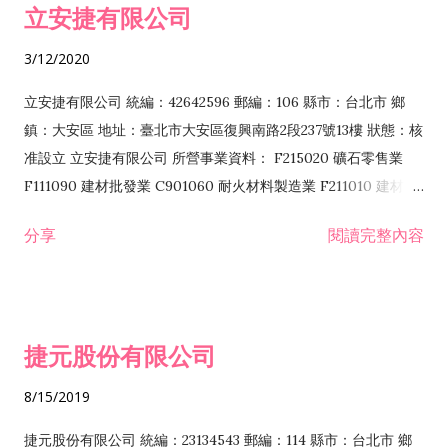
立安捷有限公司
業 F401171 酒類輸入業
3/12/2020
立安捷有限公司 統編：42642596 郵編：106 縣市：台北市 鄉
鎮：大安區 地址：臺北市大安區復興南路2段237號13樓 狀態：核
准設立 立安捷有限公司 所營事業資料： F215020 礦石零售業
F111090 建材批發業 C901060 耐火材料製造業 F211010 建材零
售業 C901070 石材製品製造業 F115020 礦石批發業 C901030
分享
閱讀完整內容
水泥製造業 C901050 水泥及混凝土製品製造業 C901040 預拌混
凝土製造業 E599010 配管工程業 E603110 冷作工程業 E603120
噴砂工程業 E801010 室內裝潢業 E901010 油漆工程業 E903010
防蝕、防銹工程業 EZ99990 其他工程業 F102170 食品什貨批發
捷元股份有限公司
業 F106020 日常用品批發業 F108031 醫療器材批發業 F108040
化粧品批發業 F203010 食品什貨、飲料零售業 F206020 日常用
8/15/2019
品零售業 F208031 醫療器材零售業 F208040 化粧品零售業
F399040 無店面零售業 F399990 其他綜合零售業 F401010 國
捷元股份有限公司 統編：23134543 郵編：114 縣市：台北市 鄉