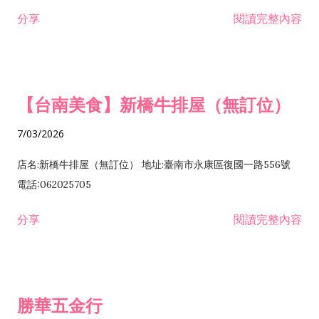
租售業 H701040 特定專業區開發業 H701060 新市鎮、新社區開
分享
閱讀完整內容
發業 H703090 不動產買賣業 H703100 不動產租賃業 I503010
景觀、室內設計業 ZZ99999 除許可業務外，得經營法令非禁止
或限制之業務
【台南美食】新橋牛排屋（無訂位）
7/03/2026
店名:新橋牛排屋（無訂位） 地址:臺南市永康區復國一路556號
電話:062025705
分享
閱讀完整內容
勝華五金行