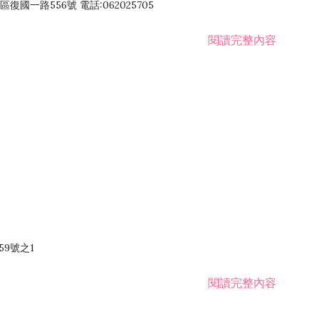
國一路556號 電話:062025705
閱讀完整內容
59號之1
閱讀完整內容