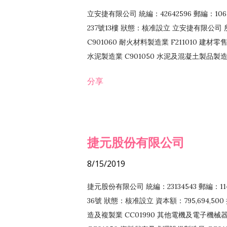
立安捷有限公司 統編：42642596 郵編：
237號13樓 狀態：核准設立 立安捷有限公司 所
C901060 耐火材料製造業 F211010 建材零售
水泥製造業 C901050 水泥及混凝土製品製造業 
冷作工程業 E603120 噴砂工程業 E801010
分享
EZ99990 其他工程業 F102170 食品什貨批
F108040 化粧品批發業 F203010 食品什
業 F208040 化粧品零售業 F399040 無店
ZZ99999 除許可業務外，得經營法令非禁
捷元股份有限公司
8/15/2019
捷元股份有限公司 統編：23134543 郵編
36號 狀態：核准設立 資本額：795,694,5
造及複製業 CC01990 其他電機及電子機械器材