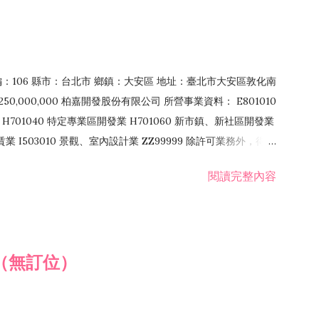
郵編：106 縣市：台北市 鄉鎮：大安區 地址：臺北市大安區敦化南
50,000,000 柏嘉開發股份有限公司 所營事業資料： E801010
H701040 特定專業區開發業 H701060 新市鎮、新社區開發業
租賃業 I503010 景觀、室內設計業 ZZ99999 除許可業務外，得經
閱讀完整內容
（無訂位）