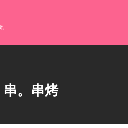
跳到主要內容
業。
】串。串烤