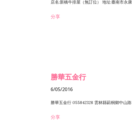
店名:新橋牛排屋（無訂位） 地址:臺南市永康區復
分享
勝華五金行
6/05/2016
勝華五金行 055842328 雲林縣莿桐鄉中山路
分享