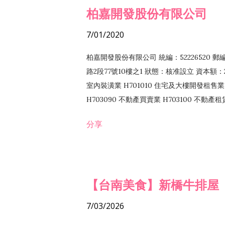
柏嘉開發股份有限公司
7/01/2020
柏嘉開發股份有限公司 統編：52226520 
路2段77號10樓之1 狀態：核准設立 資本額：2
室內裝潢業 H701010 住宅及大樓開發租售業 
H703090 不動產買賣業 H703100 不動產
營法令非禁止或限制之業務
分享
【台南美食】新橋牛排屋
7/03/2026