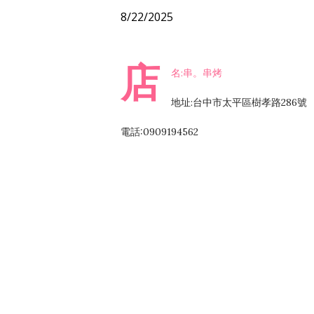
8/22/2025
店
名:串。串烤
地址:台中市太平區樹孝路286號
電話:0909194562