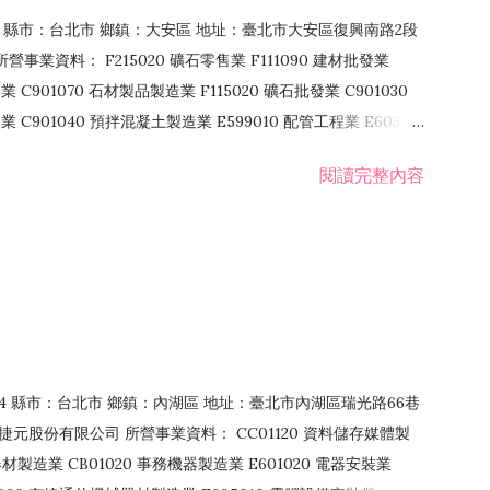
106 縣市：台北市 鄉鎮：大安區 地址：臺北市大安區復興南路2段
營事業資料： F215020 礦石零售業 F111090 建材批發業
業 C901070 石材製品製造業 F115020 礦石批發業 C901030
C901040 預拌混凝土製造業 E599010 配管工程業 E603110
 室內裝潢業 E901010 油漆工程業 E903010 防蝕、防銹工程業
閱讀完整內容
發業 F106020 日常用品批發業 F108031 醫療器材批發業
貨、飲料零售業 F206020 日常用品零售業 F208031 醫療器材零售
面零售業 F399990 其他綜合零售業 F401010 國際貿易業
止或限制之業務
：114 縣市：台北市 鄉鎮：內湖區 地址：臺北市內湖區瑞光路66巷
00 捷元股份有限公司 所營事業資料： CC01120 資料儲存媒體製
製造業 CB01020 事務機器製造業 E601020 電器安裝業