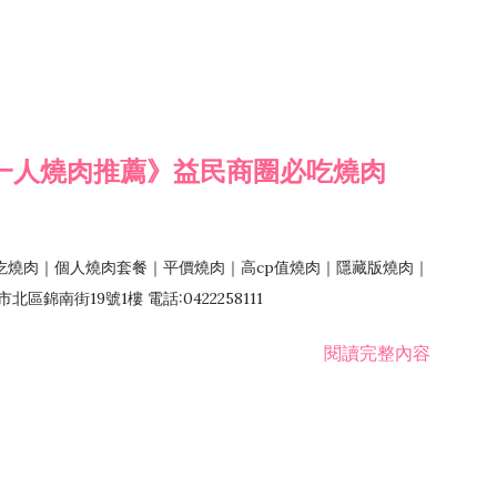
一人燒肉推薦》益民商圈必吃燒肉
吃燒肉｜個人燒肉套餐｜平價燒肉｜高cp值燒肉｜隱藏版燒肉｜
錦南街19號1樓 電話:0422258111
閱讀完整內容