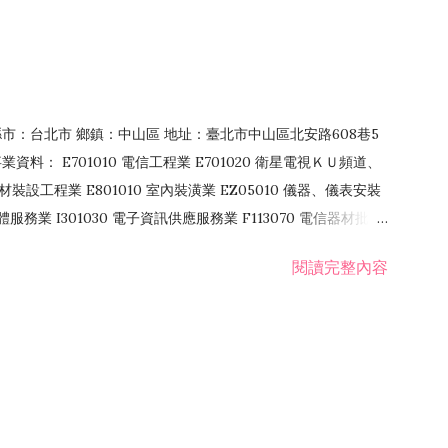
4 縣市：台北市 鄉鎮：中山區 地址：臺北市中山區北安路608巷5
資料： E701010 電信工程業 E701020 衛星電視ＫＵ頻道、
裝設工程業 E801010 室內裝潢業 EZ05010 儀器、儀表安裝
訊軟體服務業 I301030 電子資訊供應服務業 F113070 電信器材批發
 國際貿易業 ZZ99999 除許可業務外，得經營法令非禁止或限制之業
閱讀完整內容
業 F401171 酒類輸入業