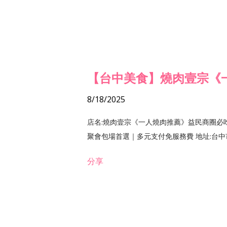
【台中美食】燒肉壹宗《
8/18/2025
店名:燒肉壹宗《一人燒肉推薦》益民商圈必
聚會包場首選｜多元支付免服務費 地址:台中市北區
分享