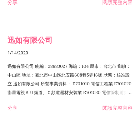
分享
閱讀完整內容
迅如有限公司
1/14/2020
迅如有限公司 統編：28683027 郵編：104 縣市：台北市 鄉鎮：
中山區 地址：臺北市中山區北安路608巷5弄16號 狀態：核准設
立 迅如有限公司 所營事業資料： E701010 電信工程業 E701020
衛星電視ＫＵ頻道、Ｃ頻道器材安裝業 E701030 電信管制射頻器
材裝設工程業 E801010 室內裝潢業 EZ05010 儀器、儀表安裝工
分享
閱讀完整內容
程業 I102010 投資顧問業 I301010 資訊軟體服務業 I301030 電
子資訊供應服務業 F113070 電信器材批發業 F118010 資訊軟體
批發業 F401010 國際貿易業 ZZ99999 除許可業務外，得經營法
令非禁止或限制之業務 F102030 菸酒批發業 F203020 菸酒零售