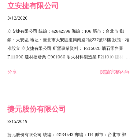
立安捷有限公司
業 F401171 酒類輸入業
3/12/2020
立安捷有限公司 統編：42642596 郵編：106 縣市：台北市 鄉
鎮：大安區 地址：臺北市大安區復興南路2段237號13樓 狀態：核
准設立 立安捷有限公司 所營事業資料： F215020 礦石零售業
F111090 建材批發業 C901060 耐火材料製造業 F211010 建材零
售業 C901070 石材製品製造業 F115020 礦石批發業 C901030
分享
閱讀完整內容
水泥製造業 C901050 水泥及混凝土製品製造業 C901040 預拌混
凝土製造業 E599010 配管工程業 E603110 冷作工程業 E603120
噴砂工程業 E801010 室內裝潢業 E901010 油漆工程業 E903010
防蝕、防銹工程業 EZ99990 其他工程業 F102170 食品什貨批發
捷元股份有限公司
業 F106020 日常用品批發業 F108031 醫療器材批發業 F108040
化粧品批發業 F203010 食品什貨、飲料零售業 F206020 日常用
8/15/2019
品零售業 F208031 醫療器材零售業 F208040 化粧品零售業
F399040 無店面零售業 F399990 其他綜合零售業 F401010 國
捷元股份有限公司 統編：23134543 郵編：114 縣市：台北市 鄉