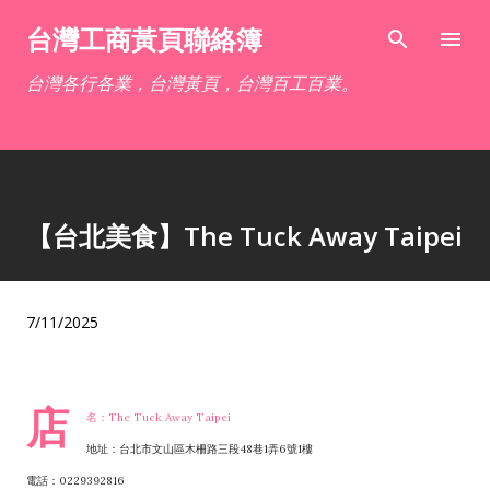
跳到主要內容
台灣工商黃頁聯絡簿
台灣各行各業，台灣黃頁，台灣百工百業。
【台北美食】The Tuck Away Taipei
7/11/2025
店
名：The Tuck Away Taipei
地址：台北市文山區木柵路三段48巷1弄6號1樓
電話：0229392816