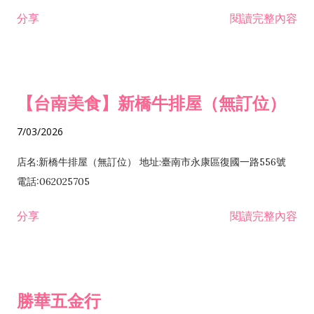
租售業 H701040 特定專業區開發業 H701060 新市鎮、新社區開
分享
閱讀完整內容
發業 H703090 不動產買賣業 H703100 不動產租賃業 I503010
景觀、室內設計業 ZZ99999 除許可業務外，得經營法令非禁止
或限制之業務
【台南美食】新橋牛排屋（無訂位）
7/03/2026
店名:新橋牛排屋（無訂位） 地址:臺南市永康區復國一路556號
電話:062025705
分享
閱讀完整內容
勝華五金行