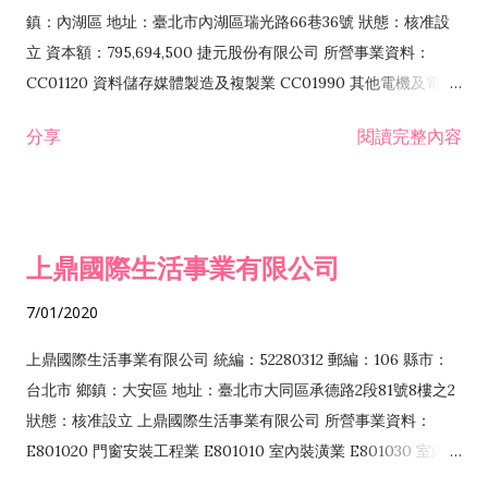
際貿易業 ZZ99999 除許可業務外，得經營法令非禁止或限制之
鎮：內湖區 地址：臺北市內湖區瑞光路66巷36號 狀態：核准設
業務
立 資本額：795,694,500 捷元股份有限公司 所營事業資料：
CC01120 資料儲存媒體製造及複製業 CC01990 其他電機及電子
機械器材製造業 CB01020 事務機器製造業 E601020 電器安裝業
分享
閱讀完整內容
CC01050 資料儲存及處理設備製造業 CC01060 有線通信機械器
材製造業 E605010 電腦設備安裝業 CC01070 無線通信機械器材
製造業 F113020 電器批發業 E701010 電信工程業 CC01080 電
子零組件製造業 CC01110 電腦及其週邊設備製造業 F113050 電
上鼎國際生活事業有限公司
腦及事務性機器設備批發業 F113070 電信器材批發業 F118010
資訊軟體批發業 F119010 電子材料批發業 F213010 電器零售業
7/01/2020
F213030 電腦及事務性機器設備零售業 F213060 電信器材零售
業 F218010 資訊軟體零售業 F219010 電子材料零售業 F399990
上鼎國際生活事業有限公司 統編：52280312 郵編：106 縣市：
其他綜合零售業 F399040 無店面零售業 F401010 國際貿易業
台北市 鄉鎮：大安區 地址：臺北市大同區承德路2段81號8樓之2
F601010 智慧財產權業 G801010 倉儲業 I102010 投資顧問業
狀態：核准設立 上鼎國際生活事業有限公司 所營事業資料：
I103060 管理顧問業 I199990 其他顧問服務業 I105010 藝術品
E801020 門窗安裝工程業 E801010 室內裝潢業 E801030 室內輕
諮詢顧問業 I301010 資訊軟體服務業 I301020 資料處理服務業
鋼架工程業 E801040 玻璃安裝工程業 E801070 廚具、衛浴設備