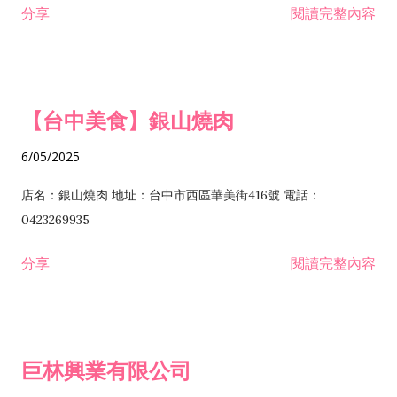
分享
閱讀完整內容
I301030 電子資訊供應服務業 I401010 一般廣告服務業 I501010
安裝工程業 F206020 日常用品零售業 F206040 水器材料零售業
產品設計業 IE01010 電信業務門號代辦業 IZ06010 理貨包裝業
F206060 祭祀用品零售業 F207030 清潔用品零售業 F211010 建
IZ09010 管理系統驗證業 IZ12010 人力派遣業 IZ13010 網路認
材零售業 F213010 電器零售業 F213030 電腦及事務性機器設備
證服務業 IZ15010 市場研究及民意調查業 IZ99990 其他工商服
零售業 F217010 消防安全設備零售業 F218010 資訊軟體零售業
【台中美食】銀山燒肉
務業 J399010 軟體出版業 J601010 藝文服務業 J602010 演藝活
H701010 住宅及大樓開發租售業 H701020 工業廠房開發租售業
動業 J701040 休閒活動場館業 J802010 運動訓練業 JA02010 電
H701050 投資興建公共建設業 H701060 新市鎮、新社區開發業
6/05/2025
器及電子產品修理業 JB01010 會議及展覽服務業 JD01010 工商
H701070 區段徵收及市地重劃代辦業 H701090 都市更新整建維
徵信服務業 JE01010 租賃業 E801010 室內裝潢業 E603010 電
護業 H702010 建築經理業 H703090 不動產買賣業 H703100 不
店名：銀山燒肉 地址：台中市西區華美街416號 電話：
纜安裝工程業 EZ05010 儀器、儀表安裝工程業 F102030 菸酒批
動產租賃業 I103060 管理顧問業 I199990 其他顧問服務業
0423269935
發業 F10...
I301010 資訊軟體服務業 I301020 資料處理服務業 I301030 電子
分享
閱讀完整內容
資訊供應服務業 IF01010 消防安全設備檢修業 JZ99050 仲介服
務業 JZ99990 未分類其他服務業 F201070 花卉零售業 F203010
食品什貨、飲料零售業 F204110 布疋、衣著、鞋、帽、傘、服飾
品零售業 F207200 化學原料零售業 F209060 文教、樂器、育樂
巨林興業有限公司
用品零售業 F215010 首飾及貴金屬零售業 F399040 無店面零售
業 F399990 其他綜合零售業 I301040 第三方支付服務業