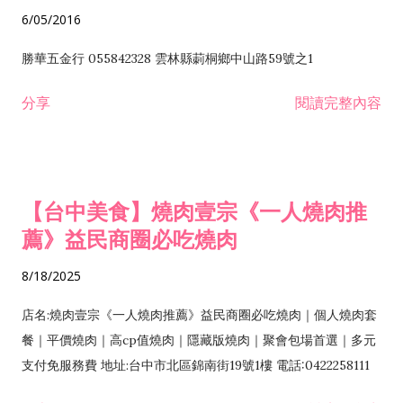
6/05/2016
勝華五金行 055842328 雲林縣莿桐鄉中山路59號之1
分享
閱讀完整內容
【台中美食】燒肉壹宗《一人燒肉推
薦》益民商圈必吃燒肉
8/18/2025
店名:燒肉壹宗《一人燒肉推薦》益民商圈必吃燒肉｜個人燒肉套
餐｜平價燒肉｜高cp值燒肉｜隱藏版燒肉｜聚會包場首選｜多元
支付免服務費 地址:台中市北區錦南街19號1樓 電話:0422258111