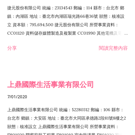
F399040 無店面零售業 F399990 其他綜合零售業 F401010 國
捷元股份有限公司 統編：23134543 郵編：114 縣市：台北市 鄉
際貿易業 ZZ99999 除許可業務外，得經營法令非禁止或限制之
鎮：內湖區 地址：臺北市內湖區瑞光路66巷36號 狀態：核准設
業務
立 資本額：795,694,500 捷元股份有限公司 所營事業資料：
CC01120 資料儲存媒體製造及複製業 CC01990 其他電機及電子
機械器材製造業 CB01020 事務機器製造業 E601020 電器安裝業
分享
閱讀完整內容
CC01050 資料儲存及處理設備製造業 CC01060 有線通信機械器
材製造業 E605010 電腦設備安裝業 CC01070 無線通信機械器材
製造業 F113020 電器批發業 E701010 電信工程業 CC01080 電
子零組件製造業 CC01110 電腦及其週邊設備製造業 F113050 電
上鼎國際生活事業有限公司
腦及事務性機器設備批發業 F113070 電信器材批發業 F118010
資訊軟體批發業 F119010 電子材料批發業 F213010 電器零售業
7/01/2020
F213030 電腦及事務性機器設備零售業 F213060 電信器材零售
業 F218010 資訊軟體零售業 F219010 電子材料零售業 F399990
上鼎國際生活事業有限公司 統編：52280312 郵編：106 縣市：
其他綜合零售業 F399040 無店面零售業 F401010 國際貿易業
台北市 鄉鎮：大安區 地址：臺北市大同區承德路2段81號8樓之2
F601010 智慧財產權業 G801010 倉儲業 I102010 投資顧問業
狀態：核准設立 上鼎國際生活事業有限公司 所營事業資料：
I103060 管理顧問業 I199990 其他顧問服務業 I105010 藝術品