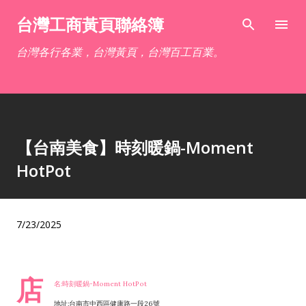
跳到主要內容
台灣工商黃頁聯絡簿
台灣各行各業，台灣黃頁，台灣百工百業。
【台南美食】時刻暖鍋-Moment
HotPot
7/23/2025
店
名:時刻暖鍋-Moment HotPot
地址:台南市中西區健康路一段26號