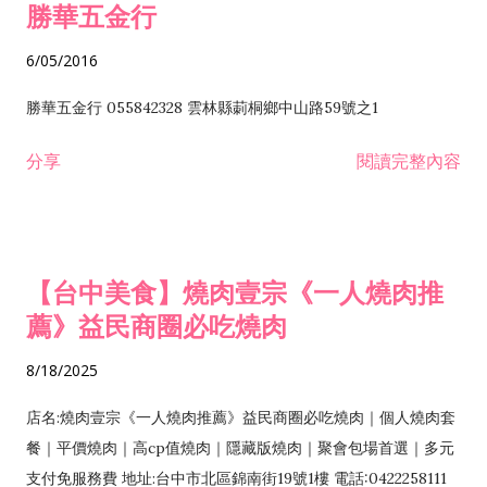
勝華五金行
6/05/2016
勝華五金行 055842328 雲林縣莿桐鄉中山路59號之1
分享
閱讀完整內容
【台中美食】燒肉壹宗《一人燒肉推
薦》益民商圈必吃燒肉
8/18/2025
店名:燒肉壹宗《一人燒肉推薦》益民商圈必吃燒肉｜個人燒肉套
餐｜平價燒肉｜高cp值燒肉｜隱藏版燒肉｜聚會包場首選｜多元
支付免服務費 地址:台中市北區錦南街19號1樓 電話:0422258111