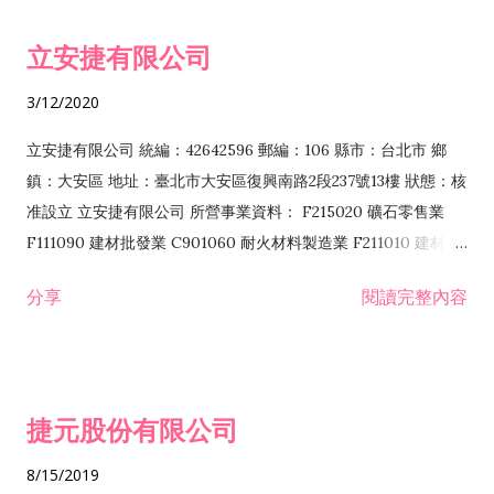
令非禁止或限制之業務 F102030 菸酒批發業 F203020 菸酒零售
立安捷有限公司
業 F401171 酒類輸入業
3/12/2020
立安捷有限公司 統編：42642596 郵編：106 縣市：台北市 鄉
鎮：大安區 地址：臺北市大安區復興南路2段237號13樓 狀態：核
准設立 立安捷有限公司 所營事業資料： F215020 礦石零售業
F111090 建材批發業 C901060 耐火材料製造業 F211010 建材零
售業 C901070 石材製品製造業 F115020 礦石批發業 C901030
分享
閱讀完整內容
水泥製造業 C901050 水泥及混凝土製品製造業 C901040 預拌混
凝土製造業 E599010 配管工程業 E603110 冷作工程業 E603120
噴砂工程業 E801010 室內裝潢業 E901010 油漆工程業 E903010
防蝕、防銹工程業 EZ99990 其他工程業 F102170 食品什貨批發
捷元股份有限公司
業 F106020 日常用品批發業 F108031 醫療器材批發業 F108040
化粧品批發業 F203010 食品什貨、飲料零售業 F206020 日常用
8/15/2019
品零售業 F208031 醫療器材零售業 F208040 化粧品零售業