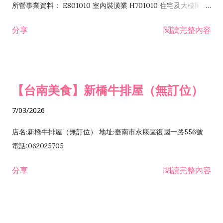
所營事業資料： E801010 室內裝潢業 H701010 住宅及大樓開發
租售業 H701040 特定專業區開發業 H701060 新市鎮、新社區開
分享
閱讀完整內容
發業 H703090 不動產買賣業 H703100 不動產租賃業 I503010
景觀、室內設計業 ZZ99999 除許可業務外，得經營法令非禁止
或限制之業務
【台南美食】新橋牛排屋（無訂位）
7/03/2026
店名:新橋牛排屋（無訂位） 地址:臺南市永康區復國一路556號
電話:062025705
分享
閱讀完整內容