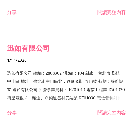
分享
閱讀完整內容
迅如有限公司
1/14/2020
迅如有限公司 統編：28683027 郵編：104 縣市：台北市 鄉鎮：
中山區 地址：臺北市中山區北安路608巷5弄16號 狀態：核准設
立 迅如有限公司 所營事業資料： E701010 電信工程業 E701020
衛星電視ＫＵ頻道、Ｃ頻道器材安裝業 E701030 電信管制射頻器
材裝設工程業 E801010 室內裝潢業 EZ05010 儀器、儀表安裝工
分享
閱讀完整內容
程業 I102010 投資顧問業 I301010 資訊軟體服務業 I301030 電
子資訊供應服務業 F113070 電信器材批發業 F118010 資訊軟體
批發業 F401010 國際貿易業 ZZ99999 除許可業務外，得經營法