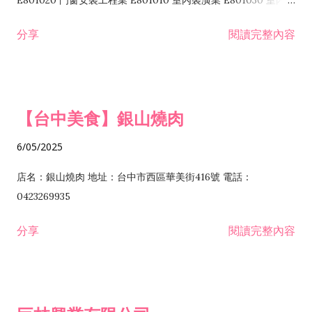
E801020 門窗安裝工程業 E801010 室內裝潢業 E801030 室內輕
諮詢顧問業 I301010 資訊軟體服務業 I301020 資料處理服務業
鋼架工程業 E801040 玻璃安裝工程業 E801070 廚具、衛浴設備
分享
閱讀完整內容
I301030 電子資訊供應服務業 I401010 一般廣告服務業 I501010
安裝工程業 F206020 日常用品零售業 F206040 水器材料零售業
產品設計業 IE01010 電信業務門號代辦業 IZ06010 理貨包裝業
F206060 祭祀用品零售業 F207030 清潔用品零售業 F211010 建
IZ09010 管理系統驗證業 IZ12010 人力派遣業 IZ13010 網路認
材零售業 F213010 電器零售業 F213030 電腦及事務性機器設備
證服務業 IZ15010 市場研究及民意調查業 IZ99990 其他工商服
零售業 F217010 消防安全設備零售業 F218010 資訊軟體零售業
【台中美食】銀山燒肉
務業 J399010 軟體出版業 J601010 藝文服務業 J602010 演藝活
H701010 住宅及大樓開發租售業 H701020 工業廠房開發租售業
動業 J701040 休閒活動場館業 J802010 運動訓練業 JA02010 電
H701050 投資興建公共建設業 H701060 新市鎮、新社區開發業
6/05/2025
器及電子產品修理業 JB01010 會議及展覽服務業 JD01010 工商
H701070 區段徵收及市地重劃代辦業 H701090 都市更新整建維
徵信服務業 JE01010 租賃業 E801010 室內裝潢業 E603010 電
護業 H702010 建築經理業 H703090 不動產買賣業 H703100 不
店名：銀山燒肉 地址：台中市西區華美街416號 電話：
纜安裝工程業 EZ05010 儀器、儀表安裝工程業 F102030 菸酒批
動產租賃業 I103060 管理顧問業 I199990 其他顧問服務業
0423269935
發業 F10...
I301010 資訊軟體服務業 I301020 資料處理服務業 I301030 電子
分享
閱讀完整內容
資訊供應服務業 IF01010 消防安全設備檢修業 JZ99050 仲介服
務業 JZ99990 未分類其他服務業 F201070 花卉零售業 F203010
食品什貨、飲料零售業 F204110 布疋、衣著、鞋、帽、傘、服飾
品零售業 F207200 化學原料零售業 F209060 文教、樂器、育樂