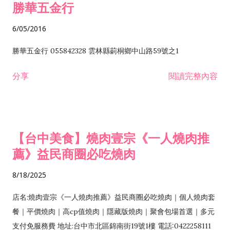
勝華五金行
6/05/2016
勝華五金行 055842328 雲林縣莿桐鄉中山路59號之1
分享
閱讀完整內容
【台中美食】燒肉壹宗《一人燒肉推
薦》益民商圈必吃燒肉
8/18/2025
店名:燒肉壹宗《一人燒肉推薦》益民商圈必吃燒肉｜個人燒肉套
餐｜平價燒肉｜高cp值燒肉｜隱藏版燒肉｜聚會包場首選｜多元
支付免服務費 地址:台中市北區錦南街19號1樓 電話:0422258111