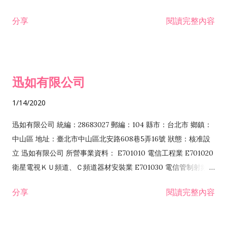
分享
閱讀完整內容
迅如有限公司
1/14/2020
迅如有限公司 統編：28683027 郵編：104 縣市：台北市 鄉鎮：
中山區 地址：臺北市中山區北安路608巷5弄16號 狀態：核准設
立 迅如有限公司 所營事業資料： E701010 電信工程業 E701020
衛星電視ＫＵ頻道、Ｃ頻道器材安裝業 E701030 電信管制射頻器
材裝設工程業 E801010 室內裝潢業 EZ05010 儀器、儀表安裝工
分享
閱讀完整內容
程業 I102010 投資顧問業 I301010 資訊軟體服務業 I301030 電
子資訊供應服務業 F113070 電信器材批發業 F118010 資訊軟體
批發業 F401010 國際貿易業 ZZ99999 除許可業務外，得經營法