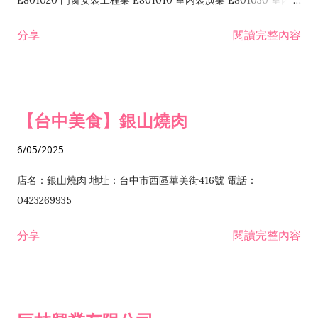
E801020 門窗安裝工程業 E801010 室內裝潢業 E801030 室內輕
諮詢顧問業 I301010 資訊軟體服務業 I301020 資料處理服務業
鋼架工程業 E801040 玻璃安裝工程業 E801070 廚具、衛浴設備
分享
閱讀完整內容
I301030 電子資訊供應服務業 I401010 一般廣告服務業 I501010
安裝工程業 F206020 日常用品零售業 F206040 水器材料零售業
產品設計業 IE01010 電信業務門號代辦業 IZ06010 理貨包裝業
F206060 祭祀用品零售業 F207030 清潔用品零售業 F211010 建
IZ09010 管理系統驗證業 IZ12010 人力派遣業 IZ13010 網路認
材零售業 F213010 電器零售業 F213030 電腦及事務性機器設備
證服務業 IZ15010 市場研究及民意調查業 IZ99990 其他工商服
零售業 F217010 消防安全設備零售業 F218010 資訊軟體零售業
【台中美食】銀山燒肉
務業 J399010 軟體出版業 J601010 藝文服務業 J602010 演藝活
H701010 住宅及大樓開發租售業 H701020 工業廠房開發租售業
動業 J701040 休閒活動場館業 J802010 運動訓練業 JA02010 電
H701050 投資興建公共建設業 H701060 新市鎮、新社區開發業
6/05/2025
器及電子產品修理業 JB01010 會議及展覽服務業 JD01010 工商
H701070 區段徵收及市地重劃代辦業 H701090 都市更新整建維
徵信服務業 JE01010 租賃業 E801010 室內裝潢業 E603010 電
護業 H702010 建築經理業 H703090 不動產買賣業 H703100 不
店名：銀山燒肉 地址：台中市西區華美街416號 電話：
纜安裝工程業 EZ05010 儀器、儀表安裝工程業 F102030 菸酒批
動產租賃業 I103060 管理顧問業 I199990 其他顧問服務業
0423269935
發業 F10...
I301010 資訊軟體服務業 I301020 資料處理服務業 I301030 電子
分享
閱讀完整內容
資訊供應服務業 IF01010 消防安全設備檢修業 JZ99050 仲介服
務業 JZ99990 未分類其他服務業 F201070 花卉零售業 F203010
食品什貨、飲料零售業 F204110 布疋、衣著、鞋、帽、傘、服飾
品零售業 F207200 化學原料零售業 F209060 文教、樂器、育樂