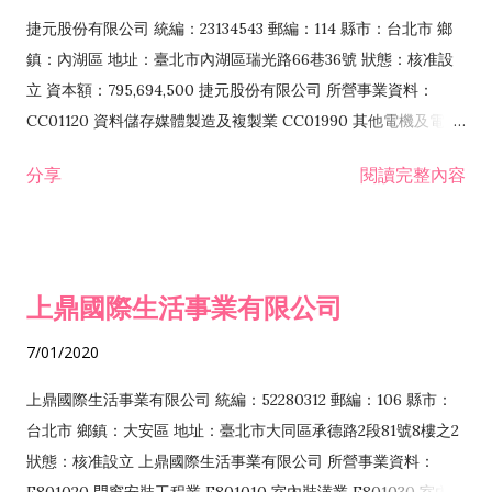
F399040 無店面零售業 F399990 其他綜合零售業 F401010 國
捷元股份有限公司 統編：23134543 郵編：114 縣市：台北市 鄉
際貿易業 ZZ99999 除許可業務外，得經營法令非禁止或限制之
鎮：內湖區 地址：臺北市內湖區瑞光路66巷36號 狀態：核准設
業務
立 資本額：795,694,500 捷元股份有限公司 所營事業資料：
CC01120 資料儲存媒體製造及複製業 CC01990 其他電機及電子
機械器材製造業 CB01020 事務機器製造業 E601020 電器安裝業
分享
閱讀完整內容
CC01050 資料儲存及處理設備製造業 CC01060 有線通信機械器
材製造業 E605010 電腦設備安裝業 CC01070 無線通信機械器材
製造業 F113020 電器批發業 E701010 電信工程業 CC01080 電
子零組件製造業 CC01110 電腦及其週邊設備製造業 F113050 電
上鼎國際生活事業有限公司
腦及事務性機器設備批發業 F113070 電信器材批發業 F118010
資訊軟體批發業 F119010 電子材料批發業 F213010 電器零售業
7/01/2020
F213030 電腦及事務性機器設備零售業 F213060 電信器材零售
業 F218010 資訊軟體零售業 F219010 電子材料零售業 F399990
上鼎國際生活事業有限公司 統編：52280312 郵編：106 縣市：
其他綜合零售業 F399040 無店面零售業 F401010 國際貿易業
台北市 鄉鎮：大安區 地址：臺北市大同區承德路2段81號8樓之2
F601010 智慧財產權業 G801010 倉儲業 I102010 投資顧問業
狀態：核准設立 上鼎國際生活事業有限公司 所營事業資料：
I103060 管理顧問業 I199990 其他顧問服務業 I105010 藝術品