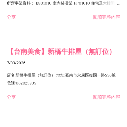
所營事業資料： E801010 室內裝潢業 H701010 住宅及大樓開發
租售業 H701040 特定專業區開發業 H701060 新市鎮、新社區開
分享
閱讀完整內容
發業 H703090 不動產買賣業 H703100 不動產租賃業 I503010
景觀、室內設計業 ZZ99999 除許可業務外，得經營法令非禁止
或限制之業務
【台南美食】新橋牛排屋（無訂位）
7/03/2026
店名:新橋牛排屋（無訂位） 地址:臺南市永康區復國一路556號
電話:062025705
分享
閱讀完整內容