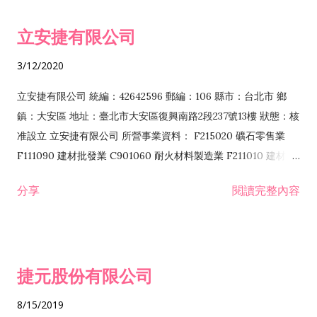
令非禁止或限制之業務 F102030 菸酒批發業 F203020 菸酒零售
立安捷有限公司
業 F401171 酒類輸入業
3/12/2020
立安捷有限公司 統編：42642596 郵編：106 縣市：台北市 鄉
鎮：大安區 地址：臺北市大安區復興南路2段237號13樓 狀態：核
准設立 立安捷有限公司 所營事業資料： F215020 礦石零售業
F111090 建材批發業 C901060 耐火材料製造業 F211010 建材零
售業 C901070 石材製品製造業 F115020 礦石批發業 C901030
分享
閱讀完整內容
水泥製造業 C901050 水泥及混凝土製品製造業 C901040 預拌混
凝土製造業 E599010 配管工程業 E603110 冷作工程業 E603120
噴砂工程業 E801010 室內裝潢業 E901010 油漆工程業 E903010
防蝕、防銹工程業 EZ99990 其他工程業 F102170 食品什貨批發
捷元股份有限公司
業 F106020 日常用品批發業 F108031 醫療器材批發業 F108040
化粧品批發業 F203010 食品什貨、飲料零售業 F206020 日常用
8/15/2019
品零售業 F208031 醫療器材零售業 F208040 化粧品零售業