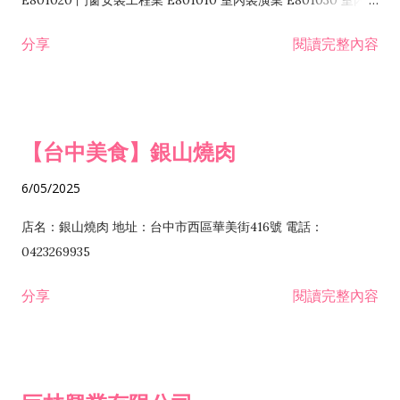
E801020 門窗安裝工程業 E801010 室內裝潢業 E801030 室內輕
諮詢顧問業 I301010 資訊軟體服務業 I301020 資料處理服務業
鋼架工程業 E801040 玻璃安裝工程業 E801070 廚具、衛浴設備
分享
閱讀完整內容
I301030 電子資訊供應服務業 I401010 一般廣告服務業 I501010
安裝工程業 F206020 日常用品零售業 F206040 水器材料零售業
產品設計業 IE01010 電信業務門號代辦業 IZ06010 理貨包裝業
F206060 祭祀用品零售業 F207030 清潔用品零售業 F211010 建
IZ09010 管理系統驗證業 IZ12010 人力派遣業 IZ13010 網路認
材零售業 F213010 電器零售業 F213030 電腦及事務性機器設備
證服務業 IZ15010 市場研究及民意調查業 IZ99990 其他工商服
零售業 F217010 消防安全設備零售業 F218010 資訊軟體零售業
【台中美食】銀山燒肉
務業 J399010 軟體出版業 J601010 藝文服務業 J602010 演藝活
H701010 住宅及大樓開發租售業 H701020 工業廠房開發租售業
動業 J701040 休閒活動場館業 J802010 運動訓練業 JA02010 電
H701050 投資興建公共建設業 H701060 新市鎮、新社區開發業
6/05/2025
器及電子產品修理業 JB01010 會議及展覽服務業 JD01010 工商
H701070 區段徵收及市地重劃代辦業 H701090 都市更新整建維
徵信服務業 JE01010 租賃業 E801010 室內裝潢業 E603010 電
護業 H702010 建築經理業 H703090 不動產買賣業 H703100 不
店名：銀山燒肉 地址：台中市西區華美街416號 電話：
纜安裝工程業 EZ05010 儀器、儀表安裝工程業 F102030 菸酒批
動產租賃業 I103060 管理顧問業 I199990 其他顧問服務業
0423269935
發業 F10...
I301010 資訊軟體服務業 I301020 資料處理服務業 I301030 電子
分享
閱讀完整內容
資訊供應服務業 IF01010 消防安全設備檢修業 JZ99050 仲介服
務業 JZ99990 未分類其他服務業 F201070 花卉零售業 F203010
食品什貨、飲料零售業 F204110 布疋、衣著、鞋、帽、傘、服飾
品零售業 F207200 化學原料零售業 F209060 文教、樂器、育樂