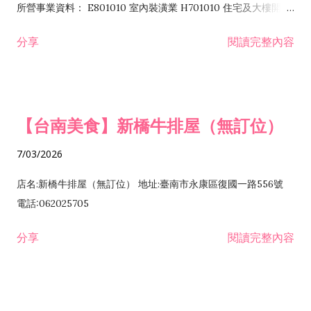
所營事業資料： E801010 室內裝潢業 H701010 住宅及大樓開發
租售業 H701040 特定專業區開發業 H701060 新市鎮、新社區開
分享
閱讀完整內容
發業 H703090 不動產買賣業 H703100 不動產租賃業 I503010
景觀、室內設計業 ZZ99999 除許可業務外，得經營法令非禁止
或限制之業務
【台南美食】新橋牛排屋（無訂位）
7/03/2026
店名:新橋牛排屋（無訂位） 地址:臺南市永康區復國一路556號
電話:062025705
分享
閱讀完整內容