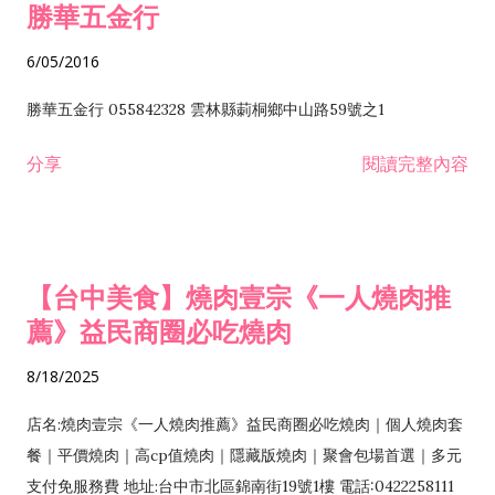
勝華五金行
6/05/2016
勝華五金行 055842328 雲林縣莿桐鄉中山路59號之1
分享
閱讀完整內容
【台中美食】燒肉壹宗《一人燒肉推
薦》益民商圈必吃燒肉
8/18/2025
店名:燒肉壹宗《一人燒肉推薦》益民商圈必吃燒肉｜個人燒肉套
餐｜平價燒肉｜高cp值燒肉｜隱藏版燒肉｜聚會包場首選｜多元
支付免服務費 地址:台中市北區錦南街19號1樓 電話:0422258111