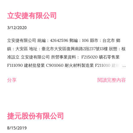
令非禁止或限制之業務 F102030 菸酒批發業 F203020 菸酒零售
立安捷有限公司
業 F401171 酒類輸入業
3/12/2020
立安捷有限公司 統編：42642596 郵編：106 縣市：台北市 鄉
鎮：大安區 地址：臺北市大安區復興南路2段237號13樓 狀態：核
准設立 立安捷有限公司 所營事業資料： F215020 礦石零售業
F111090 建材批發業 C901060 耐火材料製造業 F211010 建材零
售業 C901070 石材製品製造業 F115020 礦石批發業 C901030
分享
閱讀完整內容
水泥製造業 C901050 水泥及混凝土製品製造業 C901040 預拌混
凝土製造業 E599010 配管工程業 E603110 冷作工程業 E603120
噴砂工程業 E801010 室內裝潢業 E901010 油漆工程業 E903010
防蝕、防銹工程業 EZ99990 其他工程業 F102170 食品什貨批發
捷元股份有限公司
業 F106020 日常用品批發業 F108031 醫療器材批發業 F108040
化粧品批發業 F203010 食品什貨、飲料零售業 F206020 日常用
8/15/2019
品零售業 F208031 醫療器材零售業 F208040 化粧品零售業