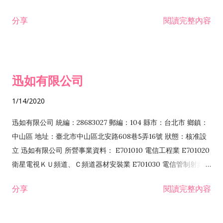
分享
閱讀完整內容
迅如有限公司
1/14/2020
迅如有限公司 統編：28683027 郵編：104 縣市：台北市 鄉鎮：
中山區 地址：臺北市中山區北安路608巷5弄16號 狀態：核准設
立 迅如有限公司 所營事業資料： E701010 電信工程業 E701020
衛星電視ＫＵ頻道、Ｃ頻道器材安裝業 E701030 電信管制射頻器
材裝設工程業 E801010 室內裝潢業 EZ05010 儀器、儀表安裝工
分享
閱讀完整內容
程業 I102010 投資顧問業 I301010 資訊軟體服務業 I301030 電
子資訊供應服務業 F113070 電信器材批發業 F118010 資訊軟體
批發業 F401010 國際貿易業 ZZ99999 除許可業務外，得經營法