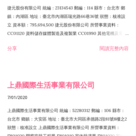
F399040 無店面零售業 F399990 其他綜合零售業 F401010 國
捷元股份有限公司 統編：23134543 郵編：114 縣市：台北市 鄉
際貿易業 ZZ99999 除許可業務外，得經營法令非禁止或限制之
鎮：內湖區 地址：臺北市內湖區瑞光路66巷36號 狀態：核准設
業務
立 資本額：795,694,500 捷元股份有限公司 所營事業資料：
CC01120 資料儲存媒體製造及複製業 CC01990 其他電機及電子
機械器材製造業 CB01020 事務機器製造業 E601020 電器安裝業
分享
閱讀完整內容
CC01050 資料儲存及處理設備製造業 CC01060 有線通信機械器
材製造業 E605010 電腦設備安裝業 CC01070 無線通信機械器材
製造業 F113020 電器批發業 E701010 電信工程業 CC01080 電
子零組件製造業 CC01110 電腦及其週邊設備製造業 F113050 電
上鼎國際生活事業有限公司
腦及事務性機器設備批發業 F113070 電信器材批發業 F118010
資訊軟體批發業 F119010 電子材料批發業 F213010 電器零售業
7/01/2020
F213030 電腦及事務性機器設備零售業 F213060 電信器材零售
業 F218010 資訊軟體零售業 F219010 電子材料零售業 F399990
上鼎國際生活事業有限公司 統編：52280312 郵編：106 縣市：
其他綜合零售業 F399040 無店面零售業 F401010 國際貿易業
台北市 鄉鎮：大安區 地址：臺北市大同區承德路2段81號8樓之2
F601010 智慧財產權業 G801010 倉儲業 I102010 投資顧問業
狀態：核准設立 上鼎國際生活事業有限公司 所營事業資料：
I103060 管理顧問業 I199990 其他顧問服務業 I105010 藝術品