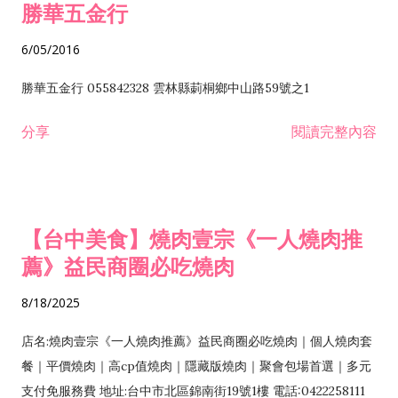
勝華五金行
6/05/2016
勝華五金行 055842328 雲林縣莿桐鄉中山路59號之1
分享
閱讀完整內容
【台中美食】燒肉壹宗《一人燒肉推
薦》益民商圈必吃燒肉
8/18/2025
店名:燒肉壹宗《一人燒肉推薦》益民商圈必吃燒肉｜個人燒肉套
餐｜平價燒肉｜高cp值燒肉｜隱藏版燒肉｜聚會包場首選｜多元
支付免服務費 地址:台中市北區錦南街19號1樓 電話:0422258111