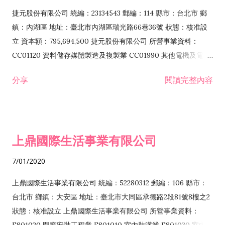
F399040 無店面零售業 F399990 其他綜合零售業 F401010 國
捷元股份有限公司 統編：23134543 郵編：114 縣市：台北市 鄉
際貿易業 ZZ99999 除許可業務外，得經營法令非禁止或限制之
鎮：內湖區 地址：臺北市內湖區瑞光路66巷36號 狀態：核准設
業務
立 資本額：795,694,500 捷元股份有限公司 所營事業資料：
CC01120 資料儲存媒體製造及複製業 CC01990 其他電機及電子
機械器材製造業 CB01020 事務機器製造業 E601020 電器安裝業
分享
閱讀完整內容
CC01050 資料儲存及處理設備製造業 CC01060 有線通信機械器
材製造業 E605010 電腦設備安裝業 CC01070 無線通信機械器材
製造業 F113020 電器批發業 E701010 電信工程業 CC01080 電
子零組件製造業 CC01110 電腦及其週邊設備製造業 F113050 電
上鼎國際生活事業有限公司
腦及事務性機器設備批發業 F113070 電信器材批發業 F118010
資訊軟體批發業 F119010 電子材料批發業 F213010 電器零售業
7/01/2020
F213030 電腦及事務性機器設備零售業 F213060 電信器材零售
業 F218010 資訊軟體零售業 F219010 電子材料零售業 F399990
上鼎國際生活事業有限公司 統編：52280312 郵編：106 縣市：
其他綜合零售業 F399040 無店面零售業 F401010 國際貿易業
台北市 鄉鎮：大安區 地址：臺北市大同區承德路2段81號8樓之2
F601010 智慧財產權業 G801010 倉儲業 I102010 投資顧問業
狀態：核准設立 上鼎國際生活事業有限公司 所營事業資料：
I103060 管理顧問業 I199990 其他顧問服務業 I105010 藝術品