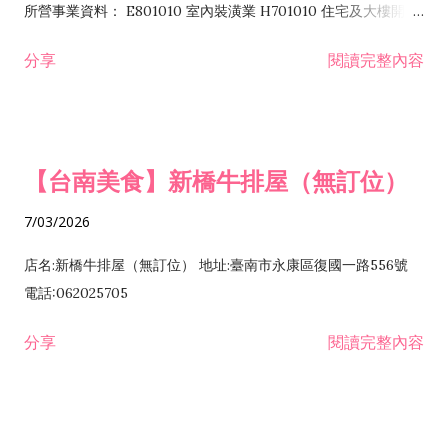
所營事業資料： E801010 室內裝潢業 H701010 住宅及大樓開發
租售業 H701040 特定專業區開發業 H701060 新市鎮、新社區開
分享
閱讀完整內容
發業 H703090 不動產買賣業 H703100 不動產租賃業 I503010
景觀、室內設計業 ZZ99999 除許可業務外，得經營法令非禁止
或限制之業務
【台南美食】新橋牛排屋（無訂位）
7/03/2026
店名:新橋牛排屋（無訂位） 地址:臺南市永康區復國一路556號
電話:062025705
分享
閱讀完整內容