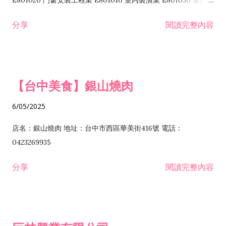
E801020 門窗安裝工程業 E801010 室內裝潢業 E801030 室內輕
諮詢顧問業 I301010 資訊軟體服務業 I301020 資料處理服務業
鋼架工程業 E801040 玻璃安裝工程業 E801070 廚具、衛浴設備
分享
閱讀完整內容
I301030 電子資訊供應服務業 I401010 一般廣告服務業 I501010
安裝工程業 F206020 日常用品零售業 F206040 水器材料零售業
產品設計業 IE01010 電信業務門號代辦業 IZ06010 理貨包裝業
F206060 祭祀用品零售業 F207030 清潔用品零售業 F211010 建
IZ09010 管理系統驗證業 IZ12010 人力派遣業 IZ13010 網路認
材零售業 F213010 電器零售業 F213030 電腦及事務性機器設備
證服務業 IZ15010 市場研究及民意調查業 IZ99990 其他工商服
零售業 F217010 消防安全設備零售業 F218010 資訊軟體零售業
【台中美食】銀山燒肉
務業 J399010 軟體出版業 J601010 藝文服務業 J602010 演藝活
H701010 住宅及大樓開發租售業 H701020 工業廠房開發租售業
動業 J701040 休閒活動場館業 J802010 運動訓練業 JA02010 電
H701050 投資興建公共建設業 H701060 新市鎮、新社區開發業
6/05/2025
器及電子產品修理業 JB01010 會議及展覽服務業 JD01010 工商
H701070 區段徵收及市地重劃代辦業 H701090 都市更新整建維
徵信服務業 JE01010 租賃業 E801010 室內裝潢業 E603010 電
護業 H702010 建築經理業 H703090 不動產買賣業 H703100 不
店名：銀山燒肉 地址：台中市西區華美街416號 電話：
纜安裝工程業 EZ05010 儀器、儀表安裝工程業 F102030 菸酒批
動產租賃業 I103060 管理顧問業 I199990 其他顧問服務業
0423269935
發業 F10...
I301010 資訊軟體服務業 I301020 資料處理服務業 I301030 電子
分享
閱讀完整內容
資訊供應服務業 IF01010 消防安全設備檢修業 JZ99050 仲介服
務業 JZ99990 未分類其他服務業 F201070 花卉零售業 F203010
食品什貨、飲料零售業 F204110 布疋、衣著、鞋、帽、傘、服飾
品零售業 F207200 化學原料零售業 F209060 文教、樂器、育樂