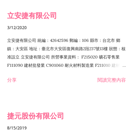
令非禁止或限制之業務 F102030 菸酒批發業 F203020 菸酒零售
立安捷有限公司
業 F401171 酒類輸入業
3/12/2020
立安捷有限公司 統編：42642596 郵編：106 縣市：台北市 鄉
鎮：大安區 地址：臺北市大安區復興南路2段237號13樓 狀態：核
准設立 立安捷有限公司 所營事業資料： F215020 礦石零售業
F111090 建材批發業 C901060 耐火材料製造業 F211010 建材零
售業 C901070 石材製品製造業 F115020 礦石批發業 C901030
分享
閱讀完整內容
水泥製造業 C901050 水泥及混凝土製品製造業 C901040 預拌混
凝土製造業 E599010 配管工程業 E603110 冷作工程業 E603120
噴砂工程業 E801010 室內裝潢業 E901010 油漆工程業 E903010
防蝕、防銹工程業 EZ99990 其他工程業 F102170 食品什貨批發
捷元股份有限公司
業 F106020 日常用品批發業 F108031 醫療器材批發業 F108040
化粧品批發業 F203010 食品什貨、飲料零售業 F206020 日常用
8/15/2019
品零售業 F208031 醫療器材零售業 F208040 化粧品零售業