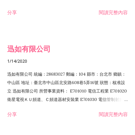
分享
閱讀完整內容
迅如有限公司
1/14/2020
迅如有限公司 統編：28683027 郵編：104 縣市：台北市 鄉鎮：
中山區 地址：臺北市中山區北安路608巷5弄16號 狀態：核准設
立 迅如有限公司 所營事業資料： E701010 電信工程業 E701020
衛星電視ＫＵ頻道、Ｃ頻道器材安裝業 E701030 電信管制射頻器
材裝設工程業 E801010 室內裝潢業 EZ05010 儀器、儀表安裝工
分享
閱讀完整內容
程業 I102010 投資顧問業 I301010 資訊軟體服務業 I301030 電
子資訊供應服務業 F113070 電信器材批發業 F118010 資訊軟體
批發業 F401010 國際貿易業 ZZ99999 除許可業務外，得經營法