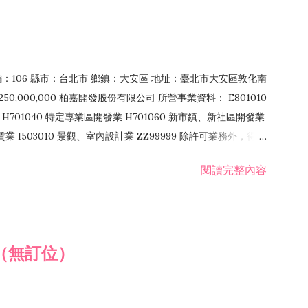
郵編：106 縣市：台北市 鄉鎮：大安區 地址：臺北市大安區敦化南
50,000,000 柏嘉開發股份有限公司 所營事業資料： E801010
H701040 特定專業區開發業 H701060 新市鎮、新社區開發業
租賃業 I503010 景觀、室內設計業 ZZ99999 除許可業務外，得經
閱讀完整內容
（無訂位）