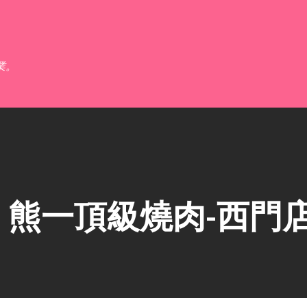
跳到主要內容
業。
熊一頂級燒肉-西門