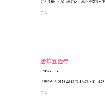
店名:新橋牛排屋（無訂位） 地址:臺南市永康區復
分享
勝華五金行
6/05/2016
勝華五金行 055842328 雲林縣莿桐鄉中山路
分享