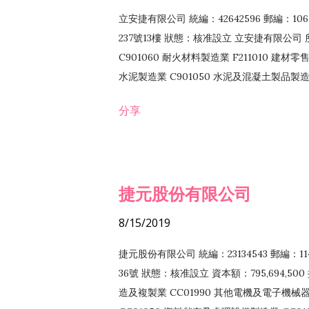
立安捷有限公司 統編：42642596 郵編：
237號13樓 狀態：核准設立 立安捷有限公司 所
C901060 耐火材料製造業 F211010 建材零售
水泥製造業 C901050 水泥及混凝土製品製造業 
冷作工程業 E603120 噴砂工程業 E801010
分享
EZ99990 其他工程業 F102170 食品什貨批
F108040 化粧品批發業 F203010 食品什
業 F208040 化粧品零售業 F399040 無店
ZZ99999 除許可業務外，得經營法令非禁
捷元股份有限公司
8/15/2019
捷元股份有限公司 統編：23134543 郵編
36號 狀態：核准設立 資本額：795,694,5
造及複製業 CC01990 其他電機及電子機械器材