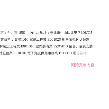
4 縣市：台北市 鄉鎮：中山區 地址：臺北市中山區北安路608巷5
資料： E701010 電信工程業 E701020 衛星電視ＫＵ頻道、
裝設工程業 E801010 室內裝潢業 EZ05010 儀器、儀表安裝
訊軟體服務業 I301030 電子資訊供應服務業 F113070 電信器材批發
 國際貿易業 ZZ99999 除許可業務外，得經營法令非禁止或限制之業
閱讀完整內容
業 F401171 酒類輸入業