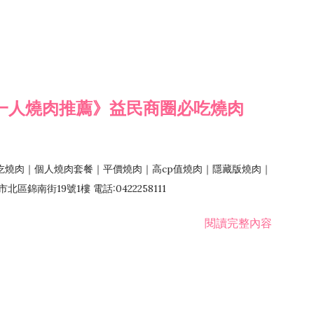
一人燒肉推薦》益民商圈必吃燒肉
吃燒肉｜個人燒肉套餐｜平價燒肉｜高cp值燒肉｜隱藏版燒肉｜
錦南街19號1樓 電話:0422258111
閱讀完整內容