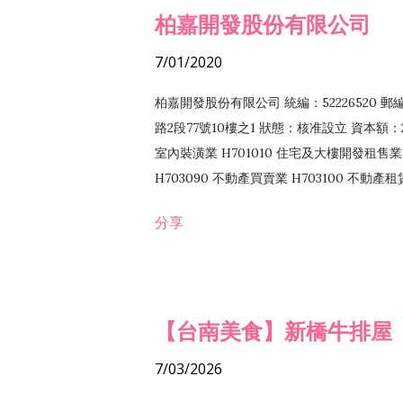
柏嘉開發股份有限公司
7/01/2020
柏嘉開發股份有限公司 統編：52226520 
路2段77號10樓之1 狀態：核准設立 資本額：2
室內裝潢業 H701010 住宅及大樓開發租售業 
H703090 不動產買賣業 H703100 不動產
營法令非禁止或限制之業務
分享
【台南美食】新橋牛排屋
7/03/2026