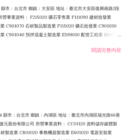
106 縣市：台北市 鄉鎮：大安區 地址：臺北市大安區復興南路2段
營事業資料： F215020 礦石零售業 F111090 建材批發業
業 C901070 石材製品製造業 F115020 礦石批發業 C901030
C901040 預拌混凝土製造業 E599010 配管工程業 E603110
 室內裝潢業 E901010 油漆工程業 E903010 防蝕、防銹工程業
閱讀完整內容
發業 F106020 日常用品批發業 F108031 醫療器材批發業
貨、飲料零售業 F206020 日常用品零售業 F208031 醫療器材零售
面零售業 F399990 其他綜合零售業 F401010 國際貿易業
止或限制之業務
：114 縣市：台北市 鄉鎮：內湖區 地址：臺北市內湖區瑞光路66巷
00 捷元股份有限公司 所營事業資料： CC01120 資料儲存媒體製
製造業 CB01020 事務機器製造業 E601020 電器安裝業