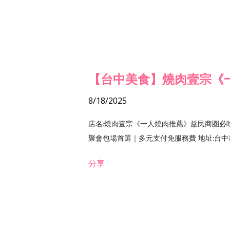
【台中美食】燒肉壹宗《
8/18/2025
店名:燒肉壹宗《一人燒肉推薦》益民商圈必
聚會包場首選｜多元支付免服務費 地址:台中市北區
分享