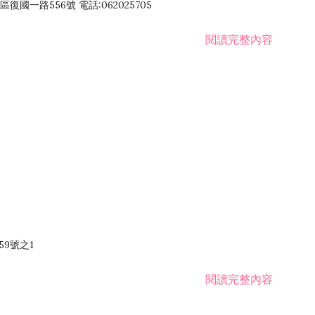
國一路556號 電話:062025705
閱讀完整內容
59號之1
閱讀完整內容